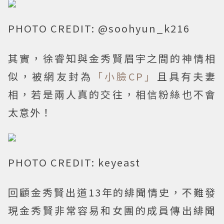
PHOTO CREDIT: @soohyun_k216
其實，徐睿知與金秀賢眉宇之間的神情相
似，被網友封為
「小臉CP」
且具有夫妻
相，若是兩人真的交往，相信粉絲也不會
太意外！
PHOTO CREDIT: keyeast
回顧金秀賢出道13年的緋聞情史，不難發
現金秀賢非常容易和女團的成員傳出緋聞