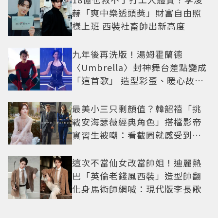
赫「爽中樂透頭獎」財富自由照
樣上班 西裝社畜帥出新高度
九年後再洗版！湯姆霍蘭德
〈Umbrella〉封神舞台差點變成
「這首歌」 造型彩蛋、暖心故事
一次公開
最美小三只剩顏值？韓韶禧「挑
戰安海瑟薇經典角色」搭檔影帝
實習生被嘲：看截圖就感受到演
技
這次不當仙女改當帥姐！迪麗熱
巴「英倫老錢風西裝」造型帥翻
化身馬術師網喊：現代版李長歌