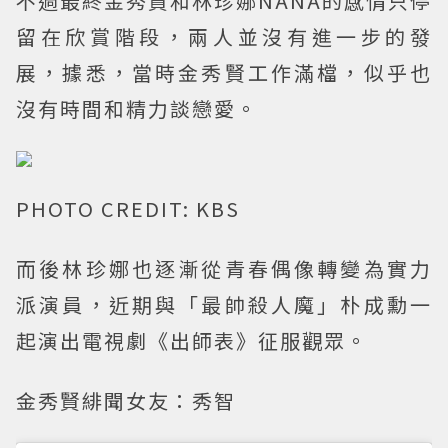
不過最終金秀賢和林珍娜NANA的感情只停
留在欣賞階段，兩人並沒有進一步的發
展，據悉，當時金秀賢工作滿檔，似乎也
沒有時間和精力談戀愛。
PHOTO CREDIT: KBS
而後林珍娜也逐漸從青春偶像轉變為實力
派演員，近期與「最帥殺人魔」朴成勳一
起演出電視劇《出師表》征服觀眾。
金秀賢緋聞女友：秀智