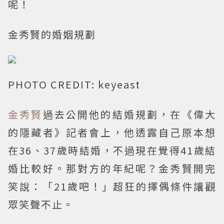
呢！
金秀賢的婚姻規劃
PHOTO CREDIT: keyeast
金秀賢
過去公開他的結婚規劃，在《偉大
的隱藏者》記者會上，他透露自己原本想
在36、37歲時結婚，不過現在覺得41歲結
婚比較好。那對方的年紀呢？金秀賢開完
笑說：「21歲吧！」超狂的擇偶條件讓觀
眾笑聲不止。