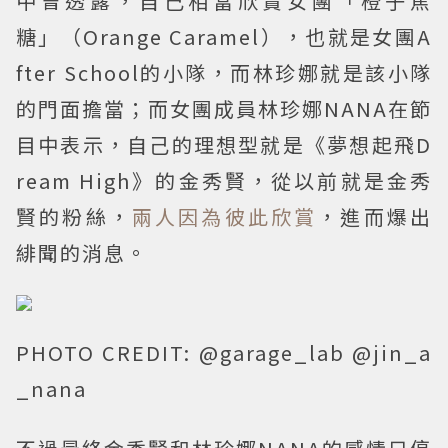
中曾透露，自己相當欣賞女團「橙子焦
糖」（Orange Caramel），也就是女團A
fter School的小隊，而林珍娜就是該小隊
的門面擔當；而女團成員林珍娜NANA在節
目中表示，自己的理想型就是《夢想起飛D
ream High》的金秀賢，從以前就是金秀
賢的粉絲，
兩人因為彼此欣賞
，進而爆出
緋聞的消息。
PHOTO CREDIT: @garage_lab @jin_a
_nana