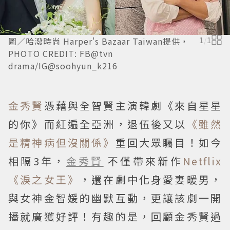
圖／哈潑時尚 Harper's Bazaar Taiwan提供，
1
/
1
PHOTO CREDIT: FB@tvn
drama/IG@soohyun_k216
金秀賢
憑藉與全智賢主演韓劇《來自星星
的你》而紅遍全亞洲，退伍後又以
《雖然
是精神病但沒關係》
重回大眾矚目！如今
相隔3年，
金秀賢
不僅帶來新作
Netflix
《淚之女王》
，還在劇中化身愛妻暖男，
與女神金智媛的幽默互動，更讓該劇一開
播就廣獲好評！有趣的是，回顧金秀賢過