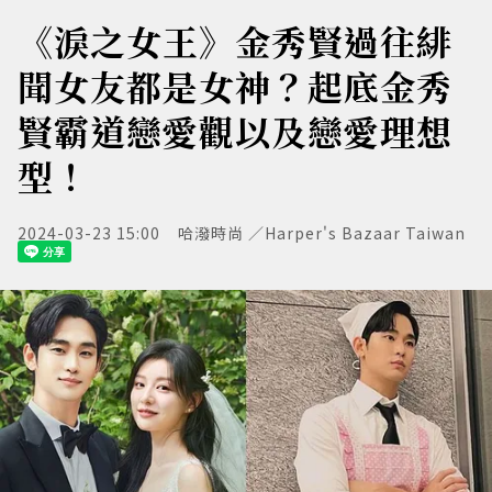
《淚之女王》金秀賢過往緋
聞女友都是女神？起底金秀
賢霸道戀愛觀以及戀愛理想
型！
2024-03-23 15:00
哈潑時尚 ／Harper's Bazaar Taiwan