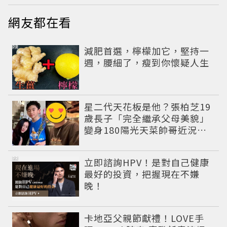
網友都在看
PR
減肥首選，檸檬加它，堅持一
週，腰細了，瘦到你懷疑人生
星二代天花板是他？張柏芝19
歲長子「完全繼承父母美貌」
變身180陽光天菜帥哥近況曝
光
PR
立即諮詢HPV！是對自己健康
最好的投資，把握現在不嫌
晚！
卡地亞父親節獻禮！LOVE手