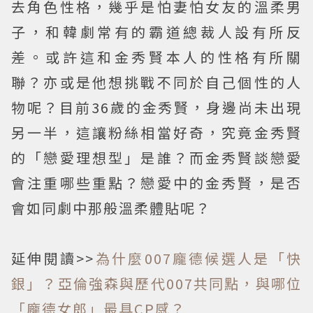
去角色性格，幾乎是怕妻怕女友的溫柔男
子，和韓劇常有的霸道總裁人設有所反
差。或許這和金秀賢本人的性格有所關
聯？亦或是他想挑戰不同於自己個性的人
物呢？目前36歲的金秀賢，身邊尚未出現
另一半，這讓粉絲相當好奇，究竟金秀賢
的「戀愛理想型」是誰？而金秀賢談戀愛
會注重哪些重點？戀愛中的金秀賢，是否
會如同劇中那般溫柔體貼呢？
延伸閱讀>>
為什麼007龐德候選人是「快
銀」？亞倫強森與歷代007共同點，與哪位
「龐德女郎」最具CP感？