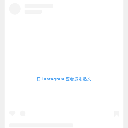
在 Instagram 查看這則貼文