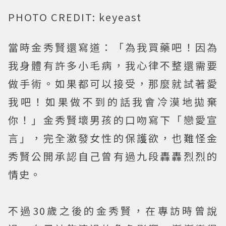
PHOTO CREDIT: keyeast
當時金秀賢還寫道：「為我買藥吧！因為
我身體有許多小毛病，我心律不整還需要
做手術。如果都可以接受，那麼就試著愛
我吧！如果做不到的話我會冷漠地拋棄
你！」金秀賢壞男孩的口吻寫下「戀愛宣
言」，完全激發女性的保護欲，也難怪金
秀賢公開承認自己曾有過九段轟轟烈烈的
情史。
不過30歲之後的金秀賢，在專訪時曾說