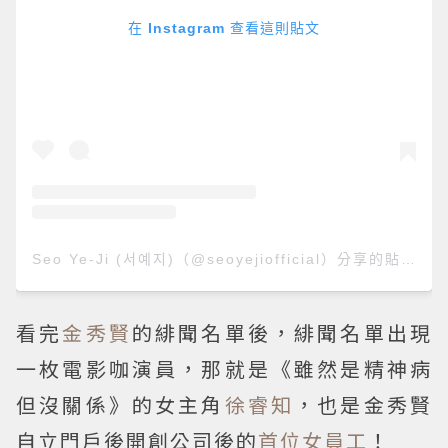
在 Instagram 查看這則貼文
Seo Ye-Ji (서예지)（@seoyejiofficial）分享的貼文
於 
看完
金秀賢
的緋聞名單後，緋聞名單出現
一枚電影咖演員，那就是《雖然是精神病
但沒關係》的女主角
徐睿知
，也是金秀賢
自立門戶後開創公司後的
首位女員工
！