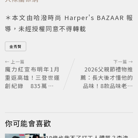
＊本文由哈潑時尚 Harper's BAZAAR 報
導，未經授權同意不得轉載
金秀賢
← 上一篇
下一篇 →
魔力紅宣布明年1月
2026父親節禮物推
重返高雄！三登世運
薦：長大後才懂他的
創紀錄 835萬張巡
品味！8款品味老爸
演票房超狂
必收的質感選物
你可能會喜歡
18億也救不了打工人體質？李浚