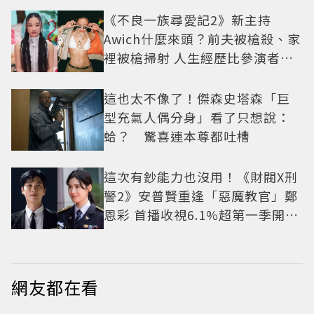
《不良一族尋愛記2》新主持
Awich什麼來頭？前夫被槍殺、家
裡被槍掃射 人生經歷比參演者還
抓馬！
這也太不像了！傑森史塔森「巨
型充氣人偶分身」看了只想說：
蛤？ 驚喜連本尊都吐槽
這次有鈔能力也沒用！《財閥X刑
警2》安普賢重逢「惡魔教官」鄭
恩彩 首播收視6.1%超第一季開紅
盤
網友都在看