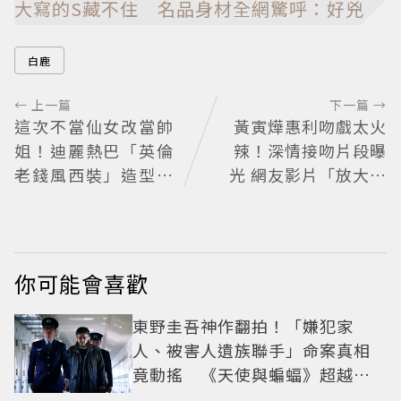
大寫的S藏不住 名品身材全網驚呼：好兇
白鹿
← 上一篇
下一篇 →
這次不當仙女改當帥
黃寅燁惠利吻戲太火
姐！迪麗熱巴「英倫
辣！深情接吻片段曝
老錢風西裝」造型帥
光 網友影片「放大調
翻 化身馬術師網喊：
亮」捕捉甜蜜瞬間
現代版李長歌
你可能會喜歡
東野圭吾神作翻拍！「嫌犯家
人、被害人遺族聯手」命案真相
竟動搖 《天使與蝙蝠》超越懸
疑框架展開