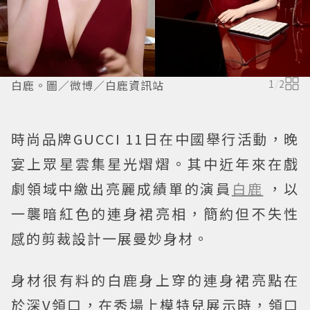
白鹿。圖／微博／白鹿資訊站
1
/
2
時尚品牌GUCCI 11日在中國舉行活動，晚
宴上眾星雲集星光熠熠。其中近年來在戲
劇領域中繳出亮麗成績單的演員
白鹿
，以
一襲暗紅色的連身裙亮相，簡約但不失性
感的剪裁設計一展曼妙身材。
身材很有料的白鹿身上穿的連身裙亮點在
於深V領口，在秀場上模特兒展示時，領口