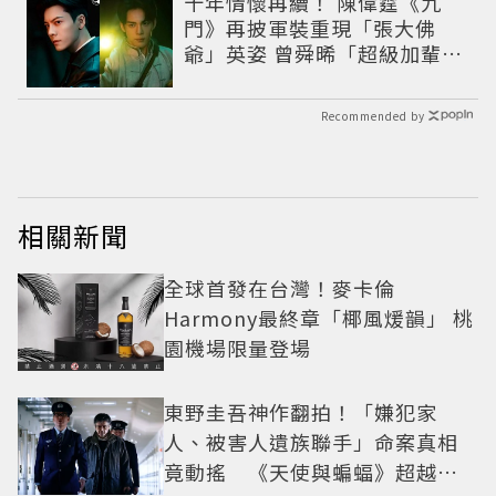
十年情懷再續！ 陳偉霆《九
門》再披軍裝重現「張大佛
爺」英姿 曾舜晞「超級加輩」
串起吳家宿命
Recommended by
相關新聞
全球首發在台灣！麥卡倫
Harmony最終章「椰風煖韻」 桃
園機場限量登場
東野圭吾神作翻拍！「嫌犯家
人、被害人遺族聯手」命案真相
竟動搖 《天使與蝙蝠》超越懸