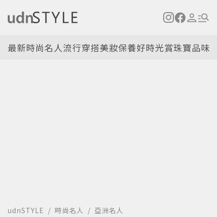
最新
時尚名人
流行穿搭
美妝保養
好時光
賞珠寶
品味
udnSTYLE
時尚名人
亞洲名人