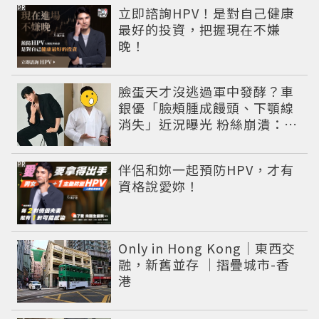
PR
立即諮詢HPV！是對自己健康
最好的投資，把握現在不嫌
晚！
臉蛋天才沒逃過軍中發酵？車
銀優「臉頰腫成饅頭、下顎線
消失」近況曝光 粉絲崩潰：空
氣有酵母😭
PR
伴侶和妳一起預防HPV，才有
資格說愛妳！
Only in Hong Kong｜東西交
融，新舊並存 ｜摺疊城市-香
港