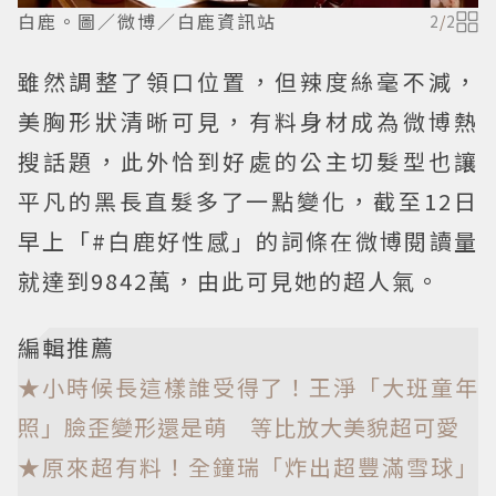
白鹿。圖／微博／白鹿資訊站
2
/
2
雖然調整了領口位置，但辣度絲毫不減，
美胸形狀清晰可見，有料身材成為微博熱
搜話題，此外恰到好處的公主切髮型也讓
平凡的黑長直髮多了一點變化，截至12日
早上「#白鹿好性感」的詞條在微博閱讀量
就達到9842萬，由此可見她的超人氣。
編輯推薦
★小時候長這樣誰受得了！王淨「大班童年
照」臉歪變形還是萌 等比放大美貌超可愛
★原來超有料！全鐘瑞「炸出超豐滿雪球」