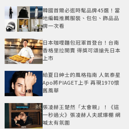
韓國首爾必逛時髦品牌45選！當
地編輯推薦服裝、包包、飾品品
牌一次看
日本咖哩麵包冠軍首登台！台南
香格里拉開賣 得獎可頌搶先日本
上市
給夏日紳士的風格指南 人氣泰星
Apo將PIAGET上手 再現1970懷
舊風華
張凌赫王楚然「太會親」！《這
一秒過火》張凌赫人夫感爆棚 網
喊太有氛圍