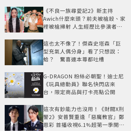
疑框架展開
《不良一族尋愛記2》新主持
Awich什麼來頭？前夫被槍殺、家
裡被槍掃射 人生經歷比參演者還
抓馬！
這也太不像了！傑森史塔森「巨
型充氣人偶分身」看了只想說：
蛤？ 驚喜連本尊都吐槽
G-DRAGON 粉絲必朝聖！迪士尼
《玩具總動員》聯名快閃店來
台，限定商品與打卡亮點公開
這次有鈔能力也沒用！《財閥X刑
警2》安普賢重逢「惡魔教官」鄭
恩彩 首播收視6.1%超第一季開紅