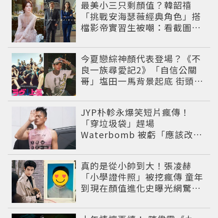
最美小三只剩顏值？韓韶禧
「挑戰安海瑟薇經典角色」搭
檔影帝實習生被嘲：看截圖就
感受到演技
今夏戀綜神顏代表登場？《不
良一族尋愛記2》「自信公關
哥」塩田一馬背景起底 街頭辣
男翻身當老闆
JYP朴軫永爆笑短片瘋傳！
「穿垃圾袋」趕場
Waterbomb 被虧「應該改名
JPG」
真的是從小帥到大！張凌赫
「小學證件照」被挖瘋傳 童年
到現在顏值進化史曝光網驚：
完全等比例長大