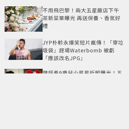
不用飛巴黎！兩大五星飯店下午
茶新菜單曝光 再送保養、香氛好
禮
JYP朴軫永爆笑短片瘋傳！「穿垃
圾袋」趕場Waterbomb 被虧
「應該改名JPG」
陳妍希9歲兒小星星近照曝光！五
官神似陳曉 網驚直呼「縮小版爸
爸」
法籍三星名廚Paul Pairet揮軍台
北 帶來「簡單，從來不簡單」料
理哲學