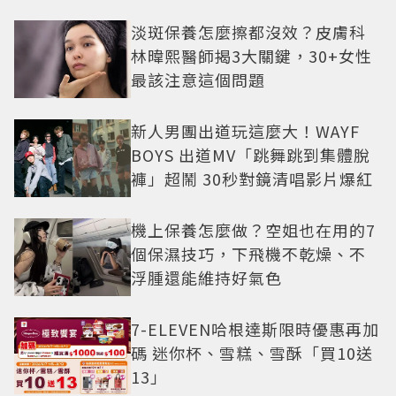
盤
淡斑保養怎麼擦都沒效？皮膚科
林暐熙醫師揭3大關鍵，30+女性
最該注意這個問題
新人男團出道玩這麼大！WAYF
BOYS 出道MV「跳舞跳到集體脫
褲」超鬧 30秒對鏡清唱影片爆紅
機上保養怎麼做？空姐也在用的7
個保濕技巧，下飛機不乾燥、不
浮腫還能維持好氣色
7-ELEVEN哈根達斯限時優惠再加
碼 迷你杯、雪糕、雪酥「買10送
13」