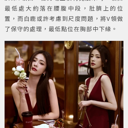
最低處大約落在腰腹中段，肚臍上的位
置，而白鹿或許考慮到尺度問題，將V領做
了保守的處理，最低點位在胸部中下緣。