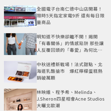
全國電子台南仁德中山店開幕！
限時5天指定家電9折 還有每日限
量商品
明知道不快樂卻離不開！揭開
「有毒關係」的情感陷阱 那些讓
人反覆回頭的「毒愛」為何比菸
還難戒？
中秋送禮新戰場！法式甜點、北
海道乳酪搶市 爆紅檸檬蛋糕熱
銷破萬顆
林映維、程予希、Melinda、
J.Sheron四星相會Acne Studios
大曬北歐潮