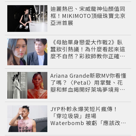
迪麗熱巴、宋威龍神仙顏值同
框！MIKIMOTO頂級珠寶北京
亞洲首展
《母胎單身戀愛大作戰2》臥
蠶妝引熱議！為什麼看起來這
麼不自然？彩妝師教你正確畫
法
Ariana Grande新歌MV你看懂
了嗎？〈Petal〉用掌聲、花
瓣和鮮血揭開好萊塢夢境背後
的殘酷真相
JYP朴軫永爆笑短片瘋傳！
「穿垃圾袋」趕場
Waterbomb 被虧「應該改名
JPG」