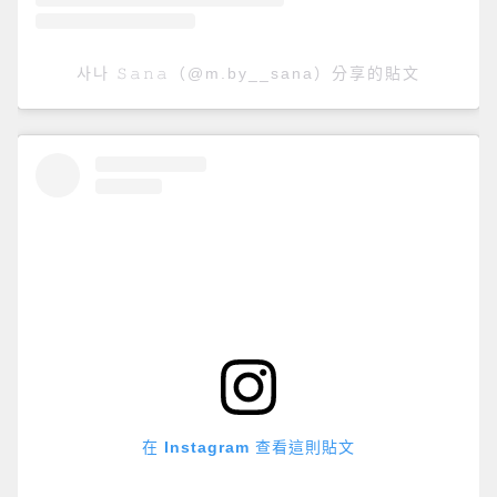
사나 𝚂𝚊𝚗𝚊（@m.by__sana）分享的貼文
在 Instagram 查看這則貼文