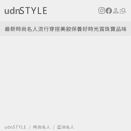
最新
時尚名人
流行穿搭
美妝保養
好時光
賞珠寶
品味
udnSTYLE
時尚名人
亞洲名人