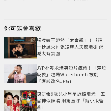
現在顏值進化史曝光
網驚：完全等比例長
大
你可能會喜歡
張凌赫王楚然「太會親」！《這
一秒過火》張凌赫人夫感爆棚 網
喊太有氛圍
JYP朴軫永爆笑短片瘋傳！「穿垃
圾袋」趕場Waterbomb 被虧
「應該改名JPG」
陳妍希9歲兒小星星近照曝光！五
官神似陳曉 網驚直呼「縮小版爸
爸」