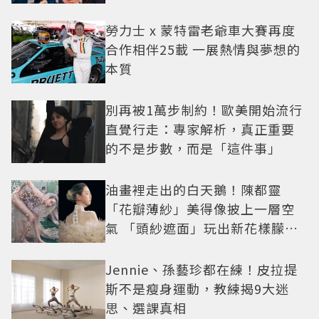
小甜劇
勞力士 x 蒙特雷老爺車大賽再度
合作相伴25載 一展熱情與夢想的
本質
別再被1萬步制約！歐美開始流行
直覺行走：專家解析，真正重要
的不是步數，而是「這件事」
油畫裡走出的白天鵝！陳都靈
「花瓣薄紗」美得像披上一層空
氣 「頭紗遮面」玩出新花樣朦朧
美感太仙
Jennie、孫藝珍都在練！皮拉提
斯不是瘦身運動，教練揭9大迷
思、選課真相