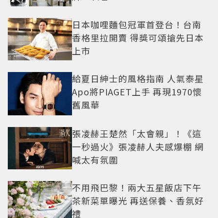
日本咖哩麵包冠軍首登台！台南
香格里拉開賣 得獎可頌搶先日本
上市
給夏日紳士的風格指南 人氣泰星
Apo將PIAGET上手 再現1970懷
舊風華
張凌赫王楚然「太會親」！《這
一秒過火》張凌赫人夫感爆棚 網
喊太有氛圍
不用飛巴黎！兩大五星飯店下午
茶新菜單曝光 再送保養、香氛好
禮