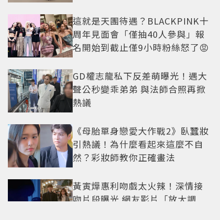
這就是天團待遇？BLACKPINK十
周年見面會「僅抽40人參與」報
名開始到截止僅9小時粉絲怒了😡
GD權志龍私下反差萌曝光！遇大
聲公秒變乖弟弟 與法師合照再掀
熱議
《母胎單身戀愛大作戰2》臥蠶妝
引熱議！為什麼看起來這麼不自
然？彩妝師教你正確畫法
黃寅燁惠利吻戲太火辣！深情接
吻片段曝光 網友影片「放大調
亮」捕捉甜蜜瞬間