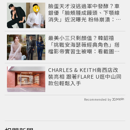
臉蛋天才沒逃過軍中發酵？車
銀優「臉頰腫成饅頭、下顎線
消失」近況曝光 粉絲崩潰：空
氣有酵母😭
最美小三只剩顏值？韓韶禧
「挑戰安海瑟薇經典角色」搭
檔影帝實習生被嘲：看截圖就
感受到演技
CHARLES & KEITH南西店改
裝亮相 跟著FLARE U逛中山同
款包輕鬆入手
Recommended by