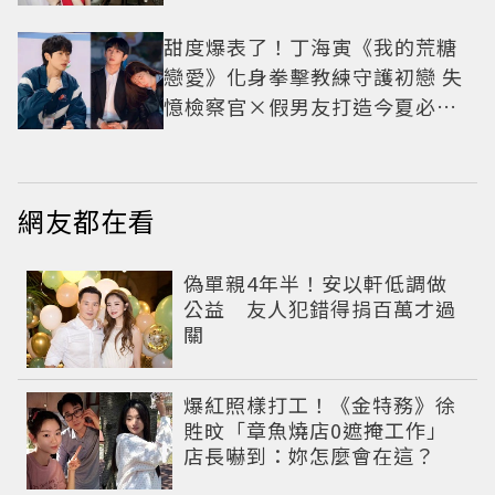
甜度爆表了！丁海寅《我的荒糖
戀愛》化身拳擊教練守護初戀 失
憶檢察官×假男友打造今夏必看
小甜劇
網友都在看
偽單親4年半！安以軒低調做
公益 友人犯錯得捐百萬才過
關
爆紅照樣打工！《金特務》徐
貹旼「章魚燒店0遮掩工作」
店長嚇到：妳怎麼會在這？