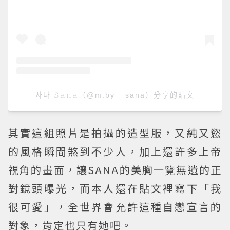
사나 𝚂𝚊𝚗𝚊（@m.by__sana）分享的貼文
其實這組照片是拍攝的造型服，又純又慾
的風格瞬間煞到不少人，加上還許多上帝
視角的畫面，讓SANA的美胸一覽無遺的正
對鏡頭曝光，而本人還在貼文裡寫下「我
很可愛」，全世界會允許這種自戀宣言的
對象，肯定也只有她吧。