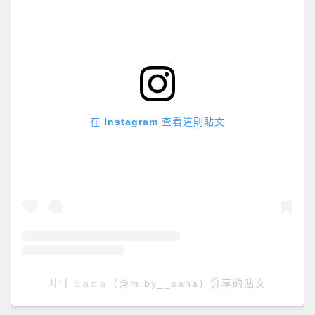
在 Instagram 查看這則貼文
사나 𝚂𝚊𝚗𝚊（@m.by__sana）分享的貼文