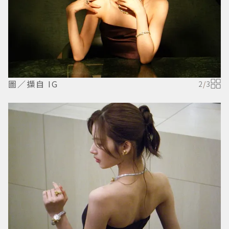
圖／擷自 IG
2
/
3