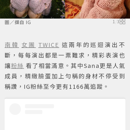
圖／擷自 IG
1
/
3
南韓
女團
TWICE
這兩年的巡迴演出不
斷，每每演出都是一票難求，精彩表演也
讓
粉絲
看了相當滿意。其中Sana更是人氣
成員，精緻臉蛋加上勻稱的身材不停受到
稱讚，IG粉絲至今更有1166萬追蹤。