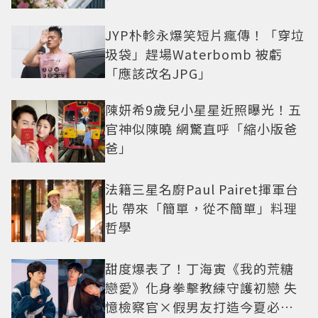
JYP朴軫永爆笑短片瘋傳！「穿垃
圾袋」趕場Waterbomb 被虧
「應該改名JPG」
陳妍希9歲兒小星星近照曝光！五
官神似陳曉 網驚直呼「縮小版爸
爸」
法籍三星名廚Paul Pairet揮軍台
北 帶來「簡單，從不簡單」料理
哲學
甜度爆表了！丁海寅《我的荒糖
戀愛》化身拳擊教練守護初戀 失
憶檢察官×假男友打造今夏必看