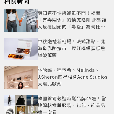
相關新聞
明知道不快樂卻離不開！揭開
「有毒關係」的情感陷阱 那些讓
人反覆回頭的「毒愛」為何比菸
還難戒？
中秋送禮新戰場！法式甜點、北
海道乳酪搶市 爆紅檸檬蛋糕熱
銷破萬顆
林映維、程予希、Melinda、
J.Sheron四星相會Acne Studios
大曬北歐潮
韓國首爾必逛時髦品牌45選！當
地編輯推薦服裝、包包、飾品品
牌一次看