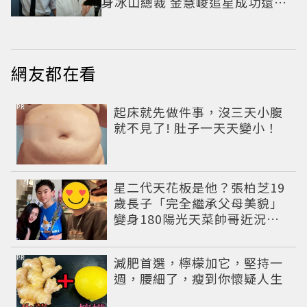
身冰山總裁 金慧峻追星成功還偶
遇愛情
網友都在看
PR
起床就先做件事，沒三天小腹
就不見了! 肚子一天天變小！
星二代天花板是他？張柏芝19
歲長子「完全繼承父母美貌」
變身180陽光天菜帥哥近況曝
光
PR
減肥首選，檸檬加它，堅持一
週，腰細了，瘦到你懷疑人生