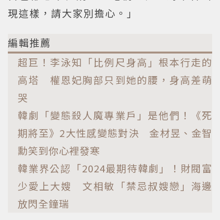
現這樣，請大家別擔心。」
編輯推薦
超巨！李泳知「比例尺身高」根本行走的
高塔 權恩妃胸部只到她的腰，身高差萌
哭
韓劇「變態殺人魔專業戶」是他們！《死
期將至》2大性感變態對決 金材昱、金智
勳笑到你心裡發寒
韓業界公認「2024最期待韓劇」！財閥富
少愛上大嫂 文相敏「禁忌叔嫂戀」海邊
放閃全鐘瑞