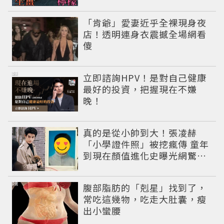
「肯爺」愛妻近乎全裸現身夜
店！透明連身衣震撼全場網看
傻
PR
立即諮詢HPV！是對自己健康
最好的投資，把握現在不嫌
晚！
真的是從小帥到大！張凌赫
「小學證件照」被挖瘋傳 童年
到現在顏值進化史曝光網驚：
完全等比例長大
PR
腹部脂肪的「剋星」找到了，
常吃這幾物，吃走大肚囊，瘦
出小蠻腰