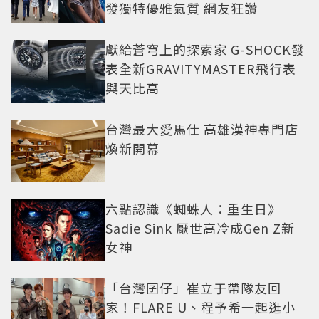
發獨特優雅氣質 網友狂讚
獻給蒼穹上的探索家 G-SHOCK發
表全新GRAVITYMASTER飛行表
與天比高
台灣最大愛馬仕 高雄漢神專門店
煥新開幕
六點認識《蜘蛛人：重生日》
Sadie Sink 厭世高冷成Gen Z新
女神
「台灣囝仔」崔立于帶隊友回
家！FLARE U、程予希一起逛小