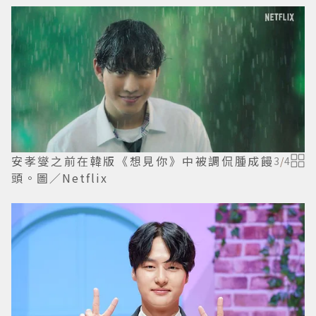
安孝燮之前在韓版《想見你》中被調侃腫成饅
3
/
4
頭。圖／Netflix