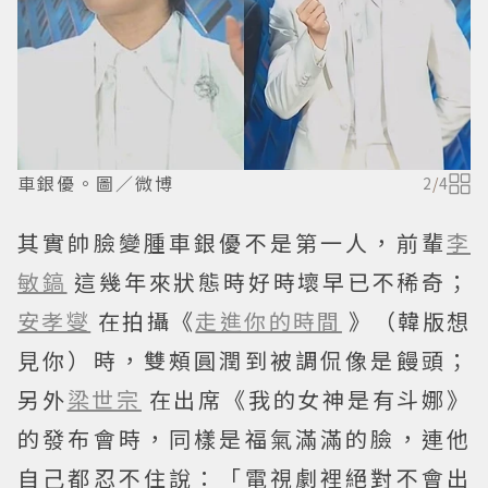
車銀優。圖／微博
2
/
4
其實帥臉變腫車銀優不是第一人，前輩
李
敏鎬
這幾年來狀態時好時壞早已不稀奇；
安孝燮
在拍攝《
走進你的時間
》（韓版想
見你）時，雙頰圓潤到被調侃像是饅頭；
另外
梁世宗
在出席《我的女神是有斗娜》
的發布會時，同樣是福氣滿滿的臉，連他
自己都忍不住說：「電視劇裡絕對不會出