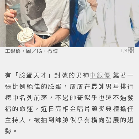
車銀優。圖／IG、微博
1
/
4
有「臉蛋天才」封號的男神
車銀優
靠著一
張比例絕佳的臉蛋，屢屢在最帥男星排行
榜中名列前茅，不過帥哥似乎也逃不過發
福的命運，近日亮相金唱片頒獎典禮擔任
主持人，被拍到帥臉似乎有橫向發展的趨
勢。