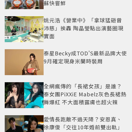
蘇快嘗鮮
姚元浩《營業中》「拿球猛砸曾
沛慈」挨轟 陶晶瑩點出演藝圈現
實面
泰星Becky成TOD'S最新品牌大使
9月確定現身米蘭時裝周
全網瘋傳的「長裙女孩」是誰？
泰女團PiXXiE Mabelz灰色長裙熱
舞爆紅 不大面積露膚也超火辣
愛情長跑敵不過天降？安恩真、
徐康俊「交往10年婚前雙出軌」