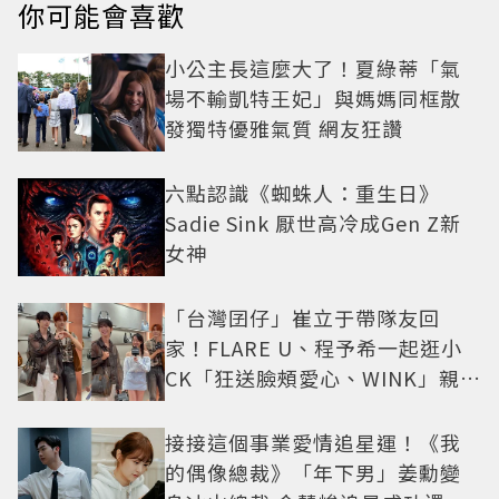
你可能會喜歡
小公主長這麼大了！夏綠蒂「氣
場不輸凱特王妃」與媽媽同框散
發獨特優雅氣質 網友狂讚
六點認識《蜘蛛人：重生日》
Sadie Sink 厭世高冷成Gen Z新
女神
「台灣囝仔」崔立于帶隊友回
家！FLARE U、程予希一起逛小
CK「狂送臉頰愛心、WINK」親曝
中山站私藏必逛名單
接接這個事業愛情追星運！《我
的偶像總裁》「年下男」姜勳變