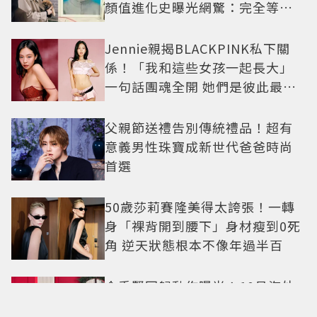
顏值進化史曝光網驚：完全等比
例長大
Jennie親揭BLACKPINK私下關
係！「我和這些女孩一起長大」
一句話團魂全開 她們是彼此最強
後盾
父親節送禮告別傳統禮品！超有
意義男性珠寶成新世代爸爸時尚
首選
50歲莎莉賽隆美得太誇張！一轉
身「裸背開到腰下」身材瘦到0死
角 逆天狀態根本不像年過半百
金秀賢回歸動作曝光！10月海外
見面會登場 2萬人場地引關注