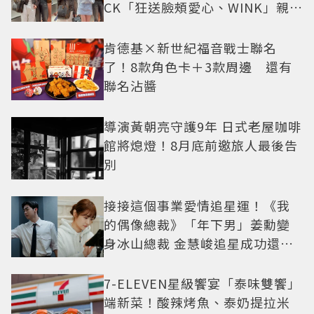
CK「狂送臉頰愛心、WINK」親曝
中山站私藏必逛名單
肯德基×新世紀福音戰士聯名
了！8款角色卡＋3款周邊 還有
聯名沾醬
導演黃朝亮守護9年 日式老屋咖啡
館將熄燈！8月底前邀旅人最後告
別
接接這個事業愛情追星運！《我
的偶像總裁》「年下男」姜勳變
身冰山總裁 金慧峻追星成功還偶
遇愛情
7-ELEVEN星級饗宴「泰味雙饗」
端新菜！酸辣烤魚、泰奶提拉米