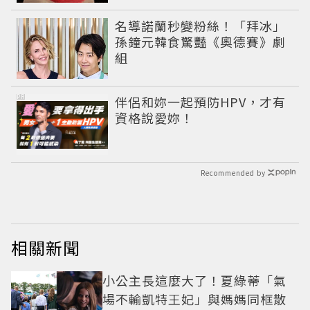
名導諾蘭秒變粉絲！「拜冰」
孫鐘元韓食驚豔《奧德賽》劇
組
PR
伴侶和妳一起預防HPV，才有
資格說愛妳！
Recommended by
相關新聞
小公主長這麼大了！夏綠蒂「氣
場不輸凱特王妃」與媽媽同框散