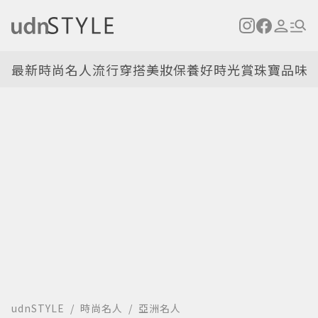
最新
時尚名人
流行穿搭
美妝保養
好時光
賞珠寶
品味
udnSTYLE
時尚名人
亞洲名人