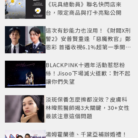
《玩具總動員》聯名快閃店來
台，限定商品與打卡亮點公開
這次有鈔能力也沒用！《財閥X刑
警2》安普賢重逢「惡魔教官」鄭
恩彩 首播收視6.1%超第一季開紅
盤
BLACKPINK十週年活動惹怒粉
絲！Jisoo下場滅火道歉：對不起
讓你們失望
淡斑保養怎麼擦都沒效？皮膚科
林暐熙醫師揭3大關鍵，30+女性
最該注意這個問題
湯姆霍蘭德、千黛亞補辦婚禮！