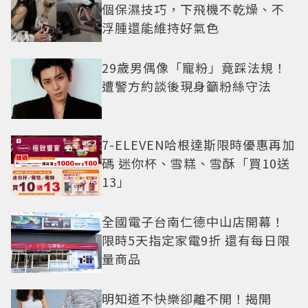
個保濕技巧，下飛機不乾燥、不
浮腫還能維持好氣色
29歲男偶像「寵粉」竟踩法規！
遭警方約談後現身籲粉絲守法
7-ELEVEN哈根達斯限時優惠再加
碼 迷你杯、雪糕、雪酥「買10送
13」
全國電子台南仁德中山店開幕！
限時5天指定家電9折 還有每日限
量商品
明知道不快樂卻離不開！揭開