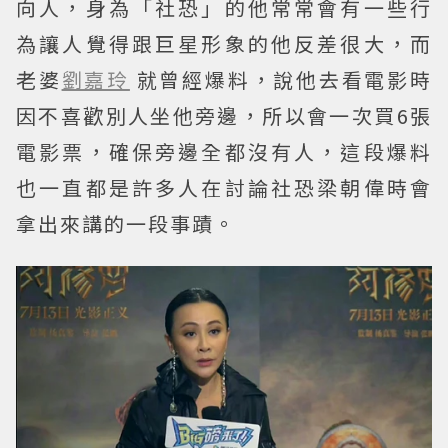
向人，身為「社恐」的他常常會有一些行
為讓人覺得跟巨星形象的他反差很大，而
老婆
劉嘉玲
就曾經爆料，說他去看電影時
因不喜歡別人坐他旁邊，所以會一次買6張
電影票，確保旁邊全都沒有人，這段爆料
也一直都是許多人在討論社恐梁朝偉時會
拿出來講的一段事蹟。