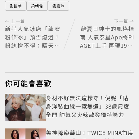
劉德華
梁朝偉
劉嘉玲
← 上一篇
下一篇 →
新莊人氣冰店「龍安
給夏日紳士的風格指
粉條冰」預告熄燈！
南 人氣泰星Apo將PI
粉絲捨不得：晴天霹
AGET上手 再現1970
靂
懷舊風華
你可能會喜歡
身材不好無法這樣穿！倪妮「貼
身洋裝曲線一覽無遺」38歲尺度
全開 帥氣又火辣散發獨特魅力
美神降臨華山！TWICE MINA首度