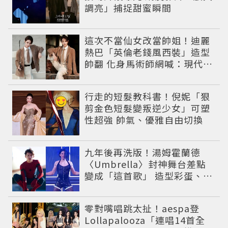
調亮」捕捉甜蜜瞬間
這次不當仙女改當帥姐！迪麗
熱巴「英倫老錢風西裝」造型
帥翻 化身馬術師網喊：現代版
李長歌
行走的短髮教科書！倪妮「狠
剪金色短髮變叛逆少女」可塑
性超強 帥氣、優雅自由切換
九年後再洗版！湯姆霍蘭德
〈Umbrella〉封神舞台差點
變成「這首歌」 造型彩蛋、暖
心故事一次公開
零對嘴唱跳太扯！aespa登
Lollapalooza「連唱14首全