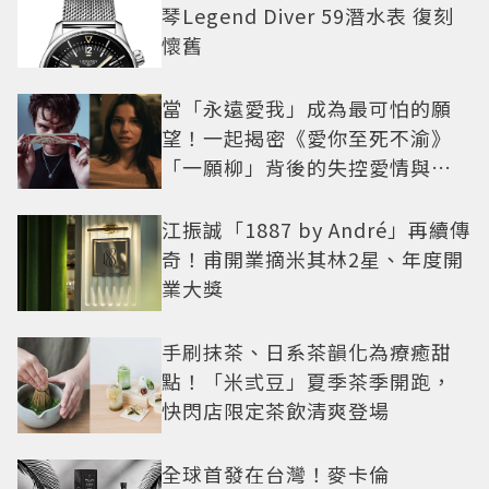
琴Legend Diver 59潛水表 復刻
懷舊
當「永遠愛我」成為最可怕的願
望！一起揭密《愛你至死不渝》
「一願柳」背後的失控愛情與爆
紅之路
江振誠「1887 by André」再續傳
奇！甫開業摘米其林2星、年度開
業大獎
手刷抹茶、日系茶韻化為療癒甜
點！「米弎豆」夏季茶季開跑，
快閃店限定茶飲清爽登場
全球首發在台灣！麥卡倫