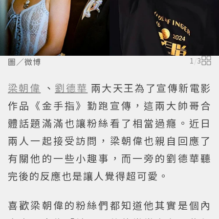
圖／微博
1
/
3
梁朝偉
、
劉德華
兩大天王為了宣傳新電影
作品《金手指》勤跑宣傳，這兩大帥哥合
體話題滿滿也讓粉絲看了相當過癮。近日
兩人一起接受訪問，梁朝偉也親自回應了
有關他的一些小趣事，而一旁的劉德華聽
完後的反應也是讓人覺得超可愛。
喜歡梁朝偉的粉絲們都知道他其實是個內