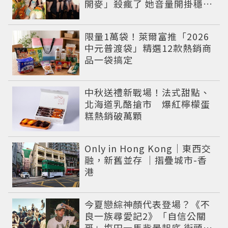
開麥」殺瘋了 她音量開掛穩到
像吞CD
限量1萬袋！萊爾富推「2026
中元普渡袋」精選12款熱銷商
品一袋搞定
中秋送禮新戰場！法式甜點、
北海道乳酪搶市 爆紅檸檬蛋
糕熱銷破萬顆
Only in Hong Kong｜東西交
融，新舊並存 ｜摺疊城市-香
港
今夏戀綜神顏代表登場？《不
良一族尋愛記2》「自信公關
哥」塩田一馬背景起底 街頭辣