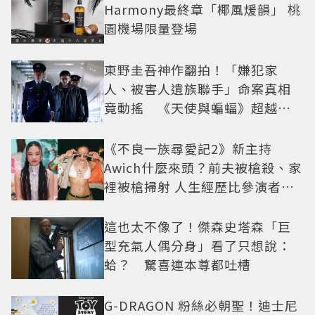
Harmony最終章「椰風煖韻」 桃
園機場限量登場
東野圭吾神作翻拍！「嫌犯家
人、被害人遺族聯手」命案真相
竟動搖 《天使與蝙蝠》超越懸
疑框架展開
《不良一族尋愛記2》新主持
Awich什麼來頭？前夫被槍殺、家
裡被槍掃射 人生經歷比參演者還
抓馬！
這也太不像了！傑森史塔森「巨
型充氣人偶分身」看了只想說：
蛤？ 驚喜連本尊都吐槽
G-DRAGON 粉絲必朝聖！迪士尼