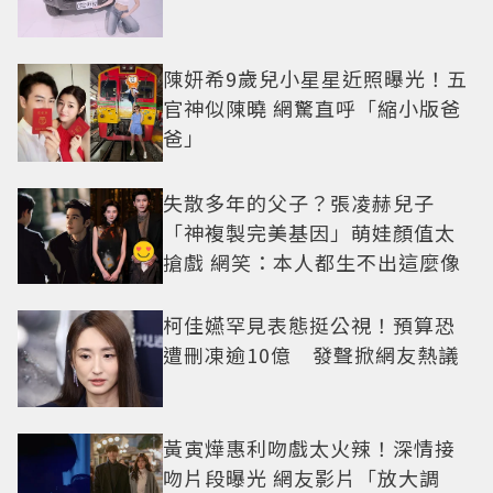
陳妍希9歲兒小星星近照曝光！五
官神似陳曉 網驚直呼「縮小版爸
爸」
失散多年的父子？張凌赫兒子
「神複製完美基因」萌娃顏值太
搶戲 網笑：本人都生不出這麼像
柯佳嬿罕見表態挺公視！預算恐
遭刪凍逾10億 發聲掀網友熱議
黃寅燁惠利吻戲太火辣！深情接
吻片段曝光 網友影片「放大調