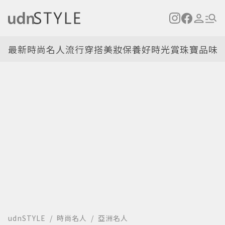
最新
時尚名人
流行穿搭
美妝保養
好時光
賞珠寶
品味
udnSTYLE
時尚名人
亞洲名人