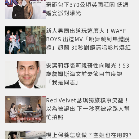
豪砸包下370公頃英國莊園 低調
婚宴派對曝光
新人男團出道玩這麼大！WAYF
BOYS 出道MV「跳舞跳到集體脫
褲」超鬧 30秒對鏡清唱影片爆紅
安潔莉娜裘莉親哥性向曝光！53
歲詹姆斯海文前妻節目首度認
「我是同志」
Red Velvet瑟琪獨旅糗事笑翻！
以為被認出 下一秒竟被當路人幫
忙拍照
機上保養怎麼做？空姐也在用的7