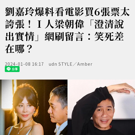
劉嘉玲爆料看電影買6張票太
誇張！Ｉ人梁朝偉「澄清說
出實情」網刷留言：笑死差
在哪？
2024-01-08 16:17
udn STYLE／Amber