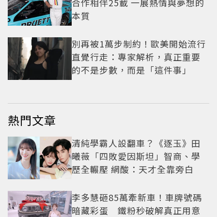
合作相伴25載 一展熱情與夢想的
本質
別再被1萬步制約！歐美開始流行
直覺行走：專家解析，真正重要
的不是步數，而是「這件事」
熱門文章
清純學霸人設翻車？《逐玉》田
曦薇「四敗愛因斯坦」智商、學
歷全輾壓 網酸：天才全靠旁白
李多慧砸85萬牽新車！車牌號碼
暗藏彩蛋 鐵粉秒破解真正用意