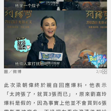
圖／微博
2
/
3
此次梁朝偉終於親自回應爆料，他表示
「太誇張了，就買3張而已」，原來劉嘉玲
爆料是假的，因為事實上他並不會買到6張