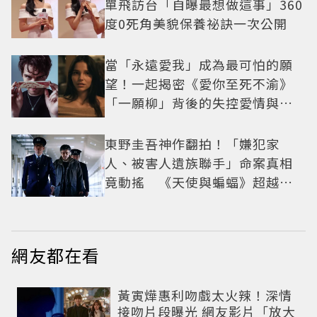
單飛訪台「自曝最想做這事」360
度0死角美貌保養祕訣一次公開
當「永遠愛我」成為最可怕的願
望！一起揭密《愛你至死不渝》
「一願柳」背後的失控愛情與爆
紅之路
東野圭吾神作翻拍！「嫌犯家
人、被害人遺族聯手」命案真相
竟動搖 《天使與蝙蝠》超越懸
疑框架展開
網友都在看
黃寅燁惠利吻戲太火辣！深情
接吻片段曝光 網友影片「放大