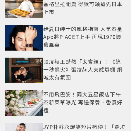
香格里拉開賣 得獎可頌搶先日本
上市
給夏日紳士的風格指南 人氣泰星
Apo將PIAGET上手 再現1970懷
舊風華
張凌赫王楚然「太會親」！《這
一秒過火》張凌赫人夫感爆棚 網
喊太有氛圍
不用飛巴黎！兩大五星飯店下午
茶新菜單曝光 再送保養、香氛好
禮
JYP朴軫永爆笑短片瘋傳！「穿垃