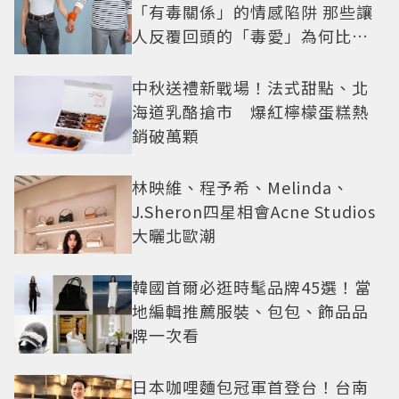
「有毒關係」的情感陷阱 那些讓
人反覆回頭的「毒愛」為何比菸
還難戒？
中秋送禮新戰場！法式甜點、北
海道乳酪搶市 爆紅檸檬蛋糕熱
銷破萬顆
林映維、程予希、Melinda、
J.Sheron四星相會Acne Studios
大曬北歐潮
韓國首爾必逛時髦品牌45選！當
地編輯推薦服裝、包包、飾品品
牌一次看
日本咖哩麵包冠軍首登台！台南