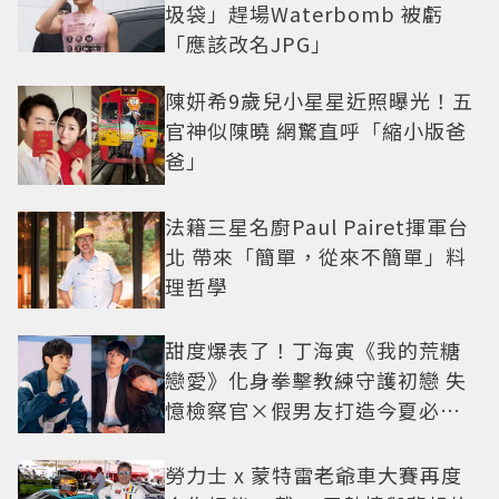
圾袋」趕場Waterbomb 被虧
「應該改名JPG」
陳妍希9歲兒小星星近照曝光！五
官神似陳曉 網驚直呼「縮小版爸
爸」
法籍三星名廚Paul Pairet揮軍台
北 帶來「簡單，從來不簡單」料
理哲學
甜度爆表了！丁海寅《我的荒糖
戀愛》化身拳擊教練守護初戀 失
憶檢察官×假男友打造今夏必看
小甜劇
勞力士 x 蒙特雷老爺車大賽再度