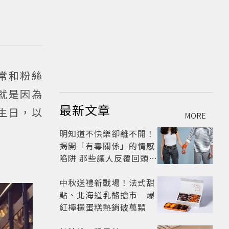
常和粉絲
就是因為
最新文章
生日，以
MORE
明知道不快樂卻離不開！
揭開「有毒關係」的情感
陷阱 那些讓人反覆回頭的
「毒愛」為何比菸還難
戒？
中秋送禮新戰場！法式甜
點、北海道乳酪搶市 爆
紅檸檬蛋糕熱銷破萬顆