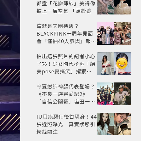
都靈「花瓣薄紗」美得像
披上一層空氣 「頭紗遮
面」玩出新花樣朦朧美感
太仙
這就是天團待遇？
BLACKPINK十周年見面
會「僅抽40人參與」報名
開始到截止僅9小時粉絲
怒了😡
拍出這張照片的記者小心
了🤣！少女時代孝淵「絕
美pose變搞笑」撂狠
話：把住址交出來
今夏戀綜神顏代表登場？
《不良一族尋愛記2》
「自信公關哥」塩田一馬
背景起底 街頭辣男翻身當
老闆
IU耳疾惡化後首現身！44
張近照曝光 真實狀態引
粉絲關注