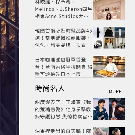
林映維、程予希、
Melinda、J.Sheron四星
相會Acne Studios大曬
北歐潮
韓國首爾必逛時髦品牌45
選！當地編輯推薦服裝、
包包、飾品品牌一次看
日本咖哩麵包冠軍首登
台！台南香格里拉開賣 得
獎可頌搶先日本上市
時尚名人
MORE
甜度爆表了！丁海寅《我
的荒糖戀愛》化身拳擊教
練守護初戀 失憶檢察官×
假男友打造今夏必看小甜
劇
油畫裡走出的白天鵝！陳