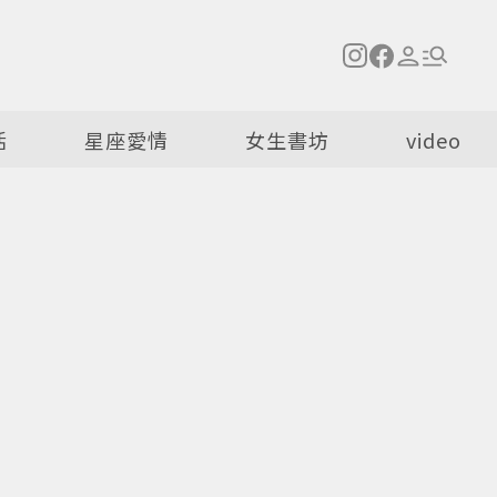
活
星座愛情
女生書坊
video