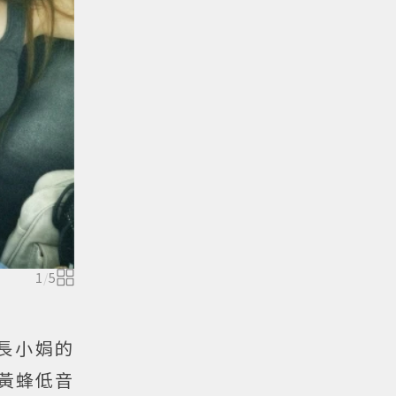
1
/
5
長小娟的
黃蜂低音