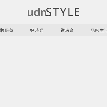
美妝保養
好時光
賞珠寶
品味生