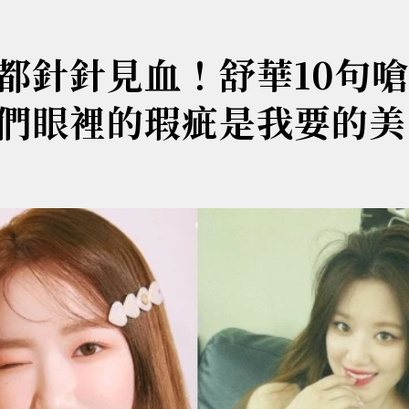
都針針見血！舒華10句
們眼裡的瑕疵是我要的美