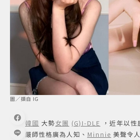
圖／擷自 IG
韓國
大勢
女團
(G)I-DLE
，近年以性
嚴師性格廣為人知、
Minnie
美聲令