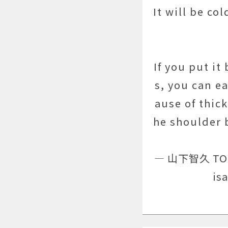
It will be col
If you put i
s, you can e
ause of thic
he shoulder 
— 山下智久 TOM
is