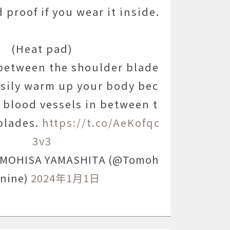
d proof if you wear it inside.
(Heat pad)
t between the shoulder blade
asily warm up your body bec
k blood vessels in between t
blades.
https://t.co/AeKofqc
3v3
OHISA YAMASHITA (@Tomoh
anine)
2024年1月1日