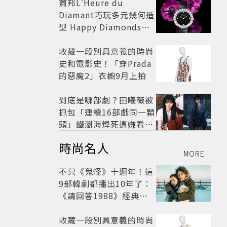
蕭邦L'Heure du
Diamant巧玩多元幾何造
型 Happy Diamonds歡
慶50周年
收藏一段別具意義的時尚
史和電影史！「穿Prada
的惡魔2」衣櫥9月上拍
到底是哪部劇？田曦薇被
抓包「連續16部戲同一顆
頭」鐵瀏海焊死遭嫌看膩
網嘆：完全分不出角色
時尚名人
MORE
不只《鬼怪》十週年！這
9部韓劇都播出10年了：
《請回答1988》經典不
敗，這部大家狂推續集
收藏一段別具意義的時尚