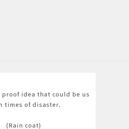
d proof idea that could be us
n times of disaster.
(Rain coat)