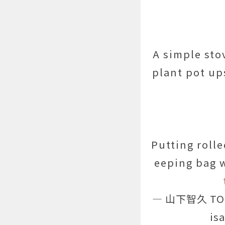
A simple sto
plant pot up
Putting roll
eeping bag 
— 山下智久 TOM
is