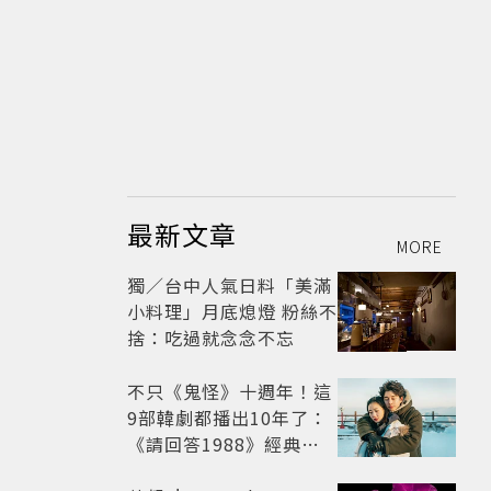
最新文章
MORE
獨／台中人氣日料「美滿
小料理」月底熄燈 粉絲不
捨：吃過就念念不忘
不只《鬼怪》十週年！這
9部韓劇都播出10年了：
《請回答1988》經典不
敗，這部大家狂推續集