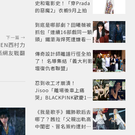
史和電影史！「穿Prada
的惡魔2」衣櫥9月上拍
到底是哪部劇？田曦薇被
抓包「連續16部戲同一顆
下一篇 →
頭」鐵瀏海焊死遭嫌看膩
PEN西村力
網嘆：完全分不出角色
派網友戰翻
傳奇設計師離譜行徑全拍
了！ 名導集結「義大利影
壇復仇者聯盟」
忍到收工才崩潰！
Jisoo「離場後車上痛
哭」BLACKPINK歡慶10
週年變道歉大會 粉絲看了
超心疼
《我是歌手》鐵肺歌后去
哪了？茜拉「父親出軌高
中閨密、冒名簽約遭封
殺」沉寂12年辛酸過往曝