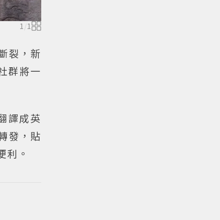
1
/
1
起斷裂，新
社群將一
翻譯成英
轉發，貼
便利。