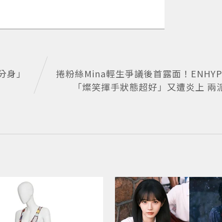
分身」
捲粉絲Mina輕生爭議後首露面！ENHY
「燦笑揮手狀態超好」又遭炎上 兩