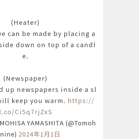
(Heater)
ve can be made by placing a
side down on top of a candl
e.
(Newspaper)
ed up newspapers inside a sl
will keep you warm.
https://
t.co/Ci5q7rjZxS
OHISA YAMASHITA (@Tomoh
anine)
2024年1月1日