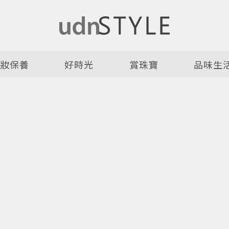
美妝保養
好時光
賞珠寶
品味生