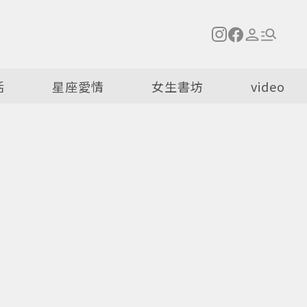
活
星座愛情
女生書坊
video