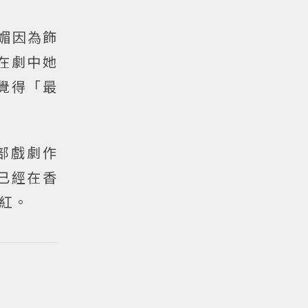
媚因為飾
在劇中她
覺得「最
部戲劇作
已經在香
紅。