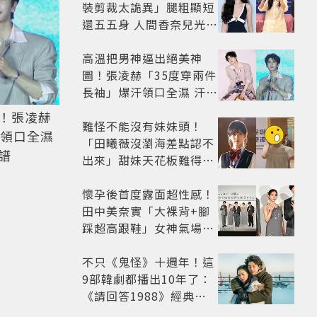
裝剪裁太詭異」腿粗顯短
還五五身 人間香奈兒光環
失靈變臘腸狗
高溫把男神逼出絕美神
圖！張凌赫「35度穿兩件
長袖」爆汗領口全濕 汗珠
竟成天然打亮帥到離譜
！張凌赫
難怪不能沒有妹妹頭！
汗領口全濕
「田曦薇沒瀏海差點認不
譜
出來」甜妹天花板難得露
額頭...真面目嚇壞網友
懷孕後首度露面超性感！
田中美奈實「大裸背+腳
踩超高跟鞋」女神氣場全
開 不過日本網友卻狠酸
不只《鬼怪》十週年！這
9部韓劇都播出10年了：
《請回答1988》經典不
敗，這部大家狂推續集