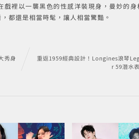
在戲裡以一襲黑色的性感洋裝現身，曼妙的身
看，都還是相當時髦，讓人相當驚豔。
大秀身
重返1959經典設計！Longines浪琴Lege
r 59潛水