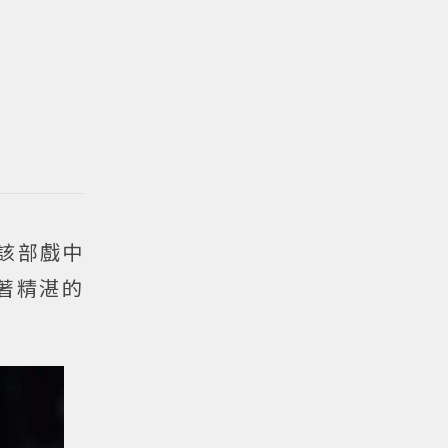
該部戲中
著精湛的