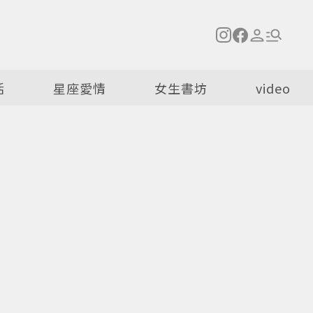
活
星座愛情
女生書坊
video