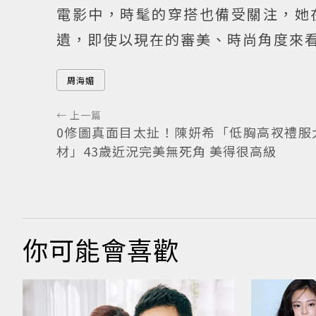
電影中，時髦的穿搭也備受關注，她
遺，即使以現在的審美、時尚角度來
周海媚
← 上一篇
0修圖真面目太扯！陳妍希「低胸高衩禮服
材」43歲近況完美無死角 美得很高級
你可能會喜歡