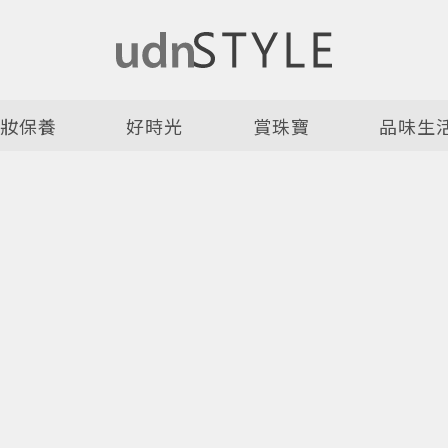
美妝保養
好時光
賞珠寶
品味生