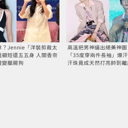
？Jennie「洋裝剪裁太
高溫把男神逼出絕美神圖
粗顯短還五五身 人間香奈
「35度穿兩件長袖」爆
靈變臘腸狗
汗珠竟成天然打亮帥到離