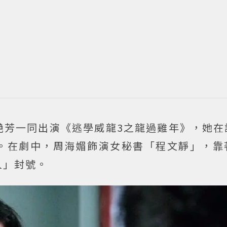
艷芳一同出演《逃學威龍3之龍過雞年》，她在
。在劇中，周海媚飾演女秘書「程文靜」，靠
人」封號。