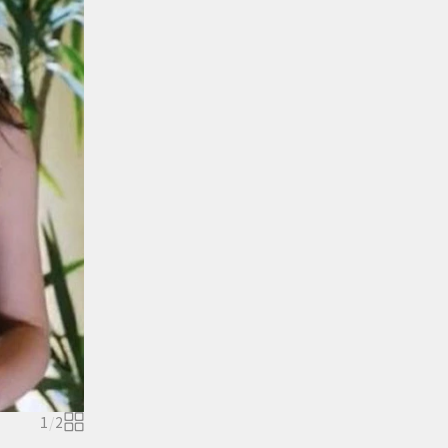
1
/
2