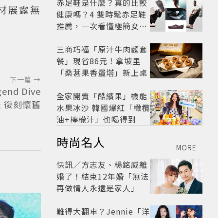
赤足鞋是什麼？真的比較
材展露無
健康嗎？4 雙時髦赤足鞋
推薦，一次看懂極簡女鞋
熱潮
三商巧福「原汁牛肉麵套
餐」現省86元！拿坡里
「桑葚果香蛋塔」新上桌
下一篇 →
nd Dive
全家開賣「酷繽果」機能
表 復刻懷舊
水果冰沙 韓國爆紅「橄欖
油+檸檬汁」也喝得到
時尚名人
MORE
快訊／方志友、楊銘威離
婚了！結束12年婚「無法
再做情人永遠是家人」
難得大翻車？Jennie「洋