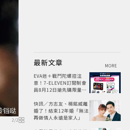
最新文章
MORE
EVA迷＋戰鬥陀螺控注
意！7-ELEVEN訂閱制會
員8月12日搶先購限量聯
名款
快訊／方志友、楊銘威離
婚了！結束12年婚「無法
再做情人永遠是家人」
2
/
2