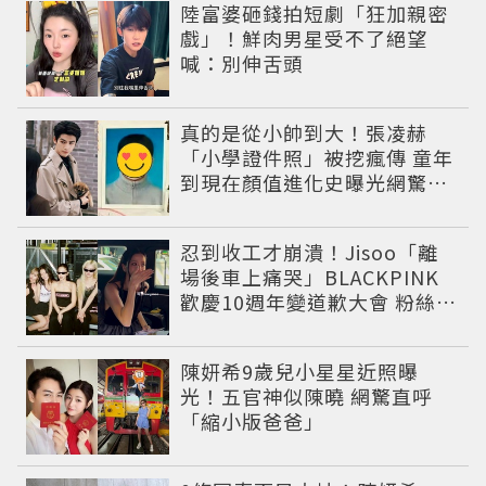
陸富婆砸錢拍短劇「狂加親密
戲」！鮮肉男星受不了絕望
喊：別伸舌頭
真的是從小帥到大！張凌赫
「小學證件照」被挖瘋傳 童年
到現在顏值進化史曝光網驚：
完全等比例長大
忍到收工才崩潰！Jisoo「離
場後車上痛哭」BLACKPINK
歡慶10週年變道歉大會 粉絲看
了超心疼
陳妍希9歲兒小星星近照曝
光！五官神似陳曉 網驚直呼
「縮小版爸爸」