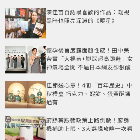
湊佳苗自認最喜歡的作品：凝視
黑暗也照亮深淵的《曉星》
懷孕後首度露面超性感！田中美
奈實「大裸背+腳踩超高跟鞋」女
神氣場全開 不過日本網友卻狠酸
佳節送心意！4間「百年歷史」中
秋禮盒 巧克力、蝦餅、蛋黃酥通
通有
廚餘禁餵豬政策上路倒數！廚餘
機補助上限、3大選購攻略一次看