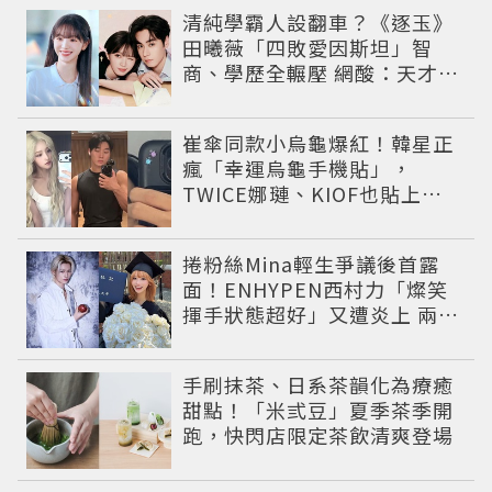
清純學霸人設翻車？《逐玉》
田曦薇「四敗愛因斯坦」智
商、學歷全輾壓 網酸：天才全
靠旁白
崔傘同款小烏龜爆紅！韓星正
瘋「幸運烏龜手機貼」，
TWICE娜璉、KIOF也貼上求
好運
捲粉絲Mina輕生爭議後首露
面！ENHYPEN西村力「燦笑
揮手狀態超好」又遭炎上 兩派
網友戰翻
手刷抹茶、日系茶韻化為療癒
甜點！「米弎豆」夏季茶季開
跑，快閃店限定茶飲清爽登場