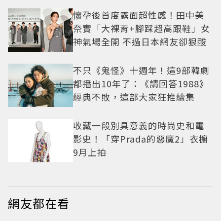
懷孕後首度露面超性感！田中美
奈實「大裸背+腳踩超高跟鞋」女
神氣場全開 不過日本網友卻狠酸
不只《鬼怪》十週年！這9部韓劇
都播出10年了：《請回答1988》
經典不敗，這部大家狂推續集
收藏一段別具意義的時尚史和電
影史！「穿Prada的惡魔2」衣櫥
9月上拍
網友都在看