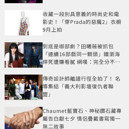
收藏一段別具意義的時尚史和電
影史！「穿Prada的惡魔2」衣櫥
9月上拍
到底是哪部劇？田曦薇被抓包
「連續16部戲同一顆頭」鐵瀏海
焊死遭嫌看膩 網嘆：完全分不出
角色
傳奇設計師離譜行徑全拍了！ 名
導集結「義大利影壇復仇者聯
盟」
Chaumet藍寶石、神秘鑽石藏專
屬告白獻七夕 情侶疊戴書寫獨一
無二故事