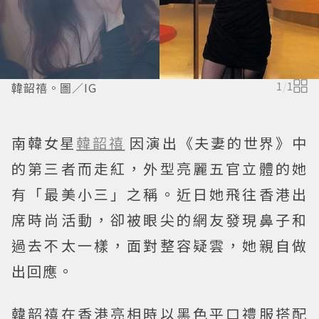
韓韶禧。圖／IG
1
/
1
南韓女星
韓韶禧
因演出《夫妻的世界》中
的第三者而走紅，外型亮麗五官立體的她
有「最美小三」之稱。近日她飛往香港出
席時尚活動，卻被眼尖的網友發現鼻子和
過去不太一樣，面對整容疑雲，她親自做
出回應。
韓韶禧在香港亮相時以黑色平口禮服搭配