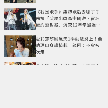
《我是歌手》鐵肺歌后去哪了？
茜拉「父親出軌高中閨密、冒名
簽約遭封殺」沉寂12年辛酸過往
曝光
愛莉莎莎颱風天1舉動遭炎上！要
助理肉身護植栽 親回：不會被
吹走
台中第一間「鳥貴族」要來了！
全品項100元、開幕送「酥炸南蠻
蝦」
台玻夫人徐莉玲談長子離世原
因！ 兒媳譚以欣打破沉默反駁