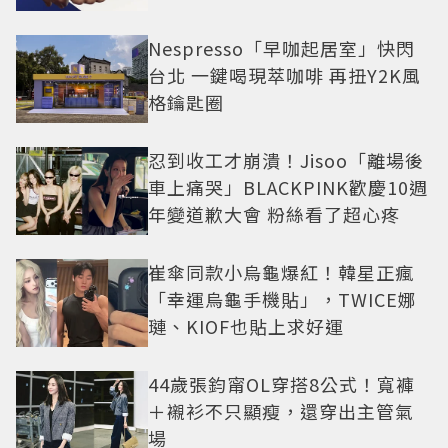
Nespresso「早咖起居室」快閃
台北 一鍵喝現萃咖啡 再扭Y2K風
格鑰匙圈
忍到收工才崩潰！Jisoo「離場後
車上痛哭」BLACKPINK歡慶10週
年變道歉大會 粉絲看了超心疼
崔傘同款小烏龜爆紅！韓星正瘋
「幸運烏龜手機貼」，TWICE娜
璉、KIOF也貼上求好運
44歲張鈞甯OL穿搭8公式！寬褲
＋襯衫不只顯瘦，還穿出主管氣
場