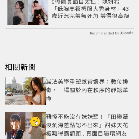
0修圖真面目太扯！陳妍希
「低胸高衩禮服大秀身材」43
歲近況完美無死角 美得很高級
Recommended by
相關新聞
減法美學重塑感官邊界：數位排
毒，一場關於內在秩序的靜謐革
命
難怪不能沒有妹妹頭！「田曦薇
沒瀏海差點認不出來」甜妹天花
板難得露額頭...真面目嚇壞網友