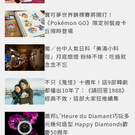
寶可夢世界錦標賽將開打！
《Pokémon GO》限定扮裝皮卡
丘限時登場
獨／台中人氣日料「美滿小料
理」月底熄燈 粉絲不捨：吃過就
念念不忘
不只《鬼怪》十週年！這9部韓劇
都播出10年了：《請回答1988》
經典不敗，這部大家狂推續集
蕭邦L'Heure du Diamant巧玩多
元幾何造型 Happy Diamonds歡
慶50周年