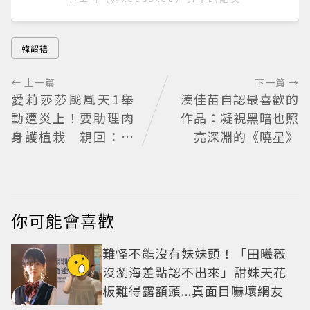
韓韶禧
← 上一篇
下一篇 →
愛莉莎莎颱風天1舉
湊佳苗自認最喜歡的
動遭炎上！要助理肉
作品：凝視黑暗也照
身護植栽 親回：不
亮深淵的《曉星》
會被吹走
你可能會喜歡
難怪不能沒有妹妹頭！「田曦薇
沒瀏海差點認不出來」甜妹天花
板難得露額頭...真面目嚇壞網友