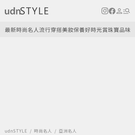
最新
時尚名人
流行穿搭
美妝保養
好時光
賞珠寶
品味
udnSTYLE
時尚名人
亞洲名人