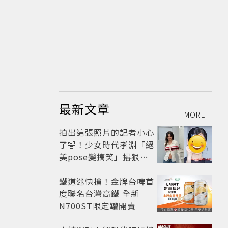
最新文章
MORE
拍出這張照片的記者小心
了🤣！少女時代孝淵「絕
美pose變搞笑」撂狠
話：把住址交出來
鐵道迷快搶！金牌台啤首
度聯名台灣高鐵 全新
N700ST限定罐開賣