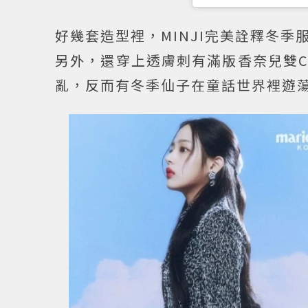
好幾套造型裡，MINJI完美詮釋冬
另外，還穿上透膚刺有滿版香奈兒雙
亂，反而有冬季仙子在童話世界裡遊