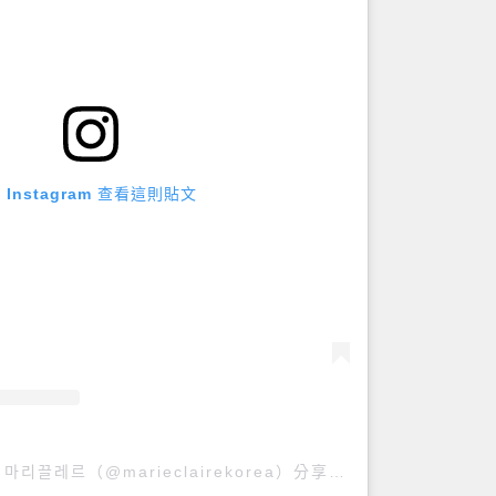
 Instagram 查看這則貼文
marie claire korea 마리끌레르（@marieclairekorea）分享的貼文