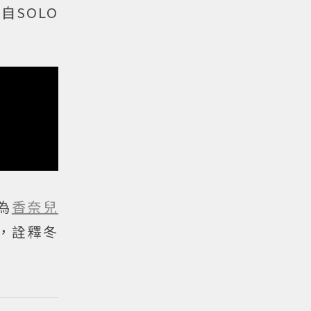
SOLO
為
香奈兒
，詮釋冬