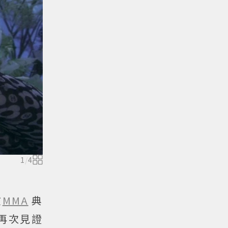
1
/
4
在
MMA
典
再次見證