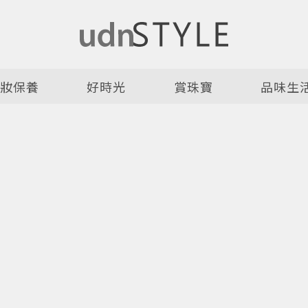
美妝保養
好時光
賞珠寶
品味生