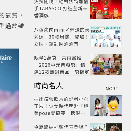
火辣開喝！絕對伏特加攜
手TABASCO 打造全新辛
秘的氣質，
香酒感
型過於雜
八色烤肉mini×葬送的芙
莉蓮「30款周邊」登場！
立牌、鑰匙圈通通有
限量1萬袋！萊爾富推
「2026中元普渡袋」精
選12款熱銷商品一袋搞定
時尚名人
MORE
拍出這張照片的記者小心
了🤣！少女時代孝淵「絕
美pose變搞笑」撂狠
話：把住址交出來
今夏戀綜神顏代表登場？