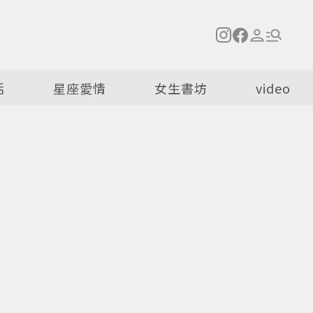
活
星座愛情
女生書坊
video