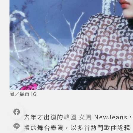
圖／擷自 IG
去年才出道的
韓國
女團
NewJea
禮的舞台表演，以多首熱門歌曲詮釋