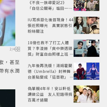
《不良一族尋愛記2》
「自信公關哥」塩田一馬
背景起底 街頭辣男翻身當
老闆
IU耳疾惡化後首現身！44
張近照曝光 真實狀態引
粉絲關注
18億也救不了打工人體
質？李浚赫「爽中樂透頭
2
/
4
獎」財富自由照樣上班 西
裝社畜帥出新高度
妝，甚至
九年後再洗版！湯姆霍蘭
唇帶有水潤
德〈Umbrella〉封神舞
台差點變成「這首歌」 造
型彩蛋、暖心故事一次公
開
偽單親4年半！安以軒低
調做公益 友人犯錯得捐
百萬才過關