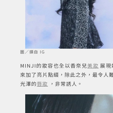
圖／擷自 IG
MINJI的妝容也全以香奈兒
美妝
展現
來加了亮片點綴，除此之外，最令人難
光澤的
唇妝
，非常誘人。