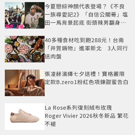
今夏戀綜神顏代表登場？《不良
一族尋愛記2》「自信公關哥」塩
田一馬背景起底 街頭辣男翻身當
老闆
40多種食材吃到飽288元！台南
「井賀鍋物」進軍新北 3人同行
送肉盤
張凌赫演繹七夕送禮！寶格麗限
定款B.zero1粉紅色項鍊甜蜜告白
La Rose系列復刻絨布玫瑰
Roger Vivier 2026秋冬新品 繁花
不褪