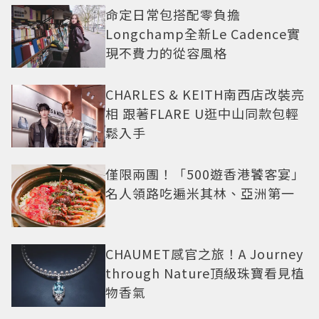
命定日常包搭配零負擔
Longchamp全新Le Cadence實
現不費力的從容風格
CHARLES & KEITH南西店改裝亮
相 跟著FLARE U逛中山同款包輕
鬆入手
僅限兩團！「500遊香港饕客宴」
名人領路吃遍米其林、亞洲第一
CHAUMET感官之旅！A Journey
through Nature頂級珠寶看見植
物香氣