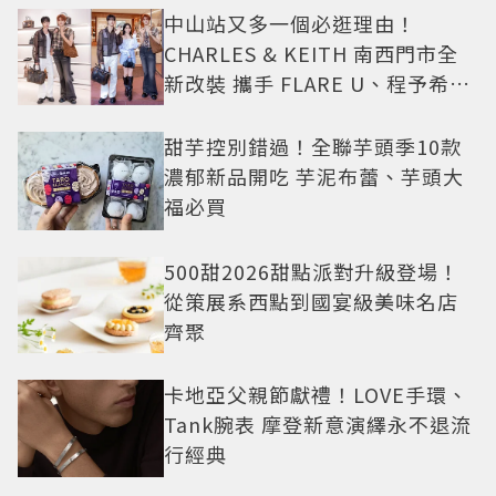
中山站又多一個必逛理由！
CHARLES & KEITH 南西門市全
新改裝 攜手 FLARE U、程予希演
繹秋季時尚
甜芋控別錯過！全聯芋頭季10款
濃郁新品開吃 芋泥布蕾、芋頭大
福必買
500甜2026甜點派對升級登場！
從策展系西點到國宴級美味名店
齊聚
卡地亞父親節獻禮！LOVE手環、
Tank腕表 摩登新意演繹永不退流
行經典