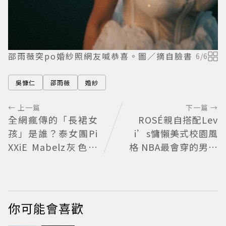
邵雨薇突po婚紗照網友喊恭喜。圖／摘自臉書
6
/
6
吳慷仁
邵雨薇
婚紗
← 上一篇
下一篇 →
全網瘋傳的「長裙女
ROSÉ親自搭配Lev
孩」是誰？泰女團Pi
i’s慵懶美式校園風
XXiE Mabelz灰色長
格 NBA最會穿的男人
裙熱舞爆紅 不大面積
SGA也來挑戰
露膚也超火辣
你可能會喜歡