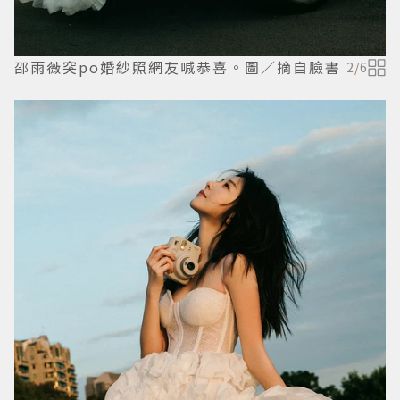
邵雨薇突po婚紗照網友喊恭喜。圖／摘自臉書
2
/
6