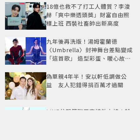
18億也救不了打工人體質？李浚
赫「爽中樂透頭獎」財富自由照
樣上班 西裝社畜帥出新高度
九年後再洗版！湯姆霍蘭德
〈Umbrella〉封神舞台差點變成
「這首歌」 造型彩蛋、暖心故事
一次公開
偽單親4年半！安以軒低調做公
益 友人犯錯得捐百萬才過關
LINE父親節聊天室特效上線！輸
入「這3關鍵字」為爸爸送上歡樂
祝福