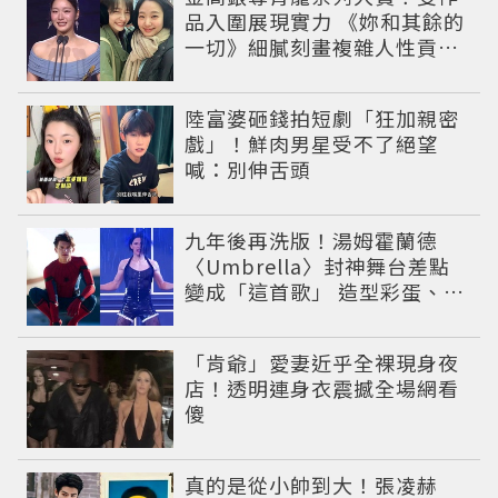
品入圍展現實力 《妳和其餘的
一切》細膩刻畫複雜人性貢獻
大賞級演技
陸富婆砸錢拍短劇「狂加親密
戲」！鮮肉男星受不了絕望
喊：別伸舌頭
九年後再洗版！湯姆霍蘭德
〈Umbrella〉封神舞台差點
變成「這首歌」 造型彩蛋、暖
心故事一次公開
「肯爺」愛妻近乎全裸現身夜
店！透明連身衣震撼全場網看
傻
真的是從小帥到大！張凌赫