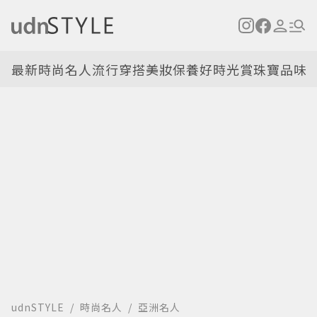
最新
時尚名人
流行穿搭
美妝保養
好時光
賞珠寶
品味
udnSTYLE
時尚名人
亞洲名人