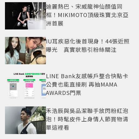
迪麗熱巴、宋威龍神仙顏值同
框！MIKIMOTO頂級珠寶北京亞
洲首展
IU耳疾惡化後首現身！44張近照
曝光 真實狀態引粉絲關注
LINE Bank友感帳戶整合快點卡
公費也能直接刷 再抽MAMA
AWARDS門票
禾浩辰與吳品潔聯手放閃粉紅泡
泡！時髦皮件上身情人節買物清
單這裡看