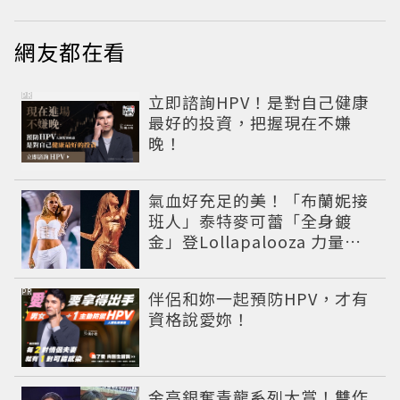
網友都在看
PR
立即諮詢HPV！是對自己健康
最好的投資，把握現在不嫌
晚！
氣血好充足的美！「布蘭妮接
班人」泰特麥可蕾「全身鍍
金」登Lollapalooza 力量感
曲線身材美翻全場
PR
伴侶和妳一起預防HPV，才有
資格說愛妳！
金高銀奪青龍系列大賞！雙作