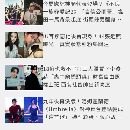
今夏戀綜神顏代表登場？《不良
一族尋愛記2》「自信公關哥」塩
田一馬背景起底 街頭辣男翻身當
老闆
IU耳疾惡化後首現身！44張近照
曝光 真實狀態引粉絲關注
18億也救不了打工人體質？李浚
赫「爽中樂透頭獎」財富自由照
樣上班 西裝社畜帥出新高度
九年後再洗版！湯姆霍蘭德
〈Umbrella〉封神舞台差點變成
「這首歌」 造型彩蛋、暖心故事
一次公開