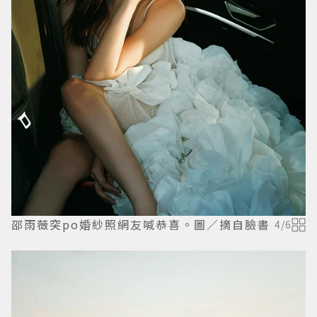
邵雨薇突po婚紗照網友喊恭喜。圖／摘自臉書
4
/
6