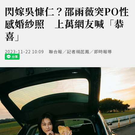
閃嫁吳慷仁？邵雨薇突PO性
感婚紗照 上萬網友喊「恭
喜」
2023-11-22 10:09
聯合報／記者楊起鳳／即時報導