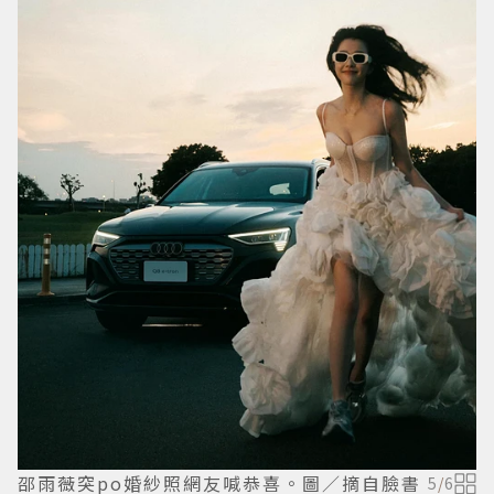
邵雨薇突po婚紗照網友喊恭喜。圖／摘自臉書
5
/
6