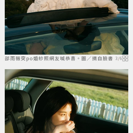
邵雨薇突po婚紗照網友喊恭喜。圖／摘自臉書
3
/
6