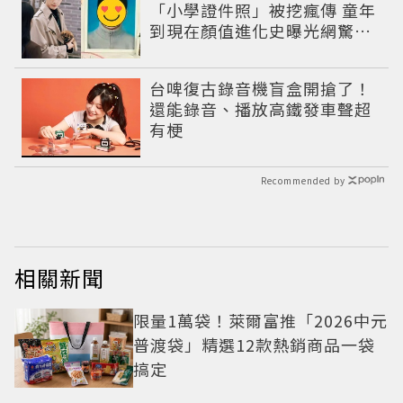
「小學證件照」被挖瘋傳 童年
到現在顏值進化史曝光網驚：
完全等比例長大
台啤復古錄音機盲盒開搶了！
還能錄音、播放高鐵發車聲超
有梗
Recommended by
相關新聞
限量1萬袋！萊爾富推「2026中元
普渡袋」精選12款熱銷商品一袋
搞定