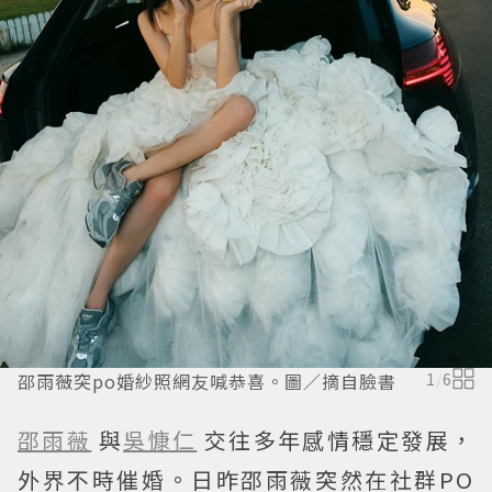
邵雨薇突po婚紗照網友喊恭喜。圖／摘自臉書
1
/
6
邵雨薇
與
吳慷仁
交往多年感情穩定發展，
外界不時催婚。日昨邵雨薇突然在社群PO