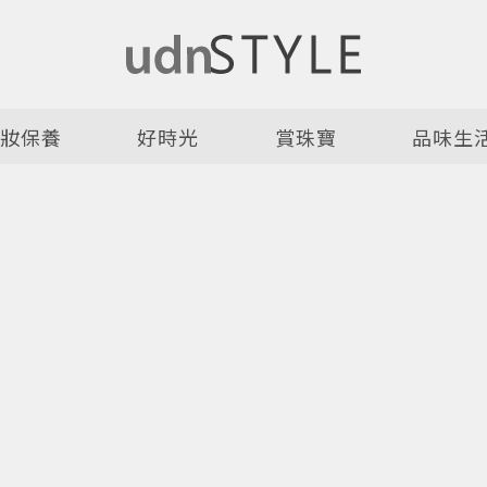
美妝保養
好時光
賞珠寶
品味生