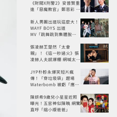
《財閥X刑警2》安普賢重
逢「惡魔教官」鄭恩彩 首
播收視6.1%超第一季開
紅盤
新人男團出道玩這麼大！
WAYF BOYS 出道
MV「跳舞跳到集體脫
褲」超鬧 30秒對鏡清唱
影片爆紅
張凌赫王楚然「太會
親」！《這一秒過火》張
凌赫人夫感爆棚 網喊太有
氛圍
JYP朴軫永爆笑短片瘋
傳！「穿垃圾袋」趕場
Waterbomb 被虧「應該
改名JPG」
陳妍希9歲兒小星星近照
曝光！五官神似陳曉 網驚
直呼「縮小版爸爸」