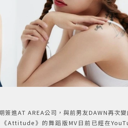
簽進AT AREA公司，與前男友DAWN再次
ttitude》的舞蹈版MV日前已經在YouT