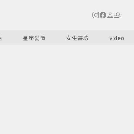
活
星座愛情
女生書坊
video