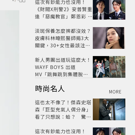
這次有鈔能力也沒用！
《財閥X刑警2》安普賢重
逢「惡魔教官」鄭恩彩 首
播收視6.1%超第一季開
紅盤
淡斑保養怎麼擦都沒效？
皮膚科林暐熙醫師揭3大
關鍵，30+女性最該注意
這個問題
新人男團出道玩這麼大！
WAYF BOYS 出道
MV「跳舞跳到集體脫
褲」超鬧 30秒對鏡清唱
時尚名人
影片爆紅
MORE
這也太不像了！傑森史塔
森「巨型充氣人偶分身」
看了只想說：蛤？ 驚喜
連本尊都吐槽
這次有鈔能力也沒用！