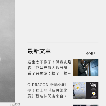
最新文章
MORE
這也太不像了！傑森史塔
森「巨型充氣人偶分身」
看了只想說：蛤？ 驚喜
連本尊都吐槽
G-DRAGON 粉絲必朝
聖！迪士尼《玩具總動
員》聯名快閃店來台，限
定商品與打卡亮點公開
2
/
4