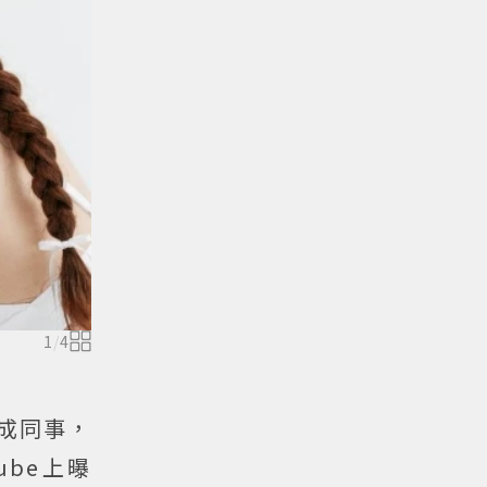
1
/
4
變成同事，
ube上曝