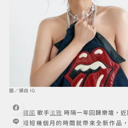
圖／擷自 IG
韓國
歌手
泫雅
時隔一年回歸樂壇，近期
短短幾個月的時間就帶來全新作品，《A