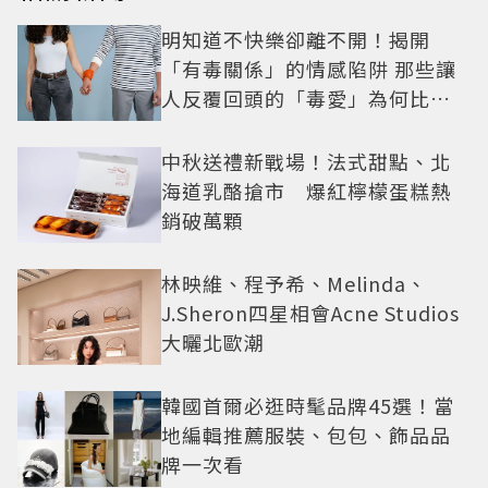
明知道不快樂卻離不開！揭開
「有毒關係」的情感陷阱 那些讓
人反覆回頭的「毒愛」為何比菸
還難戒？
中秋送禮新戰場！法式甜點、北
海道乳酪搶市 爆紅檸檬蛋糕熱
銷破萬顆
林映維、程予希、Melinda、
J.Sheron四星相會Acne Studios
大曬北歐潮
韓國首爾必逛時髦品牌45選！當
地編輯推薦服裝、包包、飾品品
牌一次看