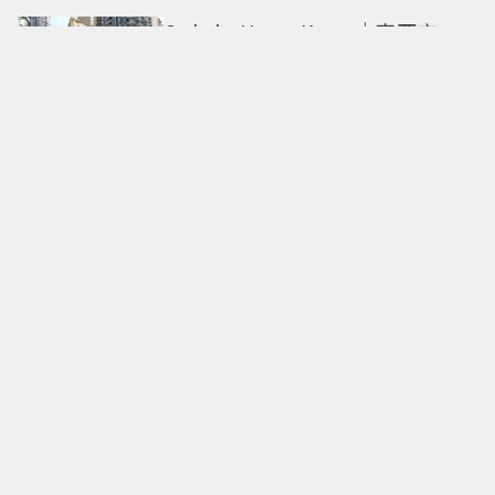
Only in Hong Kong｜東西交
融，新舊並存 ｜摺疊城市-香港
不只月餅！「酥炸軟殼蟹＋蟹黃
醬」、「特調肉品＋調味鹽」中
秋送創意
拍出這張照片的記者小心了🤣！
少女時代孝淵「絕美pose變搞
笑」撂狠話：把住址交出來
必比登主廚進駐！ 台北最美百年
老屋餐廳「輝室」 解鎖台味記憶