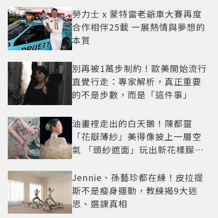
勞力士 x 蒙特雷老爺車大賽再度
合作相伴25載 一展熱情與夢想的
本質
別再被1萬步制約！歐美開始流行
直覺行走：專家解析，真正重要
的不是步數，而是「這件事」
油畫裡走出的白天鵝！陳都靈
「花瓣薄紗」美得像披上一層空
氣 「頭紗遮面」玩出新花樣朦朧
美感太仙
Jennie、孫藝珍都在練！皮拉提
斯不是瘦身運動，教練揭9大迷
思、選課真相