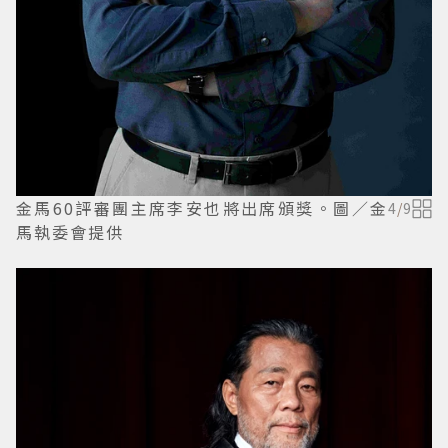
金馬60評審團主席李安也將出席頒獎。圖／金
4
/
9
馬執委會提供