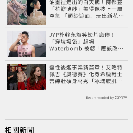
油畫裡走出的白天鵝！陳都靈
「花瓣薄紗」美得像披上一層
空氣 「頭紗遮面」玩出新花樣
朦朧美感太仙
JYP朴軫永爆笑短片瘋傳！
「穿垃圾袋」趕場
Waterbomb 被虧「應該改名
JPG」
變性後迎事業新篇章！艾略特
佩吉《奧德賽》化身希臘戰士
苦練壯碩身材秀「冰塊腹肌」
重返好萊塢
Recommended by
相關新聞