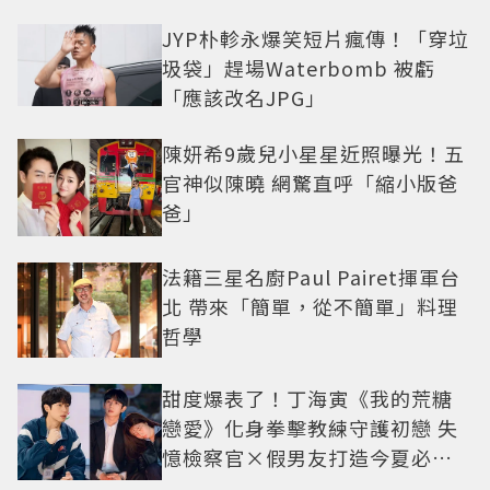
JYP朴軫永爆笑短片瘋傳！「穿垃
圾袋」趕場Waterbomb 被虧
「應該改名JPG」
陳妍希9歲兒小星星近照曝光！五
官神似陳曉 網驚直呼「縮小版爸
爸」
法籍三星名廚Paul Pairet揮軍台
北 帶來「簡單，從不簡單」料理
哲學
甜度爆表了！丁海寅《我的荒糖
戀愛》化身拳擊教練守護初戀 失
憶檢察官×假男友打造今夏必看
小甜劇