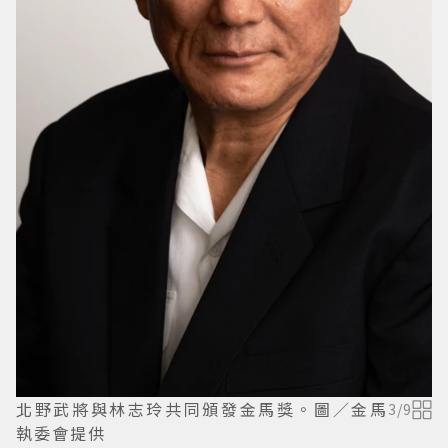
北野武將與林志玲共同頒發金馬獎。圖／金馬
3
/
9
執委會提供