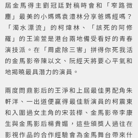
屆金馬得主劉冠廷對稿時會和「窄路微
塵」最美的小媽媽袁澧林分享爸媽經嗎？
「濁水漂流」的柯煒林、「該死的阿修
羅」的王渝萱是港台兩地備受看好的青春
演技派。在「周處除三害」拼得你死我活
的金馬影帝陳以文、阮經天將要心平氣和
地揭曉最具潛力的演員。
兩度問鼎影后的王淨和上屆最佳男配角朱
軒洋、一出道便贏得最佳新演員的柯震東
和入圍過女主角的宋芸樺、金馬影帝李康
生與金馬影后楊貴媚，這些頒獎人過往在
影視作品的合作經驗會為金馬舞台帶來什