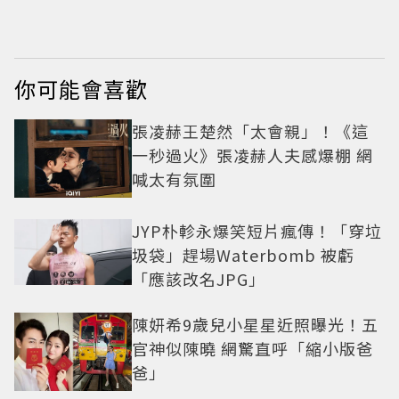
熱血出發
帝實習生被嘲：看截
圖就感受到演技
你可能會喜歡
張凌赫王楚然「太會親」！《這
一秒過火》張凌赫人夫感爆棚 網
喊太有氛圍
JYP朴軫永爆笑短片瘋傳！「穿垃
圾袋」趕場Waterbomb 被虧
「應該改名JPG」
陳妍希9歲兒小星星近照曝光！五
官神似陳曉 網驚直呼「縮小版爸
爸」