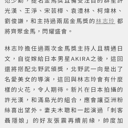
范少勳，提名金馬獎且備受注目的群星許
光漢、王淨、宋芸樺、袁澧林、柯煒林、
劉俊謙，和主持過兩屆金馬獎的
林志玲
都
將齊聚金馬，閃耀盛會。
林志玲擔任過兩次金馬獎主持人且精通日
文，自從嫁給日本男星AKIRA之後，這回
還將搭配北野武頒獎，北野武一向是出了
名愛美女的導演，這回與林志玲會有什麼
樣的火花，令人期待。新片在日本拍攝的
許光漢，和滿島光的組合，應會讓亞洲粉
絲喜出望外。妻夫木聰和一起演過「刺客
聶隱娘」的好友張震再續前緣，帥度加