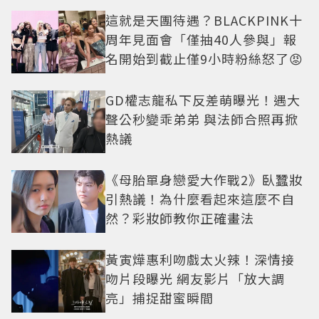
這就是天團待遇？BLACKPINK十
周年見面會「僅抽40人參與」報
名開始到截止僅9小時粉絲怒了😡
GD權志龍私下反差萌曝光！遇大
聲公秒變乖弟弟 與法師合照再掀
熱議
《母胎單身戀愛大作戰2》臥蠶妝
引熱議！為什麼看起來這麼不自
然？彩妝師教你正確畫法
黃寅燁惠利吻戲太火辣！深情接
吻片段曝光 網友影片「放大調
亮」捕捉甜蜜瞬間