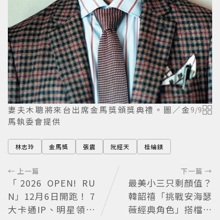
妻夫木聰將來台出席金馬獎頒獎典禮。圖／金
9
/
9
馬執委會提供
林志玲
金馬獎
張震
阮經天
桂綸鎂
← 上一篇
下一篇 →
「2026 OPEN! RU
最美小三只剩顏值？
N」12月6日開跑！ 7
韓韶禧「挑戰安海瑟
大卡通IP、明星領跑
薇經典角色」搭檔影