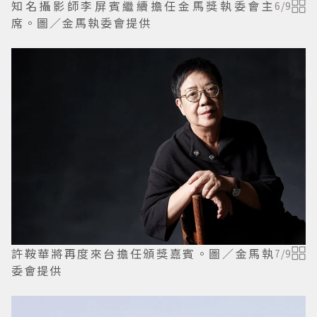
知名攝影師李屏賓繼續擔任金馬獎執委會主
6
/
9
席。圖／金馬執委會提供
許鞍華將再度來台擔任頒獎嘉賓。圖／金馬執
7
/
9
委會提供