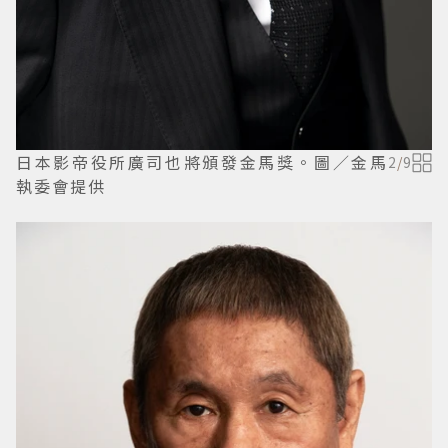
日本影帝役所廣司也將頒發金馬獎。圖／金馬
2
/
9
執委會提供