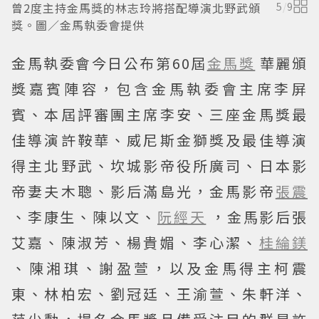
曾2度主持金馬獎的林志玲將搭配導演北野武頒
5
/
9
獎。圖／金馬執委會提供
金馬執委會今日公布第60屆
金馬獎
華麗頒
獎嘉賓陣容，包含金馬執委會主席李屏
賓、本屆評審團主席李安、三座金馬獎最
佳導演許鞍華、威尼斯金獅獎及最佳導演
得主北野武、坎城影帝役所廣司、日本影
帝妻夫木聰、影后滿島光，金馬影帝
張震
、李康生、陳以文、
阮經天
，金馬影后張
艾嘉、陳淑芳、楊貴媚、李心潔、
桂綸鎂
、陳湘琪、謝盈萱，以及金馬得主柯震
東、林柏宏、劉冠廷、王渝萱、朱軒洋、