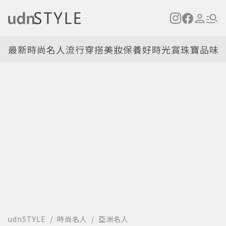
最新
時尚名人
流行穿搭
美妝保養
好時光
賞珠寶
品味
udnSTYLE
時尚名人
亞洲名人