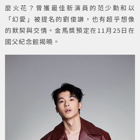
麼火花？曾獲最佳新演員的范少勳和以
「幻愛」被提名的劉俊謙，也有超乎想像
的默契與交情。金馬獎預定在11月25日在
國父紀念館揭曉。