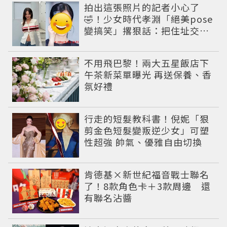
拍出這張照片的記者小心了
🤣！少女時代孝淵「絕美pose
變搞笑」撂狠話：把住址交出
來
不用飛巴黎！兩大五星飯店下
午茶新菜單曝光 再送保養、香
氛好禮
行走的短髮教科書！倪妮「狠
剪金色短髮變叛逆少女」可塑
性超強 帥氣、優雅自由切換
肯德基×新世紀福音戰士聯名
了！8款角色卡＋3款周邊 還
有聯名沾醬