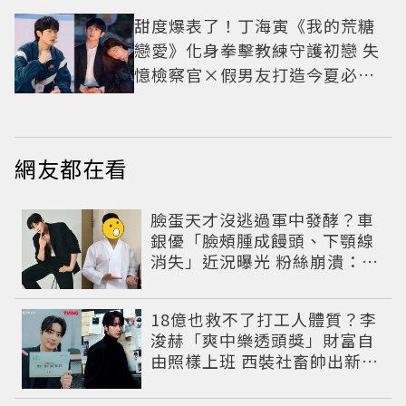
甜度爆表了！丁海寅《我的荒糖
戀愛》化身拳擊教練守護初戀 失
憶檢察官×假男友打造今夏必看
小甜劇
網友都在看
臉蛋天才沒逃過軍中發酵？車
銀優「臉頰腫成饅頭、下顎線
消失」近況曝光 粉絲崩潰：空
氣有酵母😭
18億也救不了打工人體質？李
浚赫「爽中樂透頭獎」財富自
由照樣上班 西裝社畜帥出新高
度