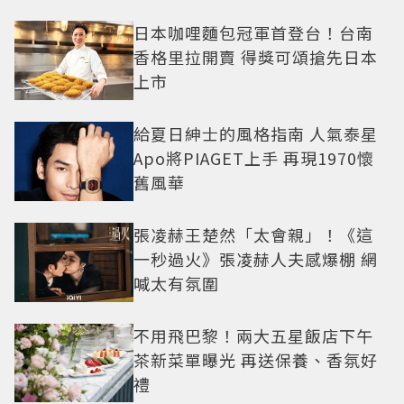
日本咖哩麵包冠軍首登台！台南
香格里拉開賣 得獎可頌搶先日本
上市
給夏日紳士的風格指南 人氣泰星
Apo將PIAGET上手 再現1970懷
舊風華
張凌赫王楚然「太會親」！《這
一秒過火》張凌赫人夫感爆棚 網
喊太有氛圍
不用飛巴黎！兩大五星飯店下午
茶新菜單曝光 再送保養、香氛好
禮