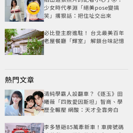
少女時代孝淵「絕美pose變搞
笑」撂狠話：把住址交出來
必比登主廚進駐！ 台北最美百年
老屋餐廳「輝室」 解鎖台味記憶
熱門文章
清純學霸人設翻車？《逐玉》田
曦薇「四敗愛因斯坦」智商、學
歷全輾壓 網酸：天才全靠旁白
李多慧砸85萬牽新車！車牌號碼