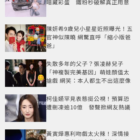
暗藏彩蛋 鐵粉秒破解真正用意
陳妍希9歲兒小星星近照曝光！五
官神似陳曉 網驚直呼「縮小版爸
爸」
失散多年的父子？張凌赫兒子
「神複製完美基因」萌娃顏值太
搶戲 網笑：本人都生不出這麼像
柯佳嬿罕見表態挺公視！預算恐
遭刪凍逾10億 發聲掀網友熱議
黃寅燁惠利吻戲太火辣！深情接