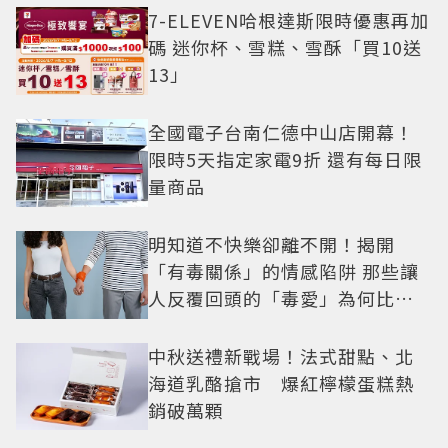
7-ELEVEN哈根達斯限時優惠再加
碼 迷你杯、雪糕、雪酥「買10送
13」
全國電子台南仁德中山店開幕！
限時5天指定家電9折 還有每日限
量商品
明知道不快樂卻離不開！揭開
「有毒關係」的情感陷阱 那些讓
人反覆回頭的「毒愛」為何比菸
還難戒？
中秋送禮新戰場！法式甜點、北
海道乳酪搶市 爆紅檸檬蛋糕熱
銷破萬顆