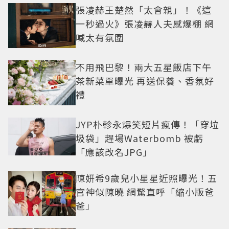
張凌赫王楚然「太會親」！《這
一秒過火》張凌赫人夫感爆棚 網
喊太有氛圍
不用飛巴黎！兩大五星飯店下午
茶新菜單曝光 再送保養、香氛好
禮
JYP朴軫永爆笑短片瘋傳！「穿垃
圾袋」趕場Waterbomb 被虧
「應該改名JPG」
陳妍希9歲兒小星星近照曝光！五
官神似陳曉 網驚直呼「縮小版爸
爸」