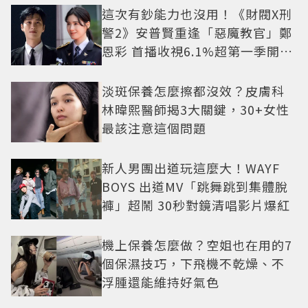
這次有鈔能力也沒用！《財閥X刑
警2》安普賢重逢「惡魔教官」鄭
恩彩 首播收視6.1%超第一季開紅
盤
淡斑保養怎麼擦都沒效？皮膚科
林暐熙醫師揭3大關鍵，30+女性
最該注意這個問題
新人男團出道玩這麼大！WAYF
BOYS 出道MV「跳舞跳到集體脫
褲」超鬧 30秒對鏡清唱影片爆紅
機上保養怎麼做？空姐也在用的7
個保濕技巧，下飛機不乾燥、不
浮腫還能維持好氣色