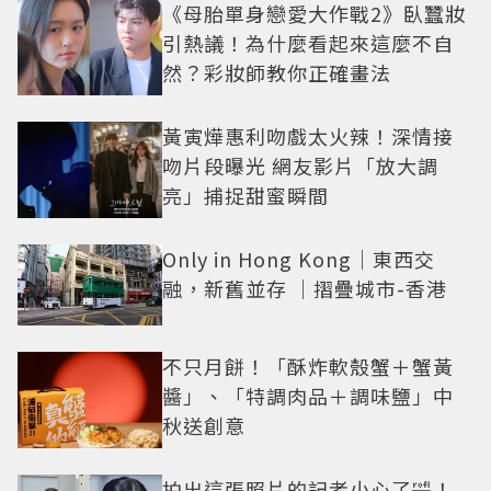
《母胎單身戀愛大作戰2》臥蠶妝
引熱議！為什麼看起來這麼不自
然？彩妝師教你正確畫法
黃寅燁惠利吻戲太火辣！深情接
吻片段曝光 網友影片「放大調
亮」捕捉甜蜜瞬間
Only in Hong Kong｜東西交
融，新舊並存 ｜摺疊城市-香港
不只月餅！「酥炸軟殼蟹＋蟹黃
醬」、「特調肉品＋調味鹽」中
秋送創意
拍出這張照片的記者小心了🤣！