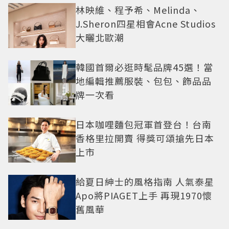
林映維、程予希、Melinda、
J.Sheron四星相會Acne Studios
大曬北歐潮
韓國首爾必逛時髦品牌45選！當
地編輯推薦服裝、包包、飾品品
牌一次看
日本咖哩麵包冠軍首登台！台南
香格里拉開賣 得獎可頌搶先日本
上市
給夏日紳士的風格指南 人氣泰星
Apo將PIAGET上手 再現1970懷
舊風華