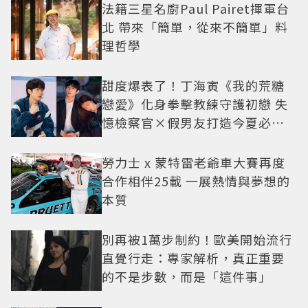
法籍三星名廚Paul Pairet揮軍台
北 帶來「簡單，從來不簡單」料
理哲學
甜度爆表了！丁海寅《我的荒糖
戀愛》化身拳擊教練守護初戀 失
憶檢察官×假男友打造今夏必看
小甜劇
勞力士 x 蒙特雷老爺車大賽再度
合作相伴25載 一展熱情與夢想的
本質
別再被1萬步制約！歐美開始流行
直覺行走：專家解析，真正重要
的不是步數，而是「這件事」