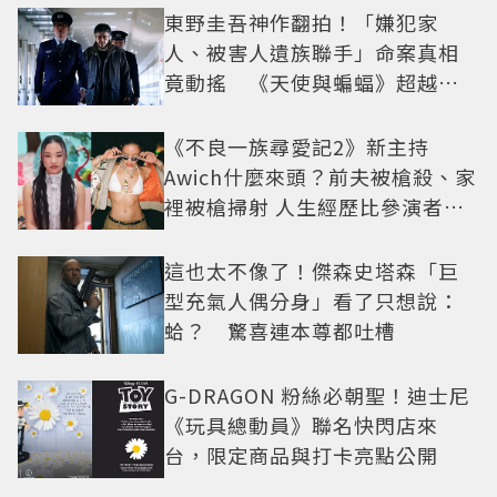
東野圭吾神作翻拍！「嫌犯家
人、被害人遺族聯手」命案真相
竟動搖 《天使與蝙蝠》超越懸
疑框架展開
《不良一族尋愛記2》新主持
Awich什麼來頭？前夫被槍殺、家
裡被槍掃射 人生經歷比參演者還
抓馬！
這也太不像了！傑森史塔森「巨
型充氣人偶分身」看了只想說：
蛤？ 驚喜連本尊都吐槽
G-DRAGON 粉絲必朝聖！迪士尼
《玩具總動員》聯名快閃店來
台，限定商品與打卡亮點公開