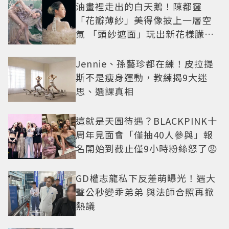
油畫裡走出的白天鵝！陳都靈
「花瓣薄紗」美得像披上一層空
氣 「頭紗遮面」玩出新花樣朦朧
美感太仙
Jennie、孫藝珍都在練！皮拉提
斯不是瘦身運動，教練揭9大迷
思、選課真相
這就是天團待遇？BLACKPINK十
周年見面會「僅抽40人參與」報
名開始到截止僅9小時粉絲怒了😡
GD權志龍私下反差萌曝光！遇大
聲公秒變乖弟弟 與法師合照再掀
熱議