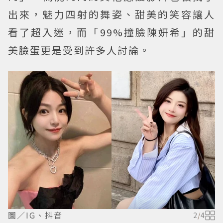
出來，魅力四射的舞姿、甜美的笑容讓人
看了超入迷，而「99%撞臉陳妍希」的甜
美臉蛋更是受到許多人討論。
圖／IG、抖音
2
/
4