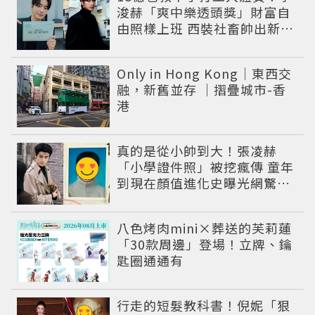
浚赫「爽中樂透頭獎」財富自
由照樣上班 西裝社畜帥出新高
度
Only in Hong Kong｜東西交
融，新舊並存 ｜摺疊城市-香
港
真的是從小帥到大！張凌赫
「小學證件照」被挖瘋傳 童年
到現在顏值進化史曝光網驚：
完全等比例長大
八色烤肉mini×葬送的芙莉蓮
「30款周邊」登場！立牌、鑰
匙圈通通有
行走的短髮教科書！倪妮「狠