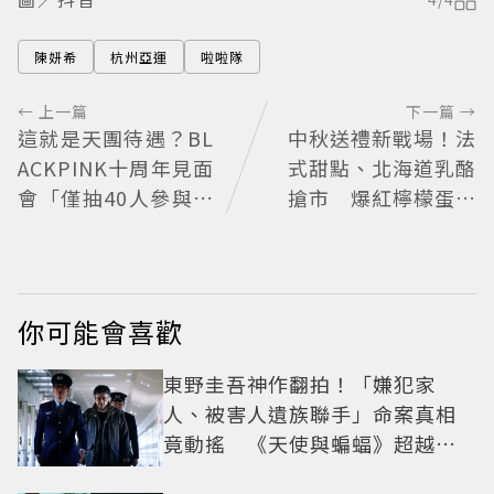
陳妍希
杭州亞運
啦啦隊
← 上一篇
下一篇 →
這就是天團待遇？BL
中秋送禮新戰場！法
ACKPINK十周年見面
式甜點、北海道乳酪
會「僅抽40人參與」
搶市 爆紅檸檬蛋糕
報名開始到截止僅9
熱銷破萬顆
小時粉絲怒了😡
你可能會喜歡
東野圭吾神作翻拍！「嫌犯家
人、被害人遺族聯手」命案真相
竟動搖 《天使與蝙蝠》超越懸
疑框架展開