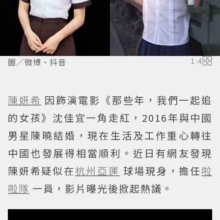
圖／微博、抖音
1
/
4
陳妍希
因飾演電影《那些年，我們一起追
的女孩》沈佳宜一角走紅，2016年與中國
男星陳曉結婚，現在生活及工作重心轉往
中國也發展得相當順利。近日有網友發現
陳妍希疑似在
杭州亞運
球場現身，擔任
啦
啦隊
一員，影片曝光後掀起熱議。