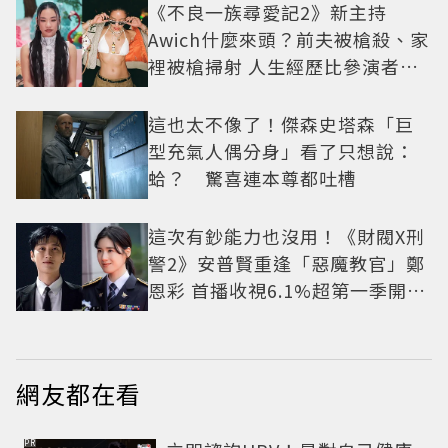
《不良一族尋愛記2》新主持
Awich什麼來頭？前夫被槍殺、家
裡被槍掃射 人生經歷比參演者還
抓馬！
這也太不像了！傑森史塔森「巨
型充氣人偶分身」看了只想說：
蛤？ 驚喜連本尊都吐槽
這次有鈔能力也沒用！《財閥X刑
警2》安普賢重逢「惡魔教官」鄭
恩彩 首播收視6.1%超第一季開紅
盤
網友都在看
PR