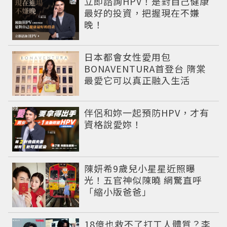
立即諮詢HPV！是對自己健康
最好的投資，把握現在不嫌
晚！
日本都會女性愛用包
BONAVENTURA首登台 隋棠
最愛它可以真正融入生活
PR
伴侶和妳一起預防HPV，才有
資格說愛妳！
陳妍希9歲兒小星星近照曝
光！五官神似陳曉 網驚直呼
「縮小版爸爸」
18億也救不了打工人體質？李