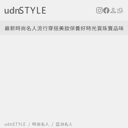
最新
時尚名人
流行穿搭
美妝保養
好時光
賞珠寶
品味
udnSTYLE
時尚名人
亞洲名人