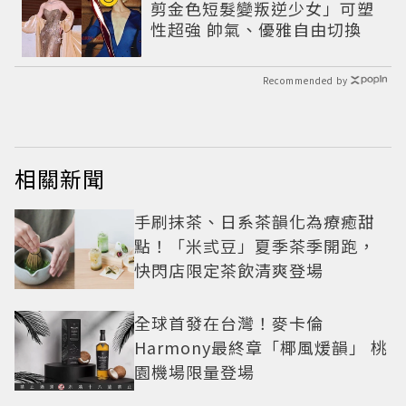
剪金色短髮變叛逆少女」可塑
性超強 帥氣、優雅自由切換
Recommended by
相關新聞
手刷抹茶、日系茶韻化為療癒甜
點！「米弎豆」夏季茶季開跑，
快閃店限定茶飲清爽登場
全球首發在台灣！麥卡倫
Harmony最終章「椰風煖韻」 桃
園機場限量登場