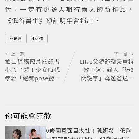
傳，一定有更多人期待兩人的新作品，
《低谷醫生》預計明年會播出。
朴信惠
朴炯植
← 上一篇
下一篇 →
拍出這張照片的記者
LINE父親節聊天室特
小心了🤣！少女時代
效上線！輸入「這3
孝淵「絕美pose變搞
關鍵字」為爸爸送上
笑」撂狠話：把住址
歡樂祝福
交出來
你可能會喜歡
0修圖真面目太扯！陳妍希「低胸
高衩禮服大秀身材」43歲近況完