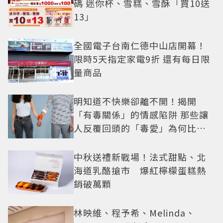
碼 迷你杯、雪糕、雪酥「買10送
13」
全國電子台南仁德中山店開幕！
限時5天指定家電9折 還有每日限
量商品
明知道不快樂卻離不開！揭開
「有毒關係」的情感陷阱 那些讓
人反覆回頭的「毒愛」為何比菸
還難戒？
中秋送禮新戰場！法式甜點、北
海道乳酪搶市 爆紅檸檬蛋糕熱
銷破萬顆
林映維、程予希、Melinda、