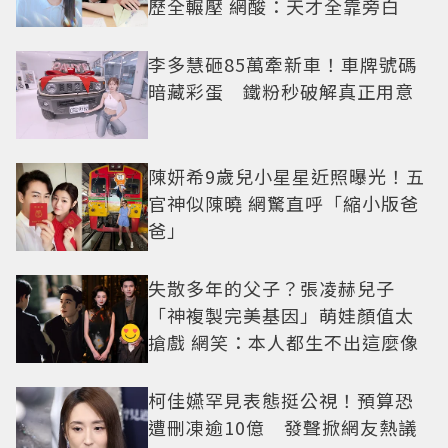
歷全輾壓 網酸：天才全靠旁白
李多慧砸85萬牽新車！車牌號碼
暗藏彩蛋 鐵粉秒破解真正用意
陳妍希9歲兒小星星近照曝光！五
官神似陳曉 網驚直呼「縮小版爸
爸」
失散多年的父子？張凌赫兒子
「神複製完美基因」萌娃顏值太
搶戲 網笑：本人都生不出這麼像
柯佳嬿罕見表態挺公視！預算恐
遭刪凍逾10億 發聲掀網友熱議