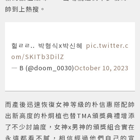
帥到上熱搜。
헐ㄹㄹ.. 박형식x박신혜
pic.twitter.c
om/SKITb3DilZ
— B (@doom_0030)
October 10, 2023
而產後迅速恢復女神等級的朴信惠搭配帥
出新高度的朴炯植也替TMA頒獎典禮增添
了不少討論度，女神x男神的頒獎組合實在
永遠都看不膩，相信經過他們自己的宣