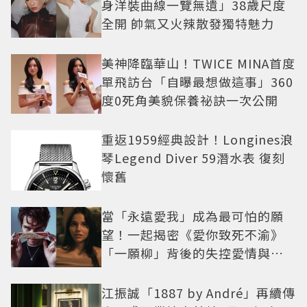
身洋裝曲線一覽無遺」38歲尺度
全開 帥氣又火辣散發獨特魅力
美神降臨華山！TWICE MINA首度
單飛訪台「自曝最想做這事」360
度0死角美貌保養祕訣一次公開
重返1959經典設計！Longines浪
琴Legend Diver 59潛水表 復刻
懷舊
當「永遠愛我」成為最可怕的願
望！一起揭密《愛你致死不渝》
「一願柳」背後的失控愛情與爆
紅之路
江振誠「1887 by André」再續傳