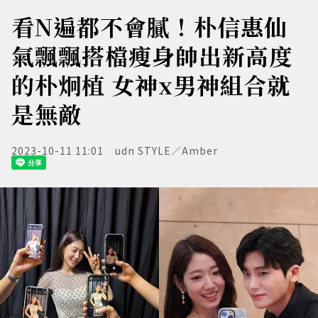
看N遍都不會膩！朴信惠仙
氣飄飄搭檔瘦身帥出新高度
的朴炯植 女神x男神組合就
是無敵
2023-10-11 11:01
udn STYLE／Amber