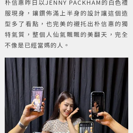
朴信惠昨日以JENNY PACKHAM的白色禮
服現身，鑲鑽佈滿上半身的設計讓這個造
型多了看點，也完美的襯托出朴信惠的獨
特氣質，整個人仙氣飄飄的美翻天，完全
不像是已經當媽的人。