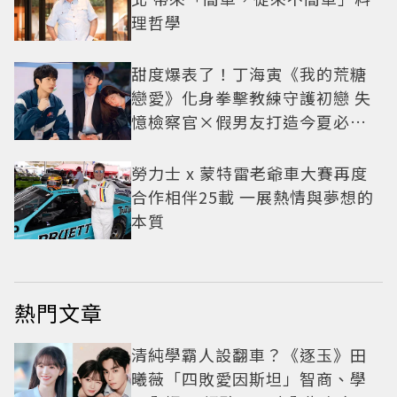
理哲學
甜度爆表了！丁海寅《我的荒糖
戀愛》化身拳擊教練守護初戀 失
憶檢察官×假男友打造今夏必看
小甜劇
勞力士 x 蒙特雷老爺車大賽再度
合作相伴25載 一展熱情與夢想的
本質
熱門文章
清純學霸人設翻車？《逐玉》田
曦薇「四敗愛因斯坦」智商、學