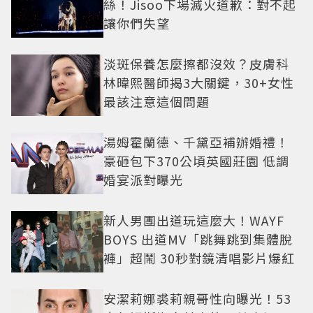
絲！Jisoo下場滅火道歉：對不起
讓你們失望
淡斑保養怎麼擦都沒效？皮膚科
林暐熙醫師揭3大關鍵，30+女性
最該注意這個問題
湯姆霍蘭德、千黛亞補辦婚禮！
豪砸包下370公頃英國莊園 低調
婚宴派對曝光
新人男團出道玩這麼大！WAYF
BOYS 出道MV「跳舞跳到集體脫
褲」超鬧 30秒對鏡清唱影片爆紅
安潔莉娜裘莉親哥性向曝光！53