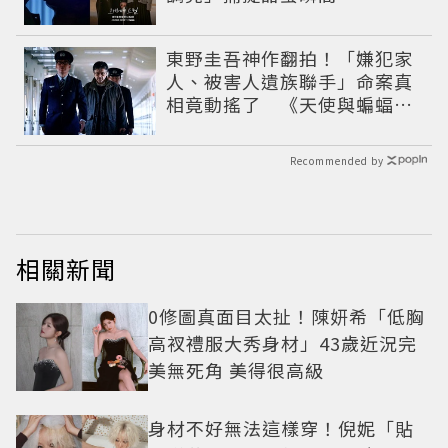
東野圭吾神作翻拍！「嫌犯家
人、被害人遺族聯手」命案真
相竟動搖了 《天使與蝙蝠》
超越懸疑框架展開
Recommended by
相關新聞
0修圖真面目太扯！陳妍希「低胸
高衩禮服大秀身材」43歲近況完
美無死角 美得很高級
身材不好無法這樣穿！倪妮「貼