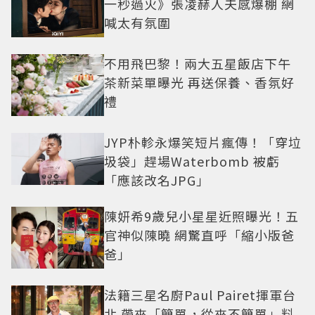
一秒過火》張凌赫人夫感爆棚 網
喊太有氛圍
不用飛巴黎！兩大五星飯店下午
茶新菜單曝光 再送保養、香氛好
禮
JYP朴軫永爆笑短片瘋傳！「穿垃
圾袋」趕場Waterbomb 被虧
「應該改名JPG」
陳妍希9歲兒小星星近照曝光！五
官神似陳曉 網驚直呼「縮小版爸
爸」
法籍三星名廚Paul Pairet揮軍台
北 帶來「簡單，從來不簡單」料