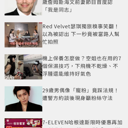
歲詹姆斯海文前妻節目首度認
「我是同志」
Red Velvet瑟琪獨旅糗事笑翻！
以為被認出 下一秒竟被當路人幫
忙拍照
機上保養怎麼做？空姐也在用的7
個保濕技巧，下飛機不乾燥、不
浮腫還能維持好氣色
29歲男偶像「寵粉」竟踩法規！
遭警方約談後現身籲粉絲守法
7-ELEVEN哈根達斯限時優惠再加