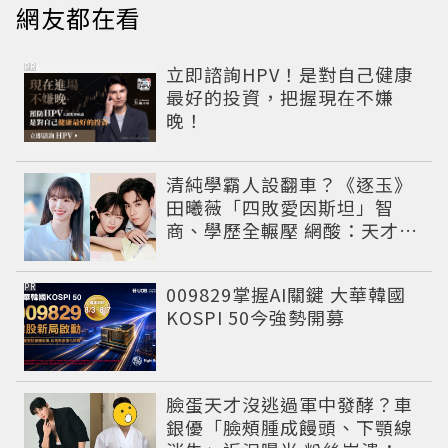
網友都在看
PR
立即諮詢HPV！是對自己健康
最好的投資，把握現在不嫌
晚！
清純學霸人設翻車？《逐玉》
田曦薇「四敗愛因斯坦」智
商、學歷全輾壓 網酸：天才全
靠旁白
PR
009829掌握AI關鍵 大華韓國
KOSPI 50今強勢開募
臉蛋天才沒逃過軍中發酵？車
銀優「臉頰腫成饅頭、下顎線