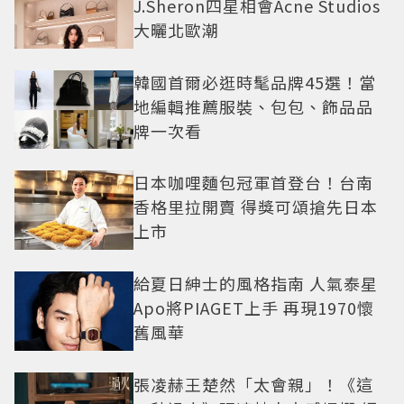
J.Sheron四星相會Acne Studios
大曬北歐潮
韓國首爾必逛時髦品牌45選！當
地編輯推薦服裝、包包、飾品品
牌一次看
日本咖哩麵包冠軍首登台！台南
香格里拉開賣 得獎可頌搶先日本
上市
給夏日紳士的風格指南 人氣泰星
Apo將PIAGET上手 再現1970懷
舊風華
張凌赫王楚然「太會親」！《這