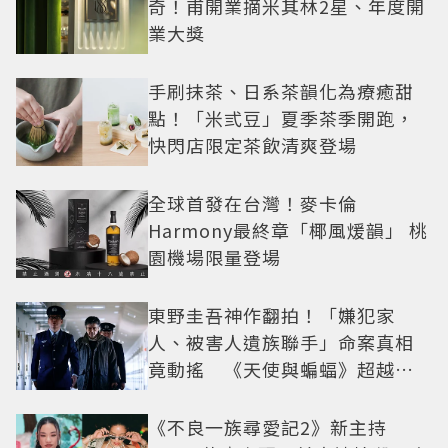
奇！甫開業摘米其林2星、年度開
業大獎
手刷抹茶、日系茶韻化為療癒甜
點！「米弎豆」夏季茶季開跑，
快閃店限定茶飲清爽登場
全球首發在台灣！麥卡倫
Harmony最終章「椰風煖韻」 桃
園機場限量登場
東野圭吾神作翻拍！「嫌犯家
人、被害人遺族聯手」命案真相
竟動搖 《天使與蝙蝠》超越懸
疑框架展開
《不良一族尋愛記2》新主持