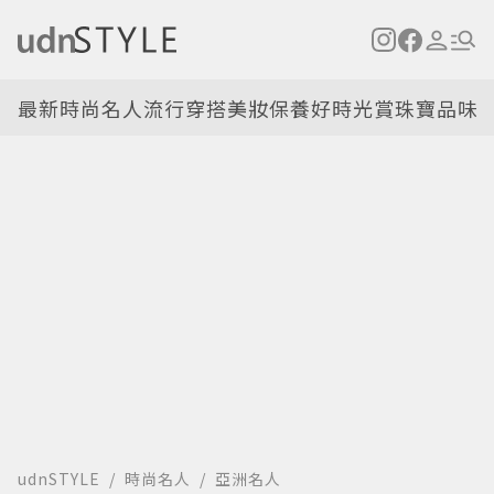
最新
時尚名人
流行穿搭
美妝保養
好時光
賞珠寶
品味
udnSTYLE
時尚名人
亞洲名人