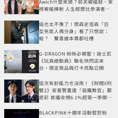
Awich什麼來頭？前夫被槍殺、家
裡被槍掃射 人生經歷比參演者還
抓馬！
這也太不像了！傑森史塔森「巨
型充氣人偶分身」看了只想說：
蛤？ 驚喜連本尊都吐槽
G-DRAGON 粉絲必朝聖！迪士尼
《玩具總動員》聯名快閃店來
台，限定商品與打卡亮點公開
這次有鈔能力也沒用！《財閥X刑
警2》安普賢重逢「惡魔教官」鄭
恩彩 首播收視6.1%超第一季開紅
盤
BLACKPINK十週年活動惹怒粉