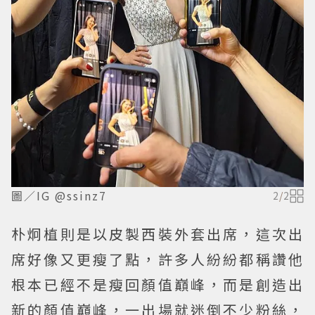
圖／IG @ssinz7
2
/
2
朴炯植則是以皮製西裝外套出席，這次出
席好像又更瘦了點，許多人紛紛都稱讚他
根本已經不是瘦回顏值巔峰，而是創造出
新的顏值巔峰，一出場就迷倒不少粉絲，