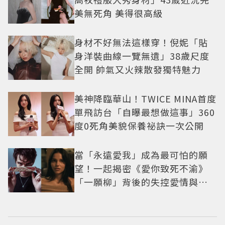
美無死角 美得很高級
身材不好無法這樣穿！倪妮「貼
身洋裝曲線一覽無遺」38歲尺度
全開 帥氣又火辣散發獨特魅力
美神降臨華山！TWICE MINA首度
單飛訪台「自曝最想做這事」360
度0死角美貌保養祕訣一次公開
當「永遠愛我」成為最可怕的願
望！一起揭密《愛你致死不渝》
「一願柳」背後的失控愛情與爆
紅之路