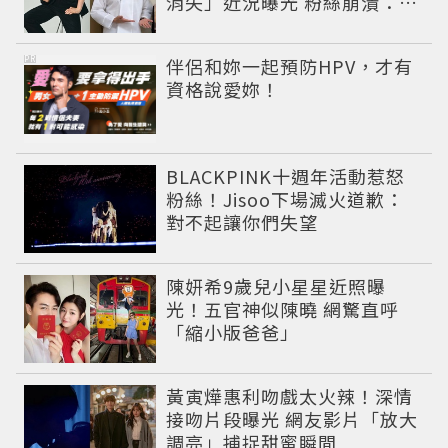
消失」近況曝光 粉絲崩潰：空
氣有酵母😭
PR
伴侶和妳一起預防HPV，才有
資格說愛妳！
BLACKPINK十週年活動惹怒
粉絲！Jisoo下場滅火道歉：
對不起讓你們失望
陳妍希9歲兒小星星近照曝
光！五官神似陳曉 網驚直呼
「縮小版爸爸」
黃寅燁惠利吻戲太火辣！深情
接吻片段曝光 網友影片「放大
調亮」捕捉甜蜜瞬間