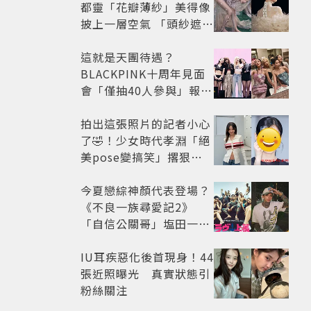
都靈「花瓣薄紗」美得像
披上一層空氣 「頭紗遮
面」玩出新花樣朦朧美感
太仙
這就是天團待遇？
BLACKPINK十周年見面
會「僅抽40人參與」報名
開始到截止僅9小時粉絲
怒了😡
拍出這張照片的記者小心
了🤣！少女時代孝淵「絕
美pose變搞笑」撂狠
話：把住址交出來
今夏戀綜神顏代表登場？
《不良一族尋愛記2》
「自信公關哥」塩田一馬
背景起底 街頭辣男翻身當
老闆
IU耳疾惡化後首現身！44
張近照曝光 真實狀態引
粉絲關注