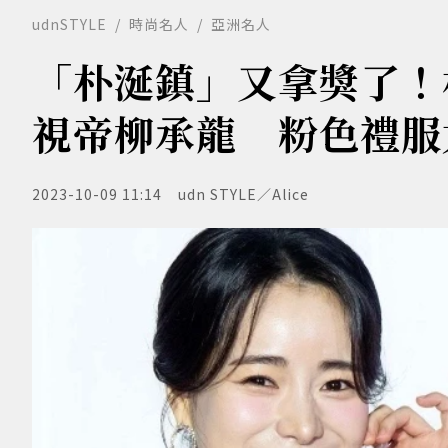
udnSTYLE
時尚名人
亞洲名人
「朴涎鎮」又拿獎了！
視帝柳承龍 粉色禮服
2023-10-09 11:14
udn STYLE／Alice