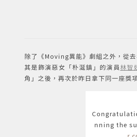
除了《Moving異能》劇組之外，從
其是飾演惡女「朴涎鎮」的演員
林智
角」之後，再次於昨日拿下同一座獎
Congratulati
nning the s
r.