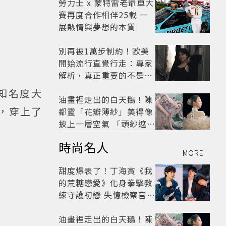
劇
勞力士 x 蒙特雷老爺車大
賽再度合作相伴25載 一
展熱情與夢想的本質
別再被1萬步制約！歐美
開始流行直覺行走：專家
解析，真正重要的不是步
數，而是「這件事」
知名度大
油畫裡走出的白天鵝！陳
，穿上了
都靈「花瓣薄紗」美得像
披上一層空氣 「頭紗遮
面」玩出新花樣朦朧美感
時尚名人
太仙
MORE
甜度爆表了！丁海寅《我
的荒糖戀愛》化身拳擊教
練守護初戀 失憶檢察官×
假男友打造今夏必看小甜
劇
油畫裡走出的白天鵝！陳