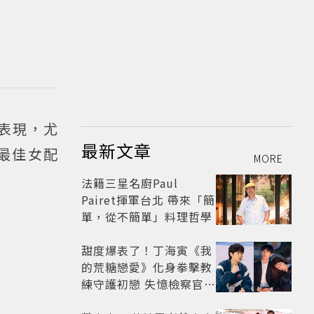
表現，尤
最新文章
最佳女配
MORE
法籍三星名廚Paul
Pairet揮軍台北 帶來「簡
單，從不簡單」料理哲學
甜度爆表了！丁海寅《我
的荒糖戀愛》化身拳擊教
練守護初戀 失憶檢察官×
假男友打造今夏必看小甜