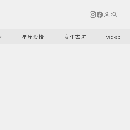
活
星座愛情
女生書坊
video