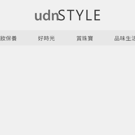
美妝保養
好時光
賞珠寶
品味生