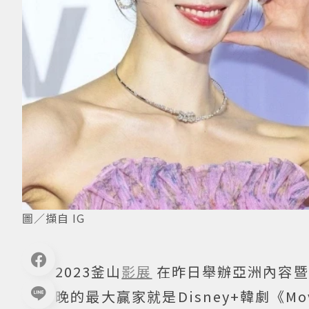
圖／擷自 IG
2023釜山
影展
在昨日舉辦亞洲內容暨
晚的最大贏家就是Disney+韓劇《Mov