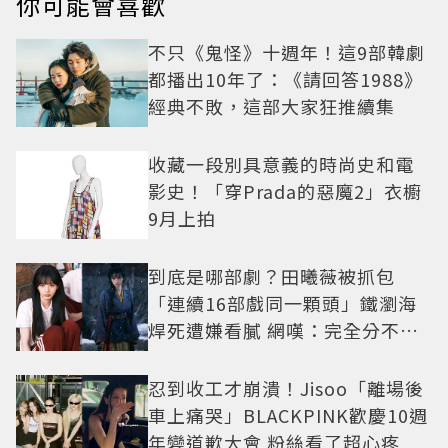
你可能會喜歡
不只《鬼怪》十週年！這9部韓劇
都播出10年了：《請回答1988》
經典不敗，這部大家狂推續集
收藏一段別具意義的時尚史和電
影史！「穿Prada的惡魔2」衣櫥
9月上拍
到底是哪部劇？田曦薇被抓包
「連續16部戲同一顆頭」鐵瀏海
焊死遭嫌看膩 網嘆：完全分不出
角色
忍到收工才崩潰！Jisoo「離場後
車上痛哭」BLACKPINK歡慶10週
年變道歉大會 粉絲看了超心疼