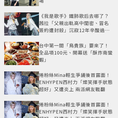
場
《我是歌手》鐵肺歌后去哪了？
茜拉「父親出軌高中閨密、冒名
簽約遭封殺」沉寂12年辛酸過往
曝光
台中第一間「鳥貴族」要來了！
全品項100元、開幕送「酥炸南蠻
蝦」
捲粉絲Mina輕生爭議後首露面！
ENHYPEN西村力「燦笑揮手狀態
超好」又遭炎上 兩派網友戰翻
捲粉絲Mina輕生爭議後首露面！
ENHYPEN西村力「燦笑揮手狀態