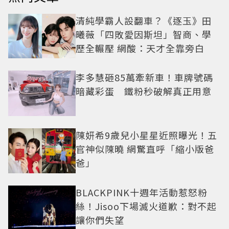
清純學霸人設翻車？《逐玉》田
曦薇「四敗愛因斯坦」智商、學
歷全輾壓 網酸：天才全靠旁白
李多慧砸85萬牽新車！車牌號碼
暗藏彩蛋 鐵粉秒破解真正用意
陳妍希9歲兒小星星近照曝光！五
官神似陳曉 網驚直呼「縮小版爸
爸」
BLACKPINK十週年活動惹怒粉
絲！Jisoo下場滅火道歉：對不起
讓你們失望