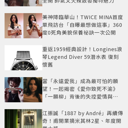
全開 帥氣又火辣散發獨特魅力
美神降臨華山！TWICE MINA首度
單飛訪台「自曝最想做這事」360
度0死角美貌保養祕訣一次公開
重返1959經典設計！Longines浪
琴Legend Diver 59潛水表 復刻
懷舊
當「永遠愛我」成為最可怕的願
望！一起揭密《愛你致死不渝》
「一願柳」背後的失控愛情與爆
紅之路
江振誠「1887 by André」再續傳
奇！甫開業摘米其林2星、年度開