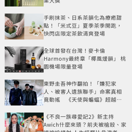
業大獎
手刷抹茶、日系茶韻化為療癒甜
點！「米弎豆」夏季茶季開跑，
快閃店限定茶飲清爽登場
全球首發在台灣！麥卡倫
Harmony最終章「椰風煖韻」 桃
園機場限量登場
東野圭吾神作翻拍！「嫌犯家
人、被害人遺族聯手」命案真相
竟動搖 《天使與蝙蝠》超越懸
疑框架展開
《不良一族尋愛記2》新主持
Awich什麼來頭？前夫被槍殺、家