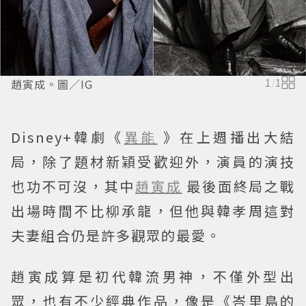
趙寅成。圖／IG
1
/
1
Disney+韓劇《
異能
》在上週播出大結
局，除了題材新穎受歡迎外，演員的演技
也功不可沒，其中
趙寅成
最後面終局之戰
出場時間不比柳承龍，但他與韓孝周這對
夫妻組合仍是許多觀眾的最愛。
趙寅成算是初代韓流男神，不僅外型出
眾，也有不少經典作品，像是《峇里島的