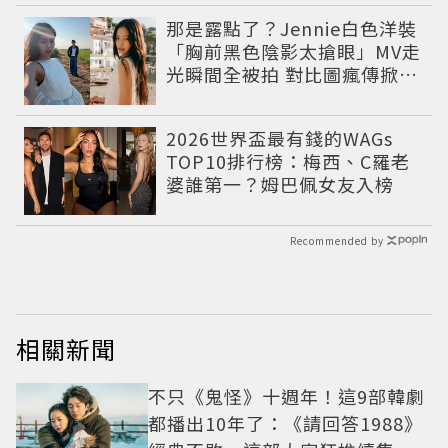
那是露點了？Jennie白色洋裝
「胸前黑色陰影太搶眼」MV走
光瞬間全被拍 對比圖瘋傳掀論
戰
2026世界盃最有錢的WAGs
TOP10排行榜：梅西、C羅老
婆誰第一？姆巴佩女友入榜
Recommended by
相關新聞
不只《鬼怪》十週年！這9部韓劇
都播出10年了：《請回答1988》