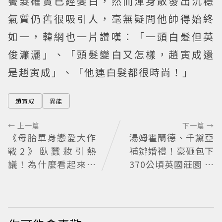
鬢髮確實已經變白，然而渾身散發出沉穩
氣質仍舊很吸引人，毫無疑問他帥得始終
如一，韓網也一片讚嘆：「一頭白髮但英
俊瀟灑」、「頭髮變白又怎樣，趙寅成還
是趙寅成」、「他連白髮都很時尚！」
趙寅成
異能
← 上一篇
下一篇 →
《母胎單身戀愛大作
湯姆霍蘭德、千黛亞
戰2》臥蠶妝引熱
補辦婚禮！豪砸包下
議！為什麼看起來這
370公頃英國莊園 低
麼不自然？彩妝師教
調婚宴派對曝光
你正確畫法