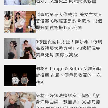
超好」又遭炎上 兩派網友戰翻
《母胎單身大作戰2》美女主持人
姜漢娜IG私服更是約會範本：5個
提升氣質穿搭Tips公開
0修圖真面目太扯！陳妍希「低胸
高衩禮服大秀身材」43歲近況完
美無死角 美得很高級
朗格A. Lange & Söhne父親節時
計推薦 古風、傳承與收藏的一次
滿足
身材不好無法這樣穿！倪妮「貼
身洋裝曲線一覽無遺」38歲尺度