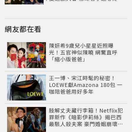
網友都在看
陳妍希9歲兒小星星近照曝
光！五官神似陳曉 網驚直呼
「縮小版爸爸」
王一博、宋江時髦的秘密！
LOEWE獻Amazona 180包 一
咖陪爸爸用好多年
肢解丈夫藏行李箱！Netflix犯
罪新作《暗影伊莉絲》揭巴西
最駭人殺夫案 豪門婚姻崩壞釀
致命慘劇