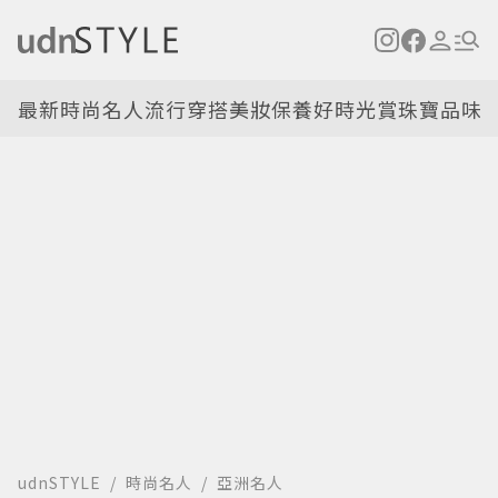
最新
時尚名人
流行穿搭
美妝保養
好時光
賞珠寶
品味
udnSTYLE
時尚名人
亞洲名人