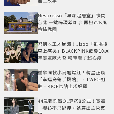
無二故事
Nespresso「早咖起居室」快閃
台北 一鍵喝現萃咖啡 再扭Y2K風
格鑰匙圈
忍到收工才崩潰！Jisoo「離場後
車上痛哭」BLACKPINK歡慶10週
年變道歉大會 粉絲看了超心疼
崔傘同款小烏龜爆紅！韓星正瘋
「幸運烏龜手機貼」，TWICE娜
璉、KIOF也貼上求好運
44歲張鈞甯OL穿搭8公式！寬褲
＋襯衫不只顯瘦，還穿出主管氣