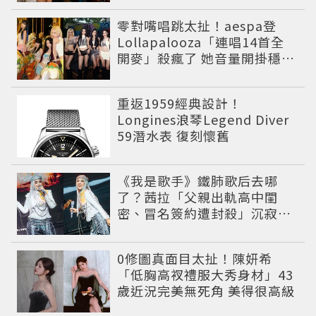
零對嘴唱跳太扯！aespa登
Lollapalooza「連唱14首全
開麥」殺瘋了 她音量開掛穩到
像吞CD
重返1959經典設計！
Longines浪琴Legend Diver
59潛水表 復刻懷舊
《我是歌手》鐵肺歌后去哪
了？茜拉「父親出軌高中閨
密、冒名簽約遭封殺」沉寂12
年辛酸過往曝光
0修圖真面目太扯！陳妍希
「低胸高衩禮服大秀身材」43
歲近況完美無死角 美得很高級