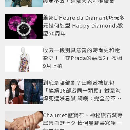
經典不敗，這部大家狂推續集
蕭邦L'Heure du Diamant巧玩多
元幾何造型 Happy Diamonds歡
慶50周年
收藏一段別具意義的時尚史和電
影史！「穿Prada的惡魔2」衣櫥
9月上拍
到底是哪部劇？田曦薇被抓包
「連續16部戲同一顆頭」鐵瀏海
焊死遭嫌看膩 網嘆：完全分不出
角色
Chaumet藍寶石、神秘鑽石藏專
屬告白獻七夕 情侶疊戴書寫獨一