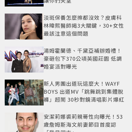
讓你們失望
淡斑保養怎麼擦都沒效？皮膚科
林暐熙醫師揭3大關鍵，30+女性
最該注意這個問題
湯姆霍蘭德、千黛亞補辦婚禮！
豪砸包下370公頃英國莊園 低調
婚宴派對曝光
新人男團出道玩這麼大！WAYF
BOYS 出道MV「跳舞跳到集體脫
褲」超鬧 30秒對鏡清唱影片爆紅
安潔莉娜裘莉親哥性向曝光！53
歲詹姆斯海文前妻節目首度認