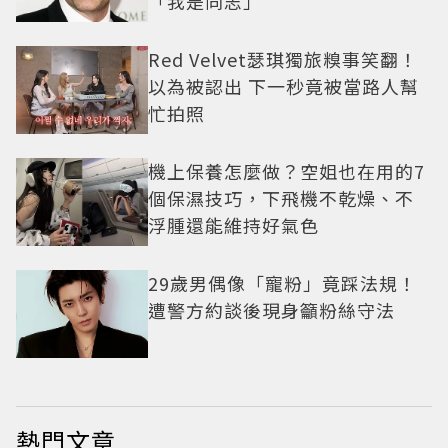
「我是同志」
Red Velvet瑟琪獨旅糗事笑翻！
以為被認出 下一秒竟被當路人幫
忙拍照
機上保養怎麼做？空姐也在用的7
個保濕技巧，下飛機不乾燥、不
浮腫還能維持好氣色
29歲男偶像「寵粉」竟踩法規！
遭警方約談後現身籲粉絲守法
熱門文章