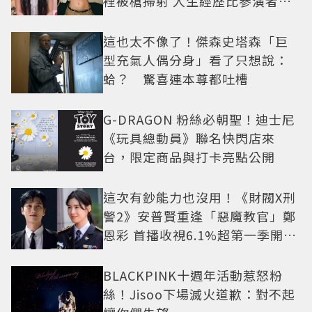
裡被槍掃射 人生經歷比參演者還
抓馬！
這也太不像了！傑森史塔森「巨
型充氣人偶分身」看了只想說：
蛤？ 驚喜連本尊都吐槽
G-DRAGON 粉絲必朝聖！迪士尼
《玩具總動員》聯名快閃店來
台，限定商品與打卡亮點公開
這次有鈔能力也沒用！《財閥X刑
警2》安普賢重逢「惡魔教官」鄭
恩彩 首播收視6.1%超第一季開紅
盤
BLACKPINK十週年活動惹怒粉
絲！Jisoo下場滅火道歉：對不起