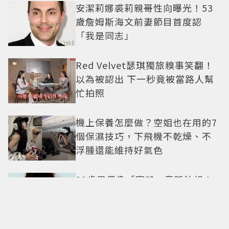
安潔莉娜裘莉親哥性向曝光！53
歲詹姆斯海文前妻節目首度認
「我是同志」
Red Velvet瑟琪獨旅糗事笑翻！
以為被認出 下一秒竟被當路人幫
忙拍照
機上保養怎麼做？空姐也在用的7
個保濕技巧，下飛機不乾燥、不
浮腫還能維持好氣色
29歲男偶像「寵粉」竟踩法規！
遭警方約談後現身籲粉絲守法