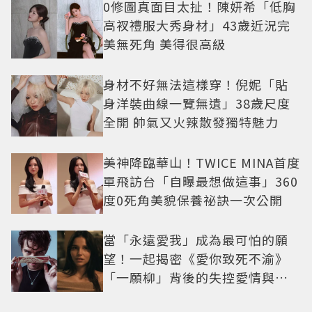
0修圖真面目太扯！陳妍希「低胸
高衩禮服大秀身材」43歲近況完
美無死角 美得很高級
身材不好無法這樣穿！倪妮「貼
身洋裝曲線一覽無遺」38歲尺度
全開 帥氣又火辣散發獨特魅力
美神降臨華山！TWICE MINA首度
單飛訪台「自曝最想做這事」360
度0死角美貌保養祕訣一次公開
當「永遠愛我」成為最可怕的願
望！一起揭密《愛你致死不渝》
「一願柳」背後的失控愛情與爆
紅之路