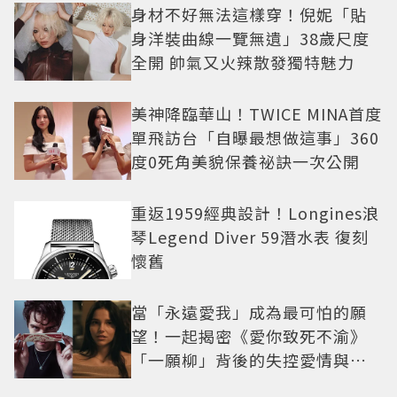
身材不好無法這樣穿！倪妮「貼
身洋裝曲線一覽無遺」38歲尺度
全開 帥氣又火辣散發獨特魅力
美神降臨華山！TWICE MINA首度
單飛訪台「自曝最想做這事」360
度0死角美貌保養祕訣一次公開
重返1959經典設計！Longines浪
琴Legend Diver 59潛水表 復刻
懷舊
當「永遠愛我」成為最可怕的願
望！一起揭密《愛你致死不渝》
「一願柳」背後的失控愛情與爆
紅之路