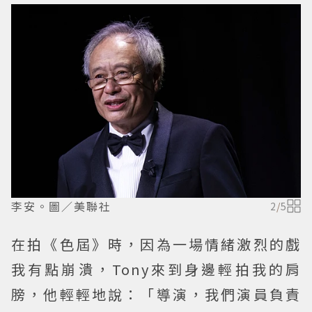
李安。圖／美聯社
2
/
5
在拍《色屆》時，因為一場情緒激烈的戲
我有點崩潰，Tony來到身邊輕拍我的肩
膀，他輕輕地說：「導演，我們演員負責