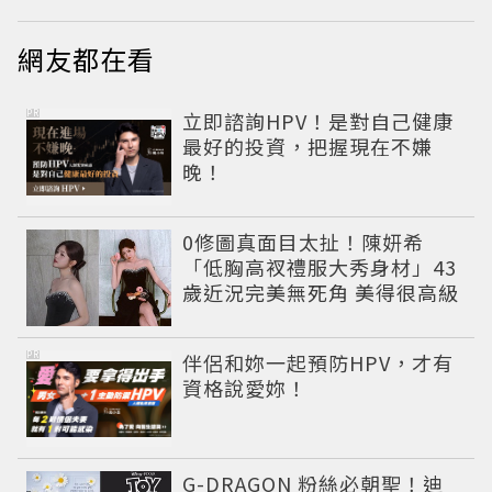
網友都在看
PR
立即諮詢HPV！是對自己健康
最好的投資，把握現在不嫌
晚！
0修圖真面目太扯！陳妍希
「低胸高衩禮服大秀身材」43
歲近況完美無死角 美得很高級
PR
伴侶和妳一起預防HPV，才有
資格說愛妳！
G-DRAGON 粉絲必朝聖！迪