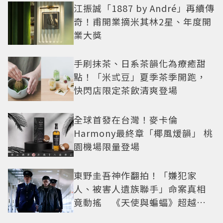
江振誠「1887 by André」再續傳
奇！甫開業摘米其林2星、年度開
業大獎
手刷抹茶、日系茶韻化為療癒甜
點！「米弎豆」夏季茶季開跑，
快閃店限定茶飲清爽登場
全球首發在台灣！麥卡倫
Harmony最終章「椰風煖韻」 桃
園機場限量登場
東野圭吾神作翻拍！「嫌犯家
人、被害人遺族聯手」命案真相
竟動搖 《天使與蝙蝠》超越懸
疑框架展開