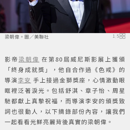
梁朝偉。圖／美聯社
1
/
5
影帝
梁朝偉
在第80屆威尼斯影展上獲頒
「終身成就獎」，他自合作過《色戒》的
導演
李安
手上接過金獅獎座，心情激動眼
眶裡泛著淚光。包括舒淇、章子怡、周星
馳都獻上真摯祝福，而導演李安的頒獎致
詞也很動人，以下摘錄部份內容，讓我們
一起看看光鮮亮麗背後真實的梁朝偉。