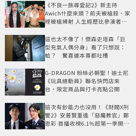
《不良一族尋愛記2》新主持
Awich什麼來頭？前夫被槍殺、家
裡被槍掃射 人生經歷比參演者還
抓馬！
這也太不像了！傑森史塔森「巨
型充氣人偶分身」看了只想說：
蛤？ 驚喜連本尊都吐槽
G-DRAGON 粉絲必朝聖！迪士尼
《玩具總動員》聯名快閃店來
台，限定商品與打卡亮點公開
這次有鈔能力也沒用！《財閥X刑
警2》安普賢重逢「惡魔教官」鄭
恩彩 首播收視6.1%超第一季開紅
盤