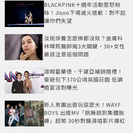
BLACKPINK十週年活動惹怒粉
絲！Jisoo下場滅火道歉：對不起
讓你們失望
淡斑保養怎麼擦都沒效？皮膚科
林暐熙醫師揭3大關鍵，30+女性
最該注意這個問題
湯姆霍蘭德、千黛亞補辦婚禮！
豪砸包下370公頃英國莊園 低調
婚宴派對曝光
新人男團出道玩這麼大！WAYF
BOYS 出道MV「跳舞跳到集體脫
褲」超鬧 30秒對鏡清唱影片爆紅