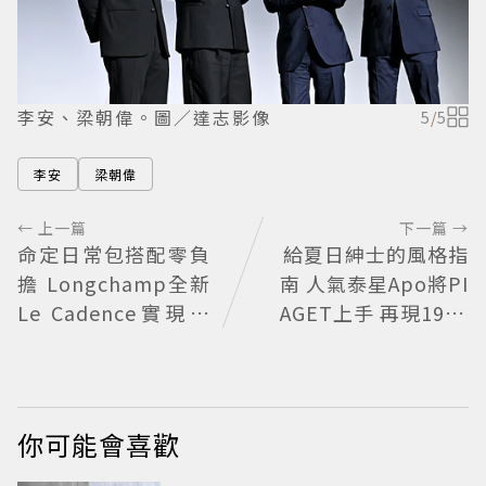
李安、梁朝偉。圖／達志影像
5
/
5
李安
梁朝偉
← 上一篇
下一篇 →
命定日常包搭配零負
給夏日紳士的風格指
擔 Longchamp全新
南 人氣泰星Apo將PI
Le Cadence實現不
AGET上手 再現1970
費力的從容風格
懷舊風華
你可能會喜歡