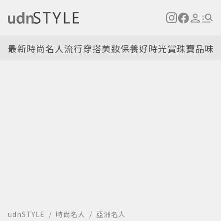
最新
時尚名人
流行穿搭
美妝保養
好時光
賞珠寶
品味
udnSTYLE
時尚名人
亞洲名人