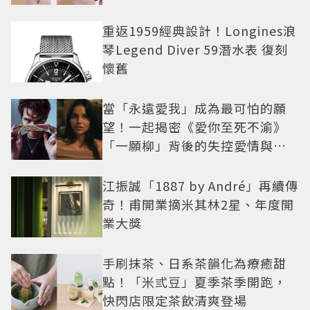
重返1959經典設計！Longines浪
琴Legend Diver 59潛水表 復刻
懷舊
當「永遠愛我」成為最可怕的願
望！一起揭密《愛你至死不渝》
「一願柳」背後的失控愛情與爆
紅之路
江振誠「1887 by André」再續傳
奇！甫開業摘米其林2星、年度開
業大獎
手刷抹茶、日系茶韻化為療癒甜
點！「米弎豆」夏季茶季開跑，
快閃店限定茶飲清爽登場