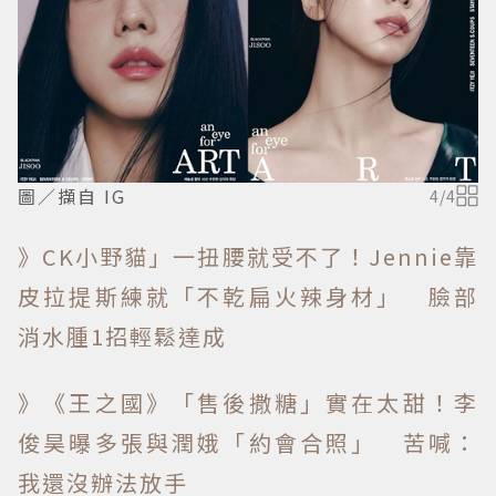
圖／擷自 IG
4
/
4
》CK小野貓」一扭腰就受不了！Jennie靠
皮拉提斯練就「不乾扁火辣身材」 臉部
消水腫1招輕鬆達成
》《王之國》「售後撒糖」實在太甜！李
俊昊曝多張與潤娥「約會合照」 苦喊：
我還沒辦法放手