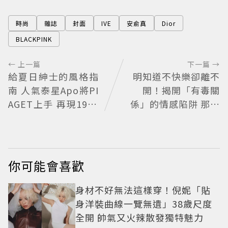
時尚
雜誌
封面
IVE
安俞真
Dior
BLACKPINK
← 上一篇
下一篇 →
給夏日紳士的風格指
明知道不快樂卻離不
南 人氣泰星Apo將PI
開！揭開「有毒關
AGET上手 再現1970
係」的情感陷阱 那些
懷舊風華
讓人反覆回頭的「毒
愛」為何比菸還難
戒？
你可能會喜歡
身材不好無法這樣穿！倪妮「貼
身洋裝曲線一覽無遺」38歲尺度
全開 帥氣又火辣散發獨特魅力