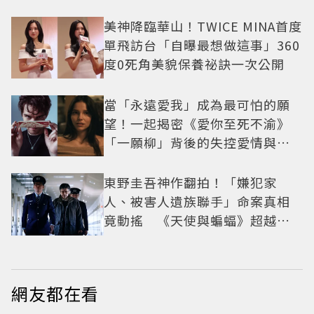
美神降臨華山！TWICE MINA首度
單飛訪台「自曝最想做這事」360
度0死角美貌保養祕訣一次公開
當「永遠愛我」成為最可怕的願
望！一起揭密《愛你至死不渝》
「一願柳」背後的失控愛情與爆
紅之路
東野圭吾神作翻拍！「嫌犯家
人、被害人遺族聯手」命案真相
竟動搖 《天使與蝙蝠》超越懸
疑框架展開
網友都在看