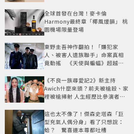
全球首發在台灣！麥卡倫
Harmony最終章「椰風煖韻」 桃
園機場限量登場
東野圭吾神作翻拍！「嫌犯家
人、被害人遺族聯手」命案真相
竟動搖 《天使與蝙蝠》超越懸
疑框架展開
《不良一族尋愛記2》新主持
Awich什麼來頭？前夫被槍殺、家
裡被槍掃射 人生經歷比參演者還
抓馬！
這也太不像了！傑森史塔森「巨
型充氣人偶分身」看了只想說：
蛤？ 驚喜連本尊都吐槽