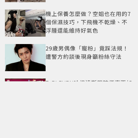
機上保養怎麼做？空姐也在用的7
個保濕技巧，下飛機不乾燥、不
浮腫還能維持好氣色
29歲男偶像「寵粉」竟踩法規！
遭警方約談後現身籲粉絲守法
7-ELEVEN哈根達斯限時優惠再加
碼 迷你杯、雪糕、雪酥「買10送
13」
全國電子台南仁德中山店開幕！
限時5天指定家電9折 還有每日限
量商品