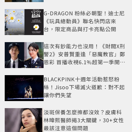
G-DRAGON 粉絲必朝聖！迪士尼
《玩具總動員》聯名快閃店來
台，限定商品與打卡亮點公開
這次有鈔能力也沒用！《財閥X刑
警2》安普賢重逢「惡魔教官」鄭
恩彩 首播收視6.1%超第一季開紅
盤
BLACKPINK十週年活動惹怒粉
絲！Jisoo下場滅火道歉：對不起
讓你們失望
淡斑保養怎麼擦都沒效？皮膚科
林暐熙醫師揭3大關鍵，30+女性
最該注意這個問題