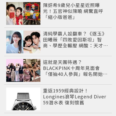
陳妍希9歲兒小星星近照曝
光！五官神似陳曉 網驚直呼
「縮小版爸爸」
清純學霸人設翻車？《逐玉》
田曦薇「四敗愛因斯坦」智
商、學歷全輾壓 網酸：天才全
靠旁白
這就是天團待遇？
BLACKPINK十周年見面會
「僅抽40人參與」報名開始到
截止僅9小時粉絲怒了😡
重返1959經典設計！
Longines浪琴Legend Diver
59潛水表 復刻懷舊