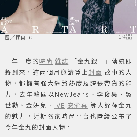
圖／擷自 IG
1
/
4
一年一度的
時尚
雜誌
「金九銀十」傳統即
將到來，這兩個月邀請登上
封面
故事的人
物，都擁有強大網路熱度及誇張帶貨的能
力，去年韓國以NewJeans、李俊昊、吳
世勳、金妍兒、
IVE
安俞真
等人詮釋金九
的魅力，近期各家時尚平台也陸續公布了
今年金九的封面人物。