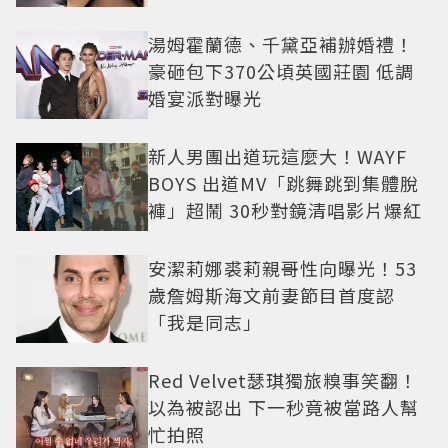
湯姆霍蘭德、千黛亞補辦婚禮！
豪砸包下370公頃英國莊園 低調
婚宴派對曝光
新人男團出道玩這麼大！WAYF
BOYS 出道MV「跳舞跳到集體脫
褲」超鬧 30秒對鏡清唱影片爆紅
安潔莉娜裘莉親哥性向曝光！53
歲詹姆斯海文前妻節目首度認
「我是同志」
Red Velvet瑟琪獨旅糗事笑翻！
以為被認出 下一秒竟被當路人幫
忙拍照