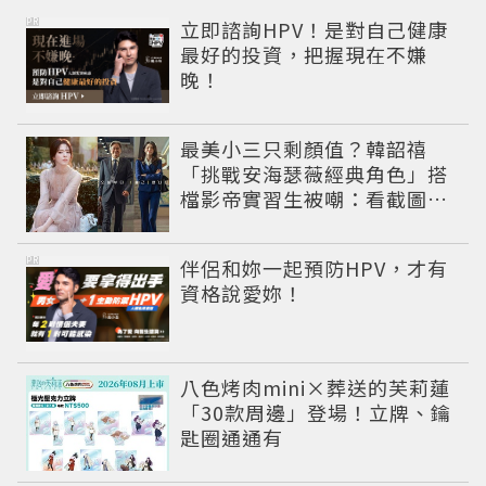
PR
立即諮詢HPV！是對自己健康
最好的投資，把握現在不嫌
晚！
最美小三只剩顏值？韓韶禧
「挑戰安海瑟薇經典角色」搭
檔影帝實習生被嘲：看截圖就
感受到演技
PR
伴侶和妳一起預防HPV，才有
資格說愛妳！
八色烤肉mini×葬送的芙莉蓮
「30款周邊」登場！立牌、鑰
匙圈通通有