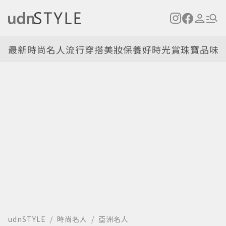
最新
時尚名人
流行穿搭
美妝保養
好時光
賞珠寶
品味
udnSTYLE
時尚名人
亞洲名人