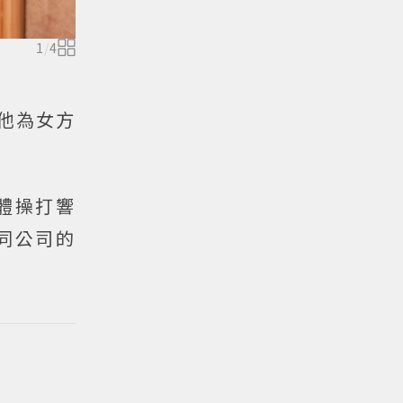
1
/
4
他為女方
體操打響
同公司的