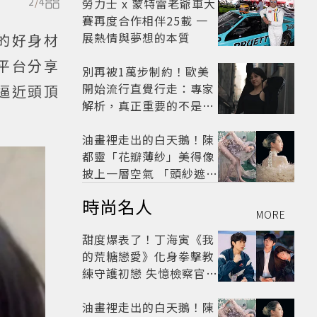
2
/
4
劇
勞力士 x 蒙特雷老爺車大
賽再度合作相伴25載 一
展熱情與夢想的本質
的好身材
平台分享
別再被1萬步制約！歐美
開始流行直覺行走：專家
逼近頭頂
解析，真正重要的不是步
數，而是「這件事」
油畫裡走出的白天鵝！陳
都靈「花瓣薄紗」美得像
披上一層空氣 「頭紗遮
面」玩出新花樣朦朧美感
時尚名人
太仙
MORE
甜度爆表了！丁海寅《我
的荒糖戀愛》化身拳擊教
練守護初戀 失憶檢察官×
假男友打造今夏必看小甜
劇
油畫裡走出的白天鵝！陳