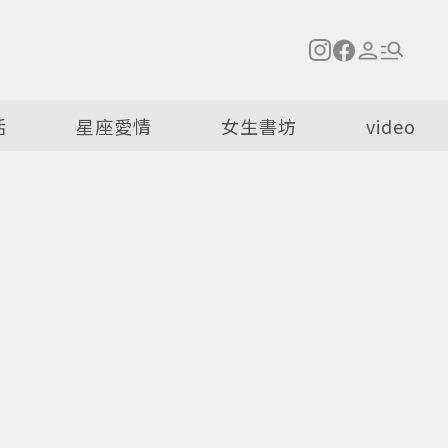
活
星座愛情
女生書坊
video