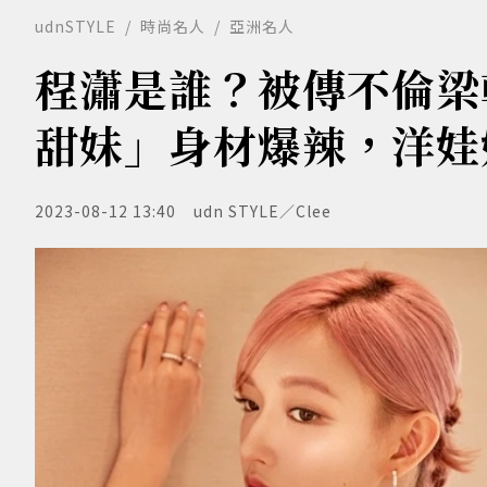
udnSTYLE
時尚名人
亞洲名人
程瀟是誰？被傳不倫梁
甜妹」身材爆辣，洋娃
2023-08-12 13:40
udn STYLE／Clee