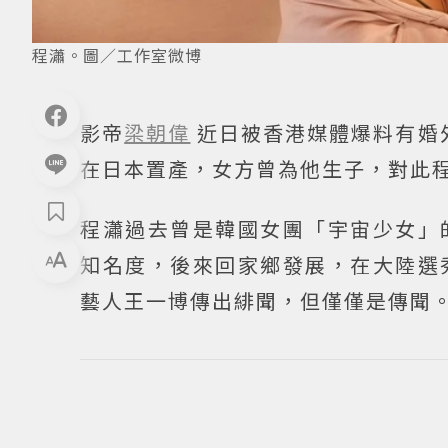
程瀟。圖／工作室微博
影帝
梁朝偉
近日被香港媒體爆料有婚
在日本置產，女方曾為他生子，對此
程瀟過去曾是韓國女團「宇宙少女」
知名度，後來回家鄉發展，在大陸選
藝人王一博傳出緋聞，但僅僅是傳聞