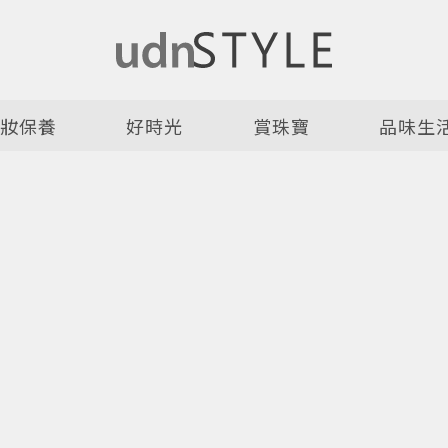
美妝保養
好時光
賞珠寶
品味生