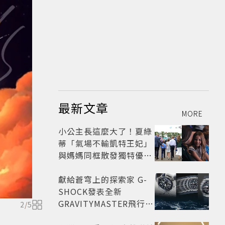
最新文章
MORE
小公主長這麼大了！夏綠
蒂「氣場不輸凱特王妃」
與媽媽同框散發獨特優雅
氣質 網友狂讚
獻給蒼穹上的探索家 G-
SHOCK發表全新
GRAVITYMASTER飛行表
2
/
5
與天比高