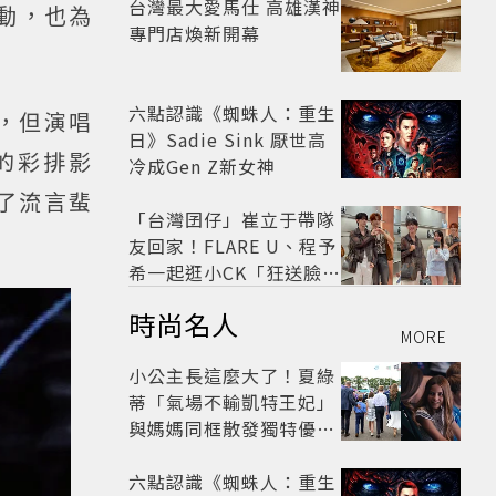
台灣最大愛馬仕 高雄漢神
動，也為
專門店煥新開幕
六點認識《蜘蛛人：重生
，但演唱
日》Sadie Sink 厭世高
的彩排影
冷成Gen Z新女神
了流言蜚
「台灣囝仔」崔立于帶隊
友回家！FLARE U、程予
希一起逛小CK「狂送臉頰
愛心、WINK」親曝中山
時尚名人
站私藏必逛名單
MORE
小公主長這麼大了！夏綠
蒂「氣場不輸凱特王妃」
與媽媽同框散發獨特優雅
氣質 網友狂讚
六點認識《蜘蛛人：重生