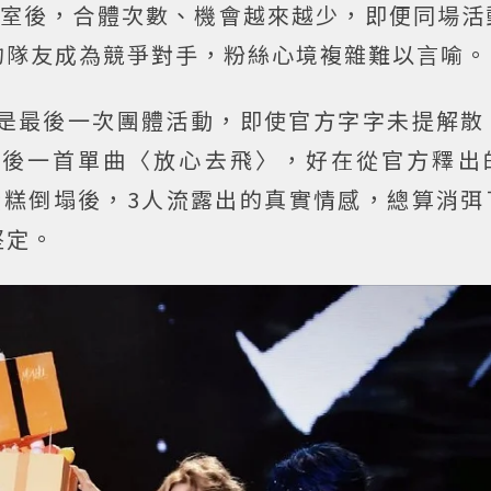
作室後，合體次數、機會越來越少，即便同場活
的隊友成為競爭對手，粉絲心境複雜難以言喻。
定是最後一次團體活動，即使官方字字未提解散
最後一首單曲〈放心去飛〉，好在從官方釋出
蛋糕倒塌後，3人流露出的真實情感，總算消弭
堅定。