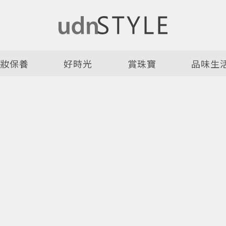
美妝保養
好時光
賞珠寶
品味生