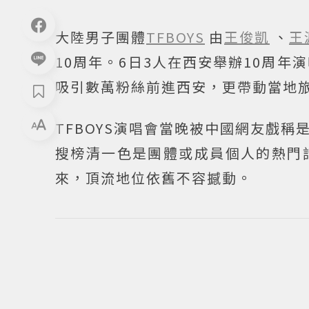
大陸男子團體
TFBOYS
由
王俊凱
、
王
10周年。6日3人在西安舉辦10周
吸引數萬粉絲前進西安，更帶動當地旅
TFBOYS演唱會當晚被中國網友戲
搜榜清一色是團體或成員個人的熱門
來，頂流地位依舊不容撼動。