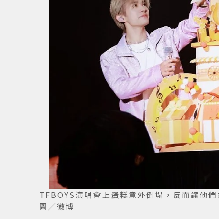
TFBOYS演唱會上蛋糕意外倒塌，反而讓他
圖／微博