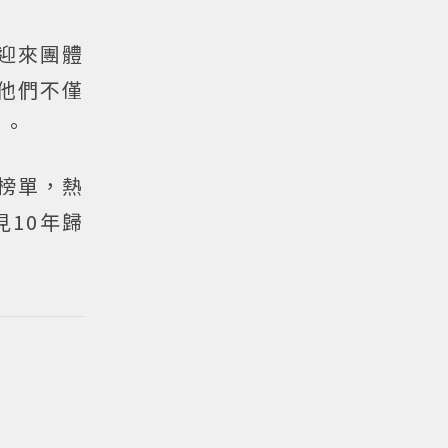
年迎來團體
的他們不僅
）。
博榜單，熱
10年歸