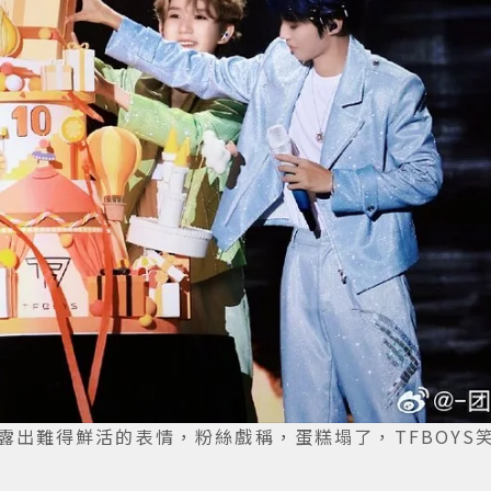
們露出難得鮮活的表情，粉絲戲稱，蛋糕塌了，TFBOYS