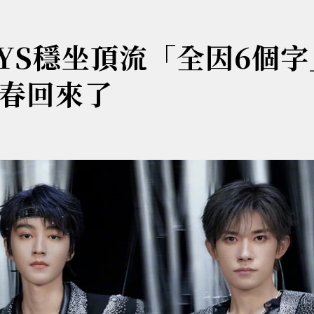
OYS穩坐頂流「全因6個
青春回來了