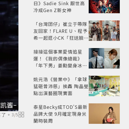
日》Sadie Sink 厭世高
冷成Gen Z新女神
「台灣囝仔」崔立于帶隊
友回家！FLARE U、程予
希一起逛小CK「狂送臉頰
愛心、WINK」親曝中山
站私藏必逛名單
接接這個事業愛情追星
運！《我的偶像總裁》
「年下男」姜勳變身冰山
總裁 金慧峻追星成功還偶
遇愛情
姚元浩《營業中》「拿球
猛砸曾沛慈」挨轟 陶晶瑩
點出演藝圈現實面
泰星Becky成TOD'S最新
品牌大使 9月確定現身米
笑了。
3
/
5
蘭時裝周