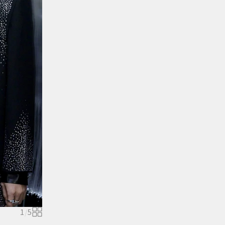
1
/
5