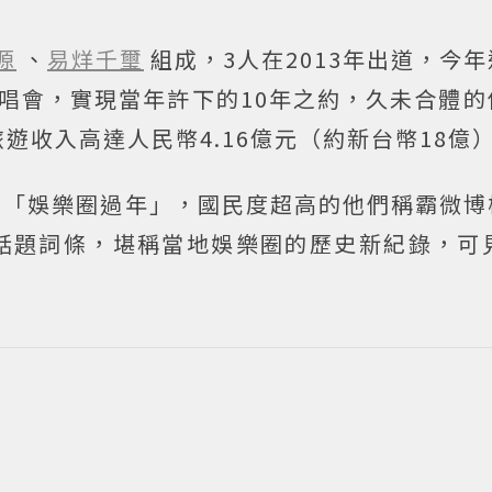
源
、
易烊千璽
組成，3人在2013年出道，今
年演唱會，實現當年許下的10年之約，久未合體
遊收入高達人民幣4.16億元（約新台幣18億
稱是「娛樂圈過年」，國民度超高的他們稱霸微
話題詞條，堪稱當地娛樂圈的歷史新紀錄，可見