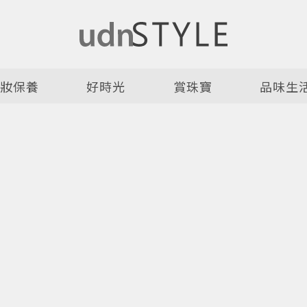
美妝保養
好時光
賞珠寶
品味生