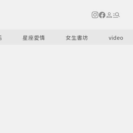
活
星座愛情
女生書坊
video