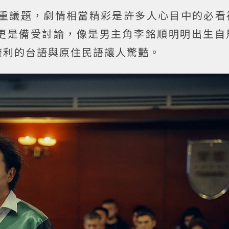
重議題，劇情相當精彩是許多人心目中的必看
更是備受討論，像是男主角李銘順明明出生自
流利的台語與原住民語讓人驚豔。