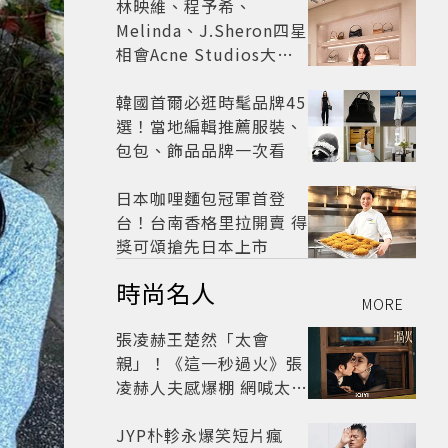
林映維、程予希、
Melinda、J.Sheron四星
相會Acne Studios大曬
北歐潮
韓國首爾必逛時髦品牌45
選！當地編輯推薦服裝、
包包、飾品品牌一次看
日本咖哩麵包冠軍首登
台！台南香格里拉開賣 得
獎可頌搶先日本上市
時尚名人
MORE
張凌赫王楚然「太會
親」！《這一秒過火》張
凌赫人夫感爆棚 網喊太有
氛圍
JYP朴軫永爆笑短片瘋