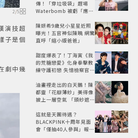
傳！「穿垃圾袋」趕場
Waterbomb 被虧「應該
2
/
5
改名JPG」
陳妍希9歲兒小星星近照
嘆演技超
曝光！五官神似陳曉 網驚
樣子是個
直呼「縮小版爸爸」
甜度爆表了！丁海寅《我
的荒糖戀愛》化身拳擊教
在劇中幾
練守護初戀 失憶檢察官×
假男友打造今夏必看小甜
劇
油畫裡走出的白天鵝！陳
都靈「花瓣薄紗」美得像
披上一層空氣 「頭紗遮
面」玩出新花樣朦朧美感
太仙
這就是天團待遇？
BLACKPINK十周年見面
會「僅抽40人參與」報名
開始到截止僅9小時粉絲