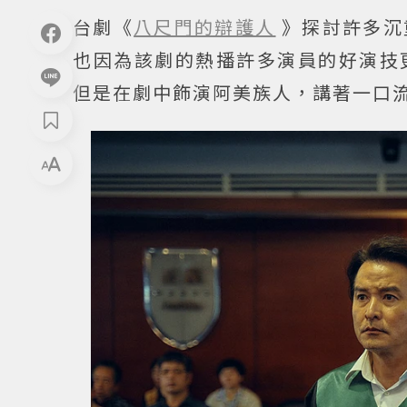
台劇《
八尺門的辯護人
》探討許多沉
也因為該劇的熱播許多演員的好演技
但是在劇中飾演阿美族人，講著一口