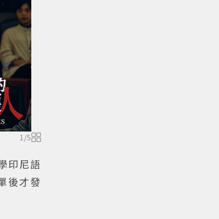
1
/
5
學印尼語
單後才發