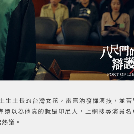
土生土長的台灣女孩，雷嘉汭發揮演技，並苦
完還以為他真的就是印尼人，上網搜尋演員名
起熱議。