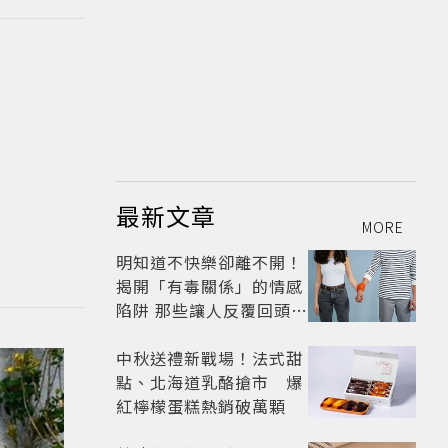
最新文章
MORE
明知道不快樂卻離不開！
揭開「有毒關係」的情感
陷阱 那些讓人反覆回頭的
「毒愛」為何比菸還難
戒？
中秋送禮新戰場！法式甜
點、北海道乳酪搶市 爆
紅檸檬蛋糕熱銷破萬顆