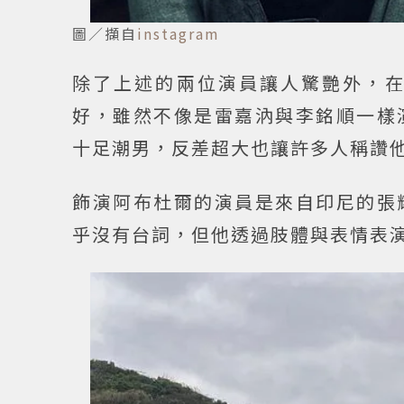
圖／擷自
instagram
除了上述的兩位演員讓人驚艷外，
好，雖然不像是雷嘉汭與李銘順一樣
十足潮男，反差超大也讓許多人稱讚
飾演阿布杜爾的演員是來自印尼的張
乎沒有台詞，但他透過肢體與表情表