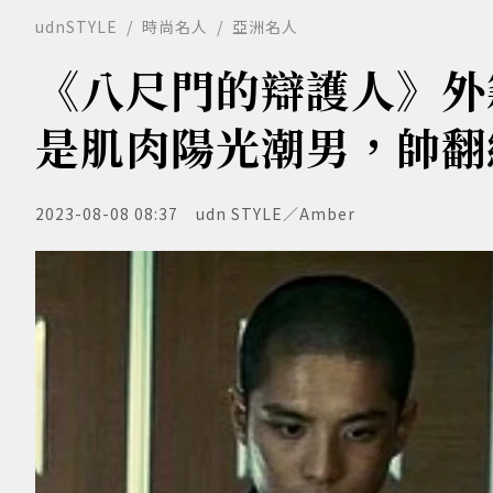
udnSTYLE
時尚名人
亞洲名人
《八尺門的辯護人》外
是肌肉陽光潮男，帥翻
2023-08-08 08:37
udn STYLE／Amber