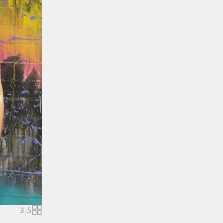
3
/
5