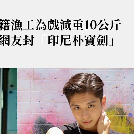
籍漁工為戲減重10公斤
網友封「印尼朴寶劍」