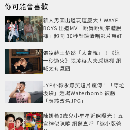
你可能會喜歡
新人男團出道玩這麼大！WAYF
BOYS 出道MV「跳舞跳到集體脫
褲」超鬧 30秒對鏡清唱影片爆紅
張凌赫王楚然「太會親」！《這
一秒過火》張凌赫人夫感爆棚 網
喊太有氛圍
JYP朴軫永爆笑短片瘋傳！「穿垃
圾袋」趕場Waterbomb 被虧
「應該改名JPG」
陳妍希9歲兒小星星近照曝光！五
官神似陳曉 網驚直呼「縮小版爸