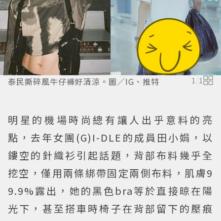
泰民撕碎風牛仔褲好清涼。圖／IG、推特
1
/
1
明星的機場時尚總有讓人出乎意料的亮
點，去年女團(G)I-DLE的成員田小娟，以
鏤空的針織衫引起話題，背部布料幾乎全
挖空，僅用兩條綁帶固定兩側布料，肌膚9
9.9%露出，她的黑色bra等於直接晾在陽
光下，甚至搭車時椅子在背部留下的壓痕