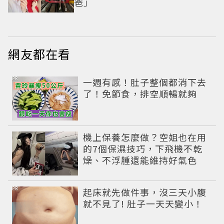
爸」
網友都在看
PR
一週有感！肚子整個都消下去
了！免節食，排空順暢就夠
機上保養怎麼做？空姐也在用
的7個保濕技巧，下飛機不乾
燥、不浮腫還能維持好氣色
PR
起床就先做件事，沒三天小腹
就不見了! 肚子一天天變小！