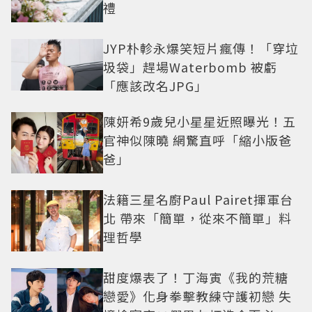
禮
JYP朴軫永爆笑短片瘋傳！「穿垃
圾袋」趕場Waterbomb 被虧
「應該改名JPG」
陳妍希9歲兒小星星近照曝光！五
官神似陳曉 網驚直呼「縮小版爸
爸」
法籍三星名廚Paul Pairet揮軍台
北 帶來「簡單，從來不簡單」料
理哲學
甜度爆表了！丁海寅《我的荒糖
戀愛》化身拳擊教練守護初戀 失