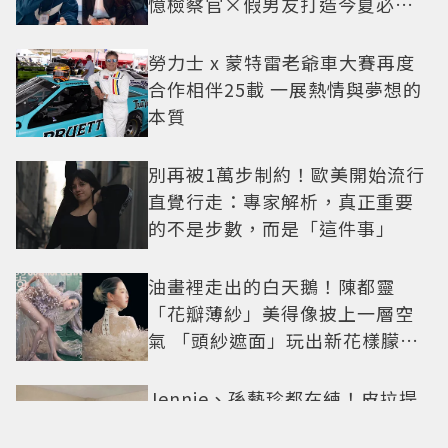
憶檢察官×假男友打造今夏必看
小甜劇
勞力士 x 蒙特雷老爺車大賽再度
合作相伴25載 一展熱情與夢想的
本質
別再被1萬步制約！歐美開始流行
直覺行走：專家解析，真正重要
的不是步數，而是「這件事」
油畫裡走出的白天鵝！陳都靈
「花瓣薄紗」美得像披上一層空
氣 「頭紗遮面」玩出新花樣朦朧
美感太仙
Jennie、孫藝珍都在練！皮拉提
斯不是瘦身運動，教練揭9大迷