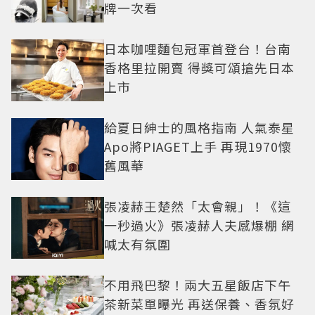
牌一次看
日本咖哩麵包冠軍首登台！台南
香格里拉開賣 得獎可頌搶先日本
上市
給夏日紳士的風格指南 人氣泰星
Apo將PIAGET上手 再現1970懷
舊風華
張凌赫王楚然「太會親」！《這
一秒過火》張凌赫人夫感爆棚 網
喊太有氛圍
不用飛巴黎！兩大五星飯店下午
茶新菜單曝光 再送保養、香氛好