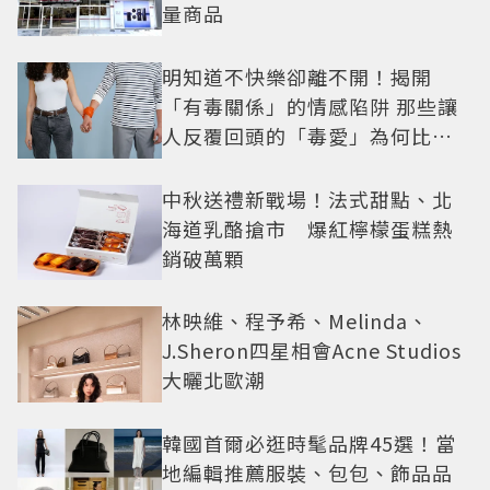
量商品
明知道不快樂卻離不開！揭開
「有毒關係」的情感陷阱 那些讓
人反覆回頭的「毒愛」為何比菸
還難戒？
中秋送禮新戰場！法式甜點、北
海道乳酪搶市 爆紅檸檬蛋糕熱
銷破萬顆
林映維、程予希、Melinda、
J.Sheron四星相會Acne Studios
大曬北歐潮
韓國首爾必逛時髦品牌45選！當
地編輯推薦服裝、包包、飾品品