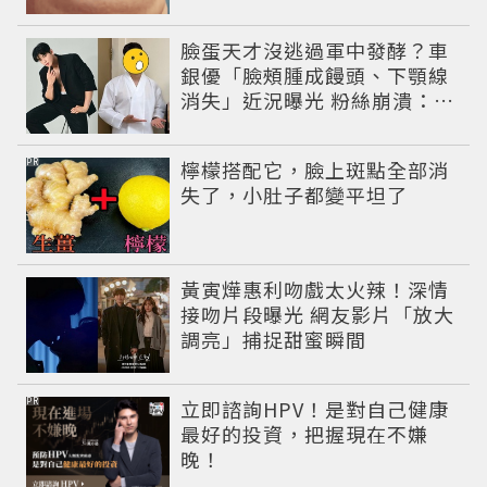
臉蛋天才沒逃過軍中發酵？車
銀優「臉頰腫成饅頭、下顎線
消失」近況曝光 粉絲崩潰：空
氣有酵母😭
PR
檸檬搭配它，臉上斑點全部消
失了，小肚子都變平坦了
黃寅燁惠利吻戲太火辣！深情
接吻片段曝光 網友影片「放大
調亮」捕捉甜蜜瞬間
PR
立即諮詢HPV！是對自己健康
最好的投資，把握現在不嫌
晚！