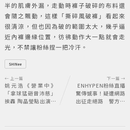
半的肌膚外漏，走動時褲子破碎的布料還
會隨之飄動，這樣「撕碎風破褲」看起來
很清涼，但也因為破的範圍太大，幾乎逼
近內褲邊緣位置，彷彿動作大一點就會走
光，不禁讓粉絲捏一把冷汗。
SHINee
← 上一篇
下一篇 →
姚元浩《營業中》
ENHYPEN粉絲直播
「拿球猛砸曾沛慈」
驚傳憾事！疑遭網路
挨轟 陶晶瑩點出演藝
出征走絕路 警方到
圈現實面
場已救不回