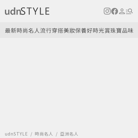
最新
時尚名人
流行穿搭
美妝保養
好時光
賞珠寶
品味
udnSTYLE
時尚名人
亞洲名人