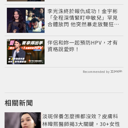
李光洙終於報仇成功！金宇彬
「全程深情緊盯申敏兒」罕見
合體放閃 他突然暴走放聲狂吼
笑翻全場
PR
伴侶和妳一起預防HPV，才有
資格說愛妳！
Recommended by
相關新聞
淡斑保養怎麼擦都沒效？皮膚科
林暐熙醫師揭3大關鍵，30+女性