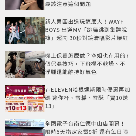
最該注意這個問題
新人男團出道玩這麼大！WAYF
BOYS 出道MV「跳舞跳到集體脫
褲」超鬧 30秒對鏡清唱影片爆紅
機上保養怎麼做？空姐也在用的7
個保濕技巧，下飛機不乾燥、不
浮腫還能維持好氣色
7-ELEVEN哈根達斯限時優惠再加
碼 迷你杯、雪糕、雪酥「買10送
13」
全國電子台南仁德中山店開幕！
限時5天指定家電9折 還有每日限