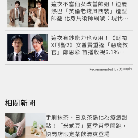
這次不當仙女改當帥姐！迪麗
熱巴「英倫老錢風西裝」造型
帥翻 化身馬術師網喊：現代版
李長歌
這次有鈔能力也沒用！《財閥
X刑警2》安普賢重逢「惡魔教
官」鄭恩彩 首播收視6.1%超
第一季開紅盤
Recommended by
相關新聞
手刷抹茶、日系茶韻化為療癒甜
點！「米弎豆」夏季茶季開跑，
快閃店限定茶飲清爽登場