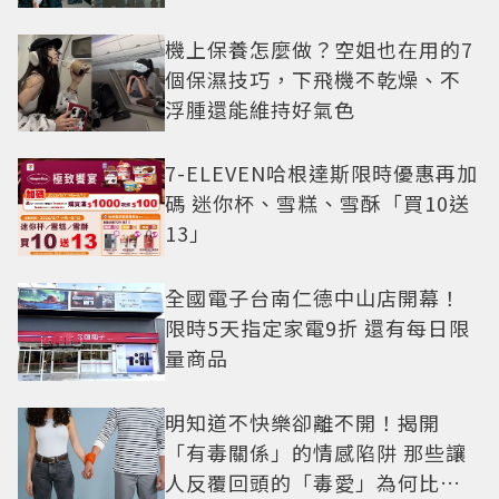
機上保養怎麼做？空姐也在用的7
個保濕技巧，下飛機不乾燥、不
浮腫還能維持好氣色
7-ELEVEN哈根達斯限時優惠再加
碼 迷你杯、雪糕、雪酥「買10送
13」
全國電子台南仁德中山店開幕！
限時5天指定家電9折 還有每日限
量商品
明知道不快樂卻離不開！揭開
「有毒關係」的情感陷阱 那些讓
人反覆回頭的「毒愛」為何比菸