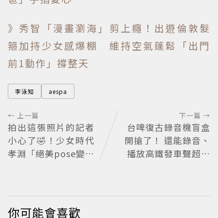
》秀智「漫畫瀏海」剪上癮！出遊倫敦髮
箍加持少女感爆棚 維持空氣蓬鬆「出門
前1動作」撐整天
李泳知
aespa
← 上一篇
下一篇 →
拍出這張照片的記者
台啤復古錄音機盲盒
小心了🤣！少女時代
開搶了！ 還能錄音、
孝淵「絕美pose變搞
播放高鐵發車聲超有
笑」撂狠話：把住址
梗
交出來
你可能會喜歡