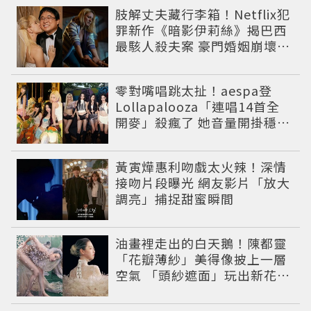
肢解丈夫藏行李箱！Netflix犯
罪新作《暗影伊莉絲》揭巴西
最駭人殺夫案 豪門婚姻崩壞釀
致命慘劇
零對嘴唱跳太扯！aespa登
Lollapalooza「連唱14首全
開麥」殺瘋了 她音量開掛穩到
像吞CD
黃寅燁惠利吻戲太火辣！深情
接吻片段曝光 網友影片「放大
調亮」捕捉甜蜜瞬間
油畫裡走出的白天鵝！陳都靈
「花瓣薄紗」美得像披上一層
空氣 「頭紗遮面」玩出新花樣
朦朧美感太仙