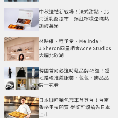
還難戒？
中秋送禮新戰場！法式甜點、北
海道乳酪搶市 爆紅檸檬蛋糕熱
銷破萬顆
林映維、程予希、Melinda、
J.Sheron四星相會Acne Studios
大曬北歐潮
韓國首爾必逛時髦品牌45選！當
地編輯推薦服裝、包包、飾品品
牌一次看
日本咖哩麵包冠軍首登台！台南
香格里拉開賣 得獎可頌搶先日本
上市