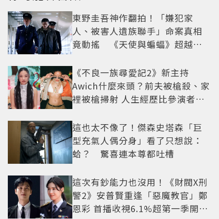
東野圭吾神作翻拍！「嫌犯家
人、被害人遺族聯手」命案真相
竟動搖 《天使與蝙蝠》超越懸
疑框架展開
《不良一族尋愛記2》新主持
Awich什麼來頭？前夫被槍殺、家
裡被槍掃射 人生經歷比參演者還
抓馬！
這也太不像了！傑森史塔森「巨
型充氣人偶分身」看了只想說：
蛤？ 驚喜連本尊都吐槽
這次有鈔能力也沒用！《財閥X刑
警2》安普賢重逢「惡魔教官」鄭
恩彩 首播收視6.1%超第一季開紅