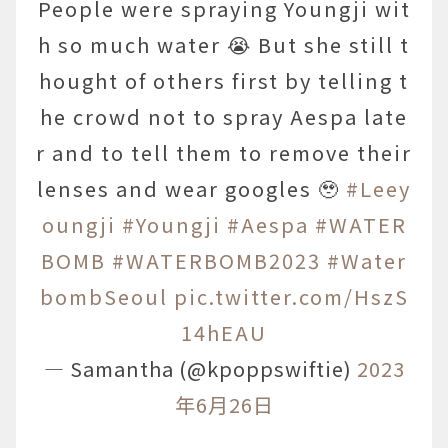
People were spraying Youngji wit
h so much water 😭 But she still t
hought of others first by telling t
he crowd not to spray Aespa late
r and to tell them to remove their
lenses and wear googles 🥹
#Leey
oungji
#Youngji
#Aespa
#WATER
BOMB
#WATERBOMB2023
#Water
bombSeoul
pic.twitter.com/HszS
14hEAU
— Samantha (@kpoppswiftie)
2023
年6月26日