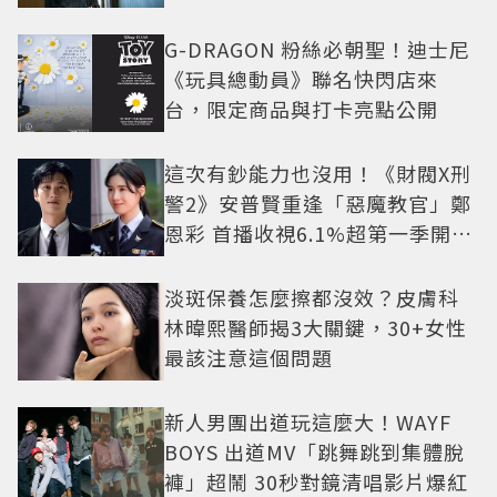
G-DRAGON 粉絲必朝聖！迪士尼
《玩具總動員》聯名快閃店來
台，限定商品與打卡亮點公開
這次有鈔能力也沒用！《財閥X刑
警2》安普賢重逢「惡魔教官」鄭
恩彩 首播收視6.1%超第一季開紅
盤
淡斑保養怎麼擦都沒效？皮膚科
林暐熙醫師揭3大關鍵，30+女性
最該注意這個問題
新人男團出道玩這麼大！WAYF
BOYS 出道MV「跳舞跳到集體脫
褲」超鬧 30秒對鏡清唱影片爆紅