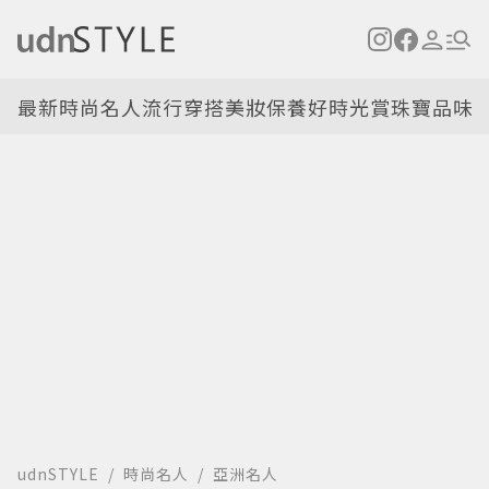
最新
時尚名人
流行穿搭
美妝保養
好時光
賞珠寶
品味
udnSTYLE
時尚名人
亞洲名人