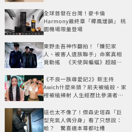
全球首發在台灣！麥卡倫
Harmony最終章「椰風煖韻」 桃
園機場限量登場
東野圭吾神作翻拍！「嫌犯家
人、被害人遺族聯手」命案真相
竟動搖 《天使與蝙蝠》超越懸
疑框架展開
《不良一族尋愛記2》新主持
Awich什麼來頭？前夫被槍殺、家
裡被槍掃射 人生經歷比參演者還
抓馬！
這也太不像了！傑森史塔森「巨
型充氣人偶分身」看了只想說：
蛤？ 驚喜連本尊都吐槽