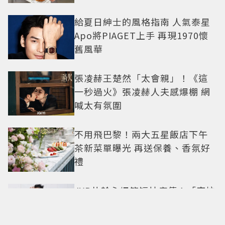
給夏日紳士的風格指南 人氣泰星
Apo將PIAGET上手 再現1970懷
舊風華
張凌赫王楚然「太會親」！《這
一秒過火》張凌赫人夫感爆棚 網
喊太有氛圍
不用飛巴黎！兩大五星飯店下午
茶新菜單曝光 再送保養、香氛好
禮
JYP朴軫永爆笑短片瘋傳！「穿垃
圾袋」趕場Waterbomb 被虧
「應該改名JPG」