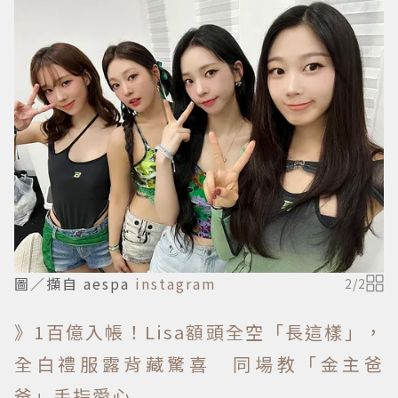
圖／擷自 aespa
instagram
2
/
2
》1百億入帳！Lisa額頭全空「長這樣」，
全白禮服露背藏驚喜 同場教「金主爸
爸」手指愛心