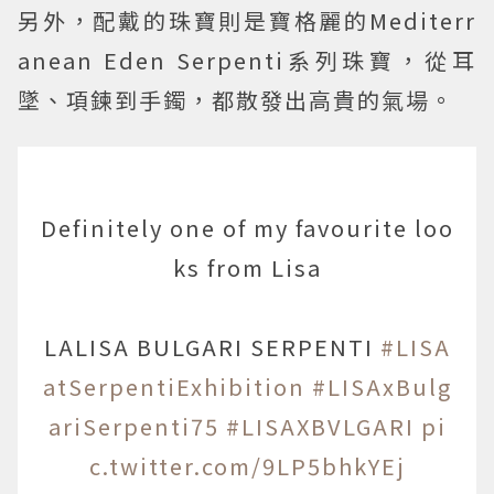
另外，配戴的珠寶則是寶格麗的Mediterr
anean Eden Serpenti系列珠寶，從耳
墜、項鍊到手鐲，都散發出高貴的氣場。
Definitely one of my favourite loo
ks from Lisa
LALISA BULGARI SERPENTI
#LISA
atSerpentiExhibition
#LISAxBulg
ariSerpenti75
#LISAXBVLGARI
pi
c.twitter.com/9LP5bhkYEj