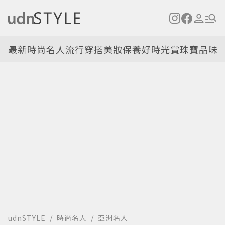
最新
時尚名人
流行穿搭
美妝保養
好時光
賞珠寶
品味
udnSTYLE
時尚名人
亞洲名人