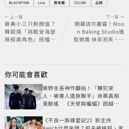
BLACKPINK
Lisa
寶格麗
CELINE
品牌
← 上一篇
下一篇 →
最美小三只剩顏值？
開幕送可麗露！Moo
韓韶禧「挑戰安海瑟
n Baking Studio進
薇經典角色」搭檔影
駐微風 抹茶泡芙、芒
帝實習生被嘲：看截
果塔上桌
圖就感受到演技
你可能會喜歡
東野圭吾神作翻拍！「嫌犯家
人、被害人遺族聯手」命案真相
竟動搖 《天使與蝙蝠》超越懸
疑框架展開
《不良一族尋愛記2》新主持
Awich什麼來頭？前夫被槍殺、家