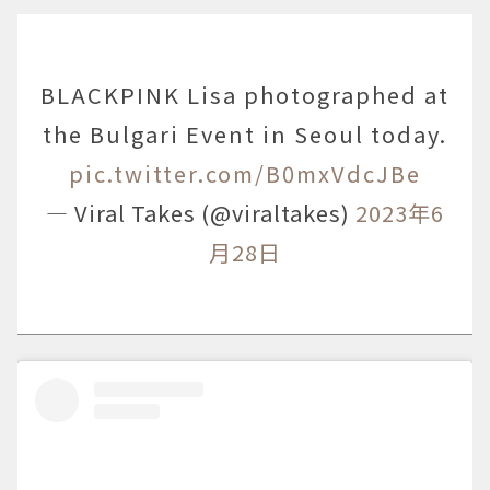
BLACKPINK Lisa photographed at
the Bulgari Event in Seoul today.
pic.twitter.com/B0mxVdcJBe
— Viral Takes (@viraltakes)
2023年6
月28日