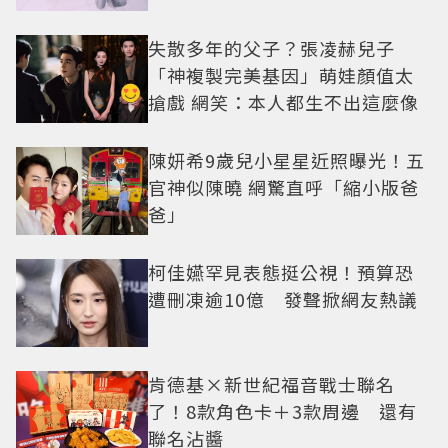
失散多年的父子？張凌赫兒子
「神複製完美基因」萌娃顏值太
搶戲 網笑：本人都生不出這麼像
陳妍希9歲兒小星星近照曝光！五
官神似陳曉 網驚直呼「縮小版爸
爸」
柯佳嬿罕見表態挺公視！預算恐
遭刪凍逾10億 發聲掀網友熱議
肯德基×新世紀福音戰士聯名
了！8款角色卡＋3款周邊 還有
聯名沾醬