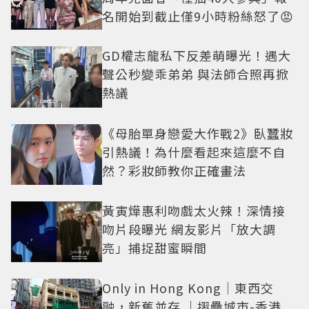
名開始到截止僅9小時粉絲怒了😡
GD權志龍私下反差萌曝光！遇大
聲公秒變乖弟弟 與法師合照再掀
熱議
《母胎單身戀愛大作戰2》臥蠶妝
引熱議！為什麼看起來這麼不自
然？彩妝師教你正確畫法
黃寅燁惠利吻戲太火辣！深情接
吻片段曝光 網友影片「放大調
亮」捕捉甜蜜瞬間
Only in Hong Kong｜東西交
融，新舊並存 ｜摺疊城市-香港