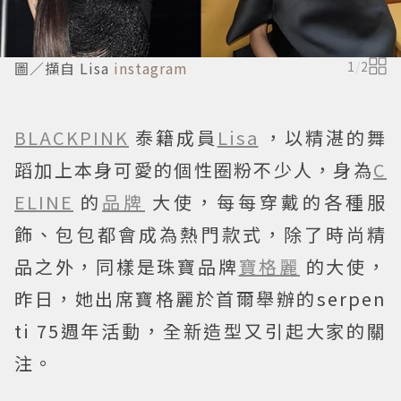
圖／擷自 Lisa
instagram
1
/
2
BLACKPINK
泰籍成員
Lisa
，以精湛的舞
蹈加上本身可愛的個性圈粉不少人，身為
C
ELINE
的
品牌
大使，每每穿戴的各種服
飾、包包都會成為熱門款式，除了時尚精
品之外，同樣是珠寶品牌
寶格麗
的大使，
昨日，她出席寶格麗於首爾舉辦的serpen
ti 75週年活動，全新造型又引起大家的關
注。