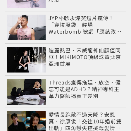
JYP朴軫永爆笑短片瘋傳！
「穿垃圾袋」趕場
Waterbomb 被虧「應該改名
JPG」
迪麗熱巴、宋威龍神仙顏值同
框！MIKIMOTO頂級珠寶北京
亞洲首展
Threads瘋傳拖延、放空、健
忘可能是ADHD？精神專科王
韋力醫師揭真正差別
愛情長跑敵不過天降？安恩
真、徐康俊「交往10年婚前雙
出軌」四角戀失控挑戰愛情底