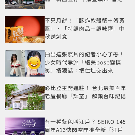
不只月餅！「酥炸軟殼蟹＋蟹黃
醬」、「特調肉品＋調味鹽」中
秋送創意
拍出這張照片的記者小心了🤣！
少女時代孝淵「絕美pose變搞
笑」撂狠話：把住址交出來
必比登主廚進駐！ 台北最美百年
老屋餐廳「輝室」 解鎖台味記憶
有一種紫色叫江戶？ SEIKO 145
周年A13快閃空間推全新「江戶