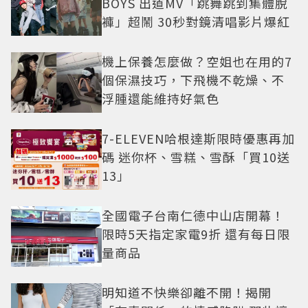
BOYS 出道MV「跳舞跳到集體脫
褲」超鬧 30秒對鏡清唱影片爆紅
機上保養怎麼做？空姐也在用的7
個保濕技巧，下飛機不乾燥、不
浮腫還能維持好氣色
7-ELEVEN哈根達斯限時優惠再加
碼 迷你杯、雪糕、雪酥「買10送
13」
全國電子台南仁德中山店開幕！
限時5天指定家電9折 還有每日限
量商品
明知道不快樂卻離不開！揭開