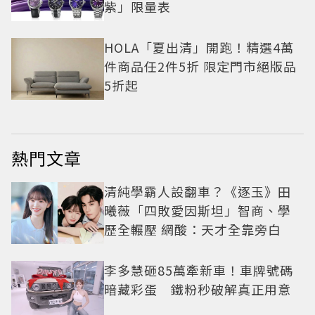
紫」限量表
HOLA「夏出清」開跑！精選4萬
件商品任2件5折 限定門市絕版品
5折起
熱門文章
清純學霸人設翻車？《逐玉》田
曦薇「四敗愛因斯坦」智商、學
歷全輾壓 網酸：天才全靠旁白
李多慧砸85萬牽新車！車牌號碼
暗藏彩蛋 鐵粉秒破解真正用意