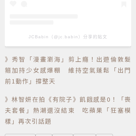
JCBabin（@jc.babin）分享的貼文
》秀智「漫畫瀏海」剪上癮！出遊倫敦髮
箍加持少女感爆棚 維持空氣蓬鬆「出門
前1動作」撐整天
》林智妍在拍《有院子》飢餓感是0！「喪
夫套餐」熱潮還沒結束 吃蘋果「狂塞模
樣」再次引話題