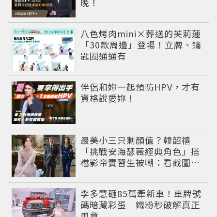
晚！
八色烤肉mini×葬送的芙莉蓮
「30款周邊」登場！立牌、鑰
匙圈通通有
PR
伴侶和妳一起預防HPV，才有
資格說愛妳！
最美小三只剩顏值？韓韶禧
「挑戰安海瑟薇經典角色」搭
檔影帝實習生被嘲：看截圖就
感受到演技
李多慧砸85萬牽新車！車牌號
碼暗藏彩蛋 鐵粉秒破解真正
用意