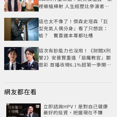
裡被槍掃射 人生經歷比參演者還
抓馬！
這也太不像了！傑森史塔森「巨
型充氣人偶分身」看了只想說：
蛤？ 驚喜連本尊都吐槽
這次有鈔能力也沒用！《財閥X刑
警2》安普賢重逢「惡魔教官」鄭
恩彩 首播收視6.1%超第一季開紅
盤
網友都在看
PR
立即諮詢HPV！是對自己健康
最好的投資，把握現在不嫌