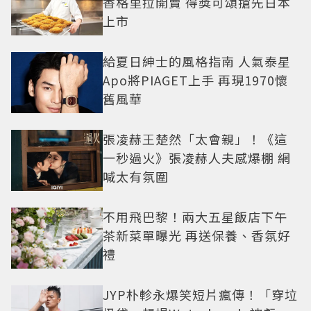
香格里拉開賣 得獎可頌搶先日本
上市
給夏日紳士的風格指南 人氣泰星
Apo將PIAGET上手 再現1970懷
舊風華
張凌赫王楚然「太會親」！《這
一秒過火》張凌赫人夫感爆棚 網
喊太有氛圍
不用飛巴黎！兩大五星飯店下午
茶新菜單曝光 再送保養、香氛好
禮
JYP朴軫永爆笑短片瘋傳！「穿垃