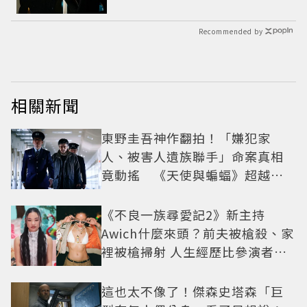
線
Recommended by
相關新聞
東野圭吾神作翻拍！「嫌犯家
人、被害人遺族聯手」命案真相
竟動搖 《天使與蝙蝠》超越懸
疑框架展開
《不良一族尋愛記2》新主持
Awich什麼來頭？前夫被槍殺、家
裡被槍掃射 人生經歷比參演者還
抓馬！
這也太不像了！傑森史塔森「巨