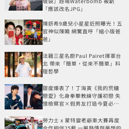
圾袋」趕場Waterbomb 被虧
「應該改名JPG」
陳妍希9歲兒小星星近照曝光！五
官神似陳曉 網驚直呼「縮小版爸
爸」
法籍三星名廚Paul Pairet揮軍台
北 帶來「簡單，從來不簡單」料
理哲學
甜度爆表了！丁海寅《我的荒糖
戀愛》化身拳擊教練守護初戀 失
憶檢察官×假男友打造今夏必看
小甜劇
勞力士 x 蒙特雷老爺車大賽再度
合作相伴25載 一展熱情與夢想的