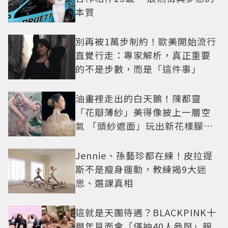
本質
別再被1萬步制約！歐美開始流行
直覺行走：專家解析，真正重要
的不是步數，而是「這件事」
油畫裡走出的白天鵝！陳都靈
「花瓣薄紗」美得像披上一層空
氣 「頭紗遮面」玩出新花樣朦朧
美感太仙
Jennie、孫藝珍都在練！皮拉提
斯不是瘦身運動，教練揭9大迷
思、選課真相
這就是天團待遇？BLACKPINK十
周年見面會「僅抽40人參與」報