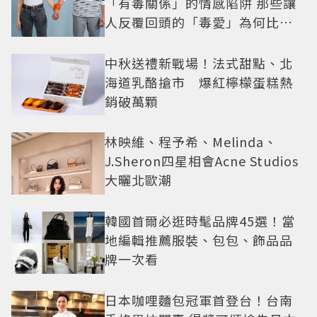
「有毒關係」的情感陷阱 那些讓
人反覆回頭的「毒愛」為何比菸
還難戒？
中秋送禮新戰場！法式甜點、北
海道乳酪搶市 爆紅檸檬蛋糕熱
銷破萬顆
林映維、程予希、Melinda、
J.Sheron四星相會Acne Studios
大曬北歐潮
韓國首爾必逛時髦品牌45選！當
地編輯推薦服裝、包包、飾品品
牌一次看
日本咖哩麵包冠軍首登台！台南