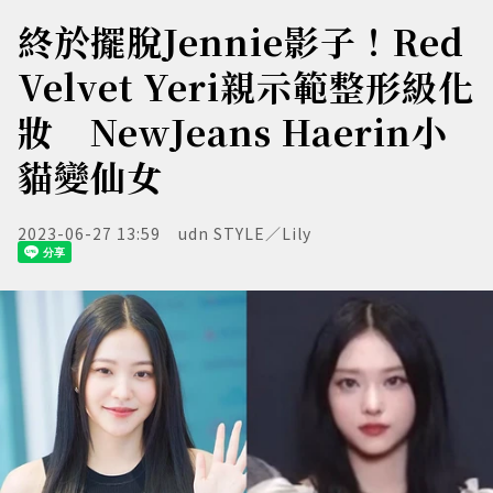
終於擺脫Jennie影子！Red
Velvet Yeri親示範整形級化
妝 NewJeans Haerin小
貓變仙女
2023-06-27 13:59
udn STYLE／Lily