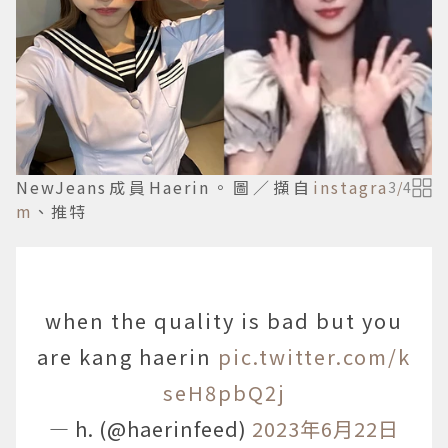
NewJeans成員Haerin。圖／擷自
instagra
3
/
4
m
、推特
when the quality is bad but you
are kang haerin
pic.twitter.com/k
seH8pbQ2j
— h. (@haerinfeed)
2023年6月22日