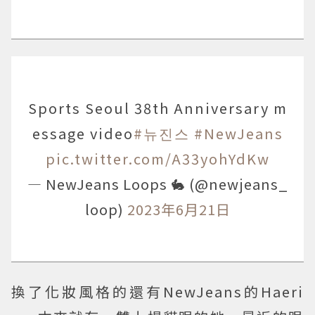
Sports Seoul 38th Anniversary m
essage video
#뉴진스
#NewJeans
pic.twitter.com/A33yohYdKw
— NewJeans Loops 🐇 (@newjeans_
loop)
2023年6月21日
換了化妝風格的還有NewJeans的Haeri