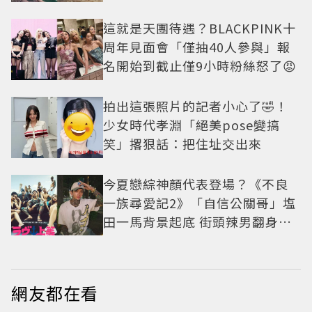
美感太仙
這就是天團待遇？BLACKPINK十
周年見面會「僅抽40人參與」報
名開始到截止僅9小時粉絲怒了😡
拍出這張照片的記者小心了🤣！
少女時代孝淵「絕美pose變搞
笑」撂狠話：把住址交出來
今夏戀綜神顏代表登場？《不良
一族尋愛記2》「自信公關哥」塩
田一馬背景起底 街頭辣男翻身當
老闆
網友都在看