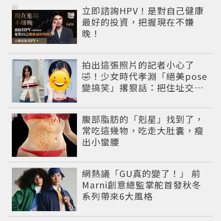
PR
立即諮詢HPV！是對自己健康
最好的投資，把握現在不嫌
晚！
拍出這張照片的記者小心了
🤣！少女時代孝淵「絕美pose
變搞笑」撂狠話：把住址交出
來
PR
腹部脂肪的「剋星」找到了，
常吃這幾物，吃走大肚囊，瘦
出小蠻腰
網熱議「GU真的變了！」 前
Marni創意總監掌舵首發秋冬
系列帶來6大風格