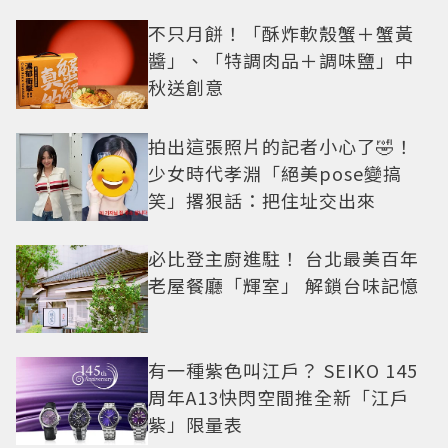
不只月餅！「酥炸軟殼蟹＋蟹黃
醬」、「特調肉品＋調味鹽」中
秋送創意
拍出這張照片的記者小心了🤣！
少女時代孝淵「絕美pose變搞
笑」撂狠話：把住址交出來
必比登主廚進駐！ 台北最美百年
老屋餐廳「輝室」 解鎖台味記憶
有一種紫色叫江戶？ SEIKO 145
周年A13快閃空間推全新「江戶
紫」限量表