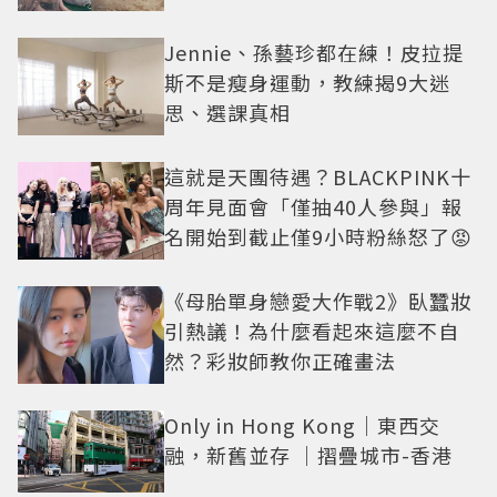
美感太仙
Jennie、孫藝珍都在練！皮拉提
斯不是瘦身運動，教練揭9大迷
思、選課真相
這就是天團待遇？BLACKPINK十
周年見面會「僅抽40人參與」報
名開始到截止僅9小時粉絲怒了😡
《母胎單身戀愛大作戰2》臥蠶妝
引熱議！為什麼看起來這麼不自
然？彩妝師教你正確畫法
Only in Hong Kong｜東西交
融，新舊並存 ｜摺疊城市-香港