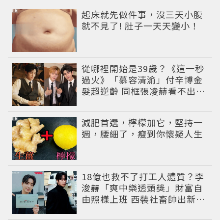
PR
起床就先做件事，沒三天小腹
就不見了! 肚子一天天變小！
從哪裡開始是39歲？《這一秒
過火》「慕容清渝」付辛博金
髮超逆齡 同框張凌赫看不出11
歲年齡差
PR
減肥首選，檸檬加它，堅持一
週，腰細了，瘦到你懷疑人生
18億也救不了打工人體質？李
浚赫「爽中樂透頭獎」財富自
由照樣上班 西裝社畜帥出新高
度