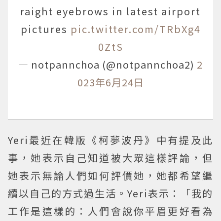
raight eyebrows in latest airport
pictures
pic.twitter.com/TRbXg4
0ZtS
— notpannchoa (@notpannchoa2)
2
023年6月24日
Yeri最近在韓版《柯夢波丹》中有提及此
事，她表示自己知道被大眾這樣評論，但
她表示無論人們如何評價她，她都希望繼
續以自己的方式過生活。Yeri表示：「我的
工作是這樣的：人們會說你平眉更好看為