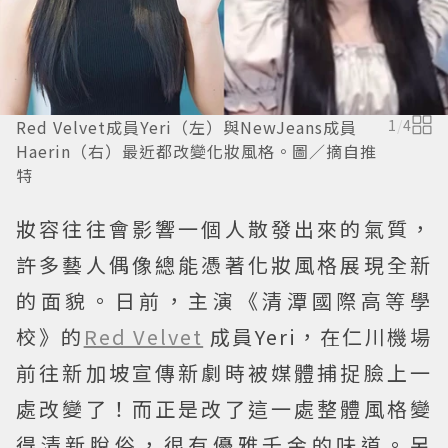
Red Velvet成員Yeri（左）與NewJeans成員
1
/
4
Haerin（右）最近都改變化妝風格。圖／摘自推
特
妝容往往會影響一個人散發出來的氣質，
許多藝人偶像總能憑著化妝風格展現全新
的面貌。日前，主演《清潭國際高等學
校》的
Red Velvet
成員Yeri，在仁川機場
前往新加坡宣傳新劇時被媒體捕捉臉上一
處改變了！而正是改了這一處整體風格變
得清新脫俗，很有優雅千金的味道。另