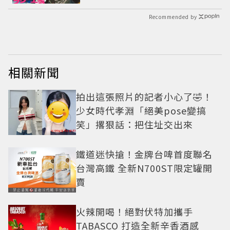
Recommended by
相關新聞
拍出這張照片的記者小心了🤣！
少女時代孝淵「絕美pose變搞
笑」撂狠話：把住址交出來
鐵道迷快搶！金牌台啤首度聯名
台灣高鐵 全新N700ST限定罐開
賣
火辣開喝！絕對伏特加攜手
TABASCO 打造全新辛香酒感