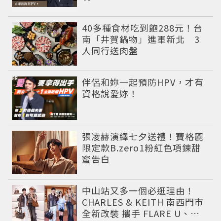
40多種食材吃到飽288元！台
南「井賀鍋物」進軍新北 3
人同行送肉盤
PR
伴侶和妳一起預防HPV，才有
資格說愛妳！
張凌赫演繹七夕送禮！寶格麗
限定款B.zero1粉紅色項鍊甜
蜜告白
中山站又多一個必逛理由！
CHARLES & KEITH 南西門市
全新改裝 攜手 FLARE U、程