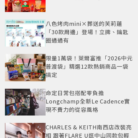
八色烤肉mini×葬送的芙莉蓮
「30款周邊」登場！立牌、鑰匙
圈通通有
限量1萬袋！萊爾富推「2026中元
普渡袋」精選12款熱銷商品一袋
搞定
命定日常包搭配零負擔
Longchamp全新Le Cadence實
現不費力的從容風格
CHARLES & KEITH南西店改裝亮
相 跟著FLARE U逛中山同款包輕