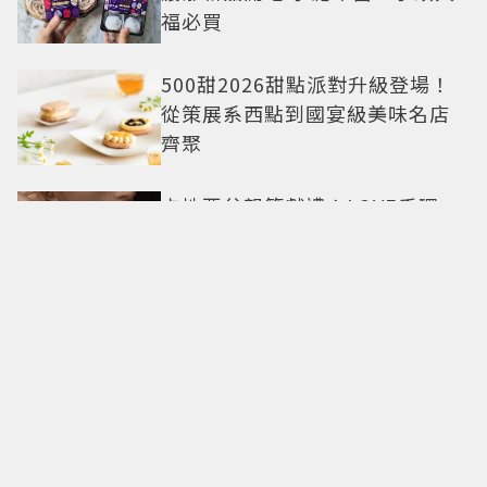
福必買
500甜2026甜點派對升級登場！
從策展系西點到國宴級美味名店
齊聚
卡地亞父親節獻禮！LOVE手環、
Tank腕表 摩登新意演繹永不退流
行經典
18億也救不了打工人體質？李浚
赫「爽中樂透頭獎」財富自由照
樣上班 西裝社畜帥出新高度
九年後再洗版！湯姆霍蘭德
〈Umbrella〉封神舞台差點變成