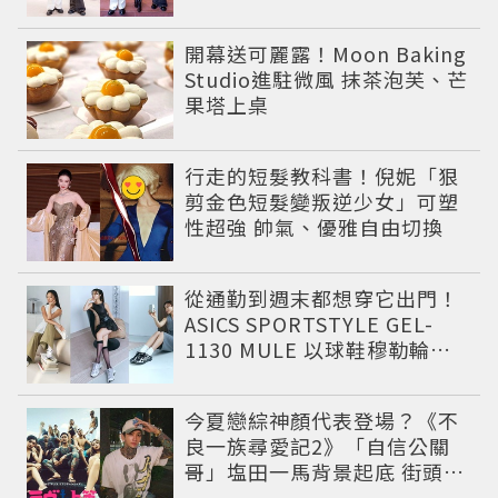
予希演繹秋季時尚
開幕送可麗露！Moon Baking
Studio進駐微風 抹茶泡芙、芒
果塔上桌
行走的短髮教科書！倪妮「狠
剪金色短髮變叛逆少女」可塑
性超強 帥氣、優雅自由切換
從通勤到週末都想穿它出門！
ASICS SPORTSTYLE GEL-
1130 MULE 以球鞋穆勒輪廓
圈粉，打造今夏最有自由態度
的復古運動穿搭 LOOK
今夏戀綜神顏代表登場？《不
良一族尋愛記2》「自信公關
哥」塩田一馬背景起底 街頭辣
男翻身當老闆