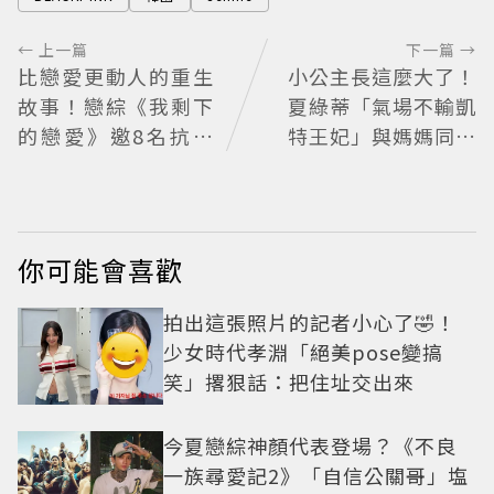
← 上一篇
下一篇 →
比戀愛更動人的重生
小公主長這麼大了！
故事！戀綜《我剩下
夏綠蒂「氣場不輸凱
的戀愛》邀8名抗病
特王妃」與媽媽同框
青年重新擁抱愛情 崔
散發獨特優雅氣質 網
叡娜淚揭童年抗癌傷
友狂讚
痛
你可能會喜歡
拍出這張照片的記者小心了🤣！
少女時代孝淵「絕美pose變搞
笑」撂狠話：把住址交出來
今夏戀綜神顏代表登場？《不良
一族尋愛記2》「自信公關哥」塩