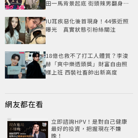
田一馬背景起底 街頭辣男翻身當
老闆
IU耳疾惡化後首現身！44張近照
曝光 真實狀態引粉絲關注
18億也救不了打工人體質？李浚
赫「爽中樂透頭獎」財富自由照
樣上班 西裝社畜帥出新高度
網友都在看
PR
立即諮詢HPV！是對自己健康
最好的投資，把握現在不嫌
晚！