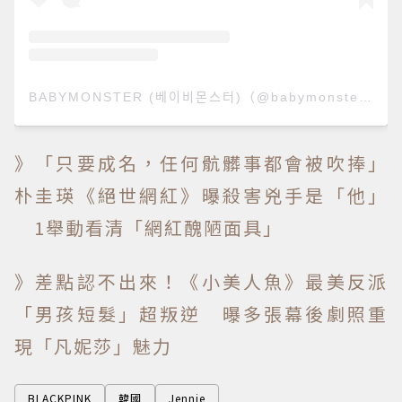
BABYMONSTER (베이비몬스터)（@babymonster_ygofficial）分享的貼文
》「只要成名，任何骯髒事都會被吹捧」
朴圭瑛《絕世網紅》曝殺害兇手是「他」
1舉動看清「網紅醜陋面具」
》差點認不出來！《小美人魚》最美反派
「男孩短髮」超叛逆 曝多張幕後劇照重
現「凡妮莎」魅力
BLACKPINK
韓國
Jennie