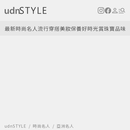
最新
時尚名人
流行穿搭
美妝保養
好時光
賞珠寶
品味
udnSTYLE
時尚名人
亞洲名人