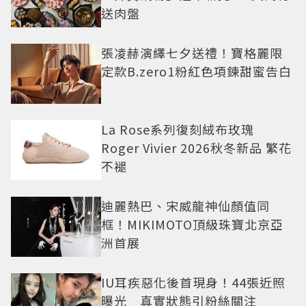
送肉盤
張凌赫演繹七夕送禮！寶格麗限
定款B.zero1粉紅色項鍊甜蜜告白
La Rose系列復刻絨布玫瑰
Roger Vivier 2026秋冬新品 繁花
不褪
迪麗熱巴、宋威龍神仙顏值同
框！MIKIMOTO頂級珠寶北京亞
洲首展
IU耳疾惡化後首現身！44張近照
曝光 真實狀態引粉絲關注