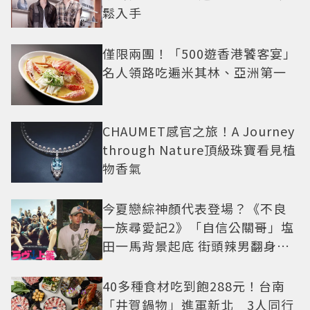
鬆入手
僅限兩團！「500遊香港饕客宴」
名人領路吃遍米其林、亞洲第一
CHAUMET感官之旅！A Journey
through Nature頂級珠寶看見植
物香氣
今夏戀綜神顏代表登場？《不良
一族尋愛記2》「自信公關哥」塩
田一馬背景起底 街頭辣男翻身當
老闆
40多種食材吃到飽288元！台南
「井賀鍋物」進軍新北 3人同行