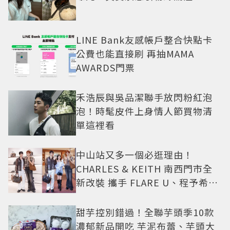
LINE Bank友感帳戶整合快點卡
公費也能直接刷 再抽MAMA
AWARDS門票
禾浩辰與吳品潔聯手放閃粉紅泡
泡！時髦皮件上身情人節買物清
單這裡看
中山站又多一個必逛理由！
CHARLES & KEITH 南西門市全
新改裝 攜手 FLARE U、程予希演
繹秋季時尚
甜芋控別錯過！全聯芋頭季10款
濃郁新品開吃 芋泥布蕾、芋頭大