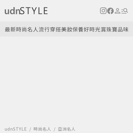
最新
時尚名人
流行穿搭
美妝保養
好時光
賞珠寶
品味
udnSTYLE
時尚名人
亞洲名人