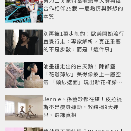
勞力士 x 蒙特雷老爺車大賽再度
合作相伴25載 一展熱情與夢想的
本質
別再被1萬步制約！歐美開始流行
直覺行走：專家解析，真正重要
的不是步數，而是「這件事」
油畫裡走出的白天鵝！陳都靈
「花瓣薄紗」美得像披上一層空
氣 「頭紗遮面」玩出新花樣朦朧
美感太仙
Jennie、孫藝珍都在練！皮拉提
斯不是瘦身運動，教練揭9大迷
思、選課真相