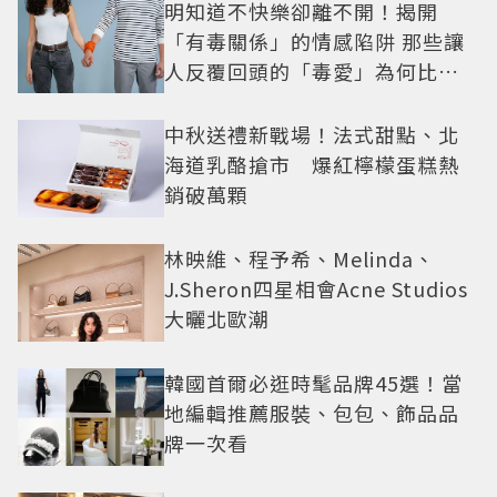
明知道不快樂卻離不開！揭開
「有毒關係」的情感陷阱 那些讓
人反覆回頭的「毒愛」為何比菸
還難戒？
中秋送禮新戰場！法式甜點、北
海道乳酪搶市 爆紅檸檬蛋糕熱
銷破萬顆
林映維、程予希、Melinda、
J.Sheron四星相會Acne Studios
大曬北歐潮
韓國首爾必逛時髦品牌45選！當
地編輯推薦服裝、包包、飾品品
牌一次看