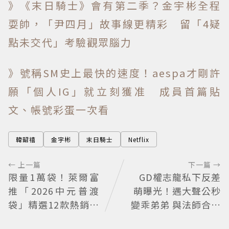
》《末日騎士》會有第二季？金宇彬全程
耍帥，「尹四月」故事線更精彩 留「4疑
點未交代」考驗觀眾腦力
》號稱SM史上最快的速度！aespa才剛許
願「個人IG」就立刻獲准 成員首篇貼
文、帳號彩蛋一次看
韓韶禧
金宇彬
末日騎士
Netflix
← 上一篇
下一篇 →
限量1萬袋！萊爾富
GD權志龍私下反差
推「2026中元普渡
萌曝光！遇大聲公秒
袋」精選12款熱銷商
變乖弟弟 與法師合照
品一袋搞定
再掀熱議