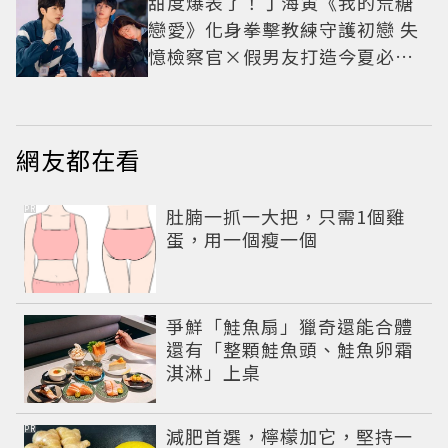
甜度爆表了！丁海寅《我的荒糖
戀愛》化身拳擊教練守護初戀 失
憶檢察官×假男友打造今夏必看
小甜劇
網友都在看
PR
肚腩一抓一大把，只需1個雞
蛋，用一個瘦一個
爭鮮「鮭魚扇」獵奇還能合體
還有「整顆鮭魚頭、鮭魚卵霜
淇淋」上桌
PR
減肥首選，檸檬加它，堅持一