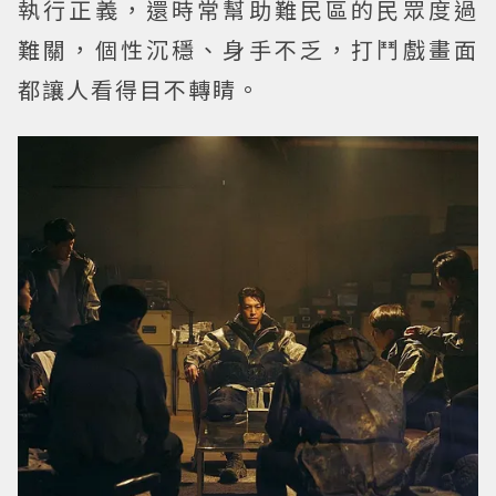
執行正義，還時常幫助難民區的民眾度過
難關，個性沉穩、身手不乏，打鬥戲畫面
都讓人看得目不轉睛。