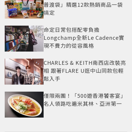
普渡袋」精選12款熱銷商品一袋
搞定
命定日常包搭配零負擔
Longchamp全新Le Cadence實
現不費力的從容風格
CHARLES & KEITH南西店改裝亮
相 跟著FLARE U逛中山同款包輕
鬆入手
僅限兩團！「500遊香港饕客宴」
名人領路吃遍米其林、亞洲第一