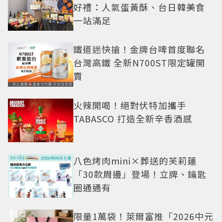
好禮：人氣蛋黃酥、台日韓美食
一站滿足
鐵道迷快搶！金牌台啤首度聯名
台灣高鐵 全新N700ST限定罐開
賣
火辣開喝！絕對伏特加攜手
TABASCO 打造全新辛香酒感
八色烤肉mini×葬送的芙莉蓮
「30款周邊」登場！立牌、鑰匙
圈通通有
限量1萬袋！萊爾富推「2026中元