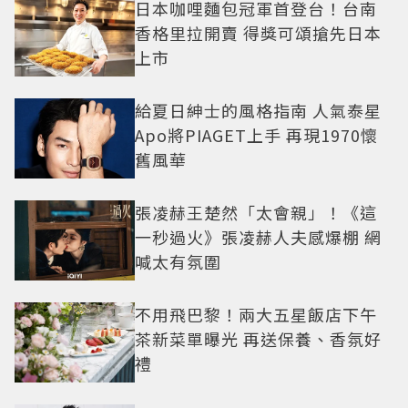
日本咖哩麵包冠軍首登台！台南
香格里拉開賣 得獎可頌搶先日本
上市
給夏日紳士的風格指南 人氣泰星
Apo將PIAGET上手 再現1970懷
舊風華
張凌赫王楚然「太會親」！《這
一秒過火》張凌赫人夫感爆棚 網
喊太有氛圍
不用飛巴黎！兩大五星飯店下午
茶新菜單曝光 再送保養、香氛好
禮