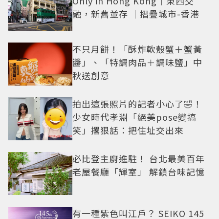
Only in Hong Kong｜東西交
融，新舊並存 ｜摺疊城市-香港
不只月餅！「酥炸軟殼蟹＋蟹黃
醬」、「特調肉品＋調味鹽」中
秋送創意
拍出這張照片的記者小心了🤣！
少女時代孝淵「絕美pose變搞
笑」撂狠話：把住址交出來
必比登主廚進駐！ 台北最美百年
老屋餐廳「輝室」 解鎖台味記憶
有一種紫色叫江戶？ SEIKO 145