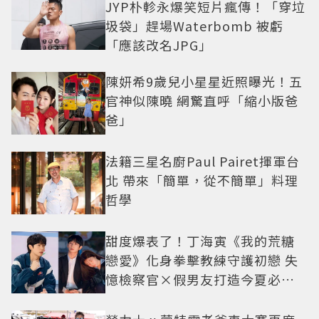
JYP朴軫永爆笑短片瘋傳！「穿垃
圾袋」趕場Waterbomb 被虧
「應該改名JPG」
陳妍希9歲兒小星星近照曝光！五
官神似陳曉 網驚直呼「縮小版爸
爸」
法籍三星名廚Paul Pairet揮軍台
北 帶來「簡單，從不簡單」料理
哲學
甜度爆表了！丁海寅《我的荒糖
戀愛》化身拳擊教練守護初戀 失
憶檢察官×假男友打造今夏必看
小甜劇