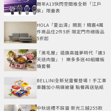
周年A13快閃空間推全新「江戶
紫」限量表
HOLA「夏出清」開跑！精選4萬
件商品任2件5折 限定門市絕版品
5折起
「黑毛屋」插旗高雄夢時代「連3
天送肉盤」！ 樂多多送40組鐵板
燒套餐
BELLINI全新兒童餐登場！手工車
車麵加小飛碟披薩 點餐再送貼紙
中秋送禮不踩雷 新光三越255款