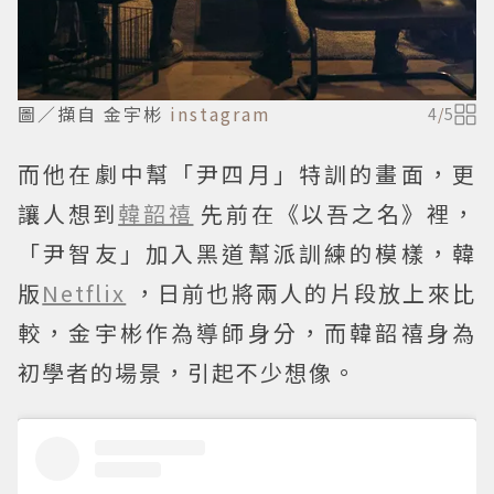
圖／擷自 金宇彬
instagram
4
/
5
而他在劇中幫「尹四月」特訓的畫面，更
讓人想到
韓韶禧
先前在《以吾之名》裡，
「尹智友」加入黑道幫派訓練的模樣，韓
版
Netflix
，日前也將兩人的片段放上來比
較，金宇彬作為導師身分，而韓韶禧身為
初學者的場景，引起不少想像。