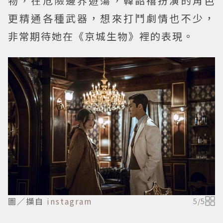
物，在危險邊界遊蕩，韓韶禧扮演的角色
更精通各種武器，想來打鬥劇情也不少，
非常期待她在《京城生物》裡的表現。
圖／擷自
instagram
5
/
5