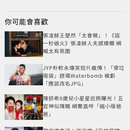
你可能會喜歡
張凌赫王楚然「太會親」！《這
一秒過火》張凌赫人夫感爆棚 網
喊太有氛圍
JYP朴軫永爆笑短片瘋傳！「穿垃
圾袋」趕場Waterbomb 被虧
「應該改名JPG」
陳妍希9歲兒小星星近照曝光！五
官神似陳曉 網驚直呼「縮小版爸
爸」