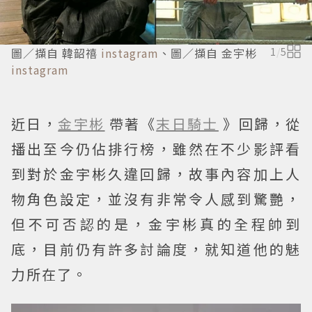
圖／擷自 韓韶禧
instagram
、圖／擷自 金宇彬
1
/
5
instagram
近日，
金宇彬
帶著《
末日騎士
》回歸，從
播出至今仍佔排行榜，雖然在不少影評看
到對於金宇彬久違回歸，故事內容加上人
物角色設定，並沒有非常令人感到驚艷，
但不可否認的是，金宇彬真的全程帥到
底，目前仍有許多討論度，就知道他的魅
力所在了。