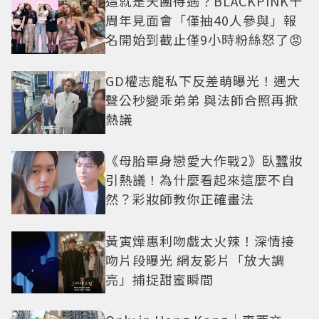
這就是天團待遇？BLACKPINK十
周年見面會「僅抽40人參與」報
名開始到截止僅9小時粉絲怒了😡
GD權志龍私下反差萌曝光！遇大
聲公秒變乖弟弟 與法師合照再掀
熱議
《母胎單身戀愛大作戰2》臥蠶妝
引熱議！為什麼看起來這麼不自
然？彩妝師教你正確畫法
黃寅燁惠利吻戲太火辣！深情接
吻片段曝光 網友影片「放大調
亮」捕捉甜蜜瞬間