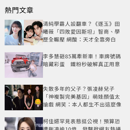
熱門文章
清純學霸人設翻車？《逐玉》田
曦薇「四敗愛因斯坦」智商、學
歷全輾壓 網酸：天才全靠旁白
李多慧砸85萬牽新車！車牌號碼
暗藏彩蛋 鐵粉秒破解真正用意
失散多年的父子？張凌赫兒子
「神複製完美基因」萌娃顏值太
搶戲 網笑：本人都生不出這麼像
柯佳嬿罕見表態挺公視！預算恐
遭刪凍逾10億 發聲掀網友熱議