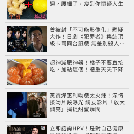
週，腰細了，瘦到你懷疑人生
曾被封「不可能影像化」懸疑
大作！日劇《犯罪者》集結頂
級卡司同台飆戲 無差別殺人案
捲出政商黑幕
PR
超神減肥神器！橘子不要直接
吃，加點這個！體重天天下降
黃寅燁惠利吻戲太火辣！深情
接吻片段曝光 網友影片「放大
調亮」捕捉甜蜜瞬間
PR
立即諮詢HPV！是對自己健康