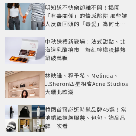
明知道不快樂卻離不開！揭開
「有毒關係」的情感陷阱 那些讓
人反覆回頭的「毒愛」為何比菸
還難戒？
中秋送禮新戰場！法式甜點、北
海道乳酪搶市 爆紅檸檬蛋糕熱
銷破萬顆
林映維、程予希、Melinda、
J.Sheron四星相會Acne Studios
大曬北歐潮
韓國首爾必逛時髦品牌45選！當
地編輯推薦服裝、包包、飾品品
牌一次看