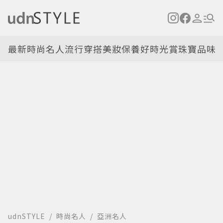
最新
時尚名人
流行穿搭
美妝保養
好時光
賞珠寶
品味
udnSTYLE
時尚名人
亞洲名人