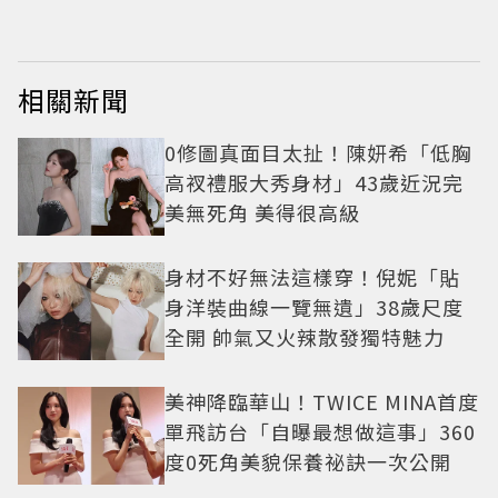
相關新聞
0修圖真面目太扯！陳妍希「低胸
高衩禮服大秀身材」43歲近況完
美無死角 美得很高級
身材不好無法這樣穿！倪妮「貼
身洋裝曲線一覽無遺」38歲尺度
全開 帥氣又火辣散發獨特魅力
美神降臨華山！TWICE MINA首度
單飛訪台「自曝最想做這事」360
度0死角美貌保養祕訣一次公開