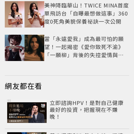
美神降臨華山！TWICE MINA首度
單飛訪台「自曝最想做這事」360
度0死角美貌保養祕訣一次公開
當「永遠愛我」成為最可怕的願
望！一起揭密《愛你致死不渝》
「一願柳」背後的失控愛情與爆
紅之路
網友都在看
PR
立即諮詢HPV！是對自己健康
最好的投資，把握現在不嫌
晚！