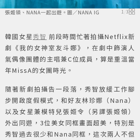
張姬領、NANA一起出遊。圖／NANA IG
1
/
3
韓國女星
秀智
前段時間忙著拍攝Netflix新
劇《我的女神室友斗娜》，在劇中飾演人
氣偶像團體的主唱兼C位成員，算是重溫當
年MissA的女團時光。
隨著新劇拍攝告一段落，秀智放緩工作腳
步開啟度假模式，和好友林珍娜（Nana）
以及女星兼模特兒張姬令（另譯張姬領）
外出同遊，3位美女同框畫面超美，特別是
秀智過去很少和Nana同框，這次兩人不但