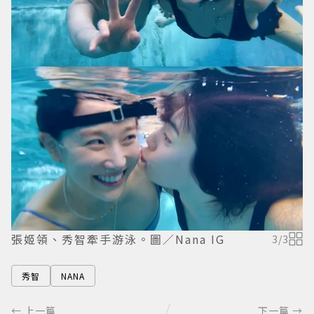
張姬領、秀智牽手游泳。圖／Nana IG
3
/
3
秀智
NANA
← 上一篇
下一篇 →