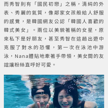
而秀智則有「國民初戀」之稱，清純的外
表、秀麗的氣質，像鄰家女孩般給人舒服
的感覺，是韓國網友公認「韓國人喜歡的
韓式美女」。兩位以美貌著稱的女星，原
來私下是好朋友，甚至秀智在這趟出遊中
克服了對水的恐懼，第一次在泳池中游
泳，Nana體貼地牽著手帶領，美女間的友
誼讓粉絲直呼好可愛。