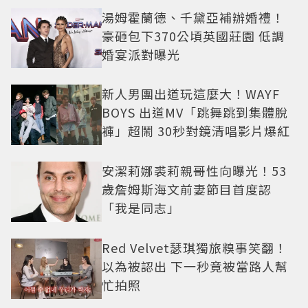
湯姆霍蘭德、千黛亞補辦婚禮！
豪砸包下370公頃英國莊園 低調
婚宴派對曝光
新人男團出道玩這麼大！WAYF
BOYS 出道MV「跳舞跳到集體脫
褲」超鬧 30秒對鏡清唱影片爆紅
安潔莉娜裘莉親哥性向曝光！53
歲詹姆斯海文前妻節目首度認
「我是同志」
Red Velvet瑟琪獨旅糗事笑翻！
以為被認出 下一秒竟被當路人幫
忙拍照