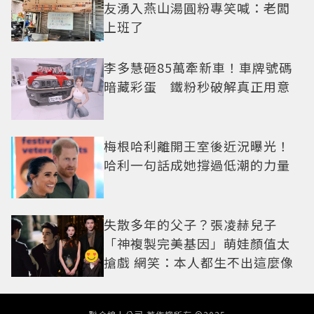
友湧入燕山湯圓粉專笑喊：老闆
上班了
李多慧砸85萬牽新車！車牌號碼
暗藏彩蛋 鐵粉秒破解真正用意
梅根哈利離開王室後近況曝光！
哈利一句話成她撐過低潮的力量
失散多年的父子？張凌赫兒子
「神複製完美基因」萌娃顏值太
搶戲 網笑：本人都生不出這麼像