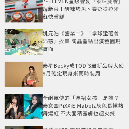
7-ELEVEN星級饗宴「泰味雙饗」
端新菜！酸辣烤魚、泰奶提拉米
蘇快嘗鮮
姚元浩《營業中》「拿球猛砸曾
沛慈」挨轟 陶晶瑩點出演藝圈現
實面
泰星Becky成TOD'S最新品牌大使
9月確定現身米蘭時裝周
全網瘋傳的「長裙女孩」是誰？
泰女團PiXXiE Mabelz灰色長裙熱
舞爆紅 不大面積露膚也超火辣