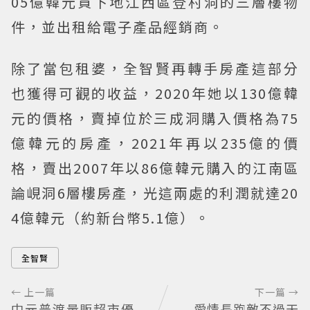
05億韓元買下地江西區登村洞的三層樓物
件，並出租給電子產品經銷商。
除了當包租婆，全智賢再轉手房產這部分
也獲得可觀的收益，2020年她以130億韓
元的價格，賣掉位於三成洞購入價格為75
億韓元的房產，2021年再以235億的價
格，賣出2007年以86億韓元購入的江南區
論峴洞6層樓房產，光這兩處的利潤就達20
4億韓元（約新台幣5.1億）。
全智賢
← 上一篇
下一篇 →
中元普渡量販超市優
愛情長跑敵不過天