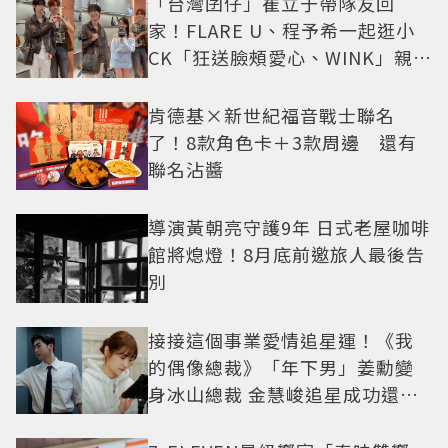
「台灣囝仔」崔立于帶隊友回
家！FLARE U、程予希一起逛小
CK「狂送臉頰愛心、WINK」親曝
中山站私藏必逛名單
肯德基×新世紀福音戰士聯名
了！8款角色卡＋3款周邊 還有
聯名沾醬
導演黃朝亮守護9年 日式老屋咖啡
館將熄燈！8月底前邀旅人最後告
別
接接這個事業愛情追星運！《我
的偶像總裁》「年下男」姜勳變
身冰山總裁 金慧峻追星成功還偶
遇愛情