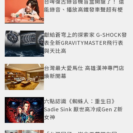
台啤復古錄音機盲盒開搶了！ 還
能錄音、播放高鐵發車聲超有梗
獻給蒼穹上的探索家 G-SHOCK發
表全新GRAVITYMASTER飛行表
與天比高
台灣最大愛馬仕 高雄漢神專門店
煥新開幕
六點認識《蜘蛛人：重生日》
Sadie Sink 厭世高冷成Gen Z新
女神