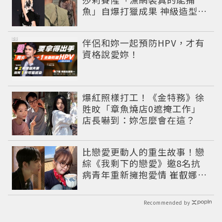
魚」自爆打獵成果 神級造型美
到出戲
PR
伴侶和妳一起預防HPV，才有
資格說愛妳！
爆紅照樣打工！《金特務》徐
貹旼「章魚燒店0遮掩工作」
店長嚇到：妳怎麼會在這？
比戀愛更動人的重生故事！戀
綜《我剩下的戀愛》邀8名抗
病青年重新擁抱愛情 崔叡娜淚
揭童年抗癌傷痛
Recommended by