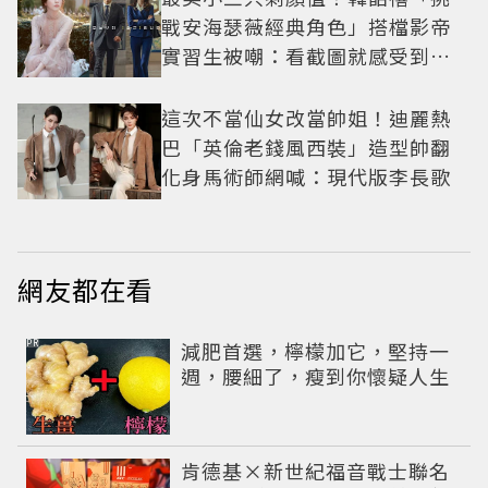
戰安海瑟薇經典角色」搭檔影帝
實習生被嘲：看截圖就感受到演
技
這次不當仙女改當帥姐！迪麗熱
巴「英倫老錢風西裝」造型帥翻
化身馬術師網喊：現代版李長歌
網友都在看
PR
減肥首選，檸檬加它，堅持一
週，腰細了，瘦到你懷疑人生
肯德基×新世紀福音戰士聯名