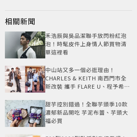
相關新聞
禾浩辰與吳品潔聯手放閃粉紅泡
泡！時髦皮件上身情人節買物清
單這裡看
中山站又多一個必逛理由！
CHARLES & KEITH 南西門市全
新改裝 攜手 FLARE U、程予希演
繹秋季時尚
甜芋控別錯過！全聯芋頭季10款
濃郁新品開吃 芋泥布蕾、芋頭大
福必買