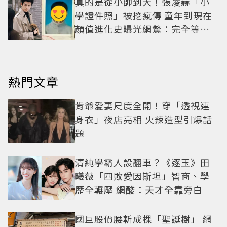
真的是從小帥到大！張凌赫「小
學證件照」被挖瘋傳 童年到現在
顏值進化史曝光網驚：完全等比
例長大
熱門文章
肯爺愛妻尺度全開！穿「透視連
身衣」夜店亮相 火辣造型引爆話
題
清純學霸人設翻車？《逐玉》田
曦薇「四敗愛因斯坦」智商、學
歷全輾壓 網酸：天才全靠旁白
國巨股價腰斬成棵「聖誕樹」 網