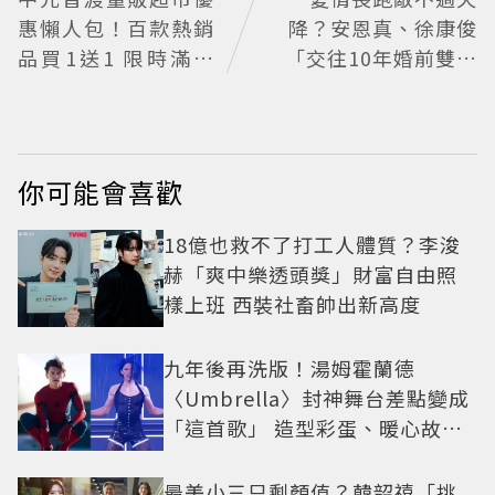
惠懶人包！百款熱銷
降？安恩真、徐康俊
品買1送1 限時滿額
「交往10年婚前雙出
最高22%回饋
軌」四角戀失控挑戰
愛情底線
你可能會喜歡
18億也救不了打工人體質？李浚
赫「爽中樂透頭獎」財富自由照
樣上班 西裝社畜帥出新高度
九年後再洗版！湯姆霍蘭德
〈Umbrella〉封神舞台差點變成
「這首歌」 造型彩蛋、暖心故事
一次公開
最美小三只剩顏值？韓韶禧「挑