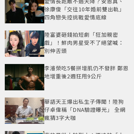
愛情長跑敵不過天降？安恩真、
徐康俊「交往10年婚前雙出軌」
四角戀失控挑戰愛情底線
陸富婆砸錢拍短劇「狂加親密
戲」！鮮肉男星受不了絕望喊：
別伸舌頭
李濬榮吃5餐拼增肌仍不發胖 鄭恩
地增重後2週狂甩9公斤
華語天王爆出私生子傳聞！陸狗
仔卓偉稱「DNA驗證曝光」 全網
瘋猜3字大咖