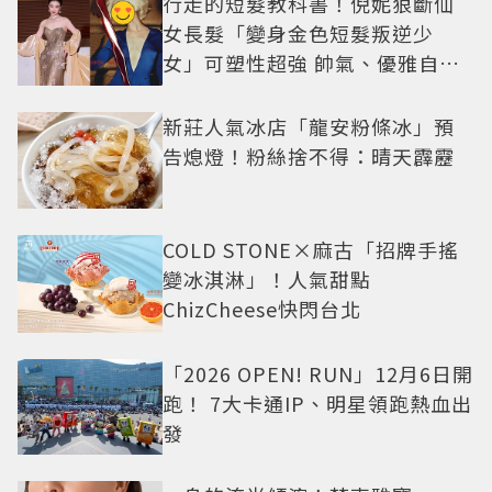
行走的短髮教科書！倪妮狠斷仙
女長髮「變身金色短髮叛逆少
女」可塑性超強 帥氣、優雅自由
切換
新莊人氣冰店「龍安粉條冰」預
告熄燈！粉絲捨不得：晴天霹靂
COLD STONE×麻古「招牌手搖
變冰淇淋」！人氣甜點
ChizCheese快閃台北
「2026 OPEN! RUN」12月6日開
跑！ 7大卡通IP、明星領跑熱血出
發