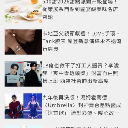
500甜2026甜點派對升級登場！
從策展系西點到國宴級美味名店
齊聚
卡地亞父親節獻禮！LOVE手環、
Tank腕表 摩登新意演繹永不退流
行經典
18億也救不了打工人體質？李浚
赫「爽中樂透頭獎」財富自由照
樣上班 西裝社畜帥出新高度
九年後再洗版！湯姆霍蘭德
〈Umbrella〉封神舞台差點變成
「這首歌」 造型彩蛋、暖心故事
一次公開