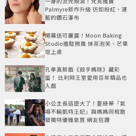
一身的流光傾瀉！梵克雅寶
Palmyre新作升級 彷如粉紅、湛
藍的鑽石瀑布
開幕送可麗露！Moon Baking
Studio進駐微風 抹茶泡芙、芒果
塔上桌
孔孝真新戲《殺手媽咪》藏彩
蛋！ 比利時王室愛用百年精品也
入戲
小公主長這麼大了！夏綠蒂「氣
場不輸凱特王妃」與媽媽同框散
發獨特優雅氣質 網友狂讚