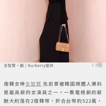
全智賢。圖 / Burberry提供
1
/
2
南韓女神
全智賢
先前曾被韓國媒體人爆料
是最高薪的女演員之一，一集電視劇的薪
酬大約落在2億韓幣，折合台幣約522萬，