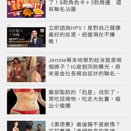
了！8款角色卡＋3款周邊 還
有聯名沾醬
PR
立即諮詢HPV！是對自己健康
最好的投資，把握現在不嫌
晚！
Jennie哥本哈根豹紋泳裝是哪
個牌子？IG度假同款曝光，原
來是金社長親自設計的聯名系
列，編輯推薦其他4款
PR
腹部脂肪的「剋星」找到了，
常吃這幾物，吃走大肚囊，瘦
出小蠻腰
《奧德賽》最搶鏡不是劇情？
莎莉賽隆「漁網裝真的能捕