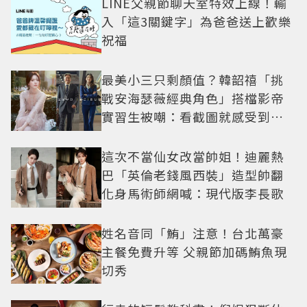
LINE父親節聊天室特效上線！輸
入「這3關鍵字」為爸爸送上歡樂
祝福
最美小三只剩顏值？韓韶禧「挑
戰安海瑟薇經典角色」搭檔影帝
實習生被嘲：看截圖就感受到演
技
這次不當仙女改當帥姐！迪麗熱
巴「英倫老錢風西裝」造型帥翻
化身馬術師網喊：現代版李長歌
姓名音同「鮪」注意！台北萬豪
主餐免費升等 父親節加碼鮪魚現
切秀