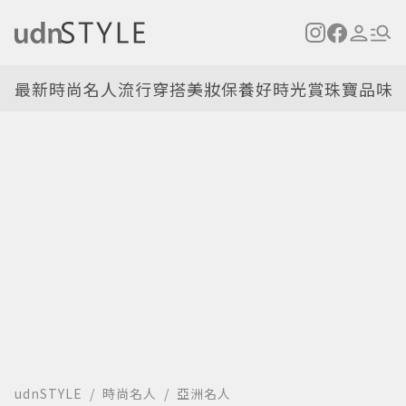
最新
時尚名人
流行穿搭
美妝保養
好時光
賞珠寶
品味
udnSTYLE
時尚名人
亞洲名人