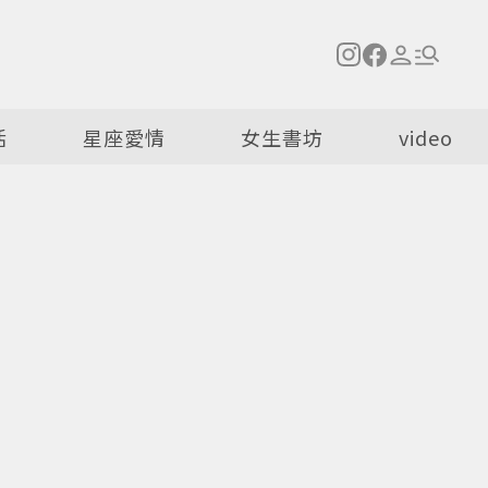
活
星座愛情
女生書坊
video