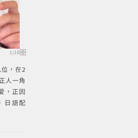
1
/
10
位，在2
正人一角
愛，正因
》日語配