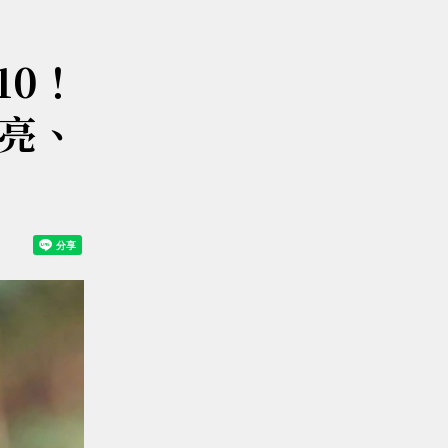
10！
亮、