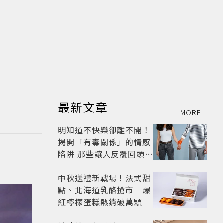
最新文章
MORE
明知道不快樂卻離不開！
揭開「有毒關係」的情感
陷阱 那些讓人反覆回頭的
「毒愛」為何比菸還難
戒？
中秋送禮新戰場！法式甜
點、北海道乳酪搶市 爆
紅檸檬蛋糕熱銷破萬顆