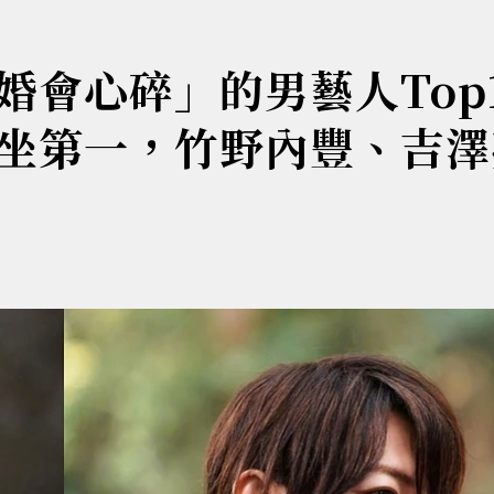
會心碎」的男藝人Top
坐第一，竹野內豐、吉澤