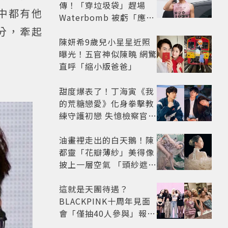
傳！「穿垃圾袋」趕場
中都有他
Waterbomb 被虧「應該
改名JPG」
分，牽起
陳妍希9歲兒小星星近照
曝光！五官神似陳曉 網驚
直呼「縮小版爸爸」
甜度爆表了！丁海寅《我
的荒糖戀愛》化身拳擊教
練守護初戀 失憶檢察官×
假男友打造今夏必看小甜
劇
油畫裡走出的白天鵝！陳
都靈「花瓣薄紗」美得像
披上一層空氣 「頭紗遮
面」玩出新花樣朦朧美感
太仙
這就是天團待遇？
BLACKPINK十周年見面
會「僅抽40人參與」報名
開始到截止僅9小時粉絲