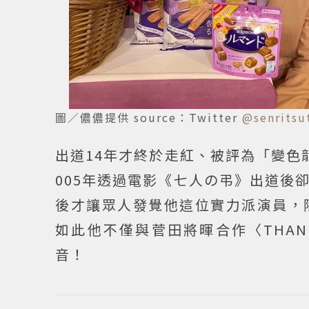
圖／儂儂提供 source：Twitter
@senritsu
出道14年才終於走紅、被評為「變色
005年透過電影《七人の弔》出道後
後才讓眾人發覺他這位實力派演員，
如此他不僅與菅田將暉合作〈THAN
音！