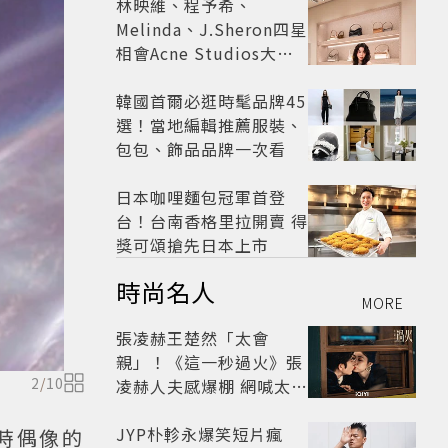
林映維、程予希、
Melinda、J.Sheron四星
相會Acne Studios大曬
北歐潮
韓國首爾必逛時髦品牌45
選！當地編輯推薦服裝、
包包、飾品品牌一次看
日本咖哩麵包冠軍首登
台！台南香格里拉開賣 得
獎可頌搶先日本上市
時尚名人
MORE
張凌赫王楚然「太會
親」！《這一秒過火》張
2
/
10
凌赫人夫感爆棚 網喊太有
氛圍
JYP朴軫永爆笑短片瘋
時偶像的