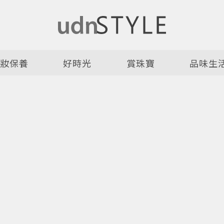
美妝保養
好時光
賞珠寶
品味生