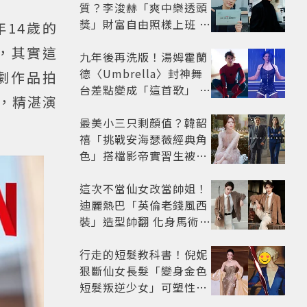
質？李浚赫「爽中樂透頭
獎」財富自由照樣上班 西
14歲的
裝社畜帥出新高度
，其實這
九年後再洗版！湯姆霍蘭
德〈Umbrella〉封神舞
劇作品拍
台差點變成「這首歌」 造
，精湛演
型彩蛋、暖心故事一次公
開
最美小三只剩顏值？韓韶
禧「挑戰安海瑟薇經典角
色」搭檔影帝實習生被
嘲：看截圖就感受到演技
這次不當仙女改當帥姐！
迪麗熱巴「英倫老錢風西
裝」造型帥翻 化身馬術師
網喊：現代版李長歌
行走的短髮教科書！倪妮
狠斷仙女長髮「變身金色
短髮叛逆少女」可塑性超
強 帥氣、優雅自由切換