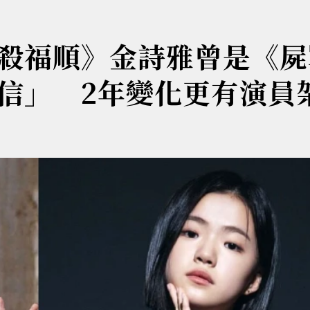
殺福順》金詩雅曾是《屍
信」 2年變化更有演員