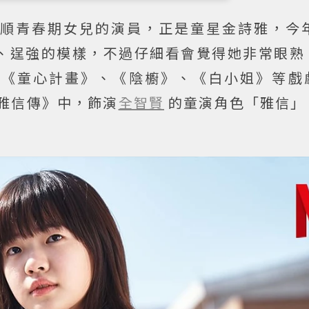
順青春期女兒的演員，正是童星金詩雅，今年
、逞強的模樣，不過仔細看會覺得她非常眼熟
過《童心計畫》、《陰櫥》、《白小姐》等戲
：雅信傳》中，飾演
全智賢
的童演角色「雅信」