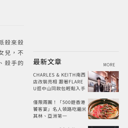
派殺來殺
女兒，不
最新文章
、殺手的
MORE
CHARLES & KEITH南西
店改裝亮相 跟著FLARE
U逛中山同款包輕鬆入手
僅限兩團！「500遊香港
饕客宴」名人領路吃遍米
其林、亞洲第一