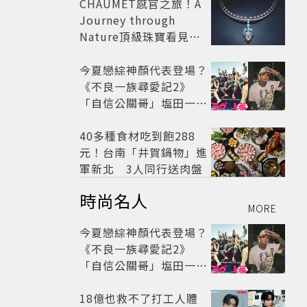
CHAUMET感官之旅！A
Journey through
Nature頂級珠寶看見植
物香氣
今夏戀綜神顏代表登場？
《不良一族尋愛記2》
「自信公關哥」塩田一馬
背景起底 街頭辣男翻身當
老闆
40多種食材吃到飽288
元！台南「井賀鍋物」進
軍新北 3人同行送肉盤
時尚名人
MORE
今夏戀綜神顏代表登場？
《不良一族尋愛記2》
「自信公關哥」塩田一馬
背景起底 街頭辣男翻身當
老闆
18億也救不了打工人體