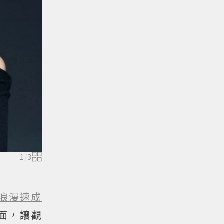
1
/
3
浪漫速成
面，讓觀