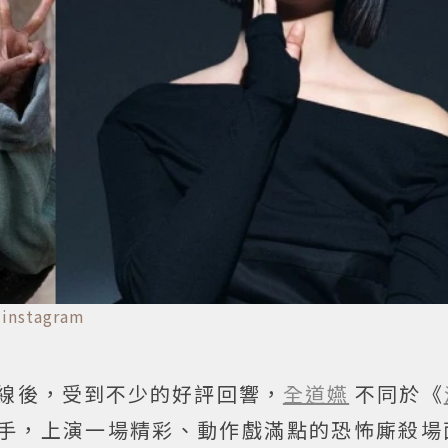
a
instagram
x上線後，受到不少的好評回響，
全道嬿
不同於《
手，上演一場精彩、動作戲滿點的恐怖廝殺場