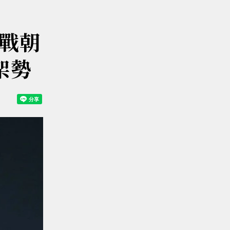
戰朝
架勢