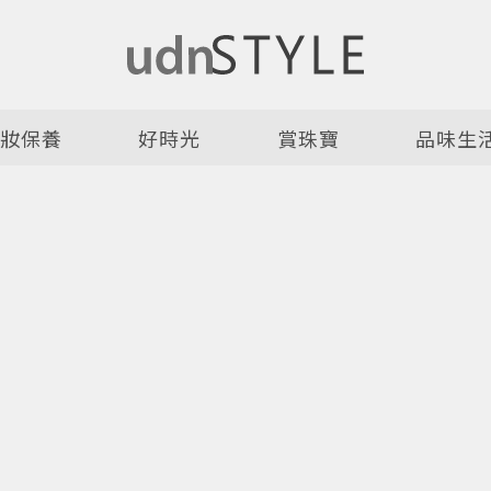
美妝保養
好時光
賞珠寶
品味生