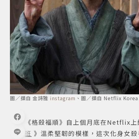
圖／擷自 金詩雅
instagram
、圖／擷自 Netflix Kore
《格殺福順》自上個月底在Netfli
班
》溫柔堅韌的模樣，這次化身女殺