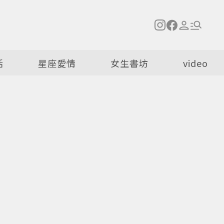
活
星座愛情
女生書坊
video