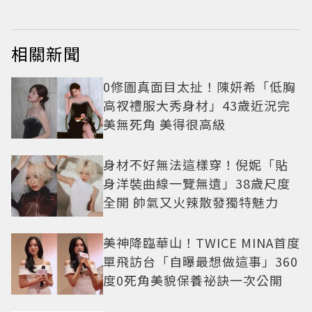
相關新聞
0修圖真面目太扯！陳妍希「低胸
高衩禮服大秀身材」43歲近況完
美無死角 美得很高級
身材不好無法這樣穿！倪妮「貼
身洋裝曲線一覽無遺」38歲尺度
全開 帥氣又火辣散發獨特魅力
美神降臨華山！TWICE MINA首度
單飛訪台「自曝最想做這事」360
度0死角美貌保養祕訣一次公開