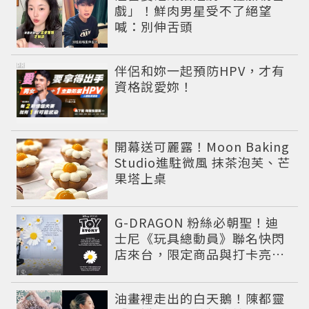
戲」！鮮肉男星受不了絕望
喊：別伸舌頭
PR
伴侶和妳一起預防HPV，才有
資格說愛妳！
開幕送可麗露！Moon Baking
Studio進駐微風 抹茶泡芙、芒
果塔上桌
G-DRAGON 粉絲必朝聖！迪
士尼《玩具總動員》聯名快閃
店來台，限定商品與打卡亮點
公開
油畫裡走出的白天鵝！陳都靈