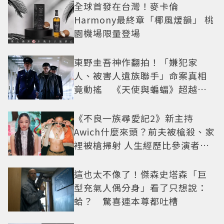
全球首發在台灣！麥卡倫
Harmony最終章「椰風煖韻」 桃
園機場限量登場
東野圭吾神作翻拍！「嫌犯家
人、被害人遺族聯手」命案真相
竟動搖 《天使與蝙蝠》超越懸
疑框架展開
《不良一族尋愛記2》新主持
Awich什麼來頭？前夫被槍殺、家
裡被槍掃射 人生經歷比參演者還
抓馬！
這也太不像了！傑森史塔森「巨
型充氣人偶分身」看了只想說：
蛤？ 驚喜連本尊都吐槽