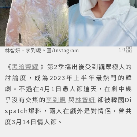
林智妍、李到晛。圖/Instagram
1
/
1
《
黑暗榮耀
》第2季播出後受到觀眾極大的
討論度，成為2023年上半年最熱門的韓
劇。不過在4月1日愚人節這天，在劇中幾
乎沒有交集的
李到晛
與
林智妍
卻被韓國Di
spatch爆料，兩人在戲外是對情侶，曾共
度3月14日情人節。