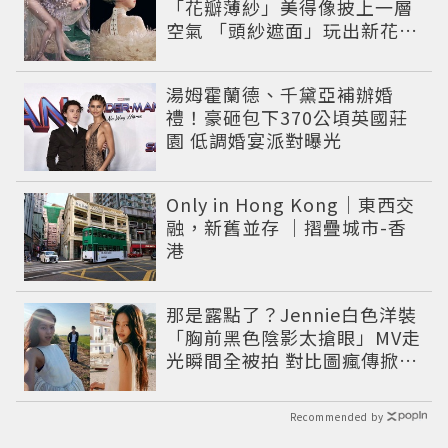
「花瓣薄紗」美得像披上一層
空氣 「頭紗遮面」玩出新花樣
朦朧美感太仙
湯姆霍蘭德、千黛亞補辦婚
禮！豪砸包下370公頃英國莊
園 低調婚宴派對曝光
Only in Hong Kong｜東西交
融，新舊並存 ｜摺疊城市-香
港
那是露點了？Jennie白色洋裝
「胸前黑色陰影太搶眼」MV走
光瞬間全被拍 對比圖瘋傳掀論
戰
Recommended by