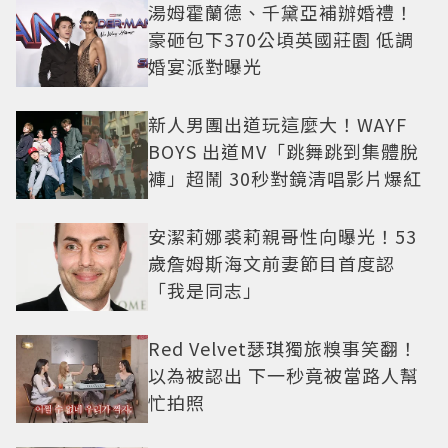
湯姆霍蘭德、千黛亞補辦婚禮！
豪砸包下370公頃英國莊園 低調
婚宴派對曝光
新人男團出道玩這麼大！WAYF
BOYS 出道MV「跳舞跳到集體脫
褲」超鬧 30秒對鏡清唱影片爆紅
安潔莉娜裘莉親哥性向曝光！53
歲詹姆斯海文前妻節目首度認
「我是同志」
Red Velvet瑟琪獨旅糗事笑翻！
以為被認出 下一秒竟被當路人幫
忙拍照