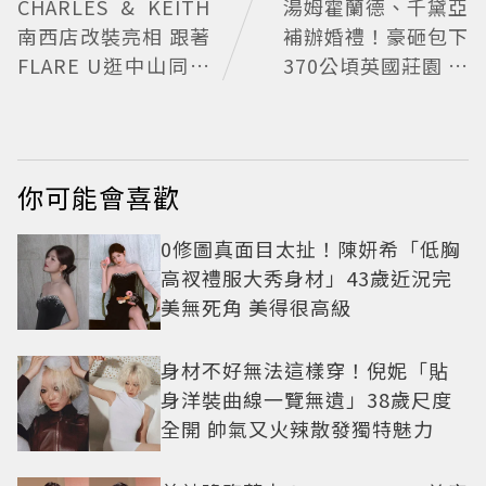
CHARLES & KEITH
湯姆霍蘭德、千黛亞
南西店改裝亮相 跟著
補辦婚禮！豪砸包下
FLARE U逛中山同款
370公頃英國莊園 低
包輕鬆入手
調婚宴派對曝光
你可能會喜歡
0修圖真面目太扯！陳妍希「低胸
高衩禮服大秀身材」43歲近況完
美無死角 美得很高級
身材不好無法這樣穿！倪妮「貼
身洋裝曲線一覽無遺」38歲尺度
全開 帥氣又火辣散發獨特魅力