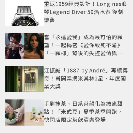
重返1959經典設計！Longines浪
琴Legend Diver 59潛水表 復刻
懷舊
當「永遠愛我」成為最可怕的願
望！一起揭密《愛你致死不渝》
「一願柳」背後的失控愛情與爆
紅之路
江振誠「1887 by André」再續傳
奇！甫開業摘米其林2星、年度開
業大獎
手刷抹茶、日系茶韻化為療癒甜
點！「米弎豆」夏季茶季開跑，
快閃店限定茶飲清爽登場