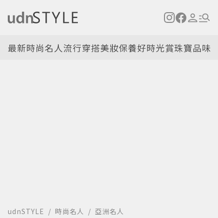
最新
時尚名人
流行穿搭
美妝保養
好時光
賞珠寶
品味
udnSTYLE
時尚名人
亞洲名人