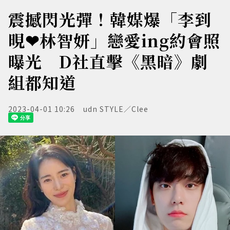
震撼閃光彈！韓媒爆「李到
晛❤林智妍」戀愛ing約會照
曝光 D社直擊《黑暗》劇
組都知道
2023-04-01 10:26
udn STYLE／Clee