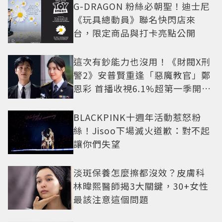
G-DRAGON 粉絲必朝聖！迪士尼
《玩具總動員》聯名快閃店來
台，限定商品與打卡亮點公開
這次有鈔能力也沒用！《財閥X刑
警2》安普賢重逢「惡魔教官」鄭
恩彩 首播收視6.1%超第一季開紅
盤
BLACKPINK十週年活動惹怒粉
絲！Jisoo下場滅火道歉：對不起
讓你們失望
淡斑保養怎麼擦都沒效？皮膚科
林暐熙醫師揭3大關鍵，30+女性
最該注意這個問題