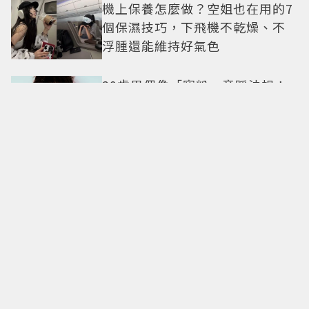
機上保養怎麼做？空姐也在用的7
個保濕技巧，下飛機不乾燥、不
浮腫還能維持好氣色
29歲男偶像「寵粉」竟踩法規！
遭警方約談後現身籲粉絲守法
7-ELEVEN哈根達斯限時優惠再加
碼 迷你杯、雪糕、雪酥「買10送
13」
全國電子台南仁德中山店開幕！
限時5天指定家電9折 還有每日限
量商品