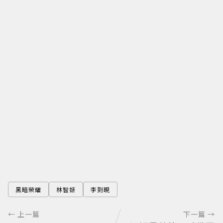
黑暗榮耀
林智妍
李到晛
← 上一篇
下一篇 →