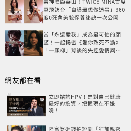
美神降臨華山！TWICE MINA首度
單飛訪台「自曝最想做這事」360
度0死角美貌保養祕訣一次公開
當「永遠愛我」成為最可怕的願
望！一起揭密《愛你致死不渝》
「一願柳」背後的失控愛情與爆
紅之路
網友都在看
PR
立即諮詢HPV！是對自己健康
最好的投資，把握現在不嫌
晚！
陸富婆砸錢拍短劇「狂加親密