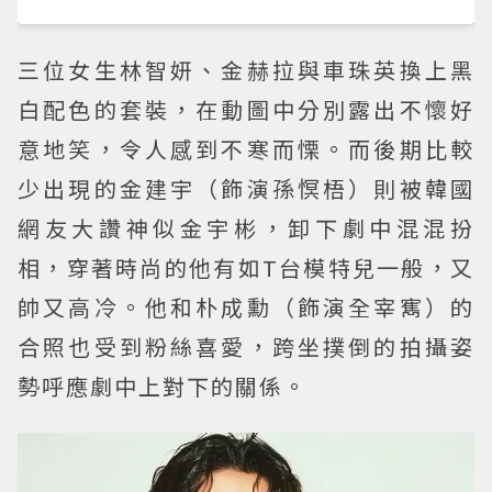
三位女生林智妍、金赫拉與車珠英換上黑
白配色的套裝，在動圖中分別露出不懷好
意地笑，令人感到不寒而慄。而後期比較
少出現的金建宇（飾演孫慏梧）則被韓國
網友大讚神似金宇彬，卸下劇中混混扮
相，穿著時尚的他有如T台模特兒一般，又
帥又高冷。他和朴成勳（飾演全宰寯）的
合照也受到粉絲喜愛，跨坐撲倒的拍攝姿
勢呼應劇中上對下的關係。