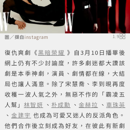
圖／擷自
instagram
1
/
9
復仇爽劇《
黑暗榮耀
》自3月10日播畢後
網上仍有不少討論度，許多劇迷都大讚該
劇是本季神劇，演員、劇情都在線，大結
局也讓人滿意。除了宋慧喬、李到晛再度
收穫一波人氣之外，無惡不作的「霸凌五
人幫」
林智妍
、
朴成勳
、
金赫拉
、
車珠英
、
金建宇
也成為可愛又迷人的反派角色。
他們合作後立刻成為好友，在彼此有新劇