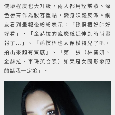
使壞程度也大升級，兩人都用煙燻妝、深
色唇膏作為妝容重點，變身妖豔反派。網
友看到畫報後紛紛表示：「孫慏梧好帥好
好看」、「金赫拉的瘋魔感延伸到時尚畫
報了...」、「孫慏梧也太像模特兒了吧，
拍出來超有質感」、「第一張（林智妍、
金赫拉、車珠英合照）如果是女團形象照
的話我一定追」。