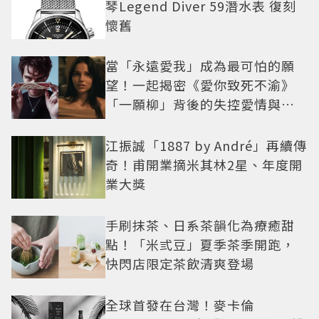
琴Legend Diver 59潛水表 復刻
懷舊
當「永遠愛我」成為最可怕的願
望！一起揭密《愛你致死不渝》
「一願柳」背後的失控愛情與爆
紅之路
江振誠「1887 by André」再續傳
奇！甫開業摘米其林2星、年度開
業大獎
手刷抹茶、日系茶韻化為療癒甜
點！「米弎豆」夏季茶季開跑，
快閃店限定茶飲清爽登場
全球首發在台灣！麥卡倫