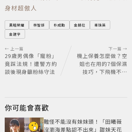
身材超傲人
黑暗榮耀
林智妍
朴成勳
金赫拉
車珠英
金建宇
← 上一篇
下一篇 →
29歲男偶像「寵粉」
機上保養怎麼做？空
竟踩法規！遭警方約
姐也在用的7個保濕
談後現身籲粉絲守法
技巧，下飛機不乾
燥、不浮腫還能維持
好氣色
你可能會喜歡
難怪不能沒有妹妹頭！「田曦薇
沒瀏海差點認不出來」甜妹天花