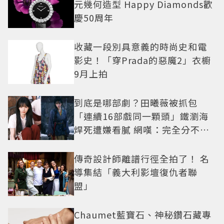
元幾何造型 Happy Diamonds歡
慶50周年
收藏一段別具意義的時尚史和電
影史！「穿Prada的惡魔2」衣櫥
9月上拍
到底是哪部劇？田曦薇被抓包
「連續16部戲同一顆頭」鐵瀏海
焊死遭嫌看膩 網嘆：完全分不出
角色
傳奇設計師離譜行徑全拍了！ 名
導集結「義大利影壇復仇者聯
盟」
Chaumet藍寶石、神秘鑽石藏專