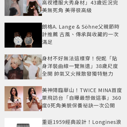
高衩禮服大秀身材」43歲近況完
美無死角 美得很高級
朗格A. Lange & Söhne父親節時
計推薦 古風、傳承與收藏的一次
滿足
身材不好無法這樣穿！倪妮「貼
身洋裝曲線一覽無遺」38歲尺度
全開 帥氣又火辣散發獨特魅力
美神降臨華山！TWICE MINA首度
單飛訪台「自曝最想做這事」360
度0死角美貌保養祕訣一次公開
重返1959經典設計！Longines浪