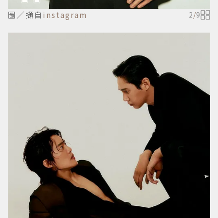
圖／擷自
instagram
2
/
9