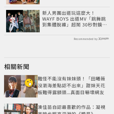
新人男團出道玩這麼大！
WAYF BOYS 出道MV「跳舞跳
到集體脫褲」超鬧 30秒對鏡清
唱影片爆紅
Recommended by
相關新聞
難怪不能沒有妹妹頭！「田曦薇
沒瀏海差點認不出來」甜妹天花
板難得露額頭...真面目嚇壞網友
湊佳苗自認最喜歡的作品：凝視
黑暗也照亮深淵的《曉星》