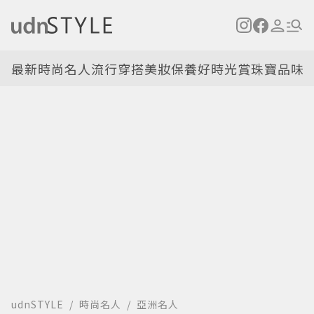
最新
時尚名人
流行穿搭
美妝保養
好時光
賞珠寶
品味
udnSTYLE
時尚名人
亞洲名人