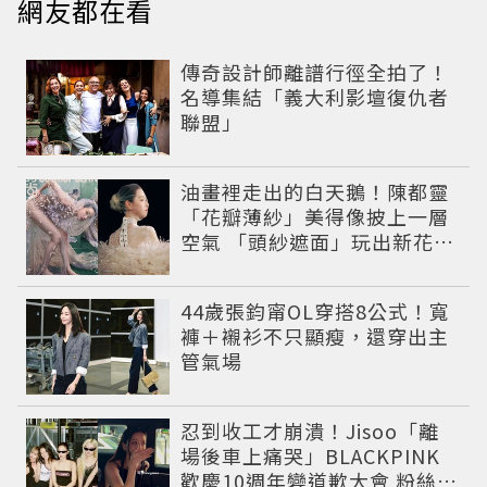
網友都在看
傳奇設計師離譜行徑全拍了！
名導集結「義大利影壇復仇者
聯盟」
油畫裡走出的白天鵝！陳都靈
「花瓣薄紗」美得像披上一層
空氣 「頭紗遮面」玩出新花樣
朦朧美感太仙
44歲張鈞甯OL穿搭8公式！寬
褲＋襯衫不只顯瘦，還穿出主
管氣場
忍到收工才崩潰！Jisoo「離
場後車上痛哭」BLACKPINK
歡慶10週年變道歉大會 粉絲看