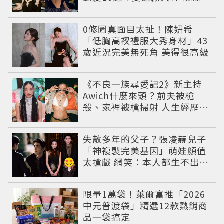
了超心疼
0修圖真面目太扯！陳妍希
「低胸高衩禮服大秀身材」43
歲近況完美無死角 美得很高級
《不良一族尋愛記2》新主持
Awich什麼來頭？前夫被槍
殺、家裡被槍掃射 人生經歷比
參演者還抓馬！
失散多年的父子？張凌赫兒子
「神複製完美基因」萌娃顏值
太搶戲 網笑：本人都生不出這
麼像
限量1萬袋！萊爾富推「2026
中元普渡袋」精選12款熱銷商
品一袋搞定