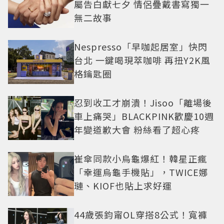
屬告白獻七夕 情侶疊戴書寫獨一
無二故事
Nespresso「早咖起居室」快閃
台北 一鍵喝現萃咖啡 再扭Y2K風
格鑰匙圈
忍到收工才崩潰！Jisoo「離場後
車上痛哭」BLACKPINK歡慶10週
年變道歉大會 粉絲看了超心疼
崔傘同款小烏龜爆紅！韓星正瘋
「幸運烏龜手機貼」，TWICE娜
璉、KIOF也貼上求好運
44歲張鈞甯OL穿搭8公式！寬褲