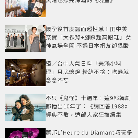
懷孕後首度露面超性感！田中美
奈實「大裸背+腳踩超高跟鞋」女
神氣場全開 不過日本網友卻狠酸
獨／台中人氣日料「美滿小料
理」月底熄燈 粉絲不捨：吃過就
念念不忘
不只《鬼怪》十週年！這9部韓劇
都播出10年了：《請回答1988》
經典不敗，這部大家狂推續集
蕭邦L'Heure du Diamant巧玩多