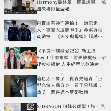
Harmony最終章「椰風煖韻」 桃
園機場限量登場
東野圭吾神作翻拍！「嫌犯家
人、被害人遺族聯手」命案真相
竟動搖 《天使與蝙蝠》超越懸
疑框架展開
《不良一族尋愛記2》新主持
Awich什麼來頭？前夫被槍殺、家
裡被槍掃射 人生經歷比參演者還
抓馬！
這也太不像了！傑森史塔森「巨
型充氣人偶分身」看了只想說：
蛤？ 驚喜連本尊都吐槽
G-DRAGON 粉絲必朝聖！迪士尼