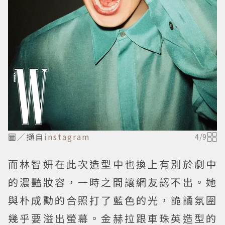
圖／擷自
instagram
4
/
9
而林智妍在此次造型中也換上有別於劇中
的濃豔妝容，一時之間讓網友認不出。她
與朴成勳的合照打了藍色的光，詭譎氛圍
幾乎要溢出螢幕。金赫拉跟車珠英造型的