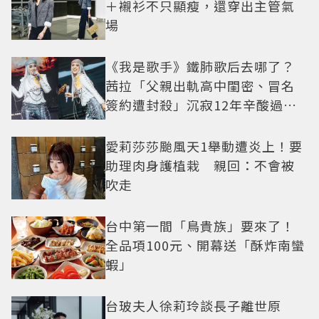
＋襯衫不只顯瘦，還穿出主管氣
場
《我是歌手》鐵肺歌后去哪了？
茜拉「父親出軌高中閨密、冒名
簽約遭封殺」沉寂12年辛酸過往
曝光
愛莉莎莎颱風天1舉動遭炎上！要
助理肉身護植栽 親回：不會被
吹走
台中第一間「鳥貴族」要來了！
全品項100元、開幕送「酥炸南蠻
蝦」
台玻夫人徐莉玲談長子離世原