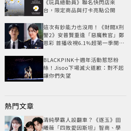
《玩具總動員》聯名快閃店來
台，限定商品與打卡亮點公開
這次有鈔能力也沒用！《財閥X刑
警2》安普賢重逢「惡魔教官」鄭
恩彩 首播收視6.1%超第一季開紅
盤
BLACKPINK十週年活動惹怒粉
絲！Jisoo下場滅火道歉：對不起
讓你們失望
熱門文章
清純學霸人設翻車？《逐玉》田
曦薇「四敗愛因斯坦」智商、學