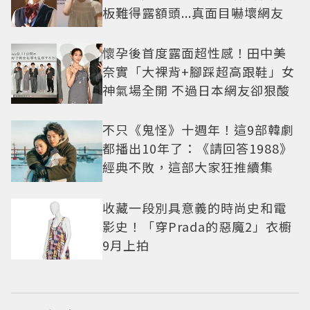
板難得露額頭...真面目嚇壞網友
懷孕後首度露面超性感！田中美
奈實「大裸背+腳踩超高跟鞋」女
神氣場全開 不過日本網友卻狠酸
不只《鬼怪》十週年！這9部韓劇
都播出10年了：《請回答1988》
經典不敗，這部大家狂推續集
收藏一段別具意義的時尚史和電
影史！「穿Prada的惡魔2」衣櫥
9月上拍