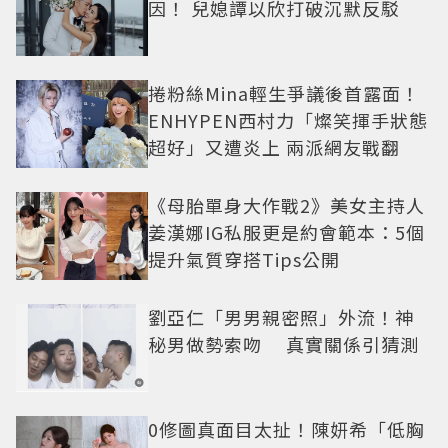
因！ 兒媳譚以欣打破沉默反駁
捲粉絲Mina輕生爭議後首露面！
ENHYPEN西村力「燦笑揮手狀態
超好」又遭炎上 兩派網友戰翻
《母胎單身大作戰2》美女主持人
姜漢娜IG私服更是約會範本：5個
提升氣質穿搭Tips公開
劉亞仁「男男親密照」外流！神
秘男做勢索吻 真實關係引猜測
0修圖真面目太扯！陳妍希「低胸