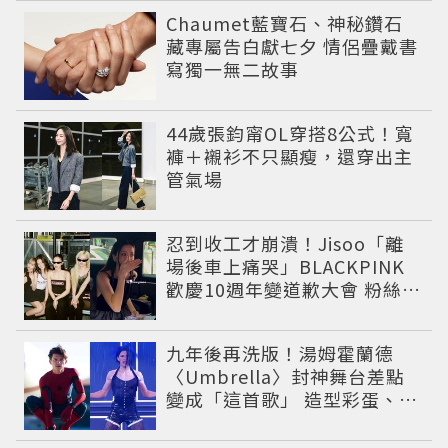
Chaumet藍寶石、神秘鑽石
藏專屬告白獻七夕 情侶疊戴書
寫獨一無二故事
44歲張鈞甯OL穿搭8公式！寬
褲＋襯衫不只顯瘦，還穿出主
管氣場
忍到收工才崩潰！Jisoo「離
場後車上痛哭」BLACKPINK
歡慶10週年變道歉大會 粉絲看
了超心疼
九年後再洗版！湯姆霍蘭德
〈Umbrella〉封神舞台差點
變成「這首歌」 造型彩蛋、暖
心故事一次公開