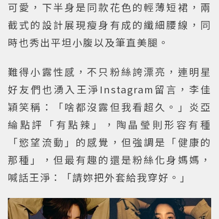
可愛，下半身是同款花色的輕薄短裙，兩
截式的設計展現瘦身有成的纖細腰線，同
時也秀出平坦小腹以及筆直美腿。
難得小露性感，不只粉絲誇漂亮，連明星
好友們也湧入王淨Instagram留言，李佳
穎笑稱：「啥都沒露但我看超久。」炎亞
綸點評「有點辣」，陶晶瑩則形容有種
「慾望流動」的感覺，但強調是「健康的
那種」，但最有趣的還是粉絲化身媽媽，
喊話王淨：「請妳把外套給我穿好。」