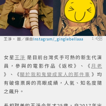
王淨。 圖／擷自
Instagram/_ginglebellaaa
1
/
4
女星
王淨
是目前台灣炙手可熱的新生代演
員，參與的電影作品《返校》、《
月老
》、《
關於我和鬼變成家人的那件事
》均
有破億票房的亮眼成績，人氣、知名度隨
之飆升。
長相甜美的王淨今年才25歲，自2017年出