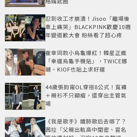
格鑰匙圈
忍到收工才崩潰！Jisoo「離場後
車上痛哭」BLACKPINK歡慶10週
年變道歉大會 粉絲看了超心疼
崔傘同款小烏龜爆紅！韓星正瘋
「幸運烏龜手機貼」，TWICE娜
璉、KIOF也貼上求好運
44歲張鈞甯OL穿搭8公式！寬褲
＋襯衫不只顯瘦，還穿出主管氣
場
《我是歌手》鐵肺歌后去哪了？
茜拉「父親出軌高中閨密、冒名