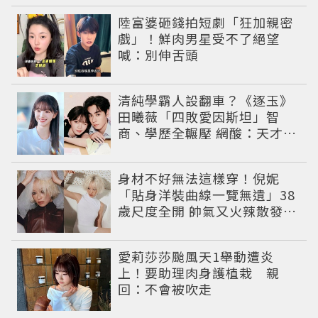
陸富婆砸錢拍短劇「狂加親密
戲」！鮮肉男星受不了絕望
喊：別伸舌頭
清純學霸人設翻車？《逐玉》
田曦薇「四敗愛因斯坦」智
商、學歷全輾壓 網酸：天才全
靠旁白
身材不好無法這樣穿！倪妮
「貼身洋裝曲線一覽無遺」38
歲尺度全開 帥氣又火辣散發獨
特魅力
愛莉莎莎颱風天1舉動遭炎
上！要助理肉身護植栽 親
回：不會被吹走