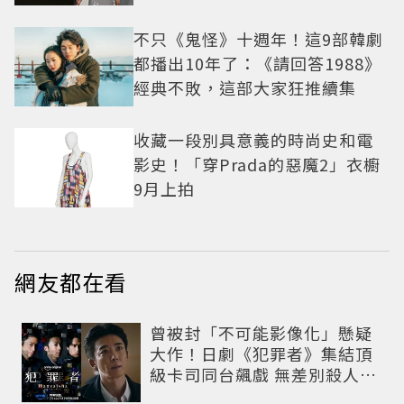
不只《鬼怪》十週年！這9部韓劇
都播出10年了：《請回答1988》
經典不敗，這部大家狂推續集
收藏一段別具意義的時尚史和電
影史！「穿Prada的惡魔2」衣櫥
9月上拍
網友都在看
曾被封「不可能影像化」懸疑
大作！日劇《犯罪者》集結頂
級卡司同台飆戲 無差別殺人案
捲出政商黑幕