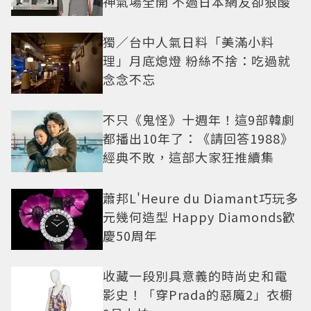
神氣場全開 不過日本網友卻狠酸
獨／台中人氣日料「美滿小料
理」月底熄燈 粉絲不捨：吃過就
念念不忘
不只《鬼怪》十週年！這9部韓劇
都播出10年了：《請回答1988》
經典不敗，這部大家狂推續集
蕭邦L'Heure du Diamant巧玩多
元幾何造型 Happy Diamonds歡
慶50周年
收藏一段別具意義的時尚史和電
影史！「穿Prada的惡魔2」衣櫥