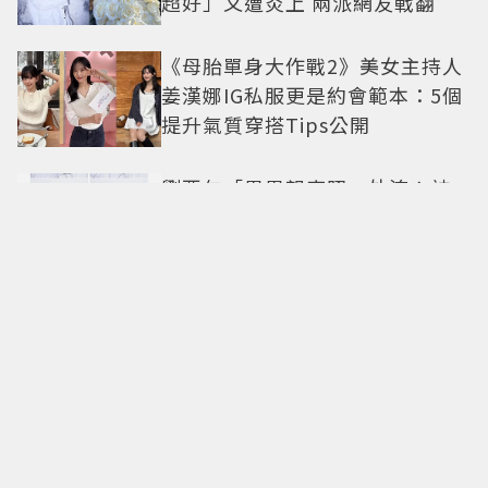
超好」又遭炎上 兩派網友戰翻
《母胎單身大作戰2》美女主持人
姜漢娜IG私服更是約會範本：5個
提升氣質穿搭Tips公開
劉亞仁「男男親密照」外流！神
秘男做勢索吻 真實關係引猜測
0修圖真面目太扯！陳妍希「低胸
高衩禮服大秀身材」43歲近況完
美無死角 美得很高級
朗格A. Lange & Söhne父親節時
計推薦 古風、傳承與收藏的一次