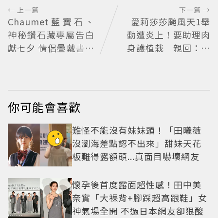
← 上一篇
下一篇 →
Chaumet藍寶石、
愛莉莎莎颱風天1舉
神秘鑽石藏專屬告白
動遭炎上！要助理肉
獻七夕 情侶疊戴書寫
身護植栽 親回：不
獨一無二故事
會被吹走
你可能會喜歡
難怪不能沒有妹妹頭！「田曦薇
沒瀏海差點認不出來」甜妹天花
板難得露額頭...真面目嚇壞網友
懷孕後首度露面超性感！田中美
奈實「大裸背+腳踩超高跟鞋」女
神氣場全開 不過日本網友卻狠酸