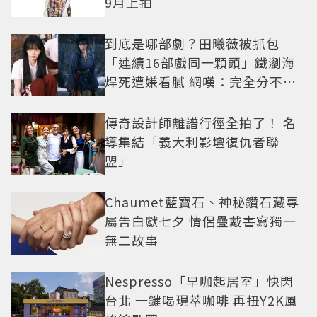
9月上拍
到底是哪部劇？田曦薇被抓包
「連續16部戲同一顆頭」鐵瀏海
焊死遭嫌看膩 網嘆：完全分不出
角色
傳奇設計師離譜行徑全拍了！ 名
導集結「義大利影壇復仇者聯
盟」
Chaumet藍寶石、神秘鑽石藏專
屬告白獻七夕 情侶疊戴書寫獨一
無二故事
Nespresso「早咖起居室」快閃
台北 一鍵喝現萃咖啡 再扭Y2K風