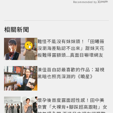
Recommended by
相關新聞
難怪不能沒有妹妹頭！「田曦薇
沒瀏海差點認不出來」甜妹天花
板難得露額頭...真面目嚇壞網友
湊佳苗自認最喜歡的作品：凝視
黑暗也照亮深淵的《曉星》
懷孕後首度露面超性感！田中美
奈實「大裸背+腳踩超高跟鞋」女