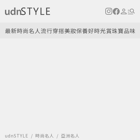
最新
時尚名人
流行穿搭
美妝保養
好時光
賞珠寶
品味
udnSTYLE
時尚名人
亞洲名人