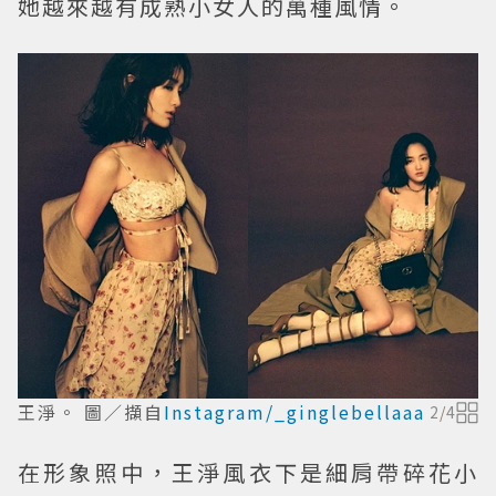
她越來越有成熟小女人的萬種風情。
王淨。 圖／擷自
Instagram/_ginglebellaaa
2
/
4
在形象照中，王淨風衣下是細肩帶碎花小