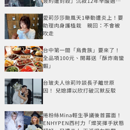
簽約遭封殺」沉寂12年辛酸過往
曝光
愛莉莎莎颱風天1舉動遭炎上！要
助理肉身護植栽 親回：不會被
吹走
台中第一間「鳥貴族」要來了！
全品項100元、開幕送「酥炸南蠻
蝦」
台玻夫人徐莉玲談長子離世原
因！ 兒媳譚以欣打破沉默反駁
捲粉絲Mina輕生爭議後首露面！
ENHYPEN西村力「燦笑揮手狀態