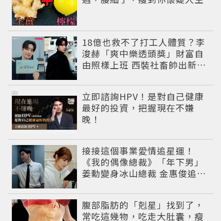
18億也救不了打工人體質？李
浚赫「爽中樂透頭獎」財富自
由照樣上班 西裝社畜帥出新高
度
PR
立即諮詢HPV！是對自己健康
最好的投資，把握現在不嫌
晚！
接接這個事業愛情追星運！
《我的偶像總裁》「年下男」
姜勳變身冰山總裁 金惠俊追星
成功還偶遇愛情
PR
腹部脂肪的「剋星」找到了，
常吃這幾物，吃走大肚囊，瘦