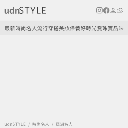
最新
時尚名人
流行穿搭
美妝保養
好時光
賞珠寶
品味
udnSTYLE
時尚名人
亞洲名人