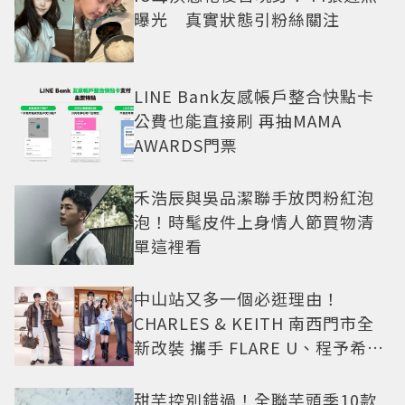
曝光 真實狀態引粉絲關注
LINE Bank友感帳戶整合快點卡
公費也能直接刷 再抽MAMA
AWARDS門票
禾浩辰與吳品潔聯手放閃粉紅泡
泡！時髦皮件上身情人節買物清
單這裡看
中山站又多一個必逛理由！
CHARLES & KEITH 南西門市全
新改裝 攜手 FLARE U、程予希演
繹秋季時尚
甜芋控別錯過！全聯芋頭季10款