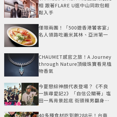
相 跟著FLARE U逛中山同款包輕
鬆入手
僅限兩團！「500遊香港饕客宴」
名人領路吃遍米其林、亞洲第一
CHAUMET感官之旅！A Journey
through Nature頂級珠寶看見植
物香氣
今夏戀綜神顏代表登場？《不良
一族尋愛記2》「自信公關哥」塩
田一馬背景起底 街頭辣男翻身當
老闆
40多種食材吃到飽288元！台南