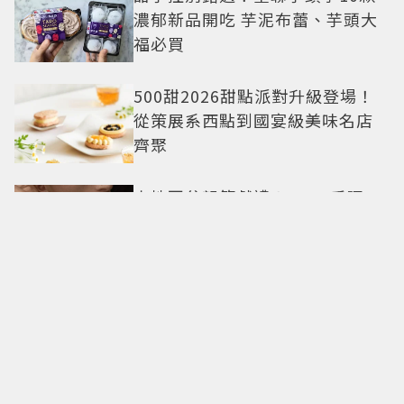
濃郁新品開吃 芋泥布蕾、芋頭大
福必買
500甜2026甜點派對升級登場！
從策展系西點到國宴級美味名店
齊聚
卡地亞父親節獻禮！LOVE手環、
Tank腕表 摩登新意演繹永不退流
行經典
18億也救不了打工人體質？李浚
赫「爽中樂透頭獎」財富自由照
樣上班 西裝社畜帥出新高度
九年後再洗版！湯姆霍蘭德