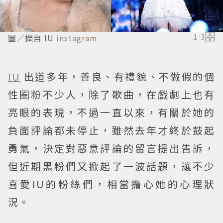
圖／擷自 IU
instagram
1
/
3
IU
出道多年，善良、有禮貌、不做假的個
性圈粉不少人，除了歌曲，在戲劇上也有
亮眼的表現，不過一直以來，有關於她的
負面評論都未停止，雖然去年才終於鼓起
勇氣，決定對惡意評論的留言提出告訴，
但近期黑粉們又掀起了一波話題，讓不少
喜愛IU的粉絲們，相當擔心她的心理狀
況。