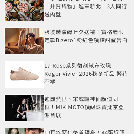
「井賀鍋物」進軍新北 3人同行
送肉盤
張凌赫演繹七夕送禮！寶格麗限
定款B.zero1粉紅色項鍊甜蜜告白
La Rose系列復刻絨布玫瑰
Roger Vivier 2026秋冬新品 繁花
不褪
迪麗熱巴、宋威龍神仙顏值同
框！MIKIMOTO頂級珠寶北京亞
洲首展
IU耳疾惡化後首現身！44張近照