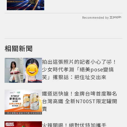
Recommended by
相關新聞
拍出這張照片的記者小心了🤣！
少女時代孝淵「絕美pose變搞
笑」撂狠話：把住址交出來
鐵道迷快搶！金牌台啤首度聯名
台灣高鐵 全新N700ST限定罐開
賣
火辣開喝！絕對伏特加攜手