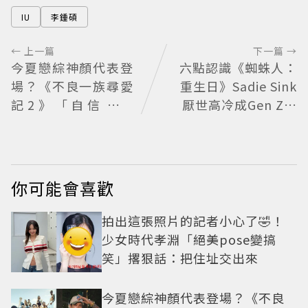
IU
李鍾碩
← 上一篇
下一篇 →
今夏戀綜神顏代表登
六點認識《蜘蛛人：
場？《不良一族尋愛
重生日》Sadie Sink
記2》「自信公關
厭世高冷成Gen Z新
哥」塩田一馬背景起
女神
底 街頭辣男翻身當老
闆
你可能會喜歡
拍出這張照片的記者小心了🤣！
少女時代孝淵「絕美pose變搞
笑」撂狠話：把住址交出來
今夏戀綜神顏代表登場？《不良