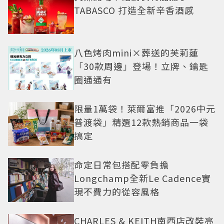
TABASCO 打造全新辛香酒感
八色烤肉mini×葬送的芙莉蓮
「30款周邊」登場！立牌、鑰匙
圈通通有
限量1萬袋！萊爾富推「2026中元
普渡袋」精選12款熱銷商品一袋
搞定
命定日常包搭配零負擔
Longchamp全新Le Cadence實
現不費力的從容風格
CHARLES & KEITH南西店改裝亮