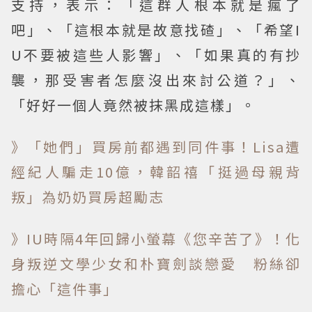
支持，表示：「這群人根本就是瘋了
吧」、「這根本就是故意找碴」、「希望I
U不要被這些人影響」、「如果真的有抄
襲，那受害者怎麼沒出來討公道？」、
「好好一個人竟然被抹黑成這樣」。
》「她們」買房前都遇到同件事！Lisa遭
經紀人騙走10億，韓韶禧「挺過母親背
叛」為奶奶買房超勵志
》IU時隔4年回歸小螢幕《您辛苦了》！化
身叛逆文學少女和朴寶劍談戀愛 粉絲卻
擔心「這件事」