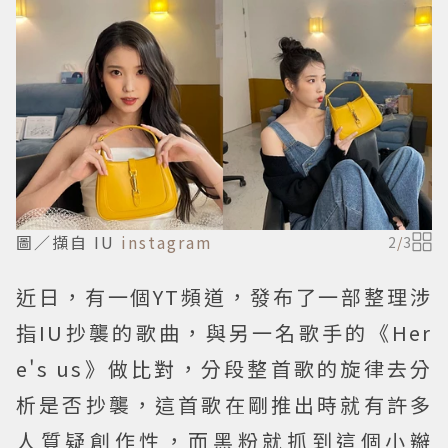
圖／擷自 IU
instagram
2
/
3
近日，有一個YT頻道，發布了一部整理涉
指IU抄襲的歌曲，與另一名歌手的《Her
e's us》做比對，分段整首歌的旋律去分
析是否抄襲，這首歌在剛推出時就有許多
人質疑創作性，而黑粉就抓到這個小辮