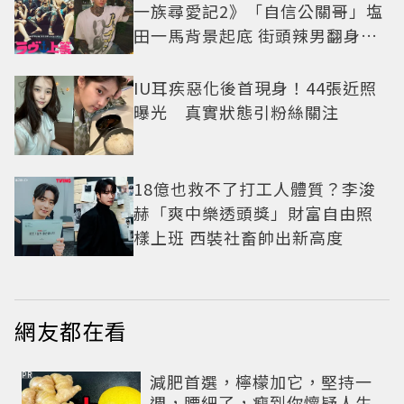
一族尋愛記2》「自信公關哥」塩
田一馬背景起底 街頭辣男翻身當
老闆
IU耳疾惡化後首現身！44張近照
曝光 真實狀態引粉絲關注
18億也救不了打工人體質？李浚
赫「爽中樂透頭獎」財富自由照
樣上班 西裝社畜帥出新高度
網友都在看
PR
減肥首選，檸檬加它，堅持一
週，腰細了，瘦到你懷疑人生