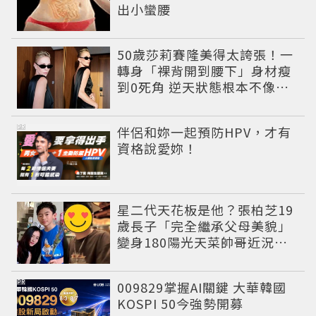
出小蠻腰
50歲莎莉賽隆美得太誇張！一
轉身「裸背開到腰下」身材瘦
到0死角 逆天狀態根本不像年
過半百
PR
伴侶和妳一起預防HPV，才有
資格說愛妳！
星二代天花板是他？張柏芝19
歲長子「完全繼承父母美貌」
變身180陽光天菜帥哥近況曝
光
PR
009829掌握AI關鍵 大華韓國
KOSPI 50今強勢開募