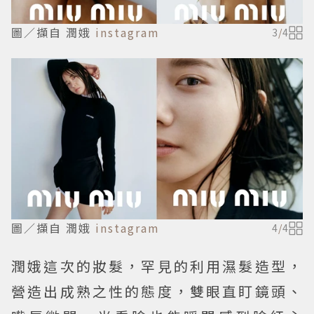
圖／擷自 潤娥
instagram
3
/
4
圖／擷自 潤娥
instagram
4
/
4
潤娥這次的妝髮，罕見的利用濕髮造型，
營造出成熟之性的態度，雙眼直盯鏡頭、