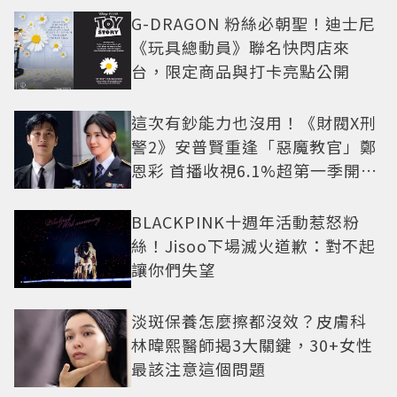
G-DRAGON 粉絲必朝聖！迪士尼
《玩具總動員》聯名快閃店來
台，限定商品與打卡亮點公開
這次有鈔能力也沒用！《財閥X刑
警2》安普賢重逢「惡魔教官」鄭
恩彩 首播收視6.1%超第一季開紅
盤
BLACKPINK十週年活動惹怒粉
絲！Jisoo下場滅火道歉：對不起
讓你們失望
淡斑保養怎麼擦都沒效？皮膚科
林暐熙醫師揭3大關鍵，30+女性
最該注意這個問題