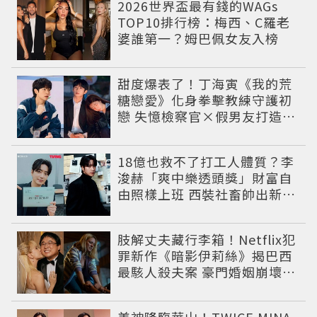
2026世界盃最有錢的WAGs
TOP10排行榜：梅西、C羅老
婆誰第一？姆巴佩女友入榜
甜度爆表了！丁海寅《我的荒
糖戀愛》化身拳擊教練守護初
戀 失憶檢察官×假男友打造今
夏必看小甜劇
18億也救不了打工人體質？李
浚赫「爽中樂透頭獎」財富自
由照樣上班 西裝社畜帥出新高
度
肢解丈夫藏行李箱！Netflix犯
罪新作《暗影伊莉絲》揭巴西
最駭人殺夫案 豪門婚姻崩壞釀
致命慘劇