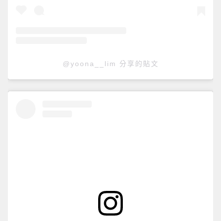
@yoona__lim 分享的貼文