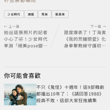
少女時代
潤娥
秀英
張員瑛
← 上一篇
下一篇 →
拍出這張照片的記者
甜度爆表了！丁海寅
小心了🤣！少女時代
《我的荒糖戀愛》化
孝淵「絕美pose變搞
身拳擊教練守護初戀
笑」撂狠話：把住址
失憶檢察官×假男友
交出來
打造今夏必看小甜劇
你可能會喜歡
不只《鬼怪》十週年！這9部韓劇
都播出10年了：《請回答1988》
經典不敗，這部大家狂推續集