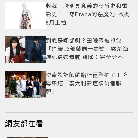
收藏一段別具意義的時尚史和電
影史！「穿Prada的惡魔2」衣櫥
9月上拍
到底是哪部劇？田曦薇被抓包
「連續16部戲同一顆頭」鐵瀏海
焊死遭嫌看膩 網嘆：完全分不出
角色
傳奇設計師離譜行徑全拍了！ 名
導集結「義大利影壇復仇者聯
盟」
網友都在看