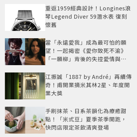
重返1959經典設計！Longines浪
琴Legend Diver 59潛水表 復刻
懷舊
當「永遠愛我」成為最可怕的願
望！一起揭密《愛你致死不渝》
「一願柳」背後的失控愛情與爆
紅之路
江振誠「1887 by André」再續傳
奇！甫開業摘米其林2星、年度開
業大獎
手刷抹茶、日系茶韻化為療癒甜
點！「米弎豆」夏季茶季開跑，
快閃店限定茶飲清爽登場