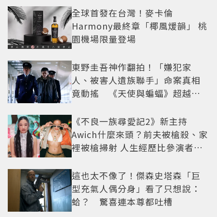
全球首發在台灣！麥卡倫
Harmony最終章「椰風煖韻」 桃
園機場限量登場
東野圭吾神作翻拍！「嫌犯家
人、被害人遺族聯手」命案真相
竟動搖 《天使與蝙蝠》超越懸
疑框架展開
《不良一族尋愛記2》新主持
Awich什麼來頭？前夫被槍殺、家
裡被槍掃射 人生經歷比參演者還
抓馬！
這也太不像了！傑森史塔森「巨
型充氣人偶分身」看了只想說：
蛤？ 驚喜連本尊都吐槽