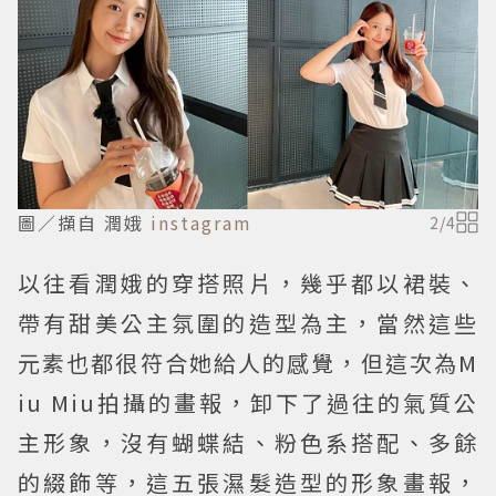
圖／擷自 潤娥
instagram
2
/
4
以往看潤娥的穿搭照片，幾乎都以裙裝、
帶有甜美公主氛圍的造型為主，當然這些
元素也都很符合她給人的感覺，但這次為M
iu Miu拍攝的畫報，卸下了過往的氣質公
主形象，沒有蝴蝶結、粉色系搭配、多餘
的綴飾等，這五張濕髮造型的形象畫報，