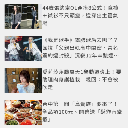
44歲張鈞甯OL穿搭8公式！寬褲
＋襯衫不只顯瘦，還穿出主管氣
場
《我是歌手》鐵肺歌后去哪了？
茜拉「父親出軌高中閨密、冒名
簽約遭封殺」沉寂12年辛酸過往
曝光
愛莉莎莎颱風天1舉動遭炎上！要
助理肉身護植栽 親回：不會被
吹走
台中第一間「鳥貴族」要來了！
全品項100元、開幕送「酥炸南蠻
蝦」