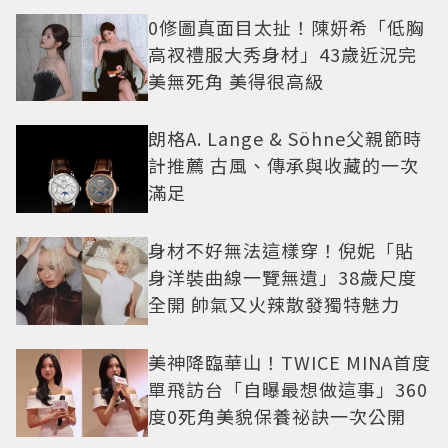
0修圖真面目太扯！陳妍希「低胸
高衩禮服大秀身材」43歲近況完
美無死角 美得很高級
朗格A. Lange & Söhne父親節時
計推薦 古風、傳承與收藏的一次
滿足
身材不好無法這樣穿！倪妮「貼
身洋裝曲線一覽無遺」38歲尺度
全開 帥氣又火辣散發獨特魅力
美神降臨華山！TWICE MINA首度
單飛訪台「自曝最想做這事」360
度0死角美貌保養祕訣一次公開