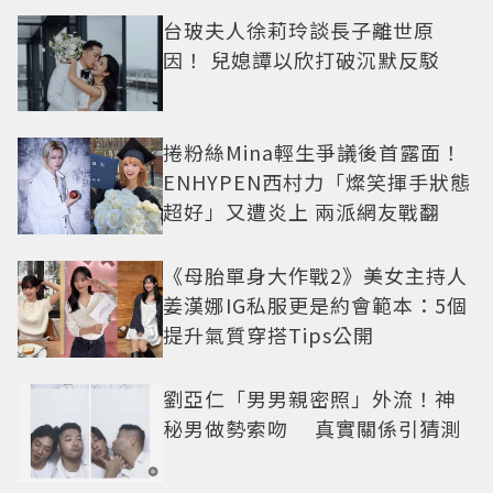
台玻夫人徐莉玲談長子離世原
因！ 兒媳譚以欣打破沉默反駁
捲粉絲Mina輕生爭議後首露面！
ENHYPEN西村力「燦笑揮手狀態
超好」又遭炎上 兩派網友戰翻
《母胎單身大作戰2》美女主持人
姜漢娜IG私服更是約會範本：5個
提升氣質穿搭Tips公開
劉亞仁「男男親密照」外流！神
秘男做勢索吻 真實關係引猜測