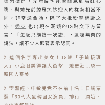
嘴唇微開，光看臉也能瞬間感到臉紅心
跳，與她先前總是笑臉迎人的樣貌相當不
同，非常適合她，除了大批粉絲稱讚之
外，
秀英
也出現在潤娥的IG貼文下方留
言：「怎麼只能按一次讚」，逗趣無奈的
說法，讓不少人跟著表示認同。
》這個名字專出美女！18歲「子瑜接班
人」小鹿眼美得讓人衝擊 她更狂...統一
韓國人審美
》李聖經、申敏兒竟不在前十名！日網票
選「30代人氣韓國女演員」排行 潤娥、
朴信惠都輸她