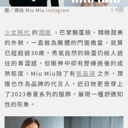
圖／擷自 Miu Miu
instagram
1
/
4
少女時代
的
潤娥
，巴掌鵝蛋臉、精緻甜美
的外貌，一直做為團體的門面擔當，就算
已經超過30歲，秀氣自然的臉蛋仍給人過
往的青澀感，但眼神中卻有歷練過後的成
熟態度。Miu Miu除了有
張員瑛
之外，潤
娥也作為品牌的代言人，近日她更是穿上
了2023春夏系列的服飾，展現一種舒適知
性的形象。