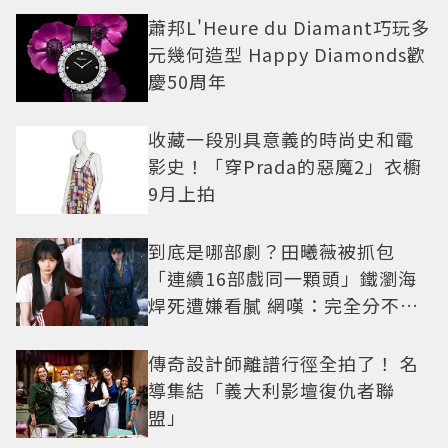
蕭邦L'Heure du Diamant巧玩多
元幾何造型 Happy Diamonds歡
慶50周年
收藏一段別具意義的時尚史和電
影史！「穿Prada的惡魔2」衣櫥
9月上拍
到底是哪部劇？田曦薇被抓包
「連續16部戲同一顆頭」鐵瀏海
焊死遭嫌看膩 網嘆：完全分不出
角色
傳奇設計師離譜行徑全拍了！ 名
導集結「義大利影壇復仇者聯
盟」