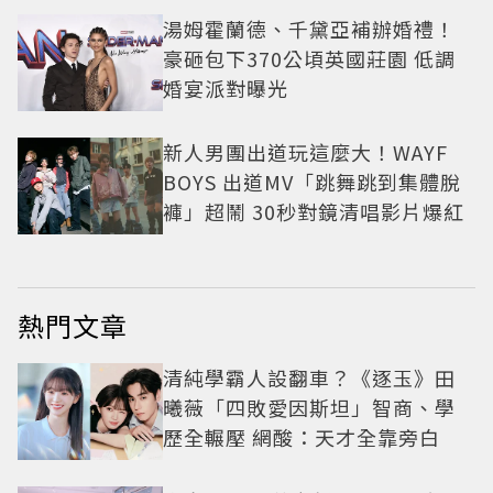
湯姆霍蘭德、千黛亞補辦婚禮！
豪砸包下370公頃英國莊園 低調
婚宴派對曝光
新人男團出道玩這麼大！WAYF
BOYS 出道MV「跳舞跳到集體脫
褲」超鬧 30秒對鏡清唱影片爆紅
熱門文章
清純學霸人設翻車？《逐玉》田
曦薇「四敗愛因斯坦」智商、學
歷全輾壓 網酸：天才全靠旁白