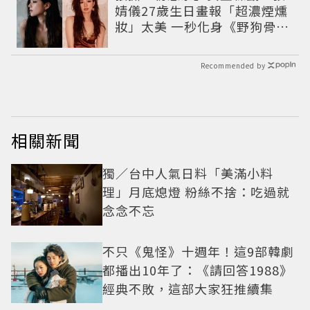
婧儀27歲生日畫報「超濃煙燻
妝」太美 一秒化身《野狗骨
頭》苗靖
Recommended by
相關新聞
獨／台中人氣日料「美滿小料
理」月底熄燈 粉絲不捨：吃過就
念念不忘
不只《鬼怪》十週年！這9部韓劇
都播出10年了：《請回答1988》
經典不敗，這部大家狂推續集