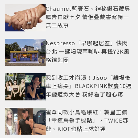
Chaumet藍寶石、神秘鑽石藏專
屬告白獻七夕 情侶疊戴書寫獨一
無二故事
Nespresso「早咖起居室」快閃
台北 一鍵喝現萃咖啡 再扭Y2K風
格鑰匙圈
忍到收工才崩潰！Jisoo「離場後
車上痛哭」BLACKPINK歡慶10週
年變道歉大會 粉絲看了超心疼
崔傘同款小烏龜爆紅！韓星正瘋
「幸運烏龜手機貼」，TWICE娜
璉、KIOF也貼上求好運