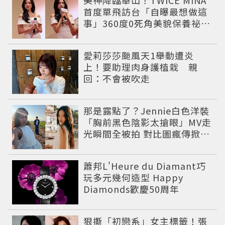
美神降臨華山！TWICE MINA
首度單飛訪台「自曝最想做這
事」360度0死角美貌保養祕訣
一次公開
愛莉莎莎颱風天1舉動遭炎
上！要助理肉身護植栽 親
回：不會被吹走
那是露點了？Jennie白色洋裝
「胸前黑色陰影太搶眼」MV走
光瞬間全被拍 對比圖瘋傳掀論
戰
蕭邦L'Heure du Diamant巧
玩多元幾何造型 Happy
Diamonds歡慶50周年
狠撕「初戀系」女主標籤！張