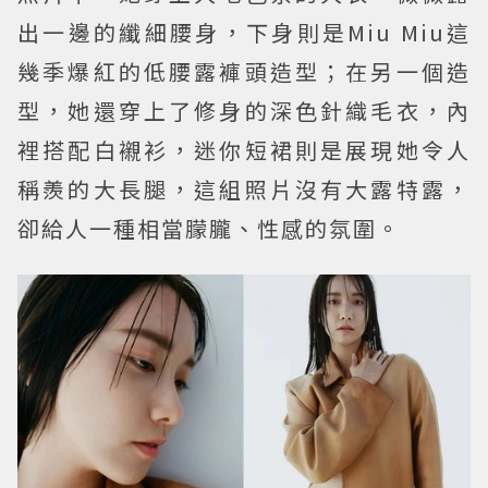
出一邊的纖細腰身，下身則是Miu Miu這
幾季爆紅的低腰露褲頭造型；在另一個造
型，她還穿上了修身的深色針織毛衣，內
裡搭配白襯衫，迷你短裙則是展現她令人
稱羨的大長腿，這組照片沒有大露特露，
卻給人一種相當朦朧、性感的氛圍。