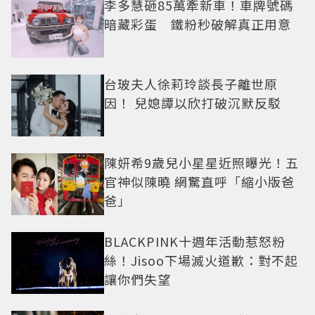
李多慧砸85萬牽新車！車牌號碼
暗藏彩蛋 鐵粉秒破解真正用意
台玻夫人徐莉玲談長子離世原
因！ 兒媳譚以欣打破沉默反駁
陳妍希9歲兒小星星近照曝光！五
官神似陳曉 網驚直呼「縮小版爸
爸」
BLACKPINK十週年活動惹怒粉
絲！Jisoo下場滅火道歉：對不起
讓你們失望