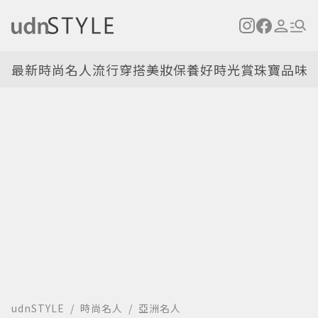
最新
時尚名人
流行穿搭
美妝保養
好時光
賞珠寶
品味
udnSTYLE
時尚名人
亞洲名人