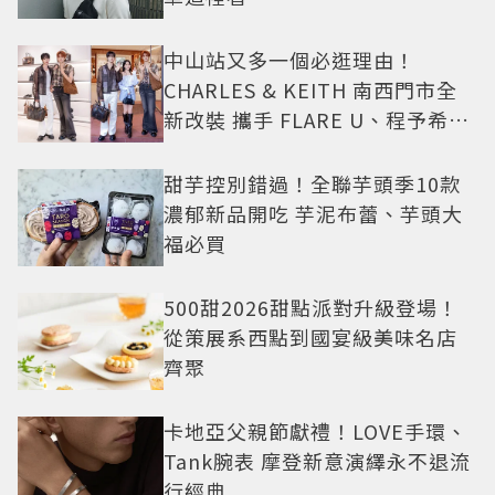
中山站又多一個必逛理由！
CHARLES & KEITH 南西門市全
新改裝 攜手 FLARE U、程予希演
繹秋季時尚
甜芋控別錯過！全聯芋頭季10款
濃郁新品開吃 芋泥布蕾、芋頭大
福必買
500甜2026甜點派對升級登場！
從策展系西點到國宴級美味名店
齊聚
卡地亞父親節獻禮！LOVE手環、
Tank腕表 摩登新意演繹永不退流
行經典