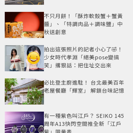
不只月餅！「酥炸軟殼蟹＋蟹黃
醬」、「特調肉品＋調味鹽」中
秋送創意
拍出這張照片的記者小心了🤣！
少女時代孝淵「絕美pose變搞
笑」撂狠話：把住址交出來
必比登主廚進駐！ 台北最美百年
老屋餐廳「輝室」 解鎖台味記憶
有一種紫色叫江戶？ SEIKO 145
周年A13快閃空間推全新「江戶
紫」限量表