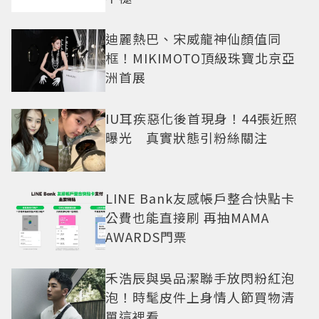
迪麗熱巴、宋威龍神仙顏值同
框！MIKIMOTO頂級珠寶北京亞
洲首展
IU耳疾惡化後首現身！44張近照
曝光 真實狀態引粉絲關注
LINE Bank友感帳戶整合快點卡
公費也能直接刷 再抽MAMA
AWARDS門票
禾浩辰與吳品潔聯手放閃粉紅泡
泡！時髦皮件上身情人節買物清
單這裡看