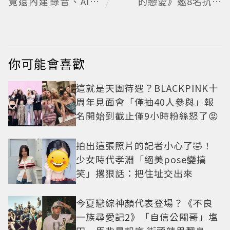
竟還內建錄音、AI會
的戀愛》邀8名抗病
議摘要功能
青年重新擁抱愛情 崔
叡娜淚揭童年抗癌傷
痛
你可能會喜歡
這就是天團待遇？BLACKPINK十
周年見面會「僅抽40人參與」報
名開始到截止僅9小時粉絲怒了😡
拍出這張照片的記者小心了🤣！
少女時代孝淵「絕美pose變搞
笑」撂狠話：把住址交出來
今夏戀綜神顏代表登場？《不良
一族尋愛記2》「自信公關哥」塩