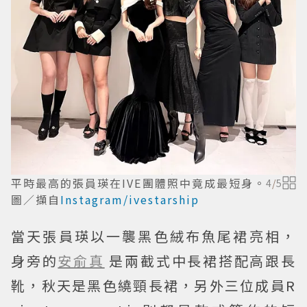
平時最高的張員瑛在IVE團體照中竟成最短身。
4
/
5
圖／擷自
Instagram/ivestarship
當天張員瑛以一襲黑色絨布魚尾裙亮相，
身旁的
安俞真
是兩截式中長裙搭配高跟長
靴，秋天是黑色繞頸長裙，另外三位成員R