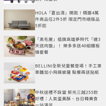
HOLA「夏出清」開跑！精選4萬
件商品任2件5折 限定門市絕版品
5折起
「黑毛屋」插旗高雄夢時代「連3
天送肉盤」！ 樂多多送40組鐵板
燒套餐
BELLINI全新兒童餐登場！手工車
車麵加小飛碟披薩 點餐再送貼紙
中秋送禮不踩雷 新光三越255款
好禮：人氣蛋黃酥、台日韓美食
一站滿足