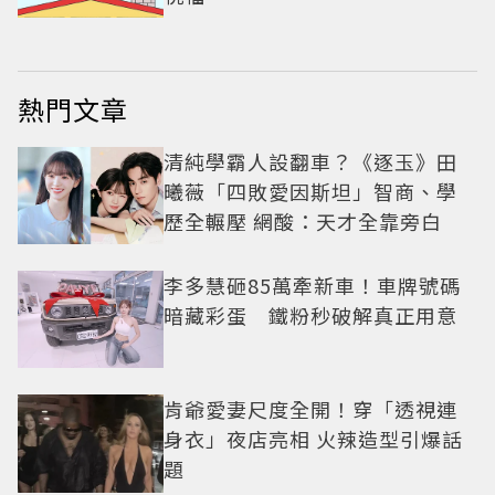
熱門文章
清純學霸人設翻車？《逐玉》田
曦薇「四敗愛因斯坦」智商、學
歷全輾壓 網酸：天才全靠旁白
李多慧砸85萬牽新車！車牌號碼
暗藏彩蛋 鐵粉秒破解真正用意
肯爺愛妻尺度全開！穿「透視連
身衣」夜店亮相 火辣造型引爆話
題