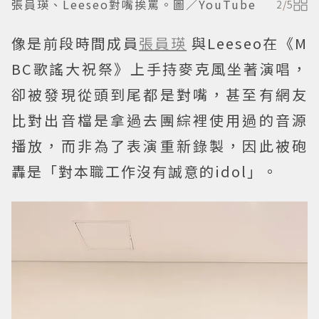
張員瑛、Leeseo對嘴挨罵。圖／YouTube
2
/
5
像是前段時間成員
張員瑛
與Leeseo在《M
BC歌謠大祝祭》上手持麥克風坐著演唱，
卻被發現從頭到尾都是對嘴，甚至有網友
比對出音檔是拿過去團綜裡使用過的音源
播放，而非為了表演重新錄製，因此被砲
轟是「對本職工作沒有誠意的idol」。