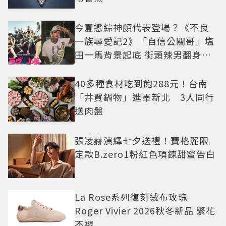
今夏戀綜神顏代表登場？《不良
一族尋愛記2》「自信公關哥」塩
田一馬背景起底 街頭辣男翻身當
老闆
40多種食材吃到飽288元！台南
「井賀鍋物」進軍新北 3人同行
送肉盤
張凌赫演繹七夕送禮！寶格麗限
定款B.zero1粉紅色項鍊甜蜜告白
La Rose系列復刻絨布玫瑰
Roger Vivier 2026秋冬新品 繁花
不褪