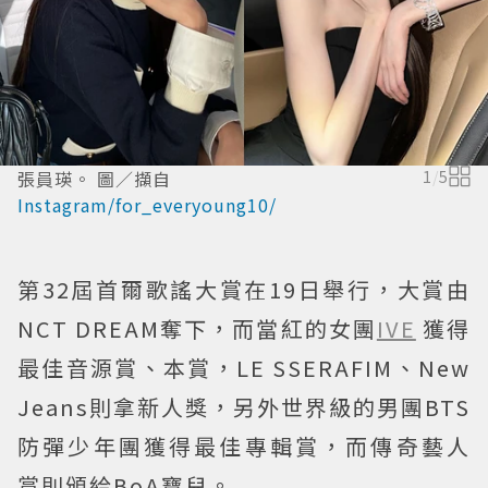
張員瑛。 圖／擷自
1
/
5
Instagram/for_everyoung10/
第32屆首爾歌謠大賞在19日舉行，大賞由
NCT DREAM奪下，而當紅的女團
IVE
獲得
最佳音源賞、本賞，LE SSERAFIM、New
Jeans則拿新人獎，另外世界級的男團BTS
防彈少年團獲得最佳專輯賞，而傳奇藝人
賞則頒給BoA寶兒。