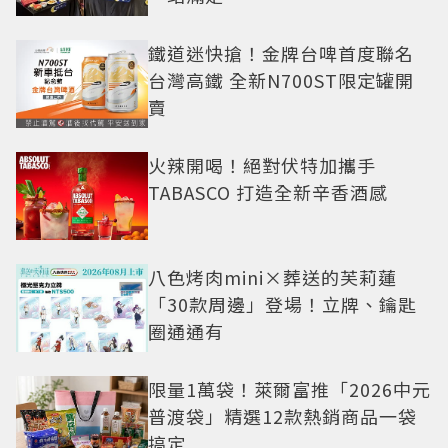
鐵道迷快搶！金牌台啤首度聯名
台灣高鐵 全新N700ST限定罐開
賣
火辣開喝！絕對伏特加攜手
TABASCO 打造全新辛香酒感
八色烤肉mini×葬送的芙莉蓮
「30款周邊」登場！立牌、鑰匙
圈通通有
限量1萬袋！萊爾富推「2026中元
普渡袋」精選12款熱銷商品一袋
搞定