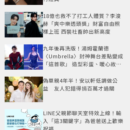
18億也救不了打工人體質？李浚
赫「爽中樂透頭獎」財富自由照
樣上班 西裝社畜帥出新高度
九年後再洗版！湯姆霍蘭德
〈Umbrella〉封神舞台差點變成
「這首歌」 造型彩蛋、暖心故事
一次公開
偽單親4年半！安以軒低調做公
益 友人犯錯得捐百萬才過關
LINE父親節聊天室特效上線！輸
入「這3關鍵字」為爸爸送上歡樂
祝福