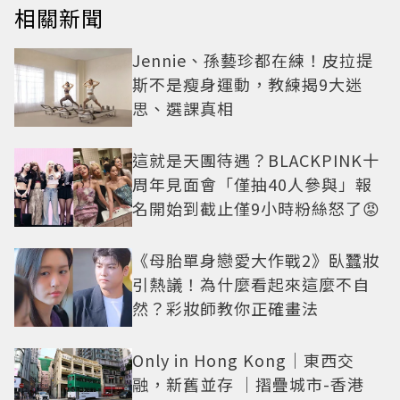
相關新聞
Jennie、孫藝珍都在練！皮拉提
斯不是瘦身運動，教練揭9大迷
思、選課真相
這就是天團待遇？BLACKPINK十
周年見面會「僅抽40人參與」報
名開始到截止僅9小時粉絲怒了😡
《母胎單身戀愛大作戰2》臥蠶妝
引熱議！為什麼看起來這麼不自
然？彩妝師教你正確畫法
Only in Hong Kong｜東西交
融，新舊並存 ｜摺疊城市-香港