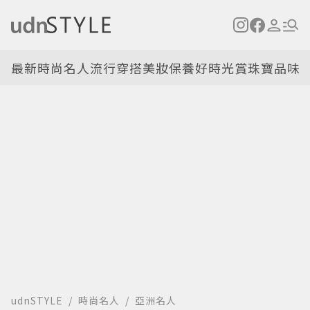
最新
時尚名人
流行穿搭
美妝保養
好時光
賞珠寶
品味
udnSTYLE
時尚名人
亞洲名人