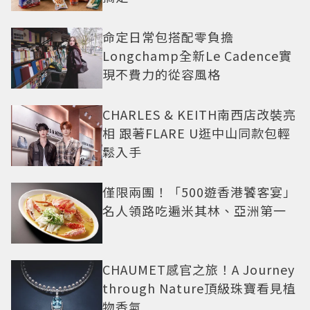
命定日常包搭配零負擔
Longchamp全新Le Cadence實
現不費力的從容風格
CHARLES & KEITH南西店改裝亮
相 跟著FLARE U逛中山同款包輕
鬆入手
僅限兩團！「500遊香港饕客宴」
名人領路吃遍米其林、亞洲第一
CHAUMET感官之旅！A Journey
through Nature頂級珠寶看見植
物香氣