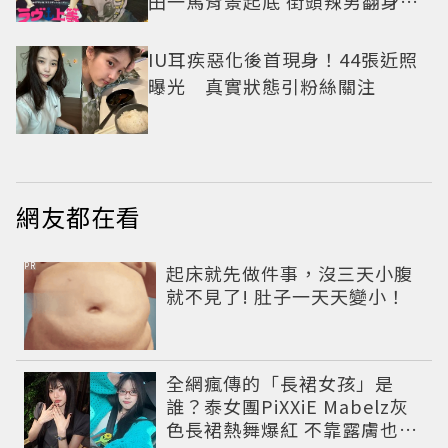
田一馬背景起底 街頭辣男翻身當
老闆
IU耳疾惡化後首現身！44張近照
曝光 真實狀態引粉絲關注
網友都在看
PR
起床就先做件事，沒三天小腹
就不見了! 肚子一天天變小！
全網瘋傳的「長裙女孩」是
誰？泰女團PiXXiE Mabelz灰
色長裙熱舞爆紅 不靠露膚也能