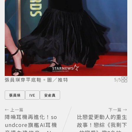
張員瑛穿平底鞋。圖／推特
5
/
5
張員瑛
IVE
安俞真
← 上一篇
下一篇 →
降噪耳機再進化！so
比戀愛更動人的重生
undcore旗艦AI耳機
故事！戀綜《我剩下