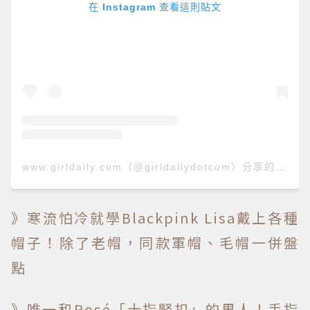
在 Instagram 查看這則貼文
www.girldaily.com（@girldailydotcom）分享的貼文
》寒流怕冷就學Blackpink Lisa戴上各種
帽子！除了老帽，同款軍帽、毛帽一併盤
點
》唯一和Rosé「十指緊扣」的男人！手指