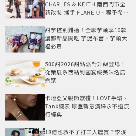
CHARLES & KEITH 南西門市全
新改裝 攜手 FLARE U、程予希演
繹秋季時尚
甜芋控別錯過！全聯芋頭季10款
濃郁新品開吃 芋泥布蕾、芋頭大
福必買
500甜2026甜點派對升級登場！
從策展系西點到國宴級美味名店
齊聚
卡地亞父親節獻禮！LOVE手環、
Tank腕表 摩登新意演繹永不退流
行經典
18億也救不了打工人體質？李浚