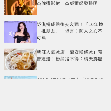
杰倫遭影射 杰威爾怒發聲明
舒淇揭成熟後交友觀！「10年換
一批朋友」 坦言：防人之心不
可無
新莊人氣冰店「龍安粉條冰」預
告熄燈！粉絲捨不得：晴天霹靂
COLD STONE×麻古「招牌手搖
變冰淇淋」！人氣甜點
ChizCheese快閃台北
「2026 OPEN! RUN」12月6日開