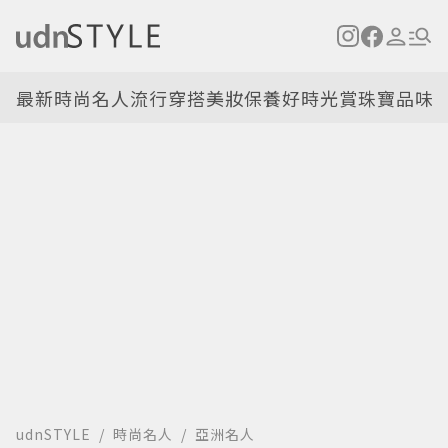
最新
時尚名人
流行穿搭
美妝保養
好時光
賞珠寶
品味
udnSTYLE
時尚名人
亞洲名人