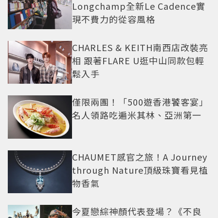
Longchamp全新Le Cadence實
現不費力的從容風格
CHARLES & KEITH南西店改裝亮
相 跟著FLARE U逛中山同款包輕
鬆入手
僅限兩團！「500遊香港饕客宴」
名人領路吃遍米其林、亞洲第一
CHAUMET感官之旅！A Journey
through Nature頂級珠寶看見植
物香氣
今夏戀綜神顏代表登場？《不良