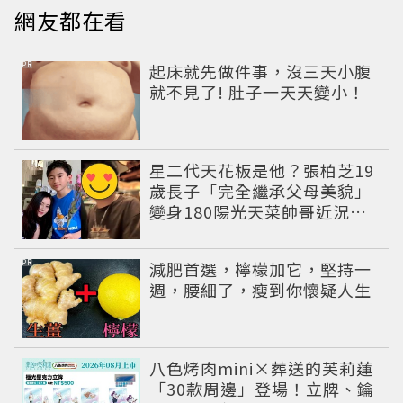
網友都在看
PR
起床就先做件事，沒三天小腹
就不見了! 肚子一天天變小！
星二代天花板是他？張柏芝19
歲長子「完全繼承父母美貌」
變身180陽光天菜帥哥近況曝
光
PR
減肥首選，檸檬加它，堅持一
週，腰細了，瘦到你懷疑人生
八色烤肉mini×葬送的芙莉蓮
「30款周邊」登場！立牌、鑰