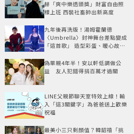
赫「爽中樂透頭獎」財富自由照
樣上班 西裝社畜帥出新高度
九年後再洗版！湯姆霍蘭德
〈Umbrella〉封神舞台差點變成
「這首歌」 造型彩蛋、暖心故事
一次公開
偽單親4年半！安以軒低調做公
益 友人犯錯得捐百萬才過關
LINE父親節聊天室特效上線！輸
入「這3關鍵字」為爸爸送上歡樂
祝福
最美小三只剩顏值？韓韶禧「挑