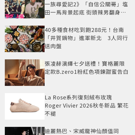
一族尋愛記2》「自信公關哥」塩
田一馬背景起底 街頭辣男翻身當
老闆
40多種食材吃到飽288元！台南
「井賀鍋物」進軍新北 3人同行
送肉盤
張凌赫演繹七夕送禮！寶格麗限
定款B.zero1粉紅色項鍊甜蜜告白
La Rose系列復刻絨布玫瑰
Roger Vivier 2026秋冬新品 繁花
不褪
迪麗熱巴、宋威龍神仙顏值同