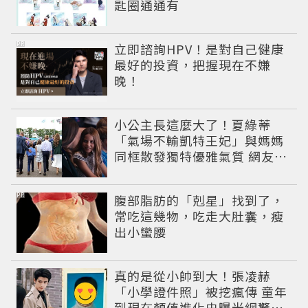
匙圈通通有
PR
立即諮詢HPV！是對自己健康
最好的投資，把握現在不嫌
晚！
小公主長這麼大了！夏綠蒂
「氣場不輸凱特王妃」與媽媽
同框散發獨特優雅氣質 網友狂
讚
PR
腹部脂肪的「剋星」找到了，
常吃這幾物，吃走大肚囊，瘦
出小蠻腰
真的是從小帥到大！張凌赫
「小學證件照」被挖瘋傳 童年
到現在顏值進化史曝光網驚：