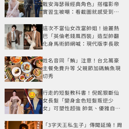
戰安海瑟薇經典角色」搭檔影帝
實習生被嘲：看截圖就感受到演
技
這次不當仙女改當帥姐！迪麗熱
巴「英倫老錢風西裝」造型帥翻
化身馬術師網喊：現代版李長歌
姓名音同「鮪」注意！台北萬豪
主餐免費升等 父親節加碼鮪魚現
切秀
行走的短髮教科書！倪妮狠斷仙
女長髮「變身金色短髮叛逆少
女」可塑性超強 帥氣、優雅自由
切換
「3字天王私生子」傳聞延燒！周