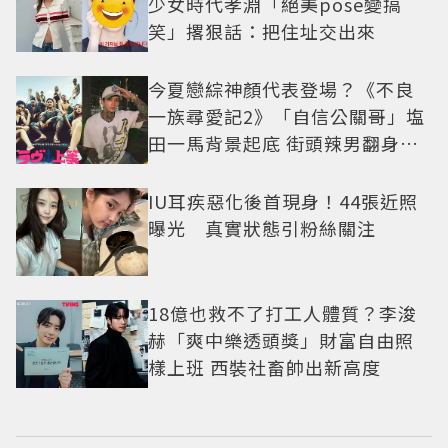
少女時代孝淵「絕美pose變搞
笑」撂狠話：把住址交出來
今夏戀綜神顏代表登場？《不良
一族尋愛記2》「自信公關哥」塩
田一馬背景起底 街頭辣男翻身當
老闆
IU耳疾惡化後首現身！44張近照
曝光 真實狀態引粉絲關注
18億也救不了打工人體質？李浚
赫「爽中樂透頭獎」財富自由照
樣上班 西裝社畜帥出新高度