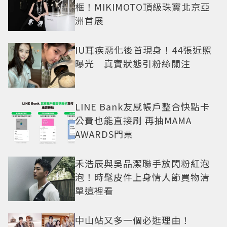
框！MIKIMOTO頂級珠寶北京亞
洲首展
IU耳疾惡化後首現身！44張近照
曝光 真實狀態引粉絲關注
LINE Bank友感帳戶整合快點卡
公費也能直接刷 再抽MAMA
AWARDS門票
禾浩辰與吳品潔聯手放閃粉紅泡
泡！時髦皮件上身情人節買物清
單這裡看
中山站又多一個必逛理由！