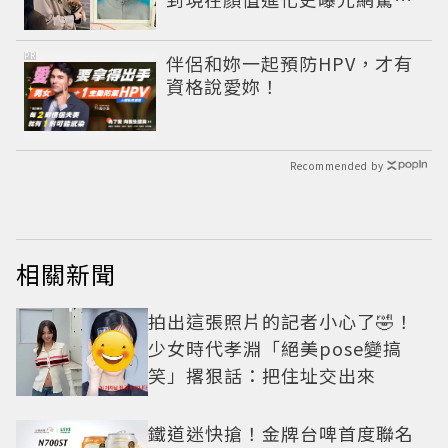
完全等比例長大
PR
伴侶和妳一起預防HPV，才有
資格說愛妳！
Recommended by
相關新聞
拍出這張照片的記者小心了🤣！
少女時代孝淵「絕美pose變搞
笑」撂狠話：把住址交出來
鐵道迷快搶！金牌台啤首度聯名