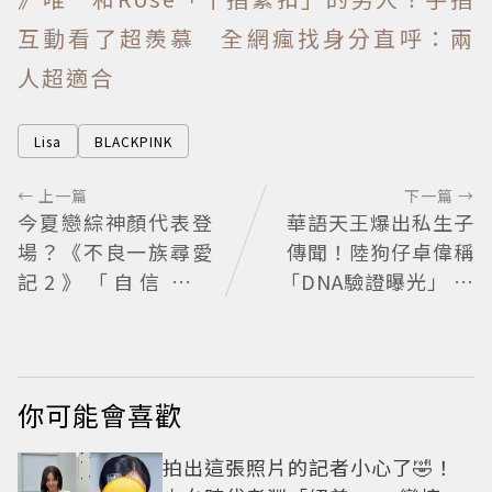
互動看了超羨慕 全網瘋找身分直呼：兩
人超適合
Lisa
BLACKPINK
← 上一篇
下一篇 →
今夏戀綜神顏代表登
華語天王爆出私生子
場？《不良一族尋愛
傳聞！陸狗仔卓偉稱
記2》「自信公關
「DNA驗證曝光」 全
哥」塩田一馬背景起
網瘋猜3字大咖
底 街頭辣男翻身當老
闆
你可能會喜歡
拍出這張照片的記者小心了🤣！