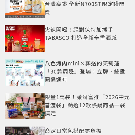
台灣高鐵 全新N700ST限定罐開
賣
火辣開喝！絕對伏特加攜手
TABASCO 打造全新辛香酒感
八色烤肉mini×葬送的芙莉蓮
「30款周邊」登場！立牌、鑰匙
圈通通有
限量1萬袋！萊爾富推「2026中元
普渡袋」精選12款熱銷商品一袋
搞定
命定日常包搭配零負擔