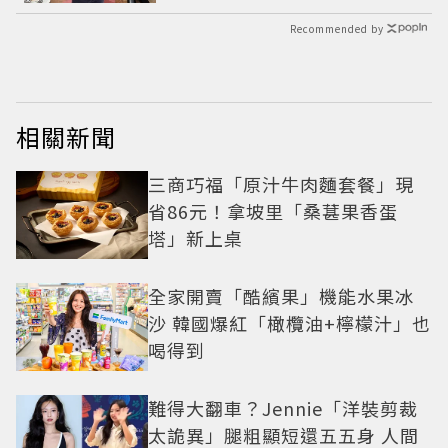
Recommended by
相關新聞
三商巧福「原汁牛肉麵套餐」現
省86元！拿坡里「桑葚果香蛋
塔」新上桌
全家開賣「酷繽果」機能水果冰
沙 韓國爆紅「橄欖油+檸檬汁」也
喝得到
難得大翻車？Jennie「洋裝剪裁
太詭異」腿粗顯短還五五身 人間