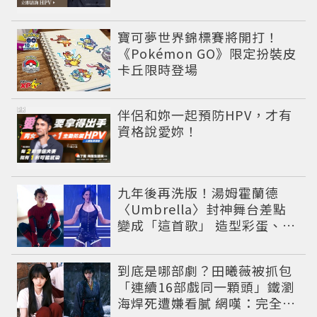
寶可夢世界錦標賽將開打！
《Pokémon GO》限定扮裝皮
卡丘限時登場
PR
伴侶和妳一起預防HPV，才有
資格說愛妳！
九年後再洗版！湯姆霍蘭德
〈Umbrella〉封神舞台差點
變成「這首歌」 造型彩蛋、暖
心故事一次公開
到底是哪部劇？田曦薇被抓包
「連續16部戲同一顆頭」鐵瀏
海焊死遭嫌看膩 網嘆：完全分