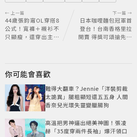
← 上一篇
下一篇 →
44歲張鈞甯OL穿搭8
日本咖哩麵包冠軍首
公式！寬褲＋襯衫不
登台！台南香格里拉
只顯瘦，還穿出主管
開賣 得獎可頌搶先日
氣場
本上市
你可能會喜歡
難得大翻車？Jennie「洋裝剪裁
太詭異」腿粗顯短還五五身 人間
香奈兒光環失靈變臘腸狗
高溫把男神逼出絕美神圖！張凌
赫「35度穿兩件長袖」爆汗領口