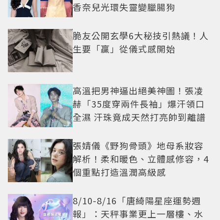
香奈兒光環失靈變臘腸狗
脆友公開玄學6大秘技引熱議！人
生要「贏」從儀式感開始
高溫把男神逼出絕美神圖！張凌
赫「35度穿兩件長袖」爆汗領口
全濕 汗珠竟成天然打亮帥到離譜
張婧儀《野狗骨頭》地母系妝容
解析！柔和暖色、立體感修容，4
個重點打造溫潤高級感
8/10-8/16「唐綺陽星座運勢週
報」：天秤事業更上一層樓、水