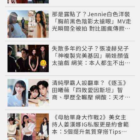
不出角色
那是露點了？Jennie白色洋裝
「胸前黑色陰影太搶眼」MV走
光瞬間全被拍 對比圖瘋傳掀論
戰
失散多年的父子？張凌赫兒子
「神複製完美基因」萌娃顏值
太搶戲 網笑：本人都生不出這
麼像
清純學霸人設翻車？《逐玉》
田曦薇「四敗愛因斯坦」智
商、學歷全輾壓 網酸：天才全
靠旁白
《母胎單身大作戰2》美女主
持人姜漢娜IG私服更是約會範
本：5個提升氣質穿搭Tips公
開