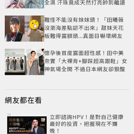
全濕 汗珠竟成天然打亮帥到離譜
難怪不能沒有妹妹頭！「田曦薇
沒瀏海差點認不出來」甜妹天花
板難得露額頭...真面目嚇壞網友
懷孕後首度露面超性感！田中美
奈實「大裸背+腳踩超高跟鞋」女
神氣場全開 不過日本網友卻狠酸
網友都在看
PR
立即諮詢HPV！是對自己健康
最好的投資，把握現在不嫌
晚！