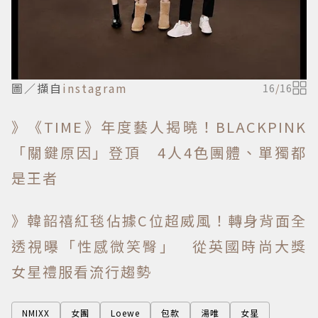
圖／擷自
instagram
16
/
16
》《TIME》年度藝人揭曉！BLACKPINK
「關鍵原因」登頂 4人4色團體、單獨都
是王者
》韓韶禧紅毯佔據C位超威風！轉身背面全
透視曝「性感微笑臀」 從英國時尚大獎
女星禮服看流行趨勢
NMIXX
女團
Loewe
包款
湯唯
女星