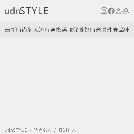
最新
時尚名人
流行穿搭
美妝保養
好時光
賞珠寶
品味
udnSTYLE
時尚名人
亞洲名人