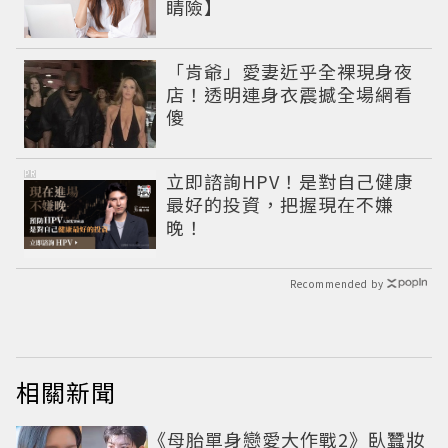
睛險】
「肯爺」愛妻近乎全裸現身夜
店！透明連身衣震撼全場網看
傻
PR
立即諮詢HPV！是對自己健康
最好的投資，把握現在不嫌
晚！
Recommended by
相關新聞
《母胎單身戀愛大作戰2》臥蠶妝