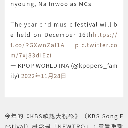
nyoung, Na Inwoo as MCs
The year end music festival will b
e held on December 16th
https://
t.co/RGXwnZaI1A
pic.twitter.co
m/7xj83dIEzi
— KPOP WORLD INA (@kpopers_fam
ily)
2022年11月28日
今年的《KBS歌謠大祝祭》（KBS Song F
estival）概念是「NEWTRO」，意旨重新