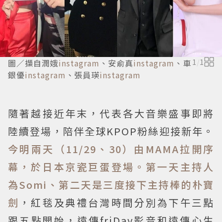
圖／擷自潤娥
instagram
、安俞真
instagram
、車
1
/
1
銀優
instagram
、張員瑛
instagram
隨著越接近年末，代表各大音樂盛事即將
陸續登場，陪伴全球KPOP粉絲迎接新年。
今明兩天（11/29、30）由MAMA拉開序
幕，於日本京瓷巨蛋登場。第一天主持人
為Somi、第二天是三度接下主持棒的朴寶
劍
，紅毯及典禮台灣時間分別為下午三點
跟五點開始，遠傳friDay影音和遠傳心生