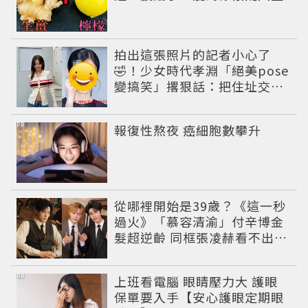
拍出這張照片的記者小心了
🤣！少女時代孝淵「絕美pose
變搞笑」撂狠話：把住址交出
來
PR
報復性熬夜 癌細胞數攀升
從哪裡開始是39歲？《這一秒
過火》「慕容清渝」付辛博金
髮超逆齡 同框張凌赫看不出11
歲年齡差
PR
上班看電腦 眼睛壓力大 護眼
保單要入手【安心護眼定期眼