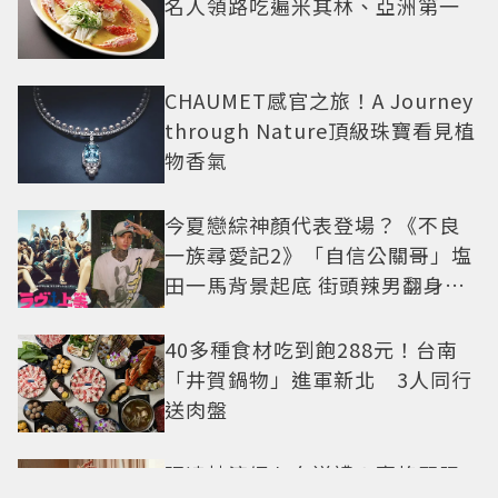
名人領路吃遍米其林、亞洲第一
CHAUMET感官之旅！A Journey
through Nature頂級珠寶看見植
物香氣
今夏戀綜神顏代表登場？《不良
一族尋愛記2》「自信公關哥」塩
田一馬背景起底 街頭辣男翻身當
老闆
40多種食材吃到飽288元！台南
「井賀鍋物」進軍新北 3人同行
送肉盤
張凌赫演繹七夕送禮！寶格麗限