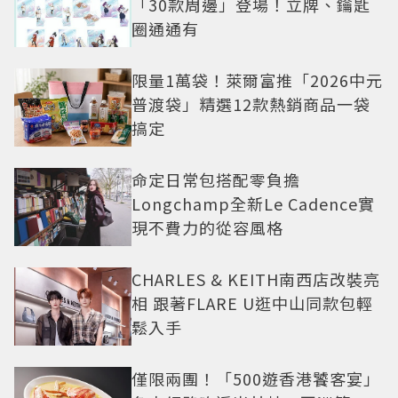
「30款周邊」登場！立牌、鑰匙
圈通通有
限量1萬袋！萊爾富推「2026中元
普渡袋」精選12款熱銷商品一袋
搞定
命定日常包搭配零負擔
Longchamp全新Le Cadence實
現不費力的從容風格
CHARLES & KEITH南西店改裝亮
相 跟著FLARE U逛中山同款包輕
鬆入手
僅限兩團！「500遊香港饕客宴」