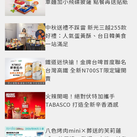
車麵加小飛碟披薩 點餐再送貼紙
中秋送禮不踩雷 新光三越255款
好禮：人氣蛋黃酥、台日韓美食
一站滿足
鐵道迷快搶！金牌台啤首度聯名
台灣高鐵 全新N700ST限定罐開
賣
火辣開喝！絕對伏特加攜手
TABASCO 打造全新辛香酒感
八色烤肉mini×葬送的芙莉蓮