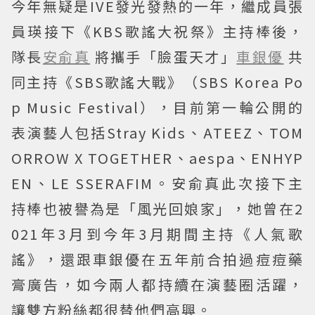
今年無疑是IVE發光發熱的一年，繼成員張
員瑛接下《KBS歌謠大祝祭》主持棒後，
隊長
安俞真
將攜手「臉蛋天才」
車銀優
共
同主持《SBS歌謠大戰》（SBS Korea Po
p Music Festival），目前第一輪公開的
表演藝人包括Stray Kids、ATEEZ、TOM
ORROW X TOGETHER、aespa、ENHYP
EN、LE SSERAFIM。安俞真此次接下主
持棒也被譽為是「風光回娘家」，她曾在2
021年3月到今年3月期間主持《人氣歌
謠》，還跟車銀優在五年前合拍過痘痘藥
膏廣告，如今兩人都持續在演藝圈活躍，
讓雙方粉絲都很替他們高興。