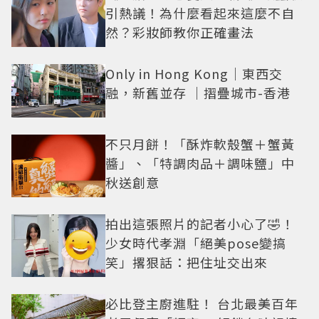
引熱議！為什麼看起來這麼不自
然？彩妝師教你正確畫法
Only in Hong Kong｜東西交
融，新舊並存 ｜摺疊城市-香港
不只月餅！「酥炸軟殼蟹＋蟹黃
醬」、「特調肉品＋調味鹽」中
秋送創意
拍出這張照片的記者小心了🤣！
少女時代孝淵「絕美pose變搞
笑」撂狠話：把住址交出來
必比登主廚進駐！ 台北最美百年