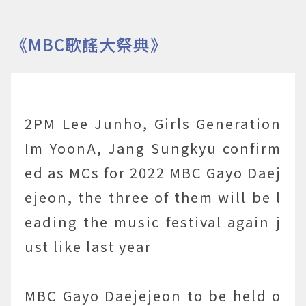
《MBC歌謠大祭典》
2PM Lee Junho, Girls Generation
Im YoonA, Jang Sungkyu confirm
ed as MCs for 2022 MBC Gayo Daej
ejeon, the three of them will be l
eading the music festival again j
ust like last year
MBC Gayo Daejejeon to be held o