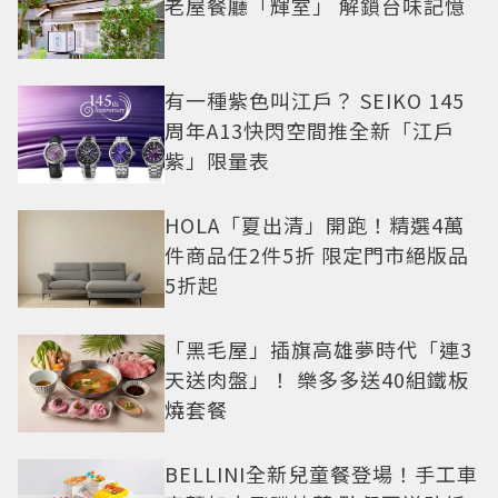
老屋餐廳「輝室」 解鎖台味記憶
有一種紫色叫江戶？ SEIKO 145
周年A13快閃空間推全新「江戶
紫」限量表
HOLA「夏出清」開跑！精選4萬
件商品任2件5折 限定門市絕版品
5折起
「黑毛屋」插旗高雄夢時代「連3
天送肉盤」！ 樂多多送40組鐵板
燒套餐
BELLINI全新兒童餐登場！手工車