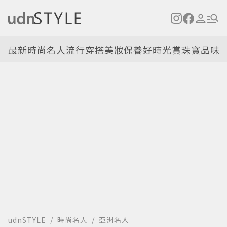
最新
時尚名人
流行穿搭
美妝保養
好時光
賞珠寶
品味
udnSTYLE
時尚名人
亞洲名人