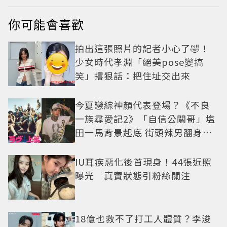
全場
你可能會喜歡
拍出這張照片的記者小心了🤣！
少女時代孝淵「絕美pose變搞
笑」撂狠話：把住址交出來
今夏戀綜神顏代表登場？《不良
一族尋愛記2》「自信公關哥」塩
田一馬背景起底 街頭辣男翻身當
老闆
IU耳疾惡化後首現身！44張近照
曝光 真實狀態引粉絲關注
18億也救不了打工人體質？李浚