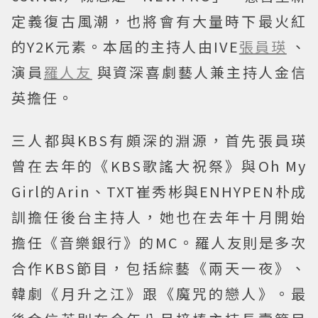
定義復古風潮，也將會有大量時下最火紅
的Y2K元素。本屆的主持人由IVE
張員瑛
、
演員
羅人友
與資深喜劇藝人兼主持人金信
英擔任。
三人都與KBS有頗深的淵源，首先張員瑛
曾在去年的《KBS歌謠大祝祭》與Oh My
Girl的Arin、TXT崔秀彬與ENHYPEN朴成
訓擔任後台主持人，她也在去年十月開始
擔任《音樂銀行》的MC。羅人友則是多次
合作KBS節目，包括綜藝《兩天一夜》、
韓劇《月升之江》跟《魔咒的戀人》。最