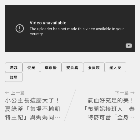
潤娥
俊昊
車銀優
安俞真
張員瑛
羅人友
韓星
← 上一篇
下一篇 →
小公主長這麼大了！
氣血好充足的美！
夏綠蒂「氣場不輸凱
「布蘭妮接班人」泰
特王妃」與媽媽同框
特麥可蕾「全身鍍
散發獨特優雅氣質 網
金」登Lollapalooza
友狂讚
力量感曲線身材美翻