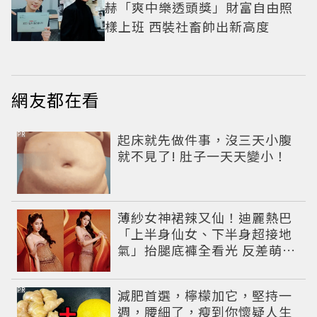
赫「爽中樂透頭獎」財富自由照
樣上班 西裝社畜帥出新高度
網友都在看
PR
起床就先做件事，沒三天小腹
就不見了! 肚子一天天變小！
薄紗女神裙辣又仙！迪麗熱巴
「上半身仙女、下半身超接地
氣」抬腿底褲全看光 反差萌穿
搭超圈粉
PR
減肥首選，檸檬加它，堅持一
週，腰細了，瘦到你懷疑人生