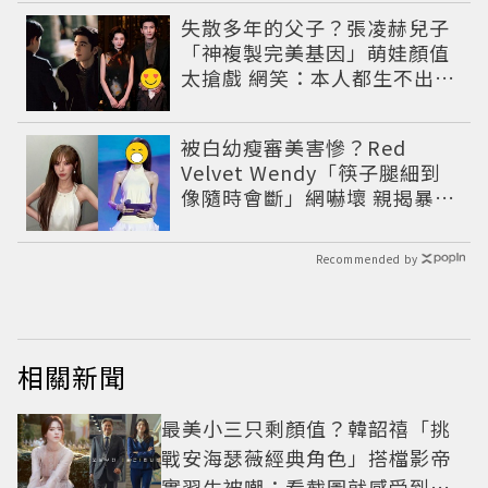
失散多年的父子？張凌赫兒子
「神複製完美基因」萌娃顏值
太搶戲 網笑：本人都生不出這
麼像
被白幼瘦審美害慘？Red
Velvet Wendy「筷子腿細到
像隨時會斷」網嚇壞 親揭暴瘦
真相：我很健康
Recommended by
相關新聞
最美小三只剩顏值？韓韶禧「挑
戰安海瑟薇經典角色」搭檔影帝
實習生被嘲：看截圖就感受到演