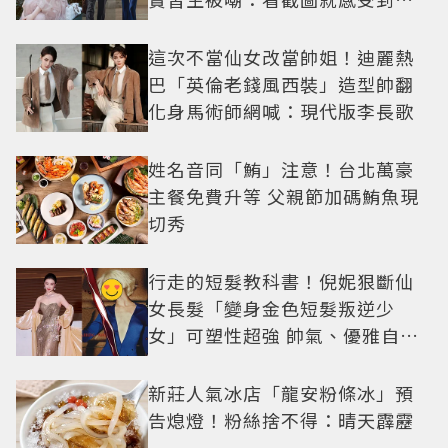
技
這次不當仙女改當帥姐！迪麗熱
巴「英倫老錢風西裝」造型帥翻
化身馬術師網喊：現代版李長歌
姓名音同「鮪」注意！台北萬豪
主餐免費升等 父親節加碼鮪魚現
切秀
行走的短髮教科書！倪妮狠斷仙
女長髮「變身金色短髮叛逆少
女」可塑性超強 帥氣、優雅自由
切換
新莊人氣冰店「龍安粉條冰」預
告熄燈！粉絲捨不得：晴天霹靂