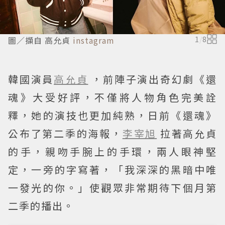
圖／擷自 高允貞
instagram
1
/
8
韓國演員
高允貞
，前陣子演出奇幻劇《還
魂》大受好評，不僅將人物角色完美詮
釋，她的演技也更加純熟，日前《還魂》
公布了第二季的海報，
李宰旭
拉著高允貞
的手，親吻手腕上的手環，兩人眼神堅
定，一旁的字寫著，「我深深的黑暗中唯
一發光的你。」使觀眾非常期待下個月第
二季的播出。