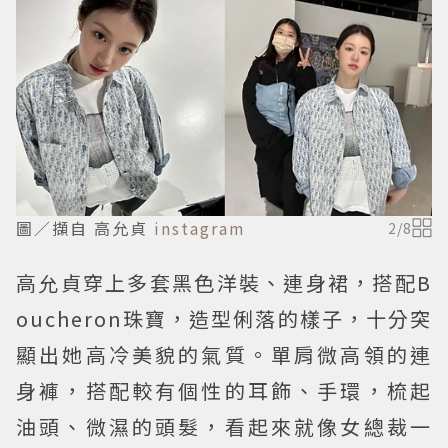
圖／擷自 高允貞
instagram
2
/
8
高允貞穿上多套黑色洋裝、連身裙，搭配B
oucheron珠寶，造型俐落的樣子，十分突
顯出她高冷美貌的氣質。單肩微高領的連
身褲，搭配較有個性的耳飾、手環，梳起
油頭、微濕的頭髮，看起來就像女總裁一