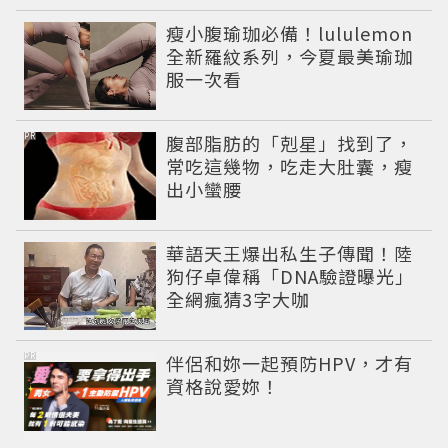
瘦小腹瑜珈必備！lululemon
全新羅紋系列，今夏最美瑜珈
服一次看
PR
腹部脂肪的「剋星」找到了，
常吃這幾物，吃走大肚囊，瘦
出小蠻腰
華語天王爆出私生子傳聞！陸
狗仔卓偉稱「DNA驗證曝光」
全網瘋猜3字大咖
PR
伴侶和妳一起預防HPV，才有
資格說愛妳！