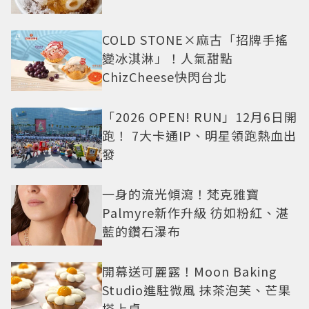
COLD STONE×麻古「招牌手搖
變冰淇淋」！人氣甜點
ChizCheese快閃台北
「2026 OPEN! RUN」12月6日開
跑！ 7大卡通IP、明星領跑熱血出
發
一身的流光傾瀉！梵克雅寶
Palmyre新作升級 彷如粉紅、湛
藍的鑽石瀑布
開幕送可麗露！Moon Baking
Studio進駐微風 抹茶泡芙、芒果
塔上桌