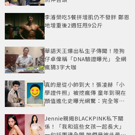
李濬榮吃5餐拼增肌仍不發胖 鄭恩
地增重後2週狂甩9公斤
華語天王爆出私生子傳聞！陸狗
仔卓偉稱「DNA驗證曝光」 全網
瘋猜3字大咖
真的是從小帥到大！張凌赫「小
學證件照」被挖瘋傳 童年到現在
顏值進化史曝光網驚：完全等比
例長大
Jennie親揭BLACKPINK私下關
係！「我和這些女孩一起長大」
一句話團魂全開 她們是彼此最強