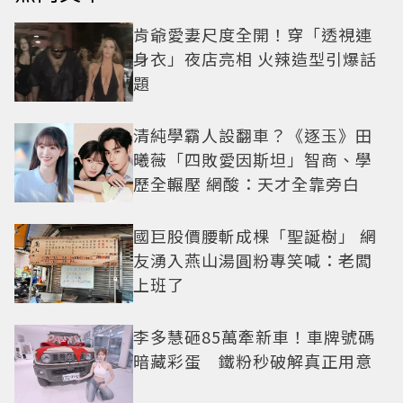
肯爺愛妻尺度全開！穿「透視連
身衣」夜店亮相 火辣造型引爆話
題
清純學霸人設翻車？《逐玉》田
曦薇「四敗愛因斯坦」智商、學
歷全輾壓 網酸：天才全靠旁白
國巨股價腰斬成棵「聖誕樹」 網
友湧入燕山湯圓粉專笑喊：老闆
上班了
李多慧砸85萬牽新車！車牌號碼
暗藏彩蛋 鐵粉秒破解真正用意