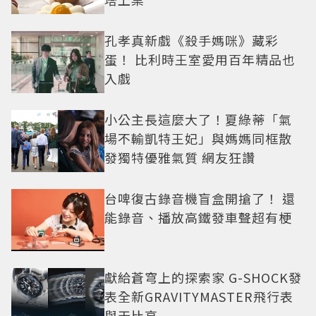
孔孝真新戲《殺手媽咪》藏彩
蛋！ 比利時王室愛用百年精品也
入戲
小公主長這麼大了！夏綠蒂「氣
場不輸凱特王妃」與媽媽同框散
發獨特優雅氣質 網友狂讚
台啤復古錄音機盲盒開搶了！ 還
能錄音、播放高鐵發車聲超有梗
獻給蒼穹上的探索家 G-SHOCK發
表全新GRAVITYMASTER飛行表
與天比高