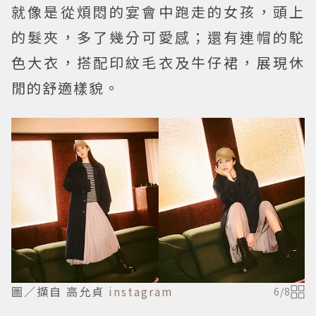
就像是從煩悶的宴會中跑走的女孩，頭上
的髮夾，多了幾分可愛感；還有連帽的駝
色大衣，搭配印紋毛衣及牛仔裙，展現休
閒的舒適樣貌。
圖／擷自 高允貞
instagram
6
/
8