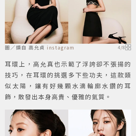
圖／擷自 高允貞
instagram
4
/
8
耳環上，高允真也示範了浮誇卻不張揚的
技巧，在耳環的挑選多下些功夫，這款類
似太陽，鑲有好幾顆水滴輪廓水鑽的耳
飾，散發出本身高貴、優雅的氣質。