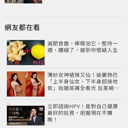
網友都在看
PR
減肥首選，檸檬加它，堅持一
週，腰細了，瘦到你懷疑人生
薄紗女神裙辣又仙！迪麗熱巴
「上半身仙女、下半身超接地
氣」抬腿底褲全看光 反差萌穿
搭超圈粉
PR
立即諮詢HPV！是對自己健康
最好的投資，把握現在不嫌
晚！