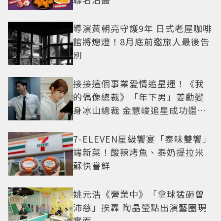
導演黃朝亮守護9年 日式老屋咖啡
館將熄燈！8月底前邀旅人最後告
別
接接這個事業愛情追星運！《我
的偶像總裁》「年下男」姜勳變
身冰山總裁 金慧峻追星成功還偶
遇愛情
7-ELEVEN星級饗宴「泰味雙饗」
端新菜！酸辣烤魚、泰奶提拉米
蘇快嘗鮮
姚元浩《營業中》「拿球猛砸曾
沛慈」挨轟 陶晶瑩點出演藝圈現
實面