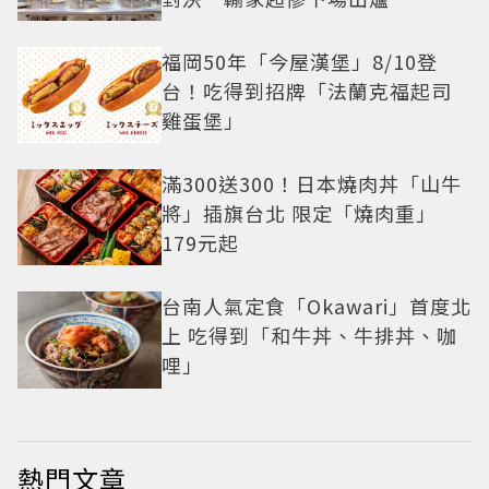
福岡50年「今屋漢堡」8/10登
台！吃得到招牌「法蘭克福起司
雞蛋堡」
滿300送300！日本燒肉丼「山牛
將」插旗台北 限定「燒肉重」
179元起
台南人氣定食「Okawari」首度北
上 吃得到「和牛丼、牛排丼、咖
哩」
熱門文章