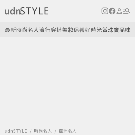
最新
時尚名人
流行穿搭
美妝保養
好時光
賞珠寶
品味
udnSTYLE
時尚名人
亞洲名人