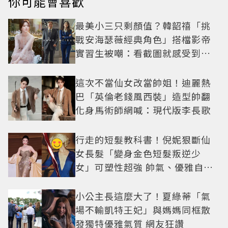
你可能會喜歡
最美小三只剩顏值？韓韶禧「挑
戰安海瑟薇經典角色」搭檔影帝
實習生被嘲：看截圖就感受到演
技
這次不當仙女改當帥姐！迪麗熱
巴「英倫老錢風西裝」造型帥翻
化身馬術師網喊：現代版李長歌
行走的短髮教科書！倪妮狠斷仙
女長髮「變身金色短髮叛逆少
女」可塑性超強 帥氣、優雅自由
切換
小公主長這麼大了！夏綠蒂「氣
場不輸凱特王妃」與媽媽同框散
發獨特優雅氣質 網友狂讚