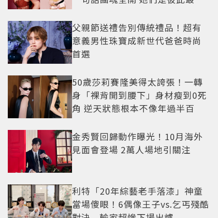
後盾
父親節送禮告別傳統禮品！超有
意義男性珠寶成新世代爸爸時尚
首選
50歲莎莉賽隆美得太誇張！一轉
身「裸背開到腰下」身材瘦到0死
角 逆天狀態根本不像年過半百
金秀賢回歸動作曝光！10月海外
見面會登場 2萬人場地引關注
利特「20年綜藝老手落漆」神童
當場傻眼！6偶像王子vs.乞丐殘酷
對決 輸家超慘下場出爐