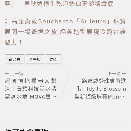
容」 早秋這樣化乾淨透白更顯精緻感
》高允貞戴Boucheron「Ailleurs」珠寶
展開一場奇境之旅 絕美造型展現冷艷古典
魅力！
高允貞
李宰旭
穿搭
← 上一篇
下一篇 →
超薄掃拖機器人對
路易威登珠寶再進
決！石頭科技活水清
化！Idylle Blossom
潔無水痕 MOVA雙機
全新頂級珠寶Monog
械臂零死角
ram花鑽綻放