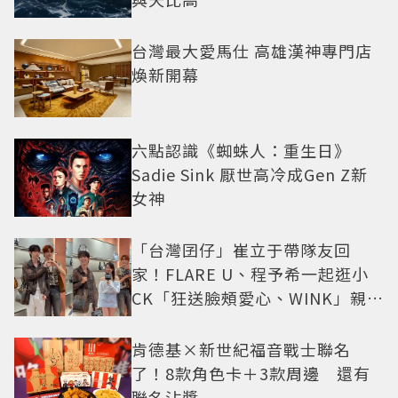
台灣最大愛馬仕 高雄漢神專門店
煥新開幕
六點認識《蜘蛛人：重生日》
Sadie Sink 厭世高冷成Gen Z新
女神
「台灣囝仔」崔立于帶隊友回
家！FLARE U、程予希一起逛小
CK「狂送臉頰愛心、WINK」親曝
中山站私藏必逛名單
肯德基×新世紀福音戰士聯名
了！8款角色卡＋3款周邊 還有
聯名沾醬