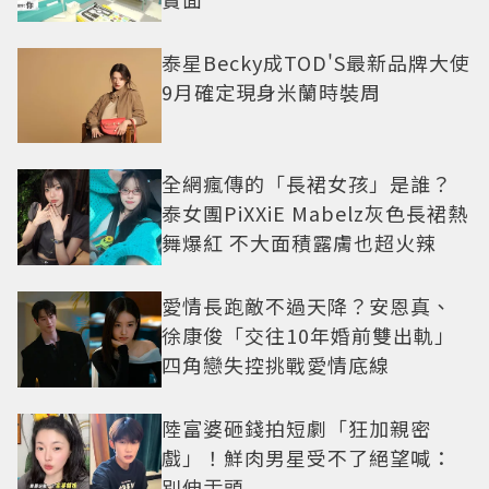
泰星Becky成TOD'S最新品牌大使
9月確定現身米蘭時裝周
全網瘋傳的「長裙女孩」是誰？
泰女團PiXXiE Mabelz灰色長裙熱
舞爆紅 不大面積露膚也超火辣
愛情長跑敵不過天降？安恩真、
徐康俊「交往10年婚前雙出軌」
四角戀失控挑戰愛情底線
陸富婆砸錢拍短劇「狂加親密
戲」！鮮肉男星受不了絕望喊：
別伸舌頭