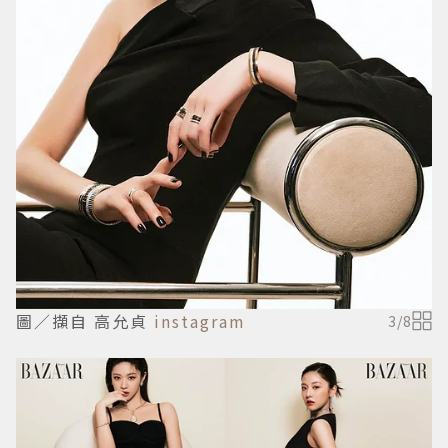
圖／擷自 高允貞
instagram
3
/
8