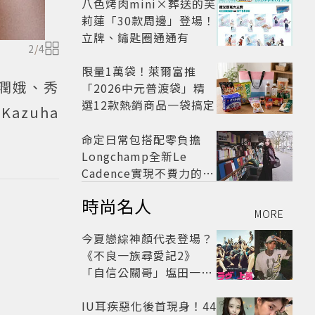
八色烤肉mini×葬送的芙
莉蓮「30款周邊」登場！
立牌、鑰匙圈通通有
2
/
4
限量1萬袋！萊爾富推
括潤娥、秀
「2026中元普渡袋」精
選12款熱銷商品一袋搞定
azuha
命定日常包搭配零負擔
Longchamp全新Le
Cadence實現不費力的從
容風格
時尚名人
MORE
今夏戀綜神顏代表登場？
《不良一族尋愛記2》
「自信公關哥」塩田一馬
背景起底 街頭辣男翻身當
老闆
IU耳疾惡化後首現身！44