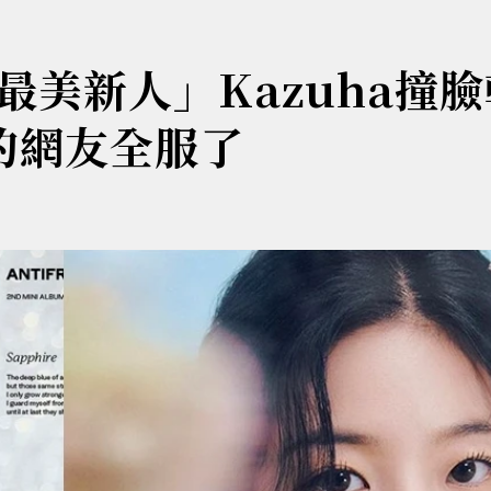
美新人」Kazuha撞
的網友全服了