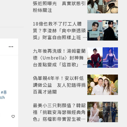
張近照曝光 真實狀態引
粉絲關注
18億也救不了打工人體
質？李浚赫「爽中樂透頭
獎」財富自由照樣上班 西
裝社畜帥出新高度
九年後再洗版！湯姆霍蘭
德〈Umbrella〉封神舞
台差點變成「這首歌」 造
型彩蛋、暖心故事一次公
開
偽單親4年半！安以軒低
調做公益 友人犯錯得捐
百萬才過關
最美小三只剩顏值？韓韶
禧「挑戰安海瑟薇經典角
色」搭檔影帝實習生被
嘲：看截圖就感受到演技