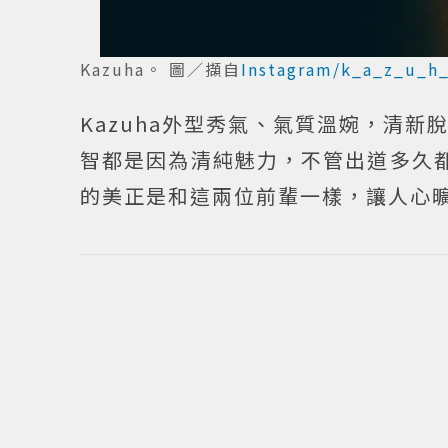
Kazuha。 圖／擷自
Instagram/k_a_z_u_h
Kazuha外型秀氣、氣質溫婉，清
智都是因為清純魅力，不管出道多久都
的美正是和這兩位前輩一樣，讓人心