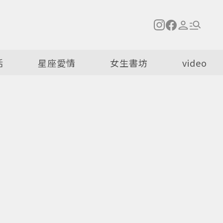
活
星座愛情
女生書坊
video