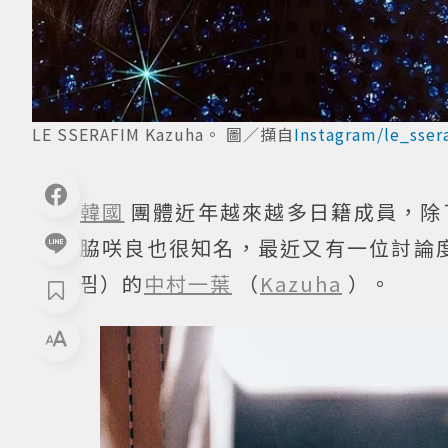
LE SSERAFIM Kazuha。 圖／擷自
Instagram/le_sser
韓國
團體近年越來越多日籍成員，除了T
脇咲良也很知名，最近又有一位討論
핌）的
中村一葉
（
Kazuha
）。