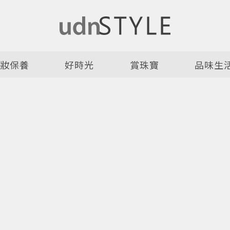
美妝保養
好時光
賞珠寶
品味生