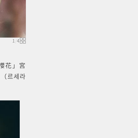
1
/
4
小櫻花」宮
」（르세라