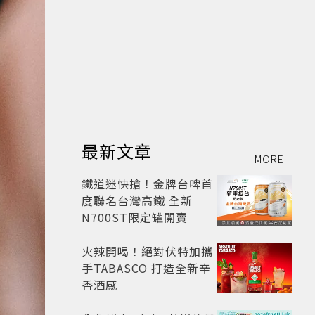
最新文章
MORE
鐵道迷快搶！金牌台啤首
度聯名台灣高鐵 全新
N700ST限定罐開賣
火辣開喝！絕對伏特加攜
手TABASCO 打造全新辛
香酒感