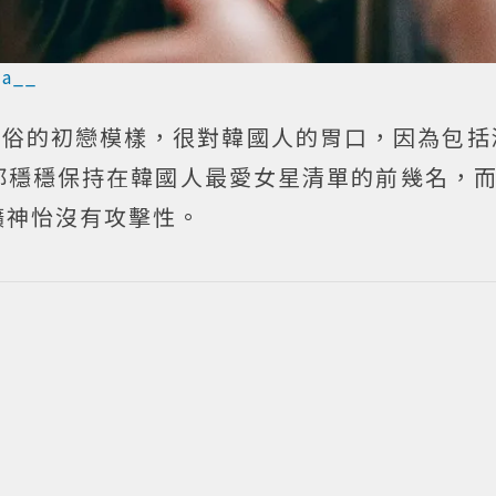
_a__
新脫俗的初戀模樣，很對韓國人的胃口，因為包
穩穩保持在韓國人最愛女星清單的前幾名，而K
曠神怡沒有攻擊性。