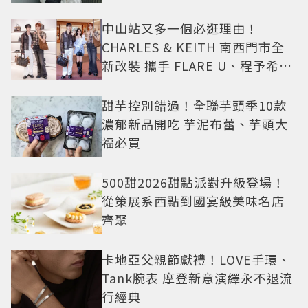
中山站又多一個必逛理由！
CHARLES & KEITH 南西門市全
新改裝 攜手 FLARE U、程予希演
繹秋季時尚
甜芋控別錯過！全聯芋頭季10款
濃郁新品開吃 芋泥布蕾、芋頭大
福必買
500甜2026甜點派對升級登場！
從策展系西點到國宴級美味名店
齊聚
卡地亞父親節獻禮！LOVE手環、
Tank腕表 摩登新意演繹永不退流
行經典