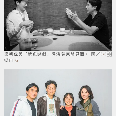
梁朝偉與「魷魚遊戲」導演黃東赫見面。 圖／
5
/
6
擷自
IG