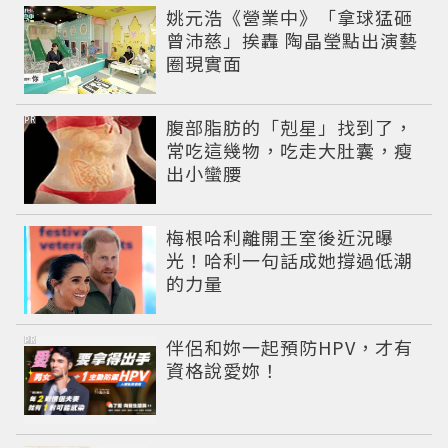
姚元浩《營業中》「拿球猛砸
曾沛慈」挨轟 陶晶瑩點出演藝
圈現實面
PR
腹部脂肪的「剋星」找到了，
常吃這幾物，吃走大肚囊，瘦
出小蠻腰
梅根哈利離開王室後近況曝
光！哈利一句話成她撐過低潮
的力量
PR
伴侶和妳一起預防HPV，才有
資格說愛妳！