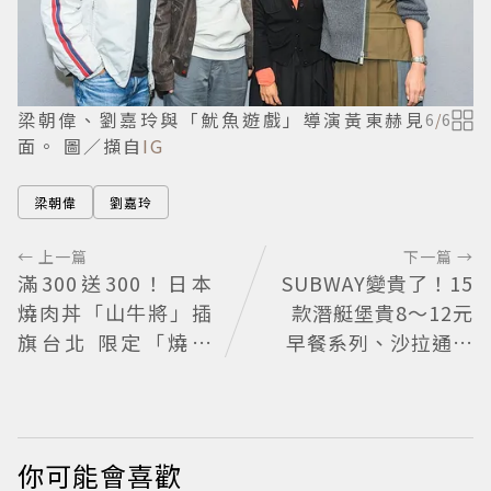
梁朝偉、劉嘉玲與「魷魚遊戲」導演黃東赫見
6
/
6
面。 圖／擷自
IG
梁朝偉
劉嘉玲
← 上一篇
下一篇 →
滿300送300！日本
SUBWAY變貴了！15
燒肉丼「山牛將」插
款潛艇堡貴8～12元
旗台北 限定「燒肉
早餐系列、沙拉通通
重」179元起
也調漲
你可能會喜歡