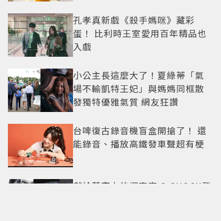
孔孝真新戲《殺手媽咪》藏彩
蛋！ 比利時王室愛用百年精品也
入戲
小公主長這麼大了！夏綠蒂「氣
場不輸凱特王妃」與媽媽同框散
發獨特優雅氣質 網友狂讚
台啤復古錄音機盲盒開搶了！ 還
能錄音、播放高鐵發車聲超有梗
獻給蒼穹上的探索家 G-SHOCK發
表全新GRAVITYMASTER飛行表
與天比高