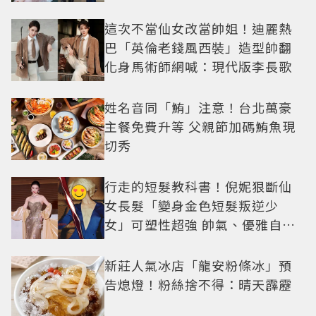
技
這次不當仙女改當帥姐！迪麗熱
巴「英倫老錢風西裝」造型帥翻
化身馬術師網喊：現代版李長歌
姓名音同「鮪」注意！台北萬豪
主餐免費升等 父親節加碼鮪魚現
切秀
行走的短髮教科書！倪妮狠斷仙
女長髮「變身金色短髮叛逆少
女」可塑性超強 帥氣、優雅自由
切換
新莊人氣冰店「龍安粉條冰」預
告熄燈！粉絲捨不得：晴天霹靂