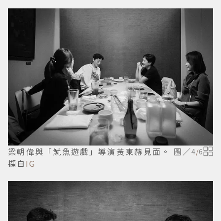
梁朝偉與「魷魚遊戲」導演黃東赫見面。 圖／
4
/
6
擷自
IG