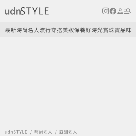
最新
時尚名人
流行穿搭
美妝保養
好時光
賞珠寶
品味
udnSTYLE
時尚名人
亞洲名人