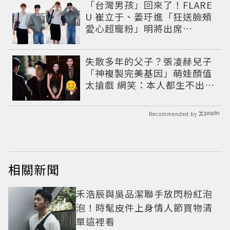
「台灣男孩」回來了！FLARE
U 崔立于、姜玗進「狂送臉頰
愛心超寵粉」明將出席
CHARLES & KEITH開幕活動
失散多年的父子？張凌赫兒子
「神複製完美基因」萌娃顏值
太搶戲 網笑：本人都生不出這
麼像
Recommended by
相關新聞
禾浩辰與吳品潔聯手放閃粉紅泡
泡！時髦皮件上身情人節買物清
單這裡看