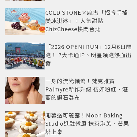
COLD STONE×麻古「招牌手搖
變冰淇淋」！人氣甜點
ChizCheese快閃台北
「2026 OPEN! RUN」12月6日開
跑！ 7大卡通IP、明星領跑熱血出
發
一身的流光傾瀉！梵克雅寶
Palmyre新作升級 彷如粉紅、湛
藍的鑽石瀑布
開幕送可麗露！Moon Baking
Studio進駐微風 抹茶泡芙、芒果
塔上桌