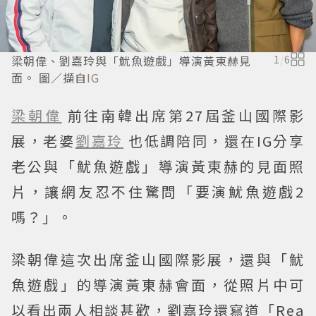
梁朝偉、劉嘉玲與「魷魚遊戲」導演黃東赫見
1
/
6
面。 圖／擷自
IG
梁朝偉
前往南韓出席第27屆釜山國際影
展，老婆
劉嘉玲
也低調陪同，還在IG分享
老公與「魷魚遊戲」導演黃東赫的見面照
片，讓網友忍不住驚問「要演魷魚遊戲2
嗎？」。
梁朝偉這次出席釜山國際影展，還與「魷
魚遊戲」的導演黃東赫會面，從照片中可
以看出兩人相談甚歡，劉嘉玲還寫道「Rea