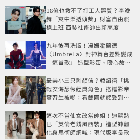
18億也救不了打工人體質？李浚
赫「爽中樂透頭獎」財富自由照
樣上班 西裝社畜帥出新高度
九年後再洗版！湯姆霍蘭德
〈Umbrella〉封神舞台差點變成
「這首歌」 造型彩蛋、暖心故事
一次公開
最美小三只剩顏值？韓韶禧「挑
戰安海瑟薇經典角色」搭檔影帝
實習生被嘲：看截圖就感受到演
技
這次不當仙女改當帥姐！迪麗熱
巴「英倫老錢風西裝」造型帥翻
化身馬術師網喊：現代版李長歌