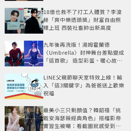
18億也救不了打工人體質？李浚
赫「爽中樂透頭獎」財富自由照
樣上班 西裝社畜帥出新高度
九年後再洗版！湯姆霍蘭德
〈Umbrella〉封神舞台差點變成
「這首歌」 造型彩蛋、暖心故事
一次公開
LINE父親節聊天室特效上線！輸
入「這3關鍵字」為爸爸送上歡樂
祝福
最美小三只剩顏值？韓韶禧「挑
戰安海瑟薇經典角色」搭檔影帝
實習生被嘲：看截圖就感受到演