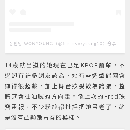
장원영 WONYOUNG（@for_everyoung10）分享的貼文
14歲就出道的她現在已是KPOP前輩，不
過卻有許多網友認為，她有些造型偶爾會
顯得很超齡，加上舞台妝髮較為誇張，整
體感會往油膩的方向走。像上次的Fred珠
寶畫報，不少粉絲都批評把她畫老了，絲
毫沒有凸顯她青春的模樣。