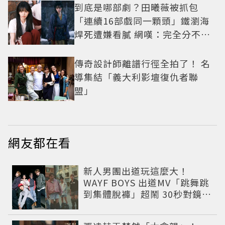
到底是哪部劇？田曦薇被抓包
「連續16部戲同一顆頭」鐵瀏海
焊死遭嫌看膩 網嘆：完全分不出
角色
傳奇設計師離譜行徑全拍了！ 名
導集結「義大利影壇復仇者聯
盟」
網友都在看
新人男團出道玩這麼大！
WAYF BOYS 出道MV「跳舞跳
到集體脫褲」超鬧 30秒對鏡清
唱影片爆紅