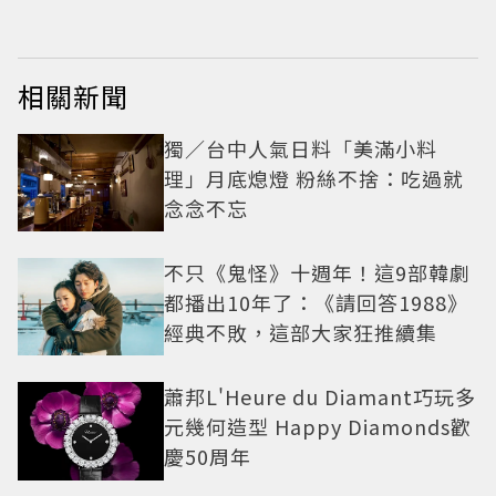
相關新聞
獨／台中人氣日料「美滿小料
理」月底熄燈 粉絲不捨：吃過就
念念不忘
不只《鬼怪》十週年！這9部韓劇
都播出10年了：《請回答1988》
經典不敗，這部大家狂推續集
蕭邦L'Heure du Diamant巧玩多
元幾何造型 Happy Diamonds歡
慶50周年