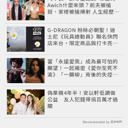
Awich什麼來頭？前夫被槍
殺、家裡被槍掃射 人生經歷比
參演者還抓馬！
G-DRAGON 粉絲必朝聖！迪
士尼《玩具總動員》聯名快閃
店來台，限定商品與打卡亮點
公開
當「永遠愛我」成為最可怕的
願望！一起揭密《愛你至死不
渝》「一願柳」背後的失控愛
情與爆紅之路
偽單親4年半！安以軒低調做
公益 友人犯錯得捐百萬才過
關
Recommended by