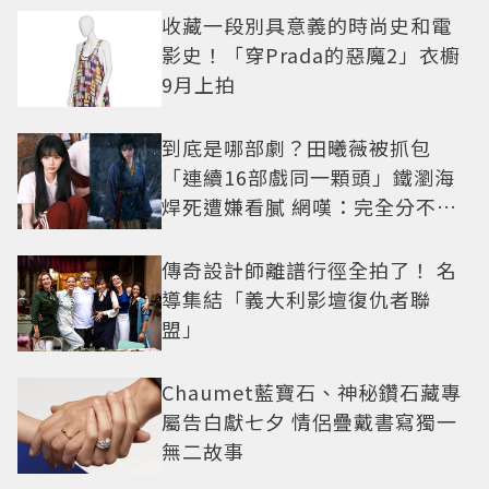
收藏一段別具意義的時尚史和電
影史！「穿Prada的惡魔2」衣櫥
9月上拍
到底是哪部劇？田曦薇被抓包
「連續16部戲同一顆頭」鐵瀏海
焊死遭嫌看膩 網嘆：完全分不出
角色
傳奇設計師離譜行徑全拍了！ 名
導集結「義大利影壇復仇者聯
盟」
Chaumet藍寶石、神秘鑽石藏專
屬告白獻七夕 情侶疊戴書寫獨一
無二故事