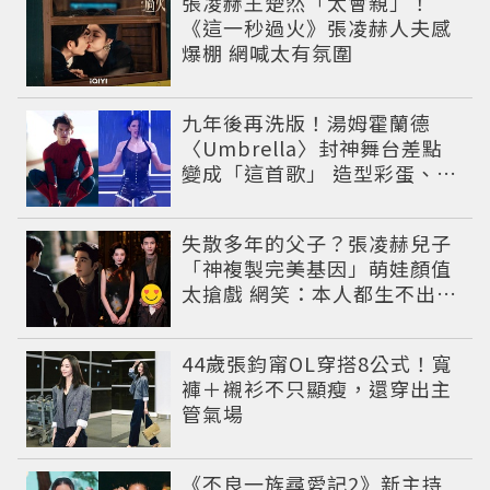
張凌赫王楚然「太會親」！
《這一秒過火》張凌赫人夫感
爆棚 網喊太有氛圍
九年後再洗版！湯姆霍蘭德
〈Umbrella〉封神舞台差點
變成「這首歌」 造型彩蛋、暖
心故事一次公開
失散多年的父子？張凌赫兒子
「神複製完美基因」萌娃顏值
太搶戲 網笑：本人都生不出這
麼像
44歲張鈞甯OL穿搭8公式！寬
褲＋襯衫不只顯瘦，還穿出主
管氣場
《不良一族尋愛記2》新主持