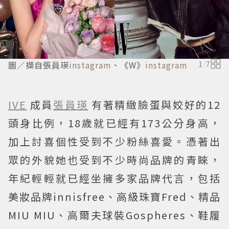
圖／擷自張員瑛
instagram
、《W》
instagram
1
/
7
IVE
成員
張員瑛
有著精緻臉蛋與姣好的12
頭身比例，18歲就已經有173公分身高，
加上討喜個性受到不少粉絲喜愛。憑著出
眾的外貌她也受到不少時尚品牌的青睞，
年紀輕輕就已經坐擁多家品牌代言，包括
美妝品牌innisfree、高級珠寶Fred、精品
MIU MIU、高爾夫球裝Gospheres、鞋履