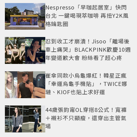
Nespresso「早咖起居室」快閃
台北 一鍵喝現萃咖啡 再扭Y2K風
格鑰匙圈
忍到收工才崩潰！Jisoo「離場後
車上痛哭」BLACKPINK歡慶10週
年變道歉大會 粉絲看了超心疼
崔傘同款小烏龜爆紅！韓星正瘋
「幸運烏龜手機貼」，TWICE娜
璉、KIOF也貼上求好運
44歲張鈞甯OL穿搭8公式！寬褲
＋襯衫不只顯瘦，還穿出主管氣
場