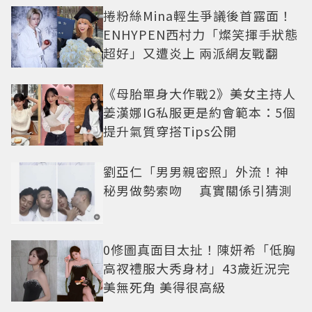
捲粉絲Mina輕生爭議後首露面！
ENHYPEN西村力「燦笑揮手狀態
超好」又遭炎上 兩派網友戰翻
《母胎單身大作戰2》美女主持人
姜漢娜IG私服更是約會範本：5個
提升氣質穿搭Tips公開
劉亞仁「男男親密照」外流！神
秘男做勢索吻 真實關係引猜測
0修圖真面目太扯！陳妍希「低胸
高衩禮服大秀身材」43歲近況完
美無死角 美得很高級