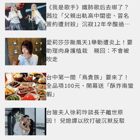
《我是歌手》鐵肺歌后去哪了？
茜拉「父親出軌高中閨密、冒名
簽約遭封殺」沉寂12年辛酸過往
曝光
愛莉莎莎颱風天1舉動遭炎上！要
助理肉身護植栽 親回：不會被
吹走
台中第一間「鳥貴族」要來了！
全品項100元、開幕送「酥炸南蠻
蝦」
台玻夫人徐莉玲談長子離世原
因！ 兒媳譚以欣打破沉默反駁