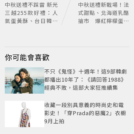
中秋送禮不踩雷 新光
中秋送禮新戰場！法
三越255款好禮：人
式甜點、北海道乳酪
氣蛋黃酥、台日韓美
搶市 爆紅檸檬蛋糕
食一站滿足
熱銷破萬顆
你可能會喜歡
不只《鬼怪》十週年！這9部韓劇
都播出10年了：《請回答1988》
經典不敗，這部大家狂推續集
收藏一段別具意義的時尚史和電
影史！「穿Prada的惡魔2」衣櫥
9月上拍