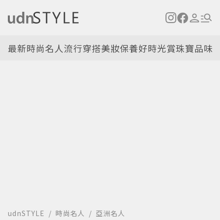
最新
時尚名人
流行穿搭
美妝保養
好時光
賞珠寶
品味
udnSTYLE
時尚名人
亞洲名人