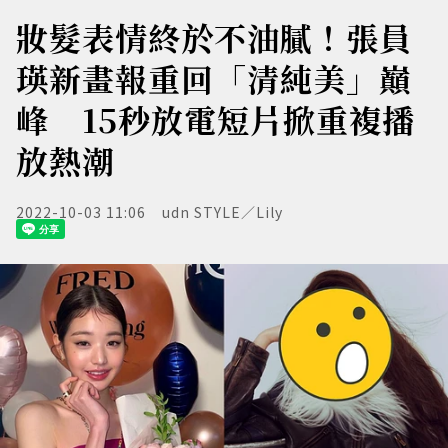
妝髮表情終於不油膩！張員
瑛新畫報重回「清純美」巔
峰 15秒放電短片掀重複播
放熱潮
2022-10-03 11:06
udn STYLE／Lily