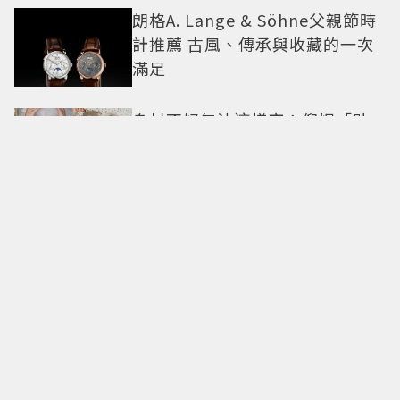
朗格A. Lange & Söhne父親節時
計推薦 古風、傳承與收藏的一次
滿足
身材不好無法這樣穿！倪妮「貼
身洋裝曲線一覽無遺」38歲尺度
全開 帥氣又火辣散發獨特魅力
美神降臨華山！TWICE MINA首度
單飛訪台「自曝最想做這事」360
度0死角美貌保養祕訣一次公開
重返1959經典設計！Longines浪
琴Legend Diver 59潛水表 復刻
懷舊