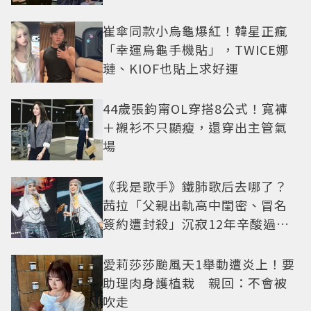
崔傘同款小烏龜爆紅！韓星正瘋
「幸運烏龜手機貼」，TWICE娜
璉、KIOF也貼上求好運
44歲張鈞甯OL穿搭8公式！寬褲
＋襯衫不只顯瘦，還穿出主管氣
場
《我是歌手》鐵肺歌后去哪了？
茜拉「父親出軌高中閨密、冒名
簽約遭封殺」沉寂12年辛酸過往
曝光
愛莉莎莎颱風天1舉動遭炎上！要
助理肉身護植栽 親回：不會被
吹走