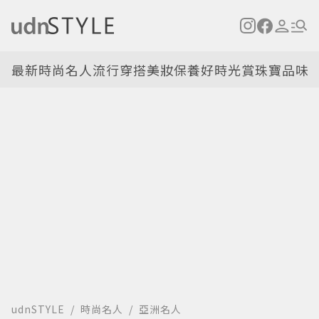
最新
時尚名人
流行穿搭
美妝保養
好時光
賞珠寶
品味
udnSTYLE
時尚名人
亞洲名人