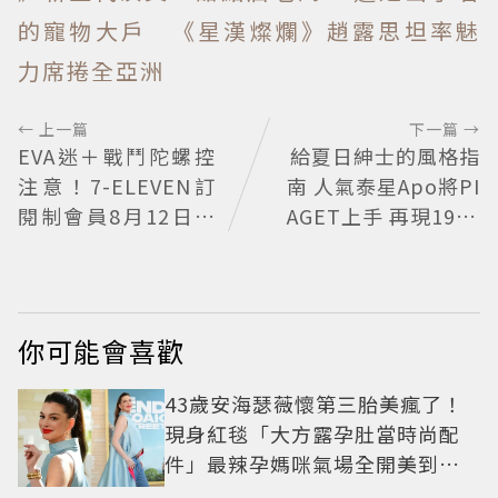
的寵物大戶 《星漢燦爛》趙露思坦率魅
力席捲全亞洲
← 上一篇
下一篇 →
EVA迷＋戰鬥陀螺控
給夏日紳士的風格指
注意！7-ELEVEN訂
南 人氣泰星Apo將PI
閱制會員8月12日搶
AGET上手 再現1970
先購限量聯名款
懷舊風華
你可能會喜歡
43歲安海瑟薇懷第三胎美瘋了！
現身紅毯「大方露孕肚當時尚配
件」最辣孕媽咪氣場全開美到發
光