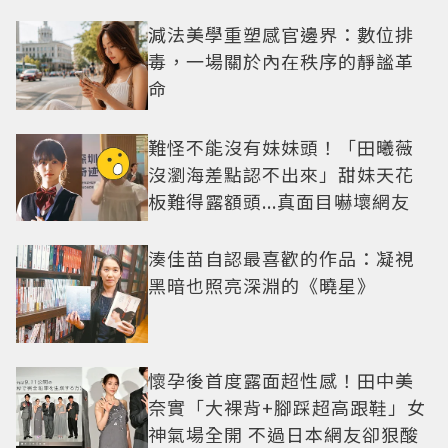
減法美學重塑感官邊界：數位排
毒，一場關於內在秩序的靜謐革
命
難怪不能沒有妹妹頭！「田曦薇
沒瀏海差點認不出來」甜妹天花
板難得露額頭...真面目嚇壞網友
湊佳苗自認最喜歡的作品：凝視
黑暗也照亮深淵的《曉星》
懷孕後首度露面超性感！田中美
奈實「大裸背+腳踩超高跟鞋」女
神氣場全開 不過日本網友卻狠酸