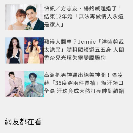
快訊／方志友、楊銘威離婚了！
結束12年婚「無法再做情人永遠
是家人」
難得大翻車？Jennie「洋裝剪裁
太詭異」腿粗顯短還五五身 人間
香奈兒光環失靈變臘腸狗
高溫把男神逼出絕美神圖！張凌
赫「35度穿兩件長袖」爆汗領口
全濕 汗珠竟成天然打亮帥到離譜
網友都在看