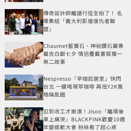
角色
傳奇設計師離譜行徑全拍了！ 名
導集結「義大利影壇復仇者聯
盟」
Chaumet藍寶石、神秘鑽石藏專
屬告白獻七夕 情侶疊戴書寫獨一
無二故事
Nespresso「早咖起居室」快閃
台北 一鍵喝現萃咖啡 再扭Y2K風
格鑰匙圈
忍到收工才崩潰！Jisoo「離場後
車上痛哭」BLACKPINK歡慶10週
年變道歉大會 粉絲看了超心疼