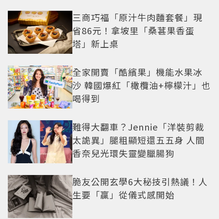
三商巧福「原汁牛肉麵套餐」現
省86元！拿坡里「桑葚果香蛋
塔」新上桌
全家開賣「酷繽果」機能水果冰
沙 韓國爆紅「橄欖油+檸檬汁」也
喝得到
難得大翻車？Jennie「洋裝剪裁
太詭異」腿粗顯短還五五身 人間
香奈兒光環失靈變臘腸狗
脆友公開玄學6大秘技引熱議！人
生要「贏」從儀式感開始