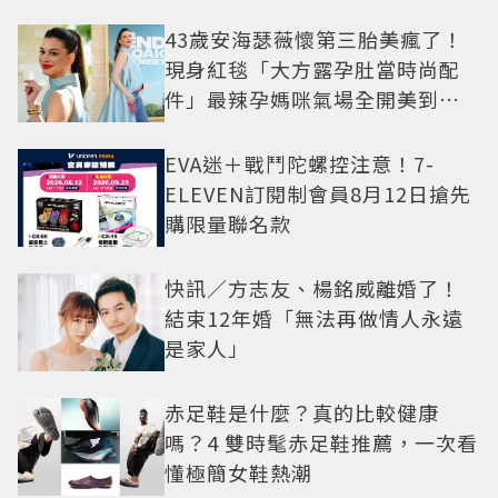
43歲安海瑟薇懷第三胎美瘋了！
現身紅毯「大方露孕肚當時尚配
件」最辣孕媽咪氣場全開美到發
光
EVA迷＋戰鬥陀螺控注意！7-
ELEVEN訂閱制會員8月12日搶先
購限量聯名款
快訊／方志友、楊銘威離婚了！
結束12年婚「無法再做情人永遠
是家人」
赤足鞋是什麼？真的比較健康
嗎？4 雙時髦赤足鞋推薦，一次看
懂極簡女鞋熱潮