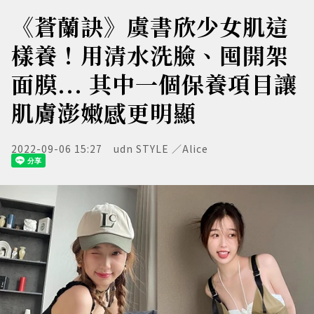
《蒼蘭訣》虞書欣少女肌這
樣養！用清水洗臉、囤開架
面膜... 其中一個保養項目讓
肌膚澎嫩感更明顯
2022-09-06 15:27
udn STYLE ／Alice