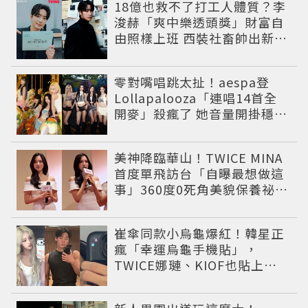
18億也救不了打工人體質？李
浚赫「爽中樂透頭獎」財富自
由照樣上班 西裝社畜帥出新高
度
零對嘴唱跳太扯！aespa登
Lollapalooza「連唱14首全
開麥」殺瘋了 她音量開掛穩到
像吞CD
美神降臨華山！TWICE MINA
首度單飛訪台「自曝最想做這
事」360度0死角美貌保養祕訣
一次公開
崔傘同款小烏龜爆紅！韓星正
瘋「幸運烏龜手機貼」，
TWICE娜璉、KIOF也貼上求
好運