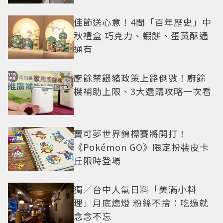
佳節送心意！4間「百年歷史」中
秋禮盒 巧克力、蝦餅、蛋黃酥通
通有
廚餘禁餵豬政策上路倒數！廚餘
機補助上限、3大選購攻略一次看
寶可夢世界錦標賽將開打！
《Pokémon GO》限定扮裝皮卡
丘限時登場
獨／台中人氣日料「美滿小料
理」月底熄燈 粉絲不捨：吃過就
念念不忘