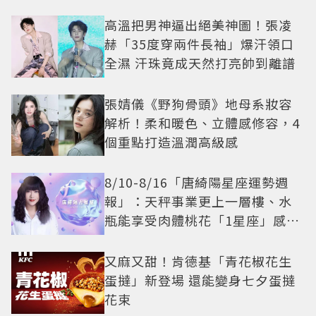
高溫把男神逼出絕美神圖！張凌
赫「35度穿兩件長袖」爆汗領口
全濕 汗珠竟成天然打亮帥到離譜
張婧儀《野狗骨頭》地母系妝容
解析！柔和暖色、立體感修容，4
個重點打造溫潤高級感
8/10-8/16「唐綺陽星座運勢週
報」：天秤事業更上一層樓、水
瓶能享受肉體桃花「1星座」感情
防三角關係
又麻又甜！肯德基「青花椒花生
蛋撻」新登場 還能變身七夕蛋撻
花束