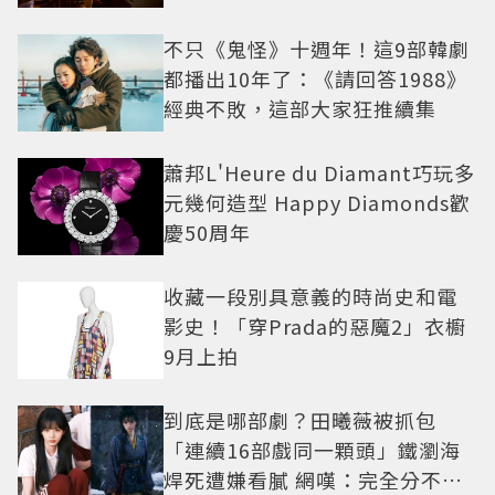
不只《鬼怪》十週年！這9部韓劇
都播出10年了：《請回答1988》
經典不敗，這部大家狂推續集
蕭邦L'Heure du Diamant巧玩多
元幾何造型 Happy Diamonds歡
慶50周年
收藏一段別具意義的時尚史和電
影史！「穿Prada的惡魔2」衣櫥
9月上拍
到底是哪部劇？田曦薇被抓包
「連續16部戲同一顆頭」鐵瀏海
焊死遭嫌看膩 網嘆：完全分不出