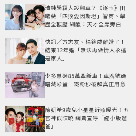
清純學霸人設翻車？《逐玉》田
曦薇「四敗愛因斯坦」智商、學
歷全輾壓 網酸：天才全靠旁白
快訊／方志友、楊銘威離婚了！
結束12年婚「無法再做情人永遠
是家人」
李多慧砸85萬牽新車！車牌號碼
暗藏彩蛋 鐵粉秒破解真正用意
陳妍希9歲兒小星星近照曝光！五
官神似陳曉 網驚直呼「縮小版爸
爸」