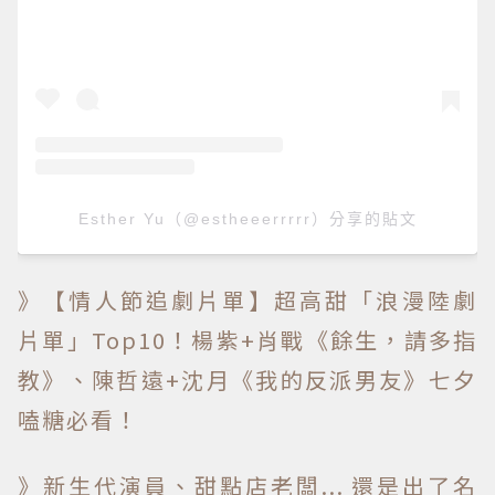
Esther Yu（@estheeerrrrr）分享的貼文
》【情人節追劇片單】超高甜「浪漫陸劇
片單」Top10！楊紫+肖戰《餘生，請多指
教》、陳哲遠+沈月《我的反派男友》七夕
嗑糖必看！
》新生代演員、甜點店老闆... 還是出了名