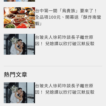
台中第一間「鳥貴族」要來了！
全品項100元、開幕送「酥炸南蠻
蝦」
台玻夫人徐莉玲談長子離世原
因！ 兒媳譚以欣打破沉默反駁
熱門文章
台玻夫人徐莉玲談長子離世原
因！ 兒媳譚以欣打破沉默反駁