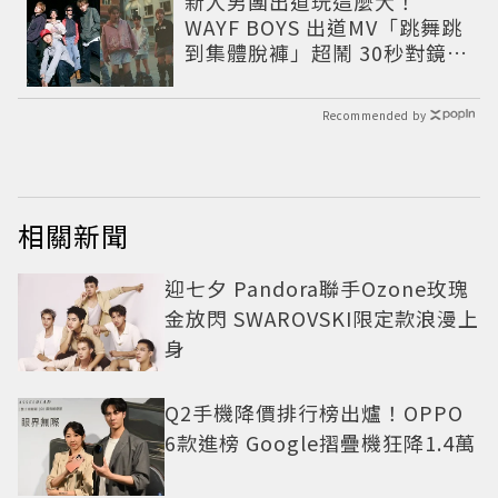
新人男團出道玩這麼大！
WAYF BOYS 出道MV「跳舞跳
到集體脫褲」超鬧 30秒對鏡清
唱影片爆紅
Recommended by
相關新聞
迎七夕 Pandora聯手Ozone玫瑰
金放閃 SWAROVSKI限定款浪漫上
身
Q2手機降價排行榜出爐！OPPO
6款進榜 Google摺疊機狂降1.4萬