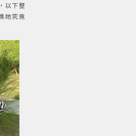
，以下整
瞧她究竟