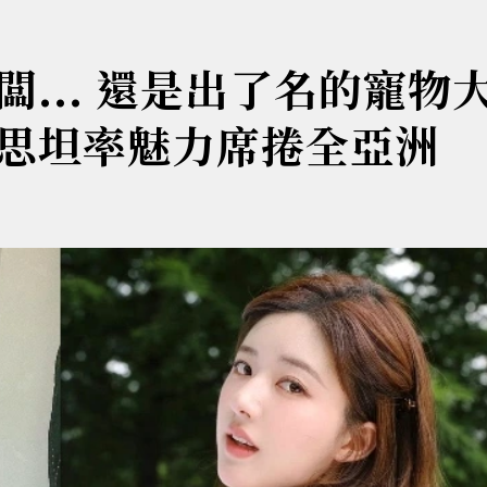
... 還是出了名的寵物
思坦率魅力席捲全亞洲