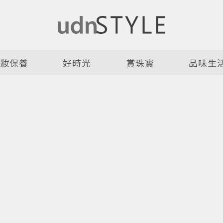
美妝保養
好時光
賞珠寶
品味生