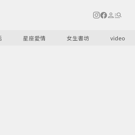
活
星座愛情
女生書坊
video