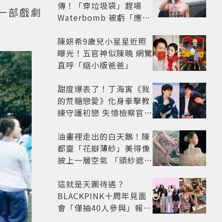
傳！「穿垃圾袋」趕場
一部戲劇
Waterbomb 被虧「應該
改名JPG」
陳妍希9歲兒小星星近照
曝光！五官神似陳曉 網驚
直呼「縮小版爸爸」
甜度爆表了！丁海寅《我
的荒糖戀愛》化身拳擊教
練守護初戀 失憶檢察官×
假男友打造今夏必看小甜
劇
油畫裡走出的白天鵝！陳
都靈「花瓣薄紗」美得像
披上一層空氣 「頭紗遮
面」玩出新花樣朦朧美感
太仙
這就是天團待遇？
BLACKPINK十周年見面
會「僅抽40人參與」報名
開始到截止僅9小時粉絲