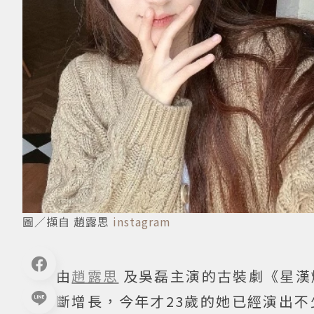
圖／擷自 趙露思
instagram
由
趙露思
及吳磊主演的古裝劇《星漢
斷增長，今年才23歲的她已經演出