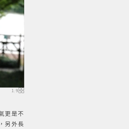
1
/
9
氣更是不
，另外長