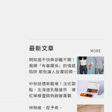
最新文章
MORE
明知道不快樂卻離不開！
揭開「有毒關係」的情感
陷阱 那些讓人反覆回頭的
「毒愛」為何比菸還難
戒？
中秋送禮新戰場！法式甜
點、北海道乳酪搶市 爆
紅檸檬蛋糕熱銷破萬顆
林映維、程予希、