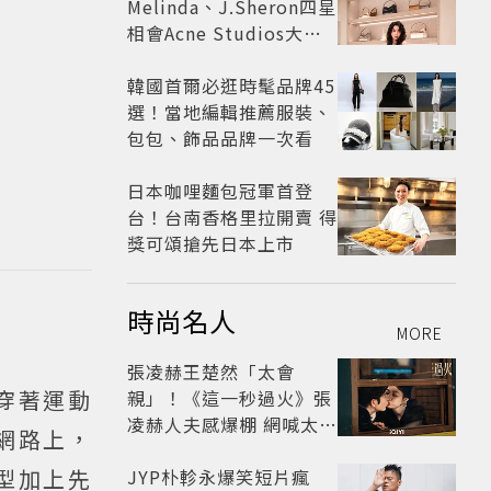
Melinda、J.Sheron四星
相會Acne Studios大曬
北歐潮
韓國首爾必逛時髦品牌45
選！當地編輯推薦服裝、
包包、飾品品牌一次看
日本咖哩麵包冠軍首登
台！台南香格里拉開賣 得
獎可頌搶先日本上市
時尚名人
MORE
張凌赫王楚然「太會
穿著運動
親」！《這一秒過火》張
凌赫人夫感爆棚 網喊太有
網路上，
氛圍
型加上先
JYP朴軫永爆笑短片瘋