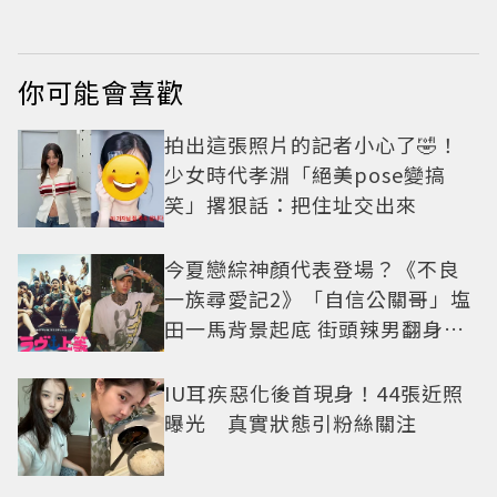
摩登全都輕鬆駕馭
你可能會喜歡
拍出這張照片的記者小心了🤣！
少女時代孝淵「絕美pose變搞
笑」撂狠話：把住址交出來
今夏戀綜神顏代表登場？《不良
一族尋愛記2》「自信公關哥」塩
田一馬背景起底 街頭辣男翻身當
老闆
IU耳疾惡化後首現身！44張近照
曝光 真實狀態引粉絲關注