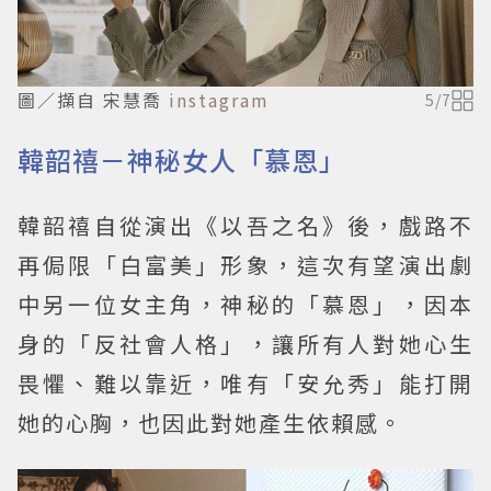
圖／擷自 宋慧喬
instagram
5
/
7
韓韶禧－神秘女人「慕恩」
韓韶禧自從演出《以吾之名》後，戲路不
再侷限「白富美」形象，這次有望演出劇
中另一位女主角，神秘的「慕恩」，因本
身的「反社會人格」，讓所有人對她心生
畏懼、難以靠近，唯有「安允秀」能打開
她的心胸，也因此對她產生依賴感。