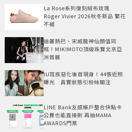
La Rose系列復刻絨布玫瑰
Roger Vivier 2026秋冬新品 繁花
不褪
迪麗熱巴、宋威龍神仙顏值同
框！MIKIMOTO頂級珠寶北京亞
洲首展
IU耳疾惡化後首現身！44張近照
曝光 真實狀態引粉絲關注
LINE Bank友感帳戶整合快點卡
公費也能直接刷 再抽MAMA
AWARDS門票