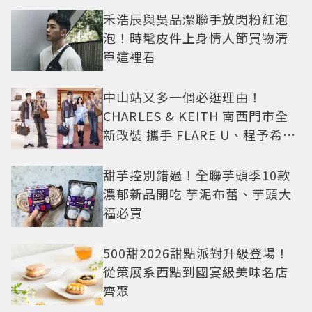
禾浩辰與吳品潔聯手放閃粉紅泡
泡！時髦皮件上身情人節買物清
單這裡看
中山站又多一個必逛理由！
CHARLES & KEITH 南西門市全
新改裝 攜手 FLARE U、程予希演
繹秋季時尚
甜芋控別錯過！全聯芋頭季10款
濃郁新品開吃 芋泥布蕾、芋頭大
福必買
500甜2026甜點派對升級登場！
從策展系西點到國宴級美味名店
齊聚