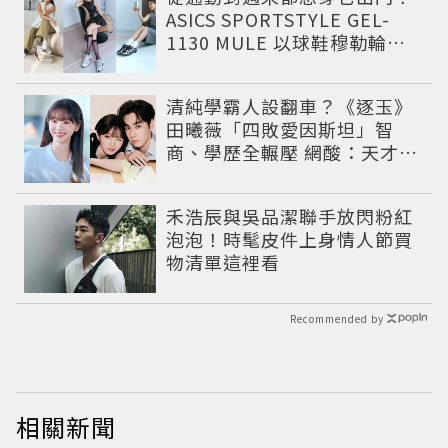
ASICS SPORTSTYLE GEL-
1130 MULE 以球鞋穆勒輪廓
圈粉，打造今夏最有自由態度
的復古運動穿搭 LOOK
清純學霸人設翻車？《逐玉》
田曦薇「四敗愛因斯坦」智
商、學歷全輾壓 網酸：天才全
靠旁白
禾浩辰與吳品潔聯手放閃粉紅
泡泡！時髦皮件上身情人節買
物清單這裡看
Recommended by
相關新聞