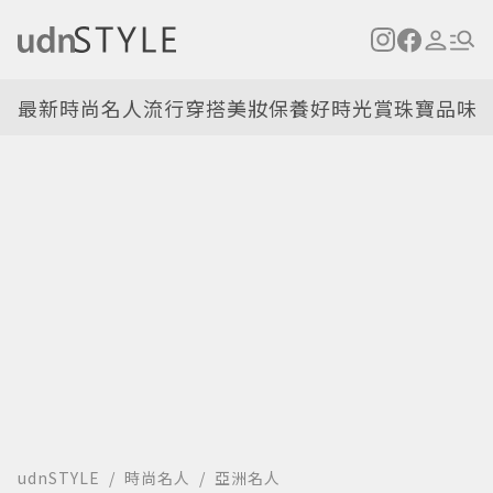
最新
時尚名人
流行穿搭
美妝保養
好時光
賞珠寶
品味
udnSTYLE
時尚名人
亞洲名人