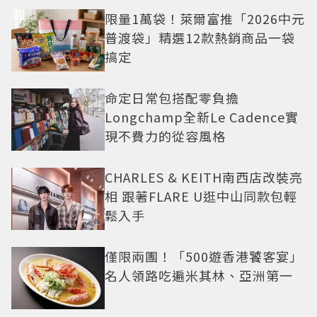
限量1萬袋！萊爾富推「2026中元
普渡袋」精選12款熱銷商品一袋
搞定
命定日常包搭配零負擔
Longchamp全新Le Cadence實
現不費力的從容風格
CHARLES & KEITH南西店改裝亮
相 跟著FLARE U逛中山同款包輕
鬆入手
僅限兩團！「500遊香港饕客宴」
名人領路吃遍米其林、亞洲第一