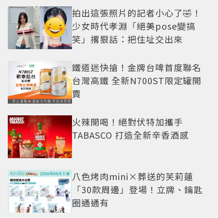
拍出這張照片的記者小心了🤣！
少女時代孝淵「絕美pose變搞
笑」撂狠話：把住址交出來
鐵道迷快搶！金牌台啤首度聯名
台灣高鐵 全新N700ST限定罐開
賣
火辣開喝！絕對伏特加攜手
TABASCO 打造全新辛香酒感
八色烤肉mini×葬送的芙莉蓮
「30款周邊」登場！立牌、鑰匙
圈通通有