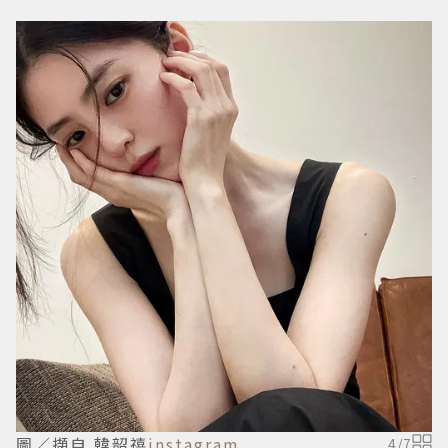
圖／擷自 韓韶禧
instagram
4
/
7