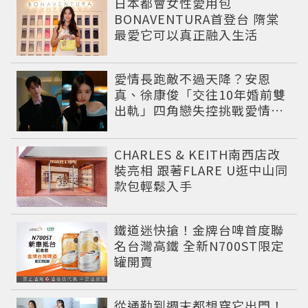
日本都會女性愛用包
BONAVENTURA首登台 隋棠
最愛它可以真正融入生活
愛情長跑敵不過天降？安恩
真、徐康俊「交往10年婚前雙
出軌」四角戀失控挑戰愛情底
線
CHARLES & KEITH南西店改
裝亮相 跟著FLARE U逛中山同
款包輕鬆入手
鐵道迷快搶！金牌台啤首度聯
名台灣高鐵 全新N700ST限定
罐開賣
從通勤到週末都想穿它出門！