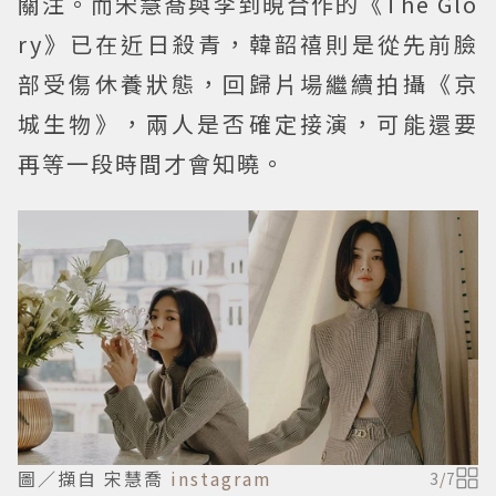
關注。而宋慧喬與李到晛合作的《The Glo
ry》已在近日殺青，韓韶禧則是從先前臉
部受傷休養狀態，回歸片場繼續拍攝《京
城生物》，兩人是否確定接演，可能還要
再等一段時間才會知曉。
圖／擷自 宋慧喬
instagram
3
/
7