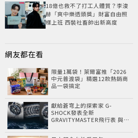
18億也救不了打工人體質？李浚
赫「爽中樂透頭獎」財富自由照
樣上班 西裝社畜帥出新高度
網友都在看
限量1萬袋！萊爾富推「2026
中元普渡袋」精選12款熱銷商
品一袋搞定
獻給蒼穹上的探索家 G-
SHOCK發表全新
GRAVITYMASTER飛行表 與天
比高