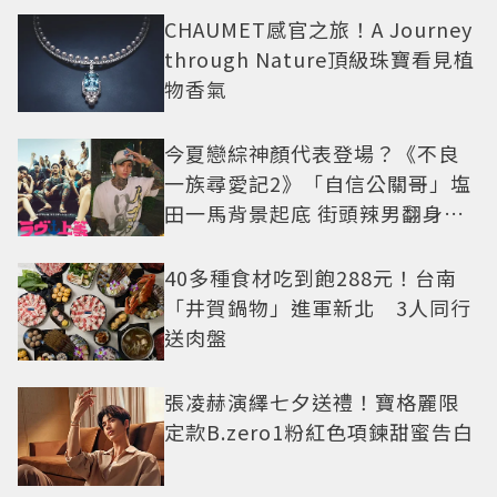
CHAUMET感官之旅！A Journey
through Nature頂級珠寶看見植
物香氣
今夏戀綜神顏代表登場？《不良
一族尋愛記2》「自信公關哥」塩
田一馬背景起底 街頭辣男翻身當
老闆
40多種食材吃到飽288元！台南
「井賀鍋物」進軍新北 3人同行
送肉盤
張凌赫演繹七夕送禮！寶格麗限
定款B.zero1粉紅色項鍊甜蜜告白