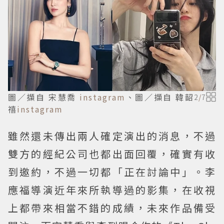
圖／擷自 宋慧喬
instagram
、圖／擷自 韓韶
2
/
7
禧
instagram
雖然還未傳出兩人確定演出的消息，不過
雙方的經紀公司也都出面回覆，確實有收
到邀約，不過一切都「正在討論中」。李
應福導演近年來所執導過的影集，在收視
上都帶來相當不錯的成績，未來作品備受