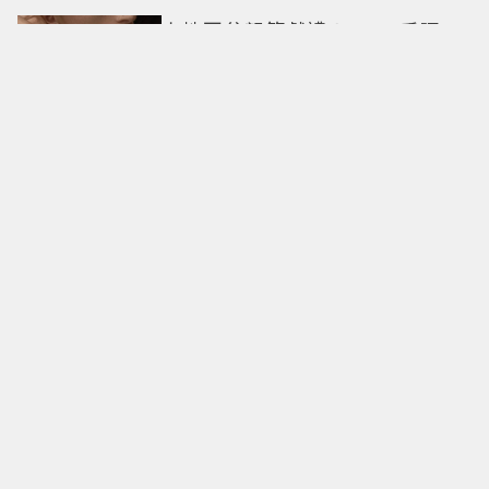
卡地亞父親節獻禮！LOVE手環、
Tank腕表 摩登新意演繹永不退流
行經典
18億也救不了打工人體質？李浚
赫「爽中樂透頭獎」財富自由照
樣上班 西裝社畜帥出新高度
九年後再洗版！湯姆霍蘭德
〈Umbrella〉封神舞台差點變成
「這首歌」 造型彩蛋、暖心故事
一次公開
偽單親4年半！安以軒低調做公
益 友人犯錯得捐百萬才過關