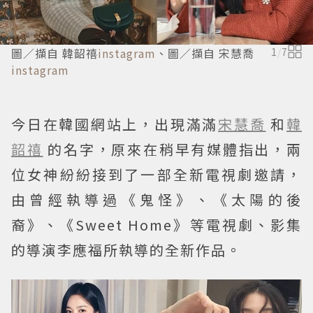
圖／擷自 韓韶禧
instagram
、圖／擷自 宋慧喬
1
/
7
instagram
今日在韓國網站上，出現滿滿
宋慧喬
和
韓
韶禧
的名字，原來在稍早有媒體指出，兩
位女神紛紛接到了一部全新電視劇邀請，
由曾經執導過《鬼怪》、《太陽的後
裔》、《Sweet Home》等電視劇、影集
的導演李應福所執導的全新作品。