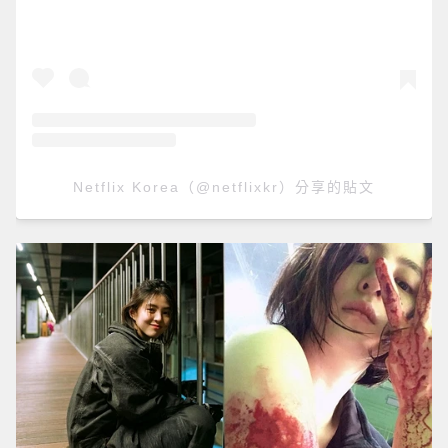
Netflix Korea（@netflixkr）分享的貼文