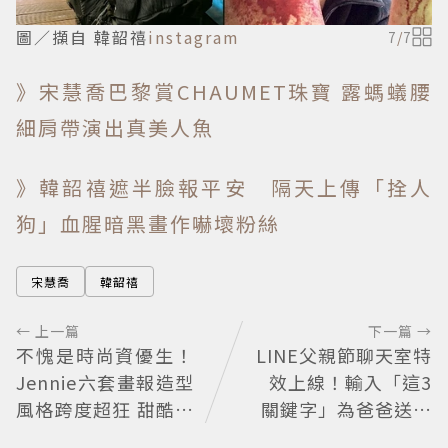
圖／擷自 韓韶禧
instagram
7
/
7
》宋慧喬巴黎賞CHAUMET珠寶 露螞蟻腰
細肩帶演出真美人魚
》韓韶禧遮半臉報平安 隔天上傳「拴人
狗」血腥暗黑畫作嚇壞粉絲
宋慧喬
韓韶禧
← 上一篇
下一篇 →
不愧是時尚資優生！
LINE父親節聊天室特
Jennie六套畫報造型
效上線！輸入「這3
風格跨度超狂 甜酷少
關鍵字」為爸爸送上
女、性感女神、復古
歡樂祝福