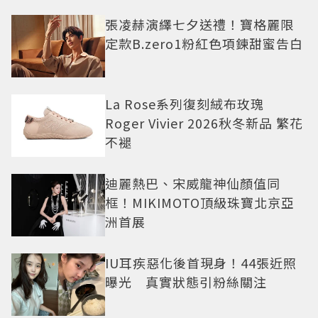
張凌赫演繹七夕送禮！寶格麗限
定款B.zero1粉紅色項鍊甜蜜告白
La Rose系列復刻絨布玫瑰
Roger Vivier 2026秋冬新品 繁花
不褪
迪麗熱巴、宋威龍神仙顏值同
框！MIKIMOTO頂級珠寶北京亞
洲首展
IU耳疾惡化後首現身！44張近照
曝光 真實狀態引粉絲關注