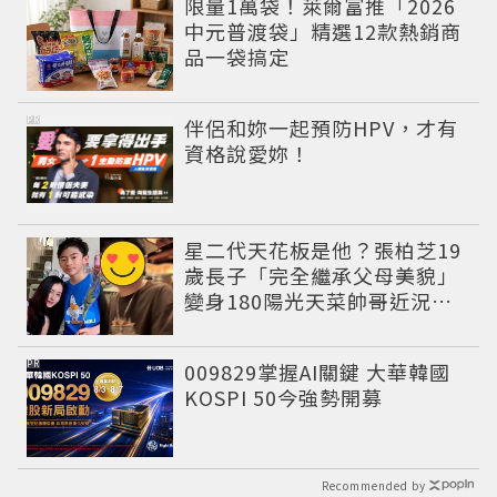
限量1萬袋！萊爾富推「2026
中元普渡袋」精選12款熱銷商
品一袋搞定
PR
伴侶和妳一起預防HPV，才有
資格說愛妳！
星二代天花板是他？張柏芝19
歲長子「完全繼承父母美貌」
變身180陽光天菜帥哥近況曝
光
PR
009829掌握AI關鍵 大華韓國
KOSPI 50今強勢開募
Recommended by