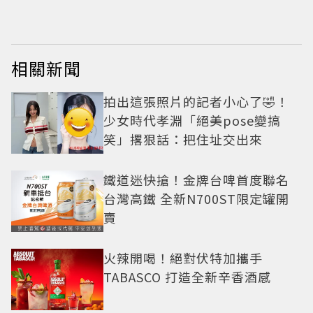
相關新聞
拍出這張照片的記者小心了🤣！
少女時代孝淵「絕美pose變搞
笑」撂狠話：把住址交出來
鐵道迷快搶！金牌台啤首度聯名
台灣高鐵 全新N700ST限定罐開
賣
火辣開喝！絕對伏特加攜手
TABASCO 打造全新辛香酒感