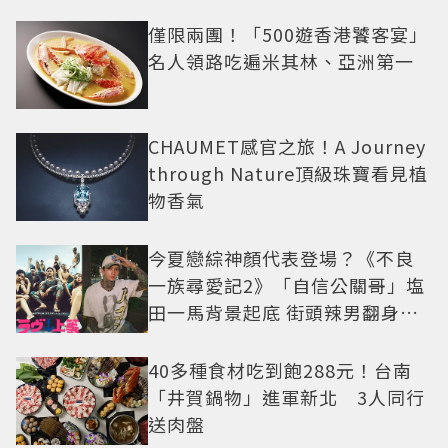
僅限兩團！「500遊香港饕客宴」
名人領路吃遍米其林、亞洲第一
CHAUMET感官之旅！A Journey
through Nature頂級珠寶看見植
物香氣
今夏戀綜神顏代表登場？《不良
一族尋愛記2》「自信公關哥」塩
田一馬背景起底 街頭辣男翻身當
老闆
40多種食材吃到飽288元！台南
「井賀鍋物」進軍新北 3人同行
送肉盤