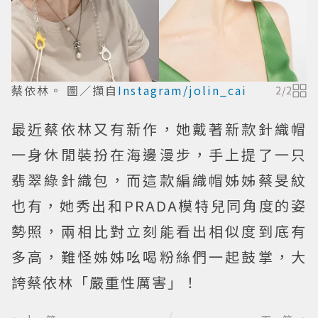
蔡依林。 圖／擷自
Instagram/jolin_cai
2
/
2
最近蔡依林又有新作，她戴著新款針織帽
一身休閒裝扮在海邊漫步，手上提了一只
翡翠綠針織包，而這款編織帽姊姊蔡旻紋
也有，她秀出和PRADA模特兒同角度的姿
勢照，兩相比對立刻能看出相似度到底有
多高，難怪姊姊吆喝粉絲們一起鼓掌，大
誇蔡依林「嚴重性厲害」！