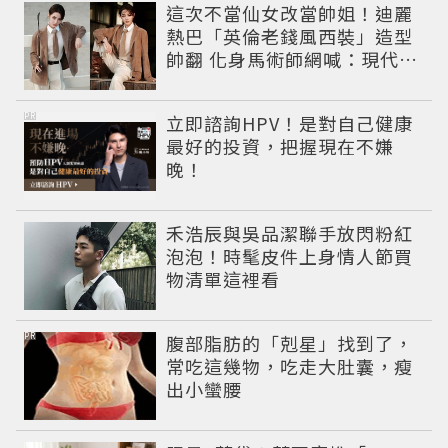
這次不當仙女改當帥姐！迪麗
熱巴「英倫老錢風西裝」造型
帥翻 化身馬術師網喊：現代版
李長歌
PR
立即諮詢HPV！是對自己健康
最好的投資，把握現在不嫌
晚！
禾浩辰與吳品潔聯手放閃粉紅
泡泡！時髦皮件上身情人節買
物清單這裡看
PR
腹部脂肪的「剋星」找到了，
常吃這幾物，吃走大肚囊，瘦
出小蠻腰