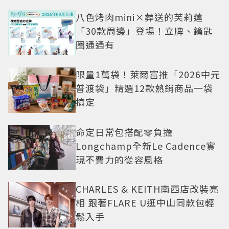
八色烤肉mini×葬送的芙莉蓮
「30款周邊」登場！立牌、鑰匙
圈通通有
限量1萬袋！萊爾富推「2026中元
普渡袋」精選12款熱銷商品一袋
搞定
命定日常包搭配零負擔
Longchamp全新Le Cadence實
現不費力的從容風格
CHARLES & KEITH南西店改裝亮
相 跟著FLARE U逛中山同款包輕
鬆入手