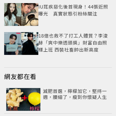
IU耳疾惡化後首現身！44張近照
曝光 真實狀態引粉絲關注
18億也救不了打工人體質？李浚
赫「爽中樂透頭獎」財富自由照
樣上班 西裝社畜帥出新高度
網友都在看
PR
減肥首選，檸檬加它，堅持一
週，腰細了，瘦到你懷疑人生