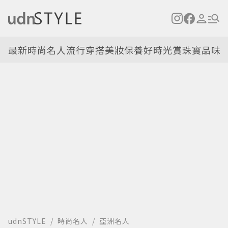
最新
時尚名人
流行穿搭
美妝保養
好時光
賞珠寶
品味
udnSTYLE
時尚名人
亞洲名人