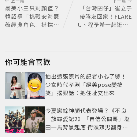
← 上一篇
下一篇 →
最美小三只剩顏值？
「台灣囝仔」崔立于
韓韶禧「挑戰安海瑟
帶隊友回家！FLARE
薇經典角色」搭檔影
U、程予希一起逛小C
帝實習生被嘲：看截
K「狂送臉頰愛心、
圖就感受到演技
WINK」親曝中山站
私藏必逛名單
你可能會喜歡
拍出這張照片的記者小心了🤣！
少女時代孝淵「絕美pose變搞
笑」撂狠話：把住址交出來
今夏戀綜神顏代表登場？《不良
一族尋愛記2》「自信公關哥」塩
田一馬背景起底 街頭辣男翻身當
老闆