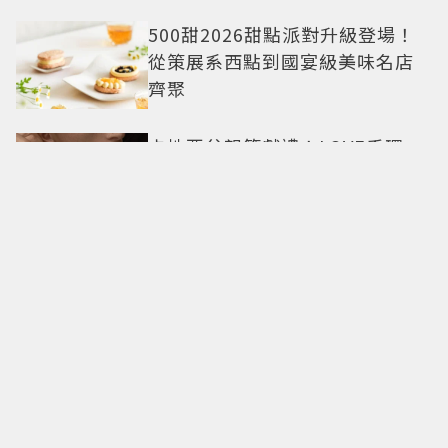
500甜2026甜點派對升級登場！
從策展系西點到國宴級美味名店
齊聚
卡地亞父親節獻禮！LOVE手環、
Tank腕表 摩登新意演繹永不退流
行經典
18億也救不了打工人體質？李浚
赫「爽中樂透頭獎」財富自由照
樣上班 西裝社畜帥出新高度
九年後再洗版！湯姆霍蘭德
〈Umbrella〉封神舞台差點變成
「這首歌」 造型彩蛋、暖心故事