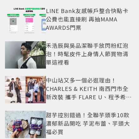
LINE Bank友感帳戶整合快點卡
公費也能直接刷 再抽MAMA
AWARDS門票
禾浩辰與吳品潔聯手放閃粉紅泡
泡！時髦皮件上身情人節買物清
單這裡看
中山站又多一個必逛理由！
CHARLES & KEITH 南西門市全
新改裝 攜手 FLARE U、程予希演
繹秋季時尚
甜芋控別錯過！全聯芋頭季10款
濃郁新品開吃 芋泥布蕾、芋頭大
福必買