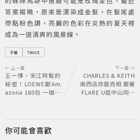
的蛛絲馬跡中推敲可能是玫瑰金色，最近
答案揭曉，原來是漂染成金髮，在髮尾處
帶點粉色調，亮麗的色彩在炎熱的夏天裡
成為一道清爽的風景線。
子瑜
TWICE
← 上一篇
下一篇 →
王一博、宋江時髦的
CHARLES & KEITH
秘密！LOEWE獻Am
南西店改裝亮相 跟著
azona 180包 一咖陪
FLARE U逛中山同款
爸爸用好多年
包輕鬆入手
你可能會喜歡