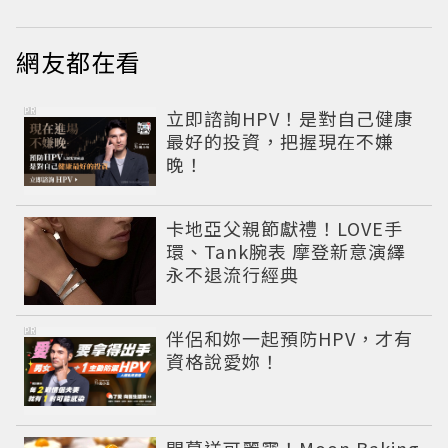
網友都在看
PR
立即諮詢HPV！是對自己健康
最好的投資，把握現在不嫌
晚！
卡地亞父親節獻禮！LOVE手
環、Tank腕表 摩登新意演繹
永不退流行經典
PR
伴侶和妳一起預防HPV，才有
資格說愛妳！
開幕送可麗露！Moon Baking