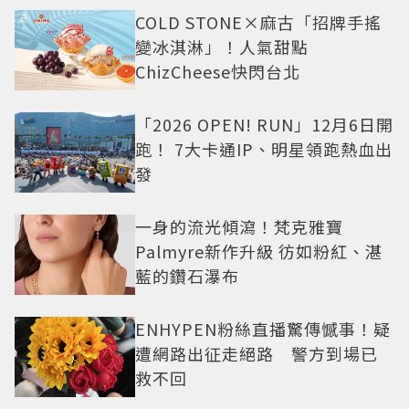
COLD STONE×麻古「招牌手搖
變冰淇淋」！人氣甜點
ChizCheese快閃台北
「2026 OPEN! RUN」12月6日開
跑！ 7大卡通IP、明星領跑熱血出
發
一身的流光傾瀉！梵克雅寶
Palmyre新作升級 彷如粉紅、湛
藍的鑽石瀑布
ENHYPEN粉絲直播驚傳憾事！疑
遭網路出征走絕路 警方到場已
救不回