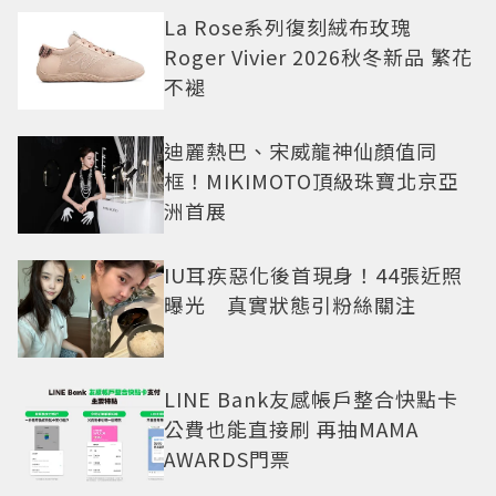
La Rose系列復刻絨布玫瑰
Roger Vivier 2026秋冬新品 繁花
不褪
迪麗熱巴、宋威龍神仙顏值同
框！MIKIMOTO頂級珠寶北京亞
洲首展
IU耳疾惡化後首現身！44張近照
曝光 真實狀態引粉絲關注
LINE Bank友感帳戶整合快點卡
公費也能直接刷 再抽MAMA
AWARDS門票