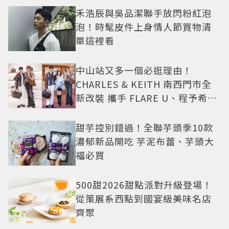
禾浩辰與吳品潔聯手放閃粉紅泡
泡！時髦皮件上身情人節買物清
單這裡看
中山站又多一個必逛理由！
CHARLES & KEITH 南西門市全
新改裝 攜手 FLARE U、程予希演
繹秋季時尚
甜芋控別錯過！全聯芋頭季10款
濃郁新品開吃 芋泥布蕾、芋頭大
福必買
500甜2026甜點派對升級登場！
從策展系西點到國宴級美味名店
齊聚