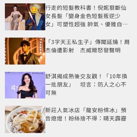
行走的短髮教科書！倪妮狠斷仙
女長髮「變身金色短髮叛逆少
女」可塑性超強 帥氣、優雅自由
切換
「3字天王私生子」傳聞延燒！周
杰倫遭影射 杰威爾怒發聲明
舒淇揭成熟後交友觀！「10年換
一批朋友」 坦言：防人之心不
可無
新莊人氣冰店「龍安粉條冰」預
告熄燈！粉絲捨不得：晴天霹靂