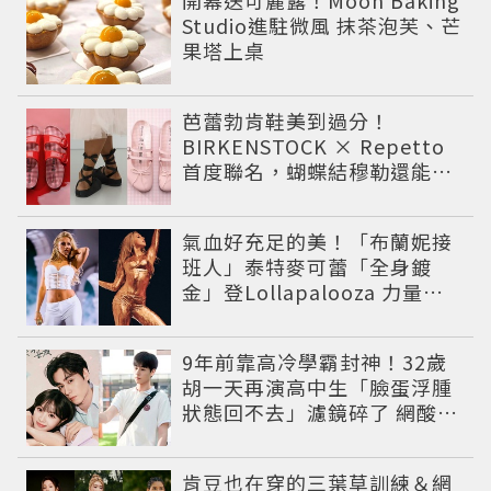
Studio進駐微風 抹茶泡芙、芒
果塔上桌
芭蕾勃肯鞋美到過分！
BIRKENSTOCK × Repetto
首度聯名，蝴蝶結穆勒還能綁
緞帶
氣血好充足的美！「布蘭妮接
班人」泰特麥可蕾「全身鍍
金」登Lollapalooza 力量感
曲線身材美翻全場
9年前靠高冷學霸封神！32歲
胡一天再演高中生「臉蛋浮腫
狀態回不去」濾鏡碎了 網酸：
像教務主任
肯豆也在穿的三葉草訓練＆網