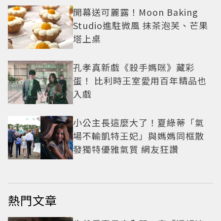
開幕送可麗露！Moon Baking
Studio進駐微風 抹茶泡芙、芒果
塔上桌
孔孝真新戲《殺手媽咪》藏彩
蛋！ 比利時王室愛用百年精品也
入戲
小公主長這麼大了！夏綠蒂「氣
場不輸凱特王妃」與媽媽同框散
發獨特優雅氣質 網友狂讚
熱門文章