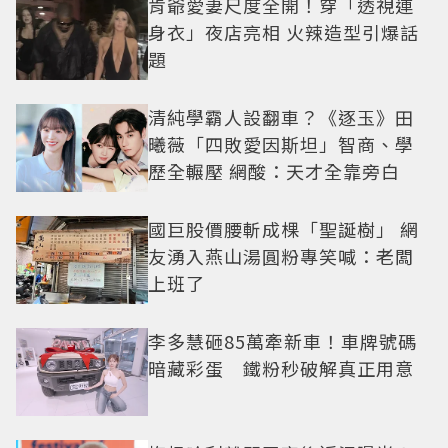
肯爺愛妻尺度全開！穿「透視連
身衣」夜店亮相 火辣造型引爆話
題
清純學霸人設翻車？《逐玉》田
曦薇「四敗愛因斯坦」智商、學
歷全輾壓 網酸：天才全靠旁白
國巨股價腰斬成棵「聖誕樹」 網
友湧入燕山湯圓粉專笑喊：老闆
上班了
李多慧砸85萬牽新車！車牌號碼
暗藏彩蛋 鐵粉秒破解真正用意