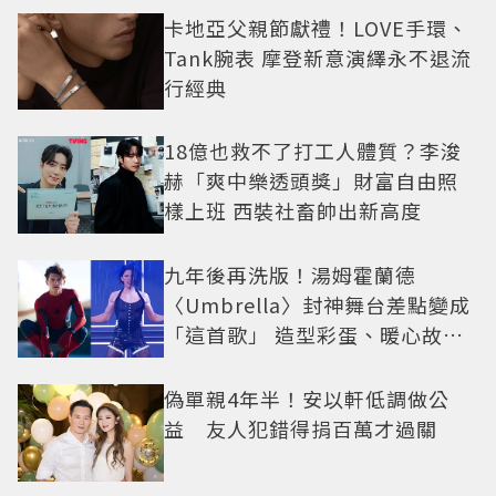
卡地亞父親節獻禮！LOVE手環、
Tank腕表 摩登新意演繹永不退流
行經典
18億也救不了打工人體質？李浚
赫「爽中樂透頭獎」財富自由照
樣上班 西裝社畜帥出新高度
九年後再洗版！湯姆霍蘭德
〈Umbrella〉封神舞台差點變成
「這首歌」 造型彩蛋、暖心故事
一次公開
偽單親4年半！安以軒低調做公
益 友人犯錯得捐百萬才過關