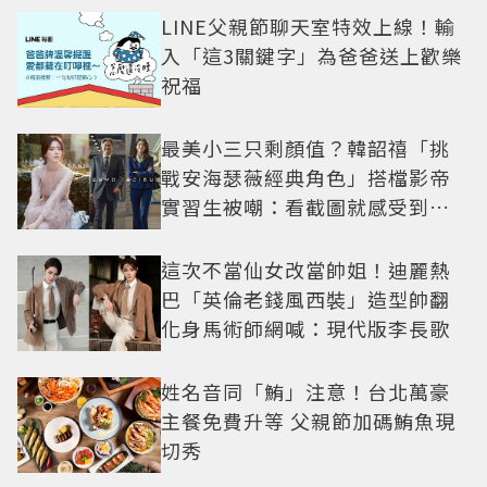
LINE父親節聊天室特效上線！輸
入「這3關鍵字」為爸爸送上歡樂
祝福
最美小三只剩顏值？韓韶禧「挑
戰安海瑟薇經典角色」搭檔影帝
實習生被嘲：看截圖就感受到演
技
這次不當仙女改當帥姐！迪麗熱
巴「英倫老錢風西裝」造型帥翻
化身馬術師網喊：現代版李長歌
姓名音同「鮪」注意！台北萬豪
主餐免費升等 父親節加碼鮪魚現
切秀