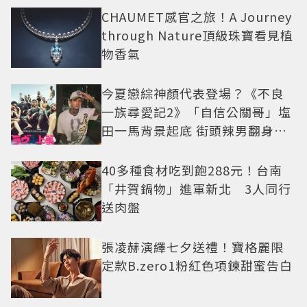
CHAUMET感官之旅！A Journey
through Nature頂級珠寶看見植
物香氣
今夏戀綜神顏代表登場？《不良
一族尋愛記2》「自信公關哥」塩
田一馬背景起底 街頭辣男翻身當
老闆
40多種食材吃到飽288元！台南
「井賀鍋物」進軍新北 3人同行
送肉盤
張凌赫演繹七夕送禮！寶格麗限
定款B.zero1粉紅色項鍊甜蜜告白