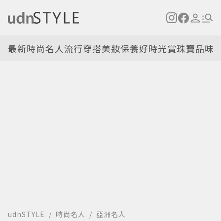
最新
時尚名人
流行穿搭
美妝保養
好時光
賞珠寶
品味
udnSTYLE
時尚名人
亞洲名人