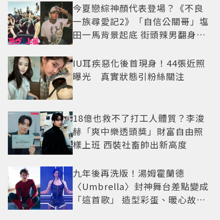
今夏戀綜神顏代表登場？《不良
一族尋愛記2》「自信公關哥」塩
田一馬背景起底 街頭辣男翻身當
老闆
IU耳疾惡化後首現身！44張近照
曝光 真實狀態引粉絲關注
18億也救不了打工人體質？李浚
赫「爽中樂透頭獎」財富自由照
樣上班 西裝社畜帥出新高度
九年後再洗版！湯姆霍蘭德
〈Umbrella〉封神舞台差點變成
「這首歌」 造型彩蛋、暖心故事
一次公開