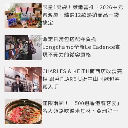
限量1萬袋！萊爾富推「2026中元
普渡袋」精選12款熱銷商品一袋
搞定
命定日常包搭配零負擔
Longchamp全新Le Cadence實
現不費力的從容風格
CHARLES & KEITH南西店改裝亮
相 跟著FLARE U逛中山同款包輕
鬆入手
僅限兩團！「500遊香港饕客宴」
名人領路吃遍米其林、亞洲第一